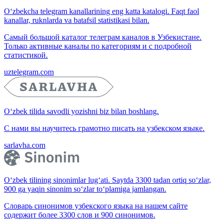
O‘zbekcha telegram kanallarining eng katta katalogi. Faqt faol
kanallar, ruknlarda va batafsil statistikasi bilan.
Самый большой каталог телеграм каналов в Узбекистане.
Только активные каналы по категориям и с подробной
статистикой.
uztelegram.com
O‘zbek tilida savodli yozishni biz bilan boshlang.
С нами вы научитесь грамотно писать на узбекском языке.
sarlavha.com
O‘zbek tilining sinonimlar lug‘ati. Saytda 3300 tadan ortiq so‘zlar,
900 ga yaqin sinonim so‘zlar to‘plamiga jamlangan.
Словарь синонимов узбекского языка на нашем сайте
содержит более 3300 слов и 900 синонимов.