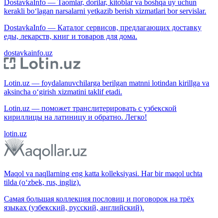
DostavkaInfo — Taomlar, dorilar, kitoblar va boshqa uy uchun
kerakli bo‘lagan narsalarni yetkazib berish xizmatlari bor servislar.
DostavkaInfo — Каталог сервисов, предлагающих доставку
еды, лекарств, книг и товаров для дома.
dostavkainfo.uz
Lotin.uz — foydalanuvchilarga berilgan matnni lotindan kirillga va
aksincha o‘girish xizmatini taklif etadi.
Lotin.uz — поможет транслитерировать с узбекской
кириллицы на латиницу и обратно. Легко!
lotin.uz
Maqol va naqllarning eng katta kolleksiyasi. Har bir maqol uchta
tilda (o‘zbek, rus, ingliz).
Самая большая коллекция пословиц и поговорок на трёх
языках (узбекский, русский, английский).