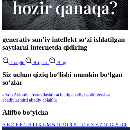
generativ sun’iy intellekt so‘zi ishlatilgan
saytlarni internetda qidiring
Google
Яндекс
Bing
Siz uchun qiziq bo‘lishi mumkin bo‘lgan
so‘zlar
aʼyon
Avloniy
abstraktlashtir
achchiq
abadiylashtir
abssissa
abadiylashtiril
abadiy
ablahlik
Alifbo bo‘yicha
A
B
D
E
F
G
H
I
J
K
L
M
N
O
P
Q
R
S
T
U
V
X
Y
Z
O‘
G‘
Sh
Ch