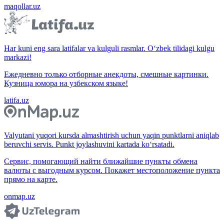
maqollar.uz
Har kuni eng sara latifalar va kulguli rasmlar. O‘zbek tilidagi kulgu
markazi!
Ежедневно только отборные анекдоты, смешные картинки.
Кузница юмора на узбекском языке!
latifa.uz
Valyutani yuqori kursda almashtirish uchun yaqin punktlarni aniqlab
beruvchi servis. Punkt joylashuvini kartada ko‘rsatadi.
Сервис, помогающий найти ближайшие пункты обмена
валюты с выгодным курсом. Покажет местоположение пункта
прямо на карте.
onmap.uz