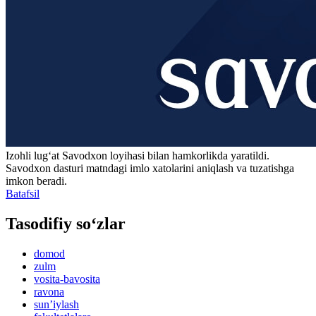
Izohli lugʻat
Savodxon
loyihasi bilan hamkorlikda yaratildi.
Savodxon dasturi matndagi imlo xatolarini aniqlash va tuzatishga
imkon beradi.
Batafsil
Tasodifiy so‘zlar
domod
zulm
vosita-bavosita
ravona
sunʼiylash