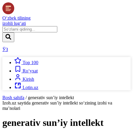
O‘zbek tilining
izohli lug‘ati
ЎЗ
Top 100
Ro‘yxat
Kirish
Lotin.uz
Bosh sahifa
/
generativ sun’iy intellekt
Izoh.uz
saytida
generativ sun’iy intellekt
so‘zining izohi va
ma’nolari
generativ sun’iy intellekt