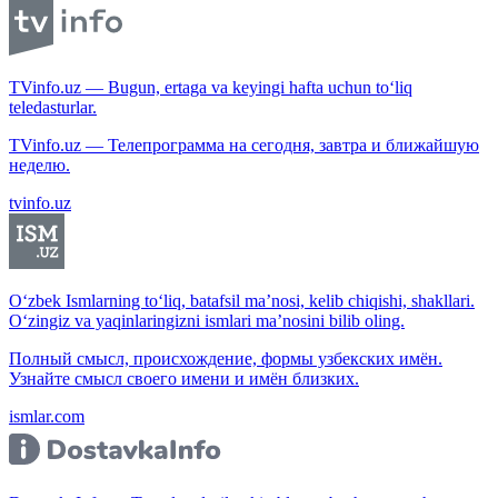
TVinfo.uz — Bugun, ertaga va keyingi hafta uchun to‘liq
teledasturlar.
TVinfo.uz — Телепрограмма на сегодня, завтра и ближайшую
неделю.
tvinfo.uz
O‘zbek Ismlarning to‘liq, batafsil ma’nosi, kelib chiqishi, shakllari.
O‘zingiz va yaqinlaringizni ismlari ma’nosini bilib oling.
Полный смысл, происхождение, формы узбекских имён.
Узнайте смысл своего имени и имён близких.
ismlar.com