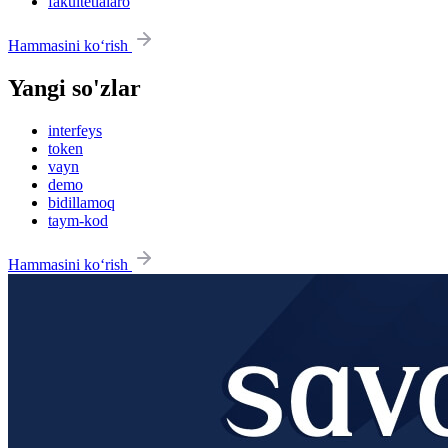
fakultetlalaro
Hammasini ko‘rish
Yangi so'zlar
interfeys
token
vayn
demo
bidillamoq
taym-kod
Hammasini ko‘rish