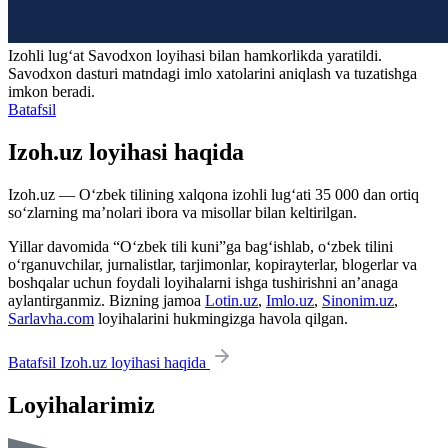
Izohli lugʻat
Savodxon
loyihasi bilan hamkorlikda yaratildi.
Savodxon dasturi matndagi imlo xatolarini aniqlash va tuzatishga
imkon beradi.
Batafsil
Izoh.uz loyihasi haqida
Izoh.uz — O‘zbek tilining xalqona izohli lug‘ati 35 000 dan ortiq
so‘zlarning ma’nolari ibora va misollar bilan keltirilgan.
Yillar davomida “O‘zbek tili kuni”ga bag‘ishlab, o‘zbek tilini
o‘rganuvchilar, jurnalistlar, tarjimonlar, kopirayterlar, blogerlar va
boshqalar uchun foydali loyihalarni ishga tushirishni an’anaga
aylantirganmiz. Bizning jamoa
Lotin.uz
,
Imlo.uz
,
Sinonim.uz
,
Sarlavha.com
loyihalarini hukmingizga havola qilgan.
Batafsil Izoh.uz loyihasi haqida
Loyihalarimiz