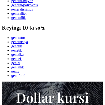
general-mayor
general-polkovnik
generalissimus
generalitet
generallik
Keyingi 10 ta so‘z
generator
generatsiya
genetik
genetik
genetika
genezis
genial
geniallik
geniy
genofond