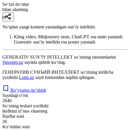
So‘zni do‘stlar
bilan ulashing
ot
Yo‘qdan yangi kontent yaratadigan sun’iy intellekt.
Kling video, Midjourney rasm, ChatGPT esa matn yaratadi.
Generativ sun’iy intellekt esa poster yaratadi.
GENERATIV SUN’IY INTELLEKT
so‘zining sinonimlarini
Sinonim.uz
saytida qidirib ko‘ring.
ГЕНЕРАТИВ СУНЪИЙ ИНТЕЛЛЕКТ
so‘zining kirillcha
yozilishi
Lotin.uz
sayti tomonidan taqdim qilingan.
Ro‘yxatga qo‘shish
Saytdagi o‘rni
2840
So‘zning teskari yozilishi
tkelletni yi’nus vitareneg
Harflar soni
26
Ko‘rishlar soni