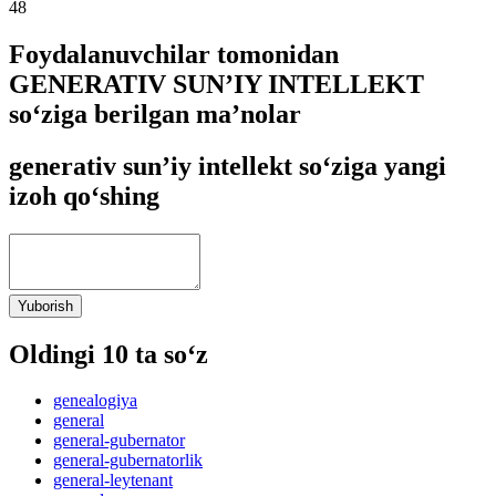
48
Foydalanuvchilar tomonidan
GENERATIV SUN’IY INTELLEKT
so‘ziga berilgan ma’nolar
generativ sun’iy intellekt so‘ziga yangi
izoh qo‘shing
Yuborish
Oldingi 10 ta so‘z
genealogiya
general
general-gubernator
general-gubernatorlik
general-leytenant