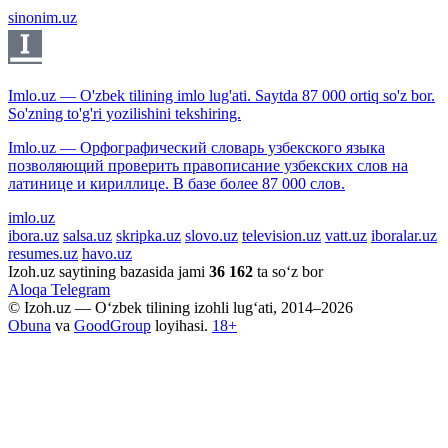
sinonim.uz
Imlo.uz — O'zbek tilining imlo lug'ati. Saytda 87 000 ortiq so'z bor.
So'zning to'g'ri yozilishini tekshiring.
Imlo.uz — Орфографический словарь узбекского языка
позволяющий проверить правописание узбекских слов на
латинице и кириллице. В базе более 87 000 слов.
imlo.uz
ibora.uz
salsa.uz
skripka.uz
slovo.uz
television.uz
vatt.uz
iboralar.uz
resumes.uz
havo.uz
Izoh.uz saytining bazasida jami
36 162
ta so‘z bor
Aloqa
Telegram
© Izoh.uz — O‘zbek tilining izohli lug‘ati, 2014–2026
Obuna
va
GoodGroup
loyihasi.
18+