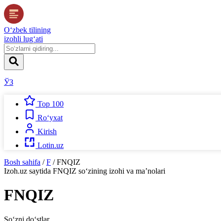
O‘zbek tilining
izohli lug‘ati
ЎЗ
Top 100
Ro‘yxat
Kirish
Lotin.uz
Bosh sahifa
/
F
/
FNQIZ
Izoh.uz
saytida
FNQIZ
so‘zining izohi va ma’nolari
FNQIZ
So‘zni do‘stlar