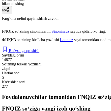
bilan ulashing
ab
Fargʻona neftni qayta ishlash zavodi
FNQIZ
so‘zining sinonimlarini
Sinonim.uz
saytida qidirib ko‘ring.
ФНҚИЗ
so‘zining kirillcha yozilishi
Lotin.uz
sayti tomonidan taqdim 
Ro‘yxatga qo‘shish
Saytdagi o‘rni
14877
So‘zning teskari yozilishi
ziqnf
Harflar soni
5
Ko‘rishlar soni
277
Foydalanuvchilar tomonidan FNQIZ so‘zig
FNQIZ so‘ziga yangi izoh qo‘shing