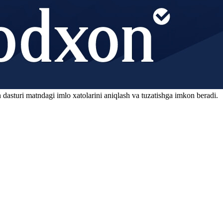
 dasturi matndagi imlo xatolarini aniqlash va tuzatishga imkon beradi.