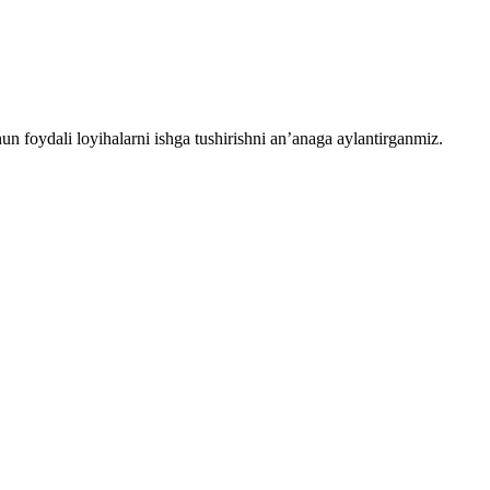
chun foydali loyihalarni ishga tushirishni an’anaga aylantirganmiz.