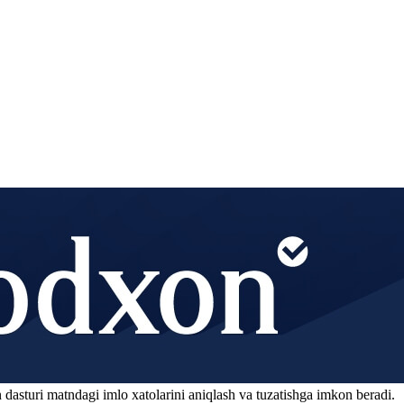
 dasturi matndagi imlo xatolarini aniqlash va tuzatishga imkon beradi.