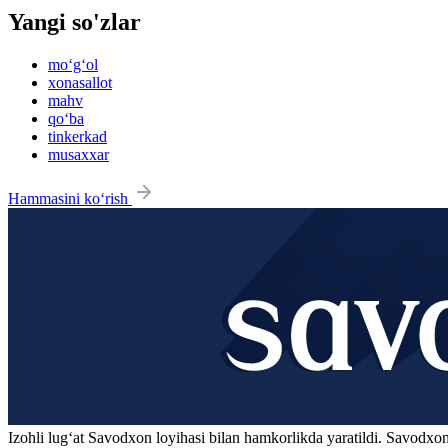
Yangi so'zlar
mo‘g‘ol
xonasallot
mahv
qo‘ba
tinkerkad
musaxxar
Hammasini ko‘rish
Izohli lugʻat
Savodxon
loyihasi bilan hamkorlikda yaratildi. Savodxon