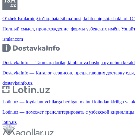
O‘zbek Ismlarning to‘liq, batafsil ma’nosi, kelib chiqishi, shakllari. O
Полный смысл, происхождение, формы узбекских имён. Узнайт
ismlar.com
DostavkaInfo — Taomlar, dorilar, kitoblar va boshqa uy uchun kerakli b
DostavkaInfo — Каталог сервисов, предлагающих доставку еды, 
dostavkainfo.uz
Lotin.uz — foydalanuvchilarga berilgan matnni lotindan kirillga va aksi
Lotin.uz — поможет транслитерировать с узбекской кириллицы 
lotin.uz