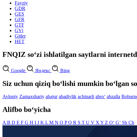
Fayziy
GDR
GES
GFR
GTF
GVt
Gitler
HET
FNQIZ so‘zi ishlatilgan saytlarni internetd
Google
Яндекс
Bing
Siz uchun qiziq bo‘lishi mumkin bo‘lgan so
Avloniy
Zamaxshariy
abajur
abadiylik
achinarli
abro‘
abzalla
Boburn
Alifbo bo‘yicha
A
B
D
E
F
G
H
I
J
K
L
M
N
O
P
Q
R
S
T
U
V
X
Y
Z
O‘
G‘
Sh
Ch