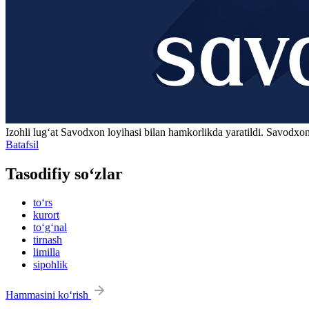
Izohli lugʻat
Savodxon
loyihasi bilan hamkorlikda yaratildi. Savodxon
Batafsil
Tasodifiy so‘zlar
to‘rs
kurort
to‘g‘nal
tirnash
limilla
sipohlik
Hammasini ko‘rish