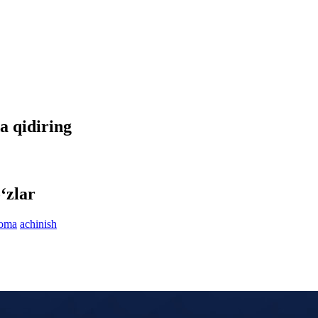
a qidiring
‘zlar
oma
achinish