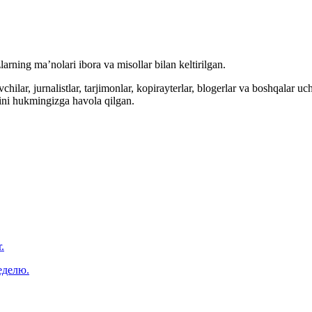
arning ma’nolari ibora va misollar bilan keltirilgan.
hilar, jurnalistlar, tarjimonlar, kopirayterlar, blogerlar va boshqalar u
ini hukmingizga havola qilgan.
.
еделю.