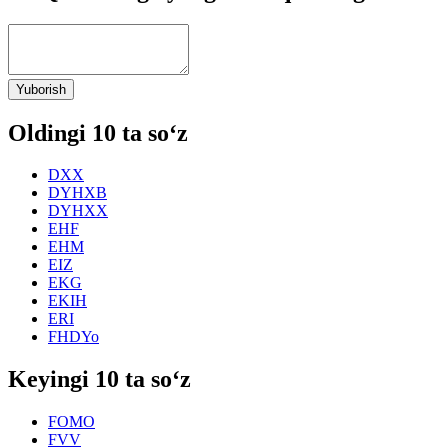
Yuborish
Oldingi 10 ta so‘z
DXX
DYHXB
DYHXX
EHF
EHM
EIZ
EKG
EKIH
ERI
FHDYo
Keyingi 10 ta so‘z
FOMO
FVV