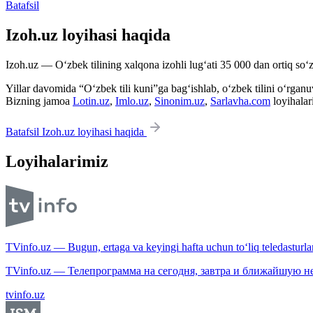
Batafsil
Izoh.uz loyihasi haqida
Izoh.uz — O‘zbek tilining xalqona izohli lug‘ati 35 000 dan ortiq so‘zl
Yillar davomida “O‘zbek tili kuni”ga bag‘ishlab, o‘zbek tilini o‘rganuvc
Bizning jamoa
Lotin.uz
,
Imlo.uz
,
Sinonim.uz
,
Sarlavha.com
loyihalar
Batafsil Izoh.uz loyihasi haqida
Loyihalarimiz
TVinfo.uz — Bugun, ertaga va keyingi hafta uchun to‘liq teledasturlar
TVinfo.uz — Телепрограмма на сегодня, завтра и ближайшую н
tvinfo.uz