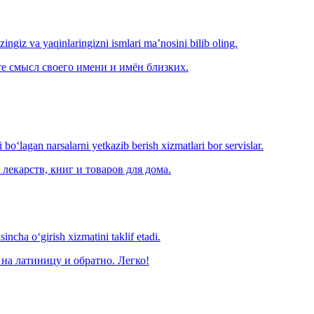
‘zingiz va yaqinlaringizni ismlari ma’nosini bilib oling.
е смысл своего имени и имён близких.
o‘lagan narsalarni yetkazib berish xizmatlari bor servislar.
лекарств, книг и товаров для дома.
ncha o‘girish xizmatini taklif etadi.
на латиницу и обратно. Легко!