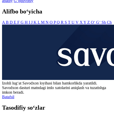
abadiy
G‘ijduvoniy
Alifbo bo‘yicha
A
B
D
E
F
G
H
I
J
K
L
M
N
O
P
Q
R
S
T
U
V
X
Y
Z
O‘
G‘
Sh
Ch
Izohli lugʻat
Savodxon
loyihasi bilan hamkorlikda yaratildi.
Savodxon dasturi matndagi imlo xatolarini aniqlash va tuzatishga
imkon beradi.
Batafsil
Tasodifiy so‘zlar