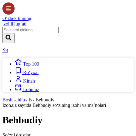
O‘zbek tilining
izohli lug‘ati
ЎЗ
Top 100
Ro‘yxat
Kirish
Lotin.uz
Bosh sahifa
/
B
/
Behbudiy
Izoh.uz
saytida
Behbudiy
so‘zining izohi va ma’nolari
Behbudiy
So‘zni do‘stlar