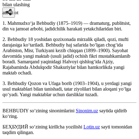
bilan ulashing
atoqli ot
1. Mahmudxoʻja Behbudiy (1875–1919) — dramaturg, publitsist,
din va jamoat arbobi, jadidchilik harakati yetakchilaridan biri.
2. Behbudiy 18 yoshidan qozixonada mirzalik qiladi, qozi, mufti
darajasiga koʻtariladi. Behbudiy haj safarida boʻlgan chogʻida
Arabiston, Misr, Turkiyani kezib chiqqan (1899–1900). Sayohat
davomida yangi maktab (usuli jadid) ochish fikri mustahkamlanib
boradi. Samarqand yaqinidagi Halvoyi qishlogʻida Ajziy,
Rajabaminda Abdulqodir Shakuriylar bilan hamkorlikda yangi
maktab ochadi.
3. Behbudiy Qozon va Ufaga borib (1903–1904), u yerdagi yangi
usul maktablari bilan tanishadi, tatar ziyolilari bilan aloqani yoʻlga
qoʻyadi. Yangi maktablar uchun darsliklar tuzadi.
BEHBUDIY
so‘zining sinonimlarini
Sinonim.uz
saytida qidirib
ko‘ring.
БЕҲБУДИЙ
so‘zining kirillcha yozilishi
Lotin.uz
sayti tomonidan
taqdim qilingan.