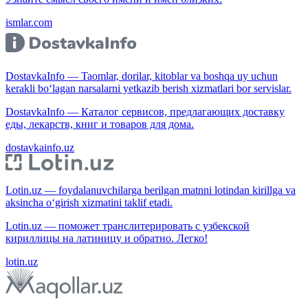
ismlar.com
DostavkaInfo — Taomlar, dorilar, kitoblar va boshqa uy uchun
kerakli bo‘lagan narsalarni yetkazib berish xizmatlari bor servislar.
DostavkaInfo — Каталог сервисов, предлагающих доставку
еды, лекарств, книг и товаров для дома.
dostavkainfo.uz
Lotin.uz — foydalanuvchilarga berilgan matnni lotindan kirillga va
aksincha o‘girish xizmatini taklif etadi.
Lotin.uz — поможет транслитерировать с узбекской
кириллицы на латиницу и обратно. Легко!
lotin.uz