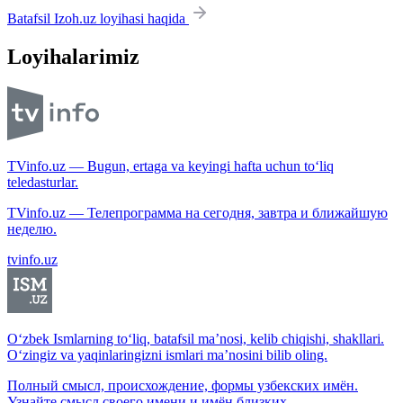
Batafsil Izoh.uz loyihasi haqida
Loyihalarimiz
TVinfo.uz — Bugun, ertaga va keyingi hafta uchun to‘liq
teledasturlar.
TVinfo.uz — Телепрограмма на сегодня, завтра и ближайшую
неделю.
tvinfo.uz
O‘zbek Ismlarning to‘liq, batafsil ma’nosi, kelib chiqishi, shakllari.
O‘zingiz va yaqinlaringizni ismlari ma’nosini bilib oling.
Полный смысл, происхождение, формы узбекских имён.
Узнайте смысл своего имени и имён близких.