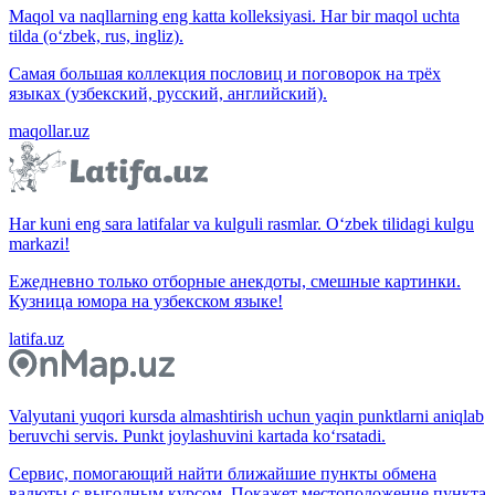
Maqol va naqllarning eng katta kolleksiyasi. Har bir maqol uchta
tilda (o‘zbek, rus, ingliz).
Самая большая коллекция пословиц и поговорок на трёх
языках (узбекский, русский, английский).
maqollar.uz
Har kuni eng sara latifalar va kulguli rasmlar. O‘zbek tilidagi kulgu
markazi!
Ежедневно только отборные анекдоты, смешные картинки.
Кузница юмора на узбекском языке!
latifa.uz
Valyutani yuqori kursda almashtirish uchun yaqin punktlarni aniqlab
beruvchi servis. Punkt joylashuvini kartada ko‘rsatadi.
Сервис, помогающий найти ближайшие пункты обмена
валюты с выгодным курсом. Покажет местоположение пункта