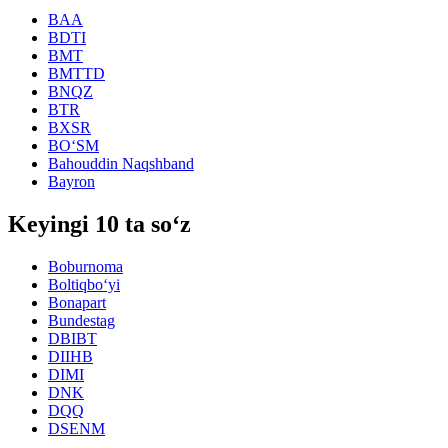
BAA
BDTI
BMT
BMTTD
BNQZ
BTR
BXSR
BO‘SM
Bahouddin Naqshband
Bayron
Keyingi 10 ta so‘z
Boburnoma
Boltiqbo‘yi
Bonapart
Bundestag
DBIBT
DIIHB
DIMI
DNK
DQQ
DSENM