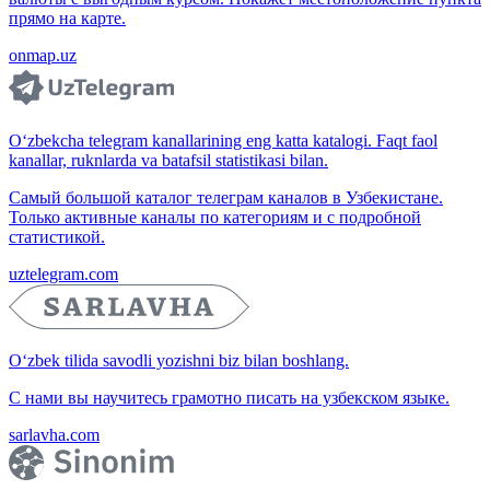
прямо на карте.
onmap.uz
O‘zbekcha telegram kanallarining eng katta katalogi. Faqt faol
kanallar, ruknlarda va batafsil statistikasi bilan.
Самый большой каталог телеграм каналов в Узбекистане.
Только активные каналы по категориям и с подробной
статистикой.
uztelegram.com
O‘zbek tilida savodli yozishni biz bilan boshlang.
С нами вы научитесь грамотно писать на узбекском языке.
sarlavha.com