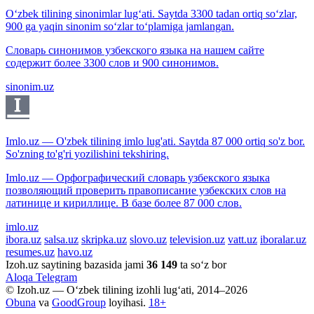
O‘zbek tilining sinonimlar lug‘ati. Saytda 3300 tadan ortiq so‘zlar,
900 ga yaqin sinonim so‘zlar to‘plamiga jamlangan.
Словарь синонимов узбекского языка на нашем сайте
содержит более 3300 слов и 900 синонимов.
sinonim.uz
Imlo.uz — O'zbek tilining imlo lug'ati. Saytda 87 000 ortiq so'z bor.
So'zning to'g'ri yozilishini tekshiring.
Imlo.uz — Орфографический словарь узбекского языка
позволяющий проверить правописание узбекских слов на
латинице и кириллице. В базе более 87 000 слов.
imlo.uz
ibora.uz
salsa.uz
skripka.uz
slovo.uz
television.uz
vatt.uz
iboralar.uz
resumes.uz
havo.uz
Izoh.uz saytining bazasida jami
36 149
ta so‘z bor
Aloqa
Telegram
© Izoh.uz — O‘zbek tilining izohli lug‘ati, 2014–2026
Obuna
va
GoodGroup
loyihasi.
18+