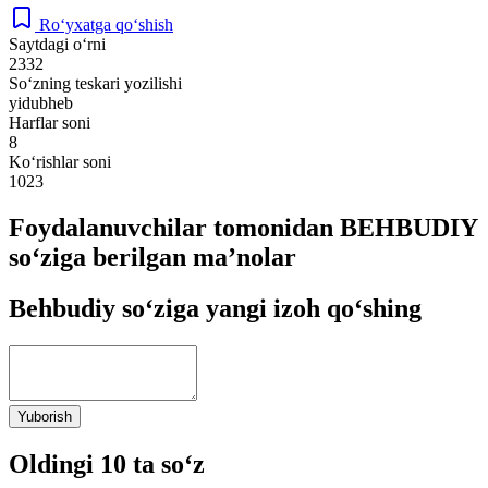
Ro‘yxatga qo‘shish
Saytdagi o‘rni
2332
So‘zning teskari yozilishi
yidubheb
Harflar soni
8
Ko‘rishlar soni
1023
Foydalanuvchilar tomonidan BEHBUDIY
so‘ziga berilgan ma’nolar
Behbudiy so‘ziga yangi izoh qo‘shing
Yuborish
Oldingi 10 ta so‘z