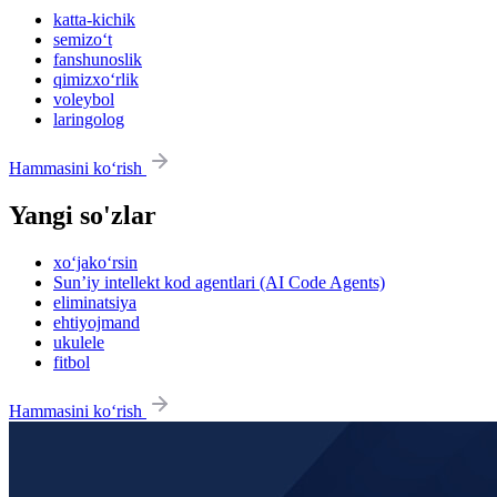
katta-kichik
semizo‘t
fanshunoslik
qimizxo‘rlik
voleybol
laringolog
Hammasini ko‘rish
Yangi so'zlar
xo‘jako‘rsin
Sun’iy intellekt kod agentlari (AI Code Agents)
eliminatsiya
ehtiyojmand
ukulele
fitbol
Hammasini ko‘rish