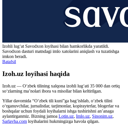
Izohli lugʻat
Savodxon
loyihasi bilan hamkorlikda yaratildi.
Savodxon dasturi matndagi imlo xatolarini aniqlash va tuzatishga
imkon beradi.
Batafsil
Izoh.uz loyihasi haqida
Izoh.uz — O‘zbek tilining xalqona izohli lug‘ati 35 000 dan ortiq
so‘zlarning ma’nolari ibora va misollar bilan keltirilgan.
Yillar davomida “O‘zbek tili kuni”ga bag‘ishlab, o‘zbek tilini
o‘rganuvchilar, jurnalistlar, tarjimonlar, kopirayterlar, blogerlar va
boshqalar uchun foydali loyihalarni ishga tushirishni an’anaga
aylantirganmiz. Bizning jamoa
Lotin.uz
,
Imlo.uz
,
Sinonim.uz
,
Sarlavha.com
loyihalarini hukmingizga havola qilgan.