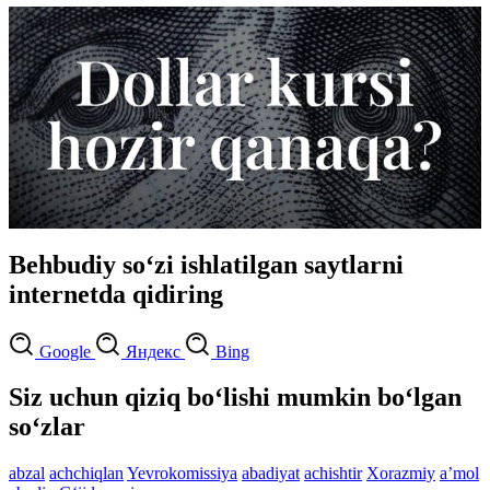
Behbudiy so‘zi ishlatilgan saytlarni
internetda qidiring
Google
Яндекс
Bing
Siz uchun qiziq bo‘lishi mumkin bo‘lgan
so‘zlar
abzal
achchiqlan
Yevrokomissiya
abadiyat
achishtir
Xorazmiy
aʼmol