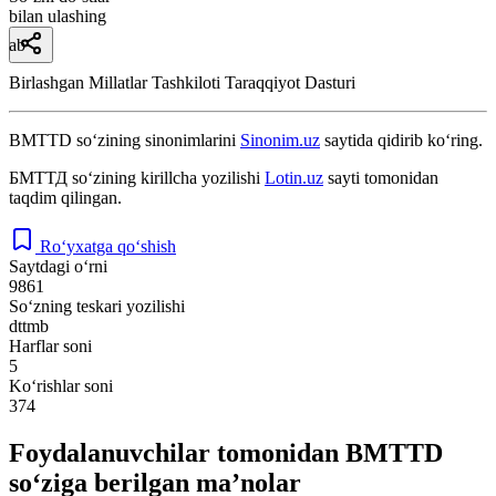
bilan ulashing
ab
Birlashgan Millatlar Tashkiloti Taraqqiyot Dasturi
BMTTD
so‘zining sinonimlarini
Sinonim.uz
saytida qidirib ko‘ring.
БМТТД
so‘zining kirillcha yozilishi
Lotin.uz
sayti tomonidan
taqdim qilingan.
Ro‘yxatga qo‘shish
Saytdagi o‘rni
9861
So‘zning teskari yozilishi
dttmb
Harflar soni
5
Ko‘rishlar soni
374
Foydalanuvchilar tomonidan BMTTD
so‘ziga berilgan ma’nolar