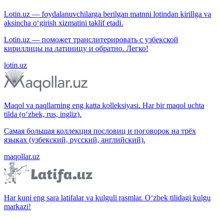
Lotin.uz — foydalanuvchilarga berilgan matnni lotindan kirillga va
aksincha o‘girish xizmatini taklif etadi.
Lotin.uz — поможет транслитерировать с узбекской
кириллицы на латиницу и обратно. Легко!
lotin.uz
Maqol va naqllarning eng katta kolleksiyasi. Har bir maqol uchta
tilda (o‘zbek, rus, ingliz).
Самая большая коллекция пословиц и поговорок на трёх
языках (узбекский, русский, английский).
maqollar.uz
Har kuni eng sara latifalar va kulguli rasmlar. O‘zbek tilidagi kulgu
markazi!