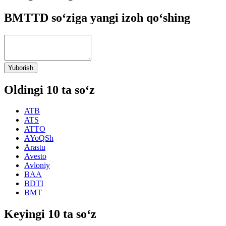
BMTTD so‘ziga yangi izoh qo‘shing
Yuborish
Oldingi 10 ta so‘z
ATB
ATS
ATTO
AYoQSh
Arastu
Avesto
Avloniy
BAA
BDTI
BMT
Keyingi 10 ta so‘z