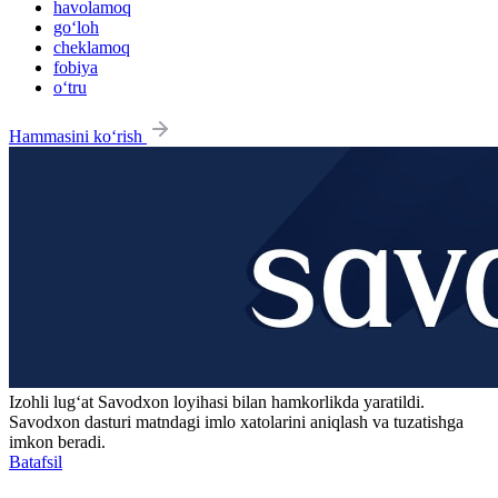
havolamoq
go‘loh
cheklamoq
fobiya
o‘tru
Hammasini ko‘rish
Izohli lugʻat
Savodxon
loyihasi bilan hamkorlikda yaratildi.
Savodxon dasturi matndagi imlo xatolarini aniqlash va tuzatishga
imkon beradi.
Batafsil