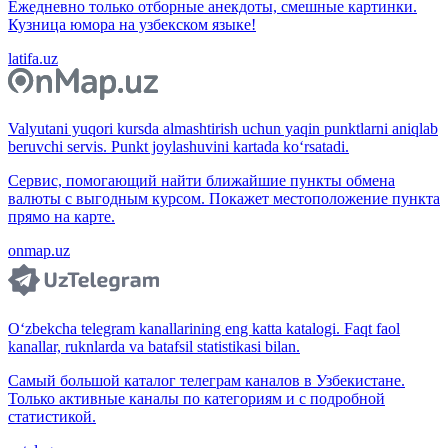
Ежедневно только отборные анекдоты, смешные картинки.
Кузница юмора на узбекском языке!
latifa.uz
Valyutani yuqori kursda almashtirish uchun yaqin punktlarni aniqlab
beruvchi servis. Punkt joylashuvini kartada ko‘rsatadi.
Сервис, помогающий найти ближайшие пункты обмена
валюты с выгодным курсом. Покажет местоположение пункта
прямо на карте.
onmap.uz
O‘zbekcha telegram kanallarining eng katta katalogi. Faqt faol
kanallar, ruknlarda va batafsil statistikasi bilan.
Самый большой каталог телеграм каналов в Узбекистане.
Только активные каналы по категориям и с подробной
статистикой.