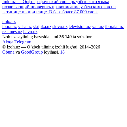
Imlo.uz — Орфографический словарь узбекского языка
позволяющий проверить правописание узбекских слов на
латинице и кириллице. В базе более 87 000 слов.
imlo.uz
ibora.uz
salsa.uz
skripka.uz
slovo.uz
television.uz
vatt.uz
iboralar.uz
resumes.uz
havo.uz
Izoh.uz saytining bazasida jami
36 149
ta so‘z bor
Aloqa
Telegram
© Izoh.uz — O‘zbek tilining izohli lug‘ati, 2014–2026
Obuna
va
GoodGroup
loyihasi.
18+