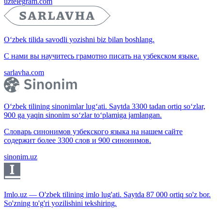
uztelegram.com
O‘zbek tilida savodli yozishni biz bilan boshlang.
С нами вы научитесь грамотно писать на узбекском языке.
sarlavha.com
O‘zbek tilining sinonimlar lug‘ati. Saytda 3300 tadan ortiq so‘zlar,
900 ga yaqin sinonim so‘zlar to‘plamiga jamlangan.
Словарь синонимов узбекского языка на нашем сайте
содержит более 3300 слов и 900 синонимов.
sinonim.uz
Imlo.uz — O'zbek tilining imlo lug'ati. Saytda 87 000 ortiq so'z bor.
So'zning to'g'ri yozilishini tekshiring.