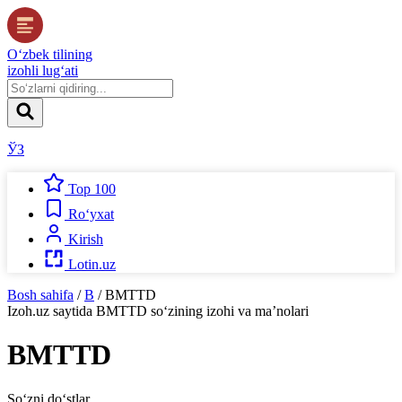
O‘zbek tilining
izohli lug‘ati
ЎЗ
Top 100
Ro‘yxat
Kirish
Lotin.uz
Bosh sahifa
/
B
/
BMTTD
Izoh.uz
saytida
BMTTD
so‘zining izohi va ma’nolari
BMTTD
So‘zni do‘stlar