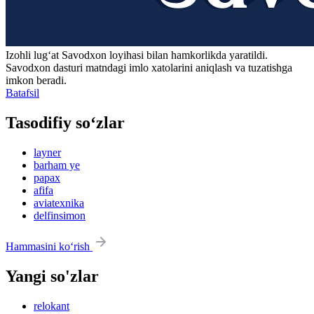
Izohli lugʻat
Savodxon
loyihasi bilan hamkorlikda yaratildi.
Savodxon dasturi matndagi imlo xatolarini aniqlash va tuzatishga
imkon beradi.
Batafsil
Tasodifiy so‘zlar
layner
barham ye
papax
afifa
aviatexnika
delfinsimon
Hammasini ko‘rish
Yangi so'zlar
relokant