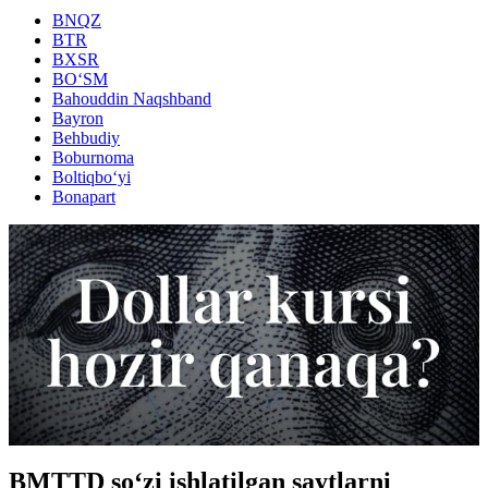
BNQZ
BTR
BXSR
BO‘SM
Bahouddin Naqshband
Bayron
Behbudiy
Boburnoma
Boltiqbo‘yi
Bonapart
BMTTD so‘zi ishlatilgan saytlarni