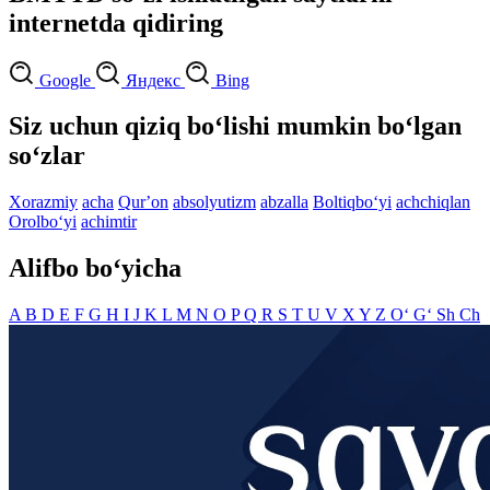
internetda qidiring
Google
Яндекс
Bing
Siz uchun qiziq bo‘lishi mumkin bo‘lgan
so‘zlar
Xorazmiy
acha
Qurʼon
absolyutizm
abzalla
Boltiqbo‘yi
achchiqlan
Orolbo‘yi
achimtir
Alifbo bo‘yicha
A
B
D
E
F
G
H
I
J
K
L
M
N
O
P
Q
R
S
T
U
V
X
Y
Z
O‘
G‘
Sh
Ch