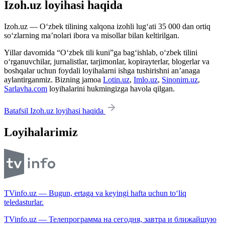
Izoh.uz loyihasi haqida
Izoh.uz — O‘zbek tilining xalqona izohli lug‘ati 35 000 dan ortiq
so‘zlarning ma’nolari ibora va misollar bilan keltirilgan.
Yillar davomida “O‘zbek tili kuni”ga bag‘ishlab, o‘zbek tilini
o‘rganuvchilar, jurnalistlar, tarjimonlar, kopirayterlar, blogerlar va
boshqalar uchun foydali loyihalarni ishga tushirishni an’anaga
aylantirganmiz. Bizning jamoa
Lotin.uz
,
Imlo.uz
,
Sinonim.uz
,
Sarlavha.com
loyihalarini hukmingizga havola qilgan.
Batafsil Izoh.uz loyihasi haqida
Loyihalarimiz
TVinfo.uz — Bugun, ertaga va keyingi hafta uchun to‘liq
teledasturlar.
TVinfo.uz — Телепрограмма на сегодня, завтра и ближайшую