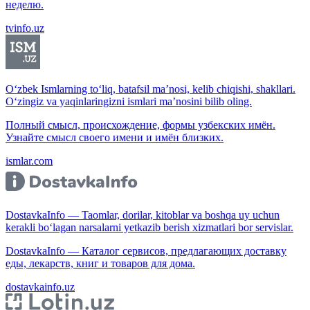
неделю.
tvinfo.uz
O‘zbek Ismlarning to‘liq, batafsil ma’nosi, kelib chiqishi, shakllari.
O‘zingiz va yaqinlaringizni ismlari ma’nosini bilib oling.
Полный смысл, происхождение, формы узбекских имён.
Узнайте смысл своего имени и имён близких.
ismlar.com
DostavkaInfo — Taomlar, dorilar, kitoblar va boshqa uy uchun
kerakli bo‘lagan narsalarni yetkazib berish xizmatlari bor servislar.
DostavkaInfo — Каталог сервисов, предлагающих доставку
еды, лекарств, книг и товаров для дома.
dostavkainfo.uz