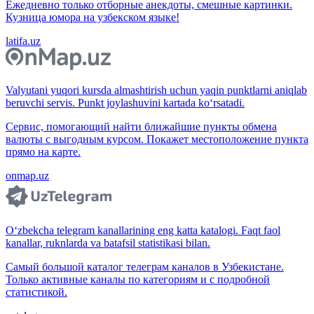
Ежедневно только отборные анекдоты, смешные картинки.
Кузница юмора на узбекском языке!
latifa.uz
Valyutani yuqori kursda almashtirish uchun yaqin punktlarni aniqlab
beruvchi servis. Punkt joylashuvini kartada ko‘rsatadi.
Сервис, помогающий найти ближайшие пункты обмена
валюты с выгодным курсом. Покажет местоположение пункта
прямо на карте.
onmap.uz
O‘zbekcha telegram kanallarining eng katta katalogi. Faqt faol
kanallar, ruknlarda va batafsil statistikasi bilan.
Самый большой каталог телеграм каналов в Узбекистане.
Только активные каналы по категориям и с подробной
статистикой.