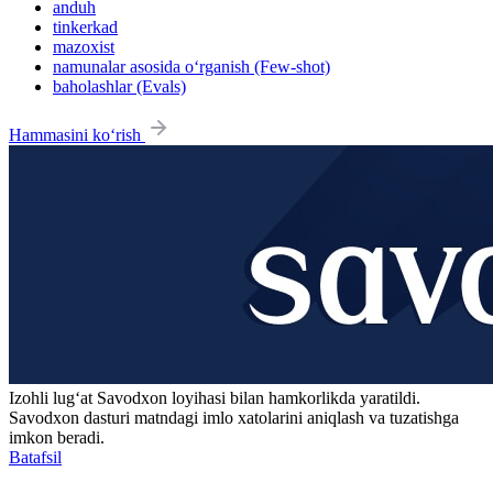
anduh
tinkerkad
mazoxist
namunalar asosida o‘rganish (Few-shot)
baholashlar (Evals)
Hammasini ko‘rish
Izohli lugʻat
Savodxon
loyihasi bilan hamkorlikda yaratildi.
Savodxon dasturi matndagi imlo xatolarini aniqlash va tuzatishga
imkon beradi.
Batafsil