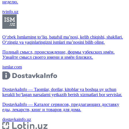
неделю.
tvinfo.uz
O‘zbek Ismlarning to‘liq, batafsil ma’nosi, kelib chiqishi, shakllari.
O‘zingiz va yaqinlaringizni ismlari ma’nosini bilib oling.
Полный смысл, происхождение, формы узбекских имён.
Узнайте смысл своего имени и имён близких.
ismlar.com
DostavkaInfo — Taomlar, dorilar, kitoblar va boshqa uy uchun
kerakli bo‘lagan narsalarni yetkazib berish xizmatlari bor servislar.
DostavkaInfo — Каталог сервисов, предлагающих доставку
еды, лекарств, книг и товаров для дома.
dostavkainfo.uz