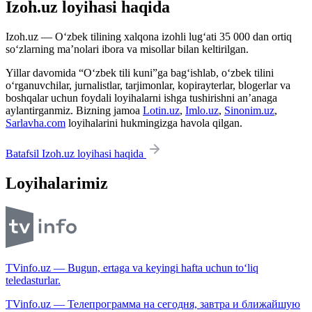
Izoh.uz loyihasi haqida
Izoh.uz — O‘zbek tilining xalqona izohli lug‘ati 35 000 dan ortiq
so‘zlarning ma’nolari ibora va misollar bilan keltirilgan.
Yillar davomida “O‘zbek tili kuni”ga bag‘ishlab, o‘zbek tilini
o‘rganuvchilar, jurnalistlar, tarjimonlar, kopirayterlar, blogerlar va
boshqalar uchun foydali loyihalarni ishga tushirishni an’anaga
aylantirganmiz. Bizning jamoa
Lotin.uz
,
Imlo.uz
,
Sinonim.uz
,
Sarlavha.com
loyihalarini hukmingizga havola qilgan.
Batafsil Izoh.uz loyihasi haqida
Loyihalarimiz
TVinfo.uz — Bugun, ertaga va keyingi hafta uchun to‘liq
teledasturlar.
TVinfo.uz — Телепрограмма на сегодня, завтра и ближайшую