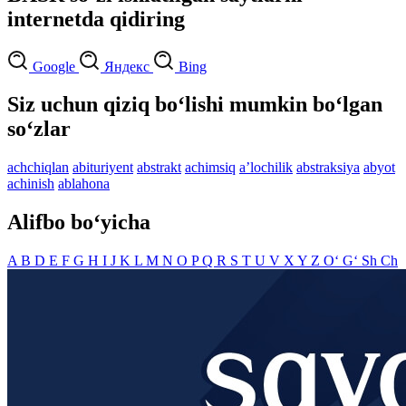
internetda qidiring
Google
Яндекс
Bing
Siz uchun qiziq bo‘lishi mumkin bo‘lgan
so‘zlar
achchiqlan
abituriyent
abstrakt
achimsiq
aʼlochilik
abstraksiya
abyot
achinish
ablahona
Alifbo bo‘yicha
A
B
D
E
F
G
H
I
J
K
L
M
N
O
P
Q
R
S
T
U
V
X
Y
Z
O‘
G‘
Sh
Ch