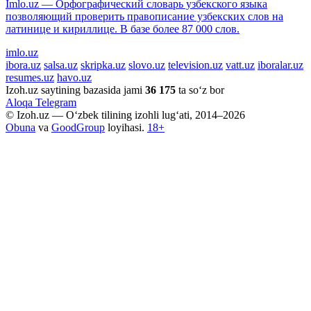
Imlo.uz — Орфографический словарь узбекского языка
позволяющий проверить правописание узбекских слов на
латинице и кириллице. В базе более 87 000 слов.
imlo.uz
ibora.uz
salsa.uz
skripka.uz
slovo.uz
television.uz
vatt.uz
iboralar.uz
resumes.uz
havo.uz
Izoh.uz saytining bazasida jami
36 175
ta so‘z bor
Aloqa
Telegram
© Izoh.uz — O‘zbek tilining izohli lug‘ati, 2014–2026
Obuna
va
GoodGroup
loyihasi.
18+