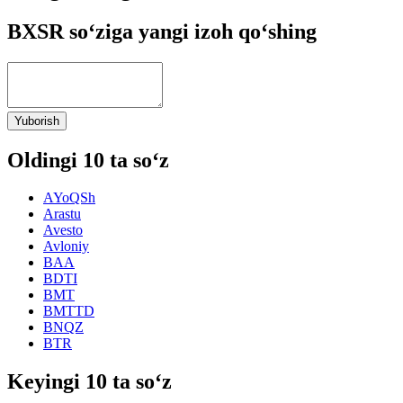
BXSR so‘ziga yangi izoh qo‘shing
Yuborish
Oldingi 10 ta so‘z
AYoQSh
Arastu
Avesto
Avloniy
BAA
BDTI
BMT
BMTTD
BNQZ
BTR
Keyingi 10 ta so‘z