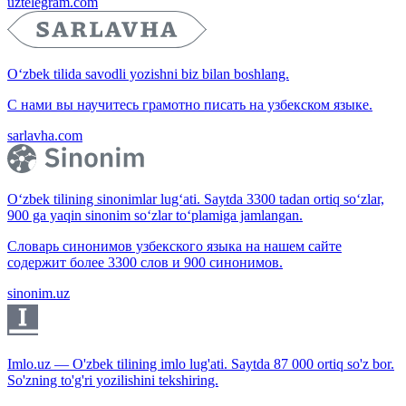
uztelegram.com
O‘zbek tilida savodli yozishni biz bilan boshlang.
С нами вы научитесь грамотно писать на узбекском языке.
sarlavha.com
O‘zbek tilining sinonimlar lug‘ati. Saytda 3300 tadan ortiq so‘zlar,
900 ga yaqin sinonim so‘zlar to‘plamiga jamlangan.
Словарь синонимов узбекского языка на нашем сайте
содержит более 3300 слов и 900 синонимов.
sinonim.uz
Imlo.uz — O'zbek tilining imlo lug'ati. Saytda 87 000 ortiq so'z bor.
So'zning to'g'ri yozilishini tekshiring.