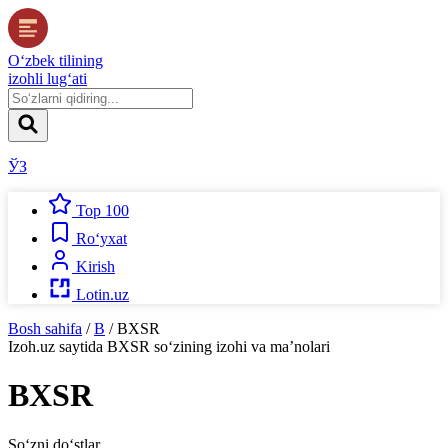
O‘zbek tilining
izohli lug‘ati
ЎЗ
Top 100
Ro‘yxat
Kirish
Lotin.uz
Bosh sahifa
/
B
/
BXSR
Izoh.uz
saytida
BXSR
so‘zining izohi va ma’nolari
BXSR
So‘zni do‘stlar