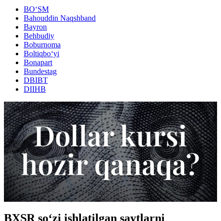
BO‘SM
Bahouddin Naqshband
Bayron
Behbudiy
Boburnoma
Boltiqbo‘yi
Bonapart
Bundestag
DBIBT
DIIHB
BXSR so‘zi ishlatilgan saytlarni