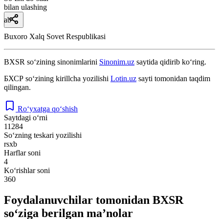
bilan ulashing
ab
Buxoro Xalq Sovet Respublikasi
BXSR
so‘zining sinonimlarini
Sinonim.uz
saytida qidirib ko‘ring.
БХСР
so‘zining kirillcha yozilishi
Lotin.uz
sayti tomonidan taqdim
qilingan.
Ro‘yxatga qo‘shish
Saytdagi o‘rni
11284
So‘zning teskari yozilishi
rsxb
Harflar soni
4
Ko‘rishlar soni
360
Foydalanuvchilar tomonidan BXSR
so‘ziga berilgan ma’nolar