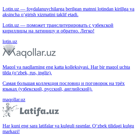
Lotin.uz — foydalanuvchilarga berilgan matnni lotindan kirillga va
aksincha o‘girish xizmatini taklif etadi.
Lotin.uz — поможет транслитерировать с узбекской
кириллицы на латиницу и обратно. Легко!
lotin.uz
Maqol va naqllarning eng katta kolleksiyasi. Har bir maqol uchta
tilda (o‘zbek, rus, ingliz).
Самая большая коллекция пословиц и поговорок на трёх
языках (узбекский, русский, английский).
maqollar.uz
Har kuni eng sara latifalar va kulguli rasmlar. O‘zbek tilidagi kulgu
markazi!