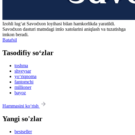
Izohli lugʻat
Savodxon
loyihasi bilan hamkorlikda yaratildi.
Savodxon dasturi matndagi imlo xatolarini aniqlash va tuzatishga
imkon beradi.
Batafsil
Tasodifiy so‘zlar
toshma
shveysar
yo‘riqnoma
fantomchi
millioner
bayoz
Hammasini ko‘rish
Yangi so'zlar
bestseller