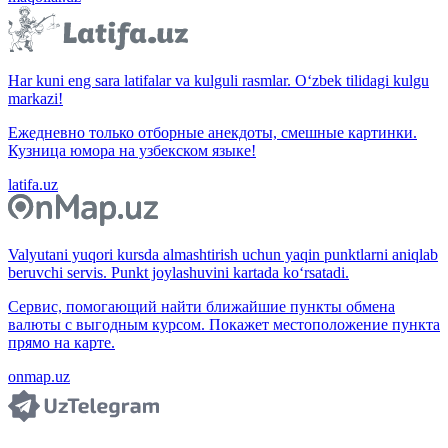
Har kuni eng sara latifalar va kulguli rasmlar. O‘zbek tilidagi kulgu
markazi!
Ежедневно только отборные анекдоты, смешные картинки.
Кузница юмора на узбекском языке!
latifa.uz
Valyutani yuqori kursda almashtirish uchun yaqin punktlarni aniqlab
beruvchi servis. Punkt joylashuvini kartada ko‘rsatadi.
Сервис, помогающий найти ближайшие пункты обмена
валюты с выгодным курсом. Покажет местоположение пункта
прямо на карте.
onmap.uz