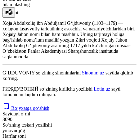
bilan ulashing
atoqli ot
Xoja Abdulxoliq ibn Abduljamil Gʻijduvoniy (1103–1179) —
xojagon tasavvufiy tariqatining asoschisi va nazariyotchilaridan biri.
Xojaiy Jahon nomi bilan ham mashhur. Uning tarjimayi holiga
bagʻishlab nomaʼlum muallif yozgan Zikri voqioti Xojaiy Jahon
Abdulxoliq Gʻijduvoniy asarining 1717 yilda koʻchirilgan nusxasi
Oʻzbekiston Fanlar Akademiyasi Sharqshunoslik institutida
saqlanmoqda.
G‘IJDUVONIY
so‘zining sinonimlarini
Sinonim.uz
saytida qidirib
ko‘ring.
ҒИЖДУВОНИЙ
so‘zining kirillcha yozilishi
Lotin.uz
sayti
tomonidan taqdim qilingan.
Ro‘yxatga qo‘shish
Saytdagi o‘rni
3090
So‘zning teskari yozilishi
yinovudji‘g
Harflar soni