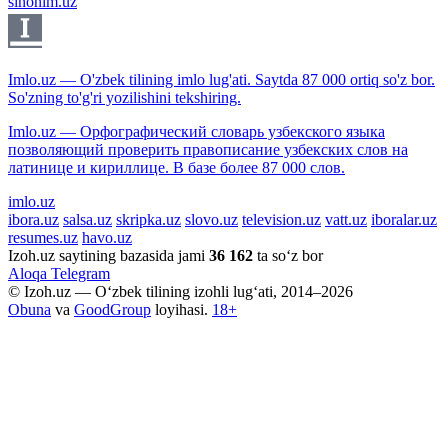
sinonim.uz
Imlo.uz — O'zbek tilining imlo lug'ati. Saytda 87 000 ortiq so'z bor.
So'zning to'g'ri yozilishini tekshiring.
Imlo.uz — Орфографический словарь узбекского языка
позволяющий проверить правописание узбекских слов на
латинице и кириллице. В базе более 87 000 слов.
imlo.uz
ibora.uz
salsa.uz
skripka.uz
slovo.uz
television.uz
vatt.uz
iboralar.uz
resumes.uz
havo.uz
Izoh.uz saytining bazasida jami
36 162
ta so‘z bor
Aloqa
Telegram
© Izoh.uz — O‘zbek tilining izohli lug‘ati, 2014–2026
Obuna
va
GoodGroup
loyihasi.
18+