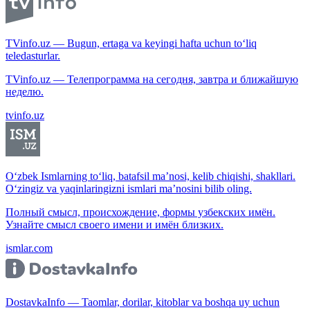
TVinfo.uz — Bugun, ertaga va keyingi hafta uchun to‘liq
teledasturlar.
TVinfo.uz — Телепрограмма на сегодня, завтра и ближайшую
неделю.
tvinfo.uz
O‘zbek Ismlarning to‘liq, batafsil ma’nosi, kelib chiqishi, shakllari.
O‘zingiz va yaqinlaringizni ismlari ma’nosini bilib oling.
Полный смысл, происхождение, формы узбекских имён.
Узнайте смысл своего имени и имён близких.
ismlar.com
DostavkaInfo — Taomlar, dorilar, kitoblar va boshqa uy uchun