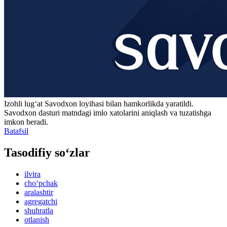
Izohli lugʻat
Savodxon
loyihasi bilan hamkorlikda yaratildi.
Savodxon dasturi matndagi imlo xatolarini aniqlash va tuzatishga
imkon beradi.
Batafsil
Tasodifiy so‘zlar
ilvira
cho‘pchak
aralashtir
agregatchi
shuhratla
otlanish