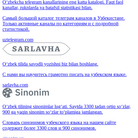
O‘zbekcha telegram kanallarining eng katta katalogi. Faqt faol
kanallar, ruknlarda va batafsil statistikasi bilan.
Самый большой каталог телеграм каналов в Узбекистане.
Только активные каналы по категориям и с подробной
статистикой.
uztelegram.com
O‘zbek tilida savodli yozishni biz bilan boshlang.
С нами вы научитесь грамотно писать на узбекском языке.
sarlavha.com
O‘zbek tilining sinonimlar lug‘ati. Saytda 3300 tadan ortiq so‘zlar,
900 ga yaqin sinonim so‘zlar to‘plamiga jamlangan.
Словарь синонимов узбекского языка на нашем сайте
содержит более 3300 слов и 900 синонимов.