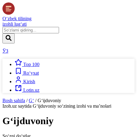
O‘zbek tilining
izohli lug‘ati
ЎЗ
Top 100
Ro‘yxat
Kirish
Lotin.uz
Bosh sahifa
/
G‘
/
G‘ijduvoniy
Izoh.uz
saytida
G‘ijduvoniy
so‘zining izohi va ma’nolari
G‘ijduvoniy
So‘zni do‘stlar