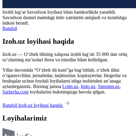
Izohli lugʻat
Savodxon
loyihasi bilan hamkorlikda yaratildi.
Savodxon dasturi matndagi imlo xatolarini aniqlash va tuzatishga
imkon beradi.
Batafsil
Izoh.uz loyihasi haqida
Izoh.uz — O‘zbek tilining xalqona izohli lug‘ati 35 000 dan ortiq
so‘zlarning ma’nolari ibora va misollar bilan keltirilgan.
Yillar davomida “O‘zbek tili kuni”ga bag‘ishlab, o‘zbek tilini
o‘rganuvchilar, jurnalistlar, tarjimonlar, kopirayterlar, blogerlar va
boshqalar uchun foydali loyihalarni ishga tushirishni an’anaga
aylantirganmiz. Bizning jamoa
Lotin.uz
,
Imlo.uz
,
Sinonim.uz
,
Sarlavha.com
loyihalarini hukmingizga havola qilgan.
Batafsil Izoh.uz loyihasi haqida
Loyihalarimiz