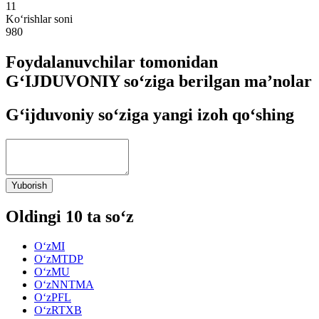
11
Ko‘rishlar soni
980
Foydalanuvchilar tomonidan
G‘IJDUVONIY so‘ziga berilgan ma’nolar
G‘ijduvoniy so‘ziga yangi izoh qo‘shing
Yuborish
Oldingi 10 ta so‘z
O‘zMI
O‘zMTDP
O‘zMU
O‘zNNTMA
O‘zPFL
O‘zRTXB