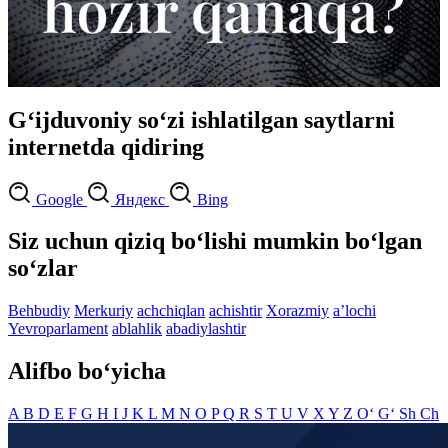
G‘ijduvoniy so‘zi ishlatilgan saytlarni
internetda qidiring
Google
Яндекс
Bing
Siz uchun qiziq bo‘lishi mumkin bo‘lgan
so‘zlar
Behbudiy
Merkuriy
achchiqlan
achishtir
Xorazmiy
aʼlochi
Yevroparlament
ablahlik
abadiylashtir
Alifbo bo‘yicha
A
B
D
E
F
G
H
I
J
K
L
M
N
O
P
Q
R
S
T
U
V
X
Y
Z
O‘
G‘
Sh
Ch