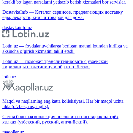
kerakli bo‘lagan narsalarni yetkazib berish xizmatlari bor servislar.
DostavkaInfo — Каталог сервисов, предлагающих доставку
еды, лекарств, книг и товаров для дома.
dostavkainfo.uz
Lotin.uz — foydalanuvchilarga berilgan matnni lotindan kirillga va
aksincha o‘girish xizmatini taklif etadi.
Lotin.uz — поможет транслитерировать с узбекской
кириллицы на латиницу и обратно. Легко!
lotin.uz
Maqol va naqllarning eng katta kolleksiyasi. Har bir maqol uchta
tilda (o‘zbek, rus, ingliz).
Самая большая коллекция пословиц и поговорок на трёх
языках (узбекский, русский, английский).
maqollar.uz