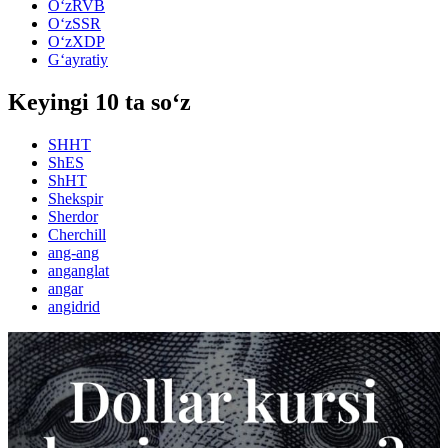
O‘zRVB
O‘zSSR
O‘zXDP
G‘ayratiy
Keyingi 10 ta so‘z
SHHT
ShES
ShHT
Shekspir
Sherdor
Cherchill
ang-ang
anganglat
angar
angidrid