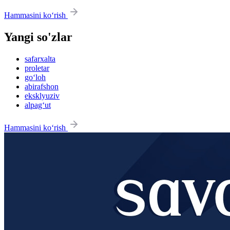
Hammasini ko‘rish
Yangi so'zlar
safarxalta
proletar
go‘loh
abirafshon
eksklyuziv
alpag‘ut
Hammasini ko‘rish