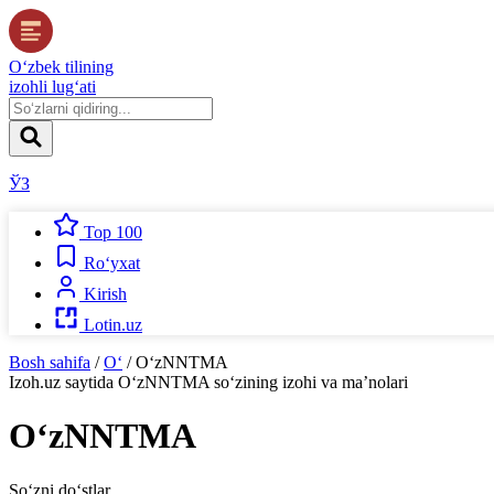
O‘zbek tilining
izohli lug‘ati
ЎЗ
Top 100
Ro‘yxat
Kirish
Lotin.uz
Bosh sahifa
/
O‘
/
O‘zNNTMA
Izoh.uz
saytida
O‘zNNTMA
so‘zining izohi va ma’nolari
O‘zNNTMA
So‘zni do‘stlar