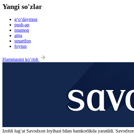
Yangi so'zlar
g‘o‘daymoq
push-ap
istamoq
atija
smartfon
foytun
Hammasini ko‘rish
Izohli lugʻat
Savodxon
loyihasi bilan hamkorlikda yaratildi. Savodxon