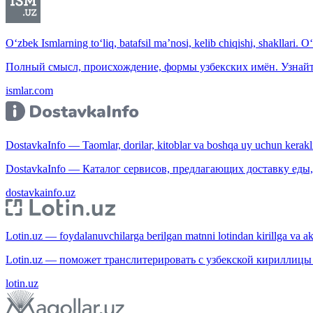
O‘zbek Ismlarning to‘liq, batafsil ma’nosi, kelib chiqishi, shakllari. O
Полный смысл, происхождение, формы узбекских имён. Узнайт
ismlar.com
DostavkaInfo — Taomlar, dorilar, kitoblar va boshqa uy uchun kerakli b
DostavkaInfo — Каталог сервисов, предлагающих доставку еды, 
dostavkainfo.uz
Lotin.uz — foydalanuvchilarga berilgan matnni lotindan kirillga va aksi
Lotin.uz — поможет транслитерировать с узбекской кириллицы 
lotin.uz