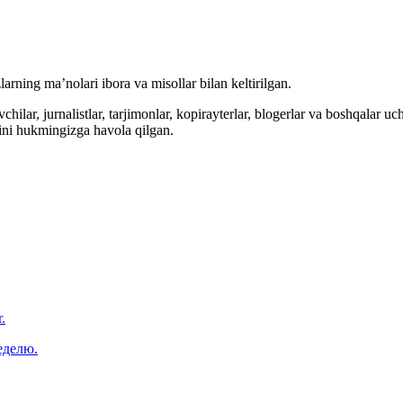
arning ma’nolari ibora va misollar bilan keltirilgan.
hilar, jurnalistlar, tarjimonlar, kopirayterlar, blogerlar va boshqalar u
ini hukmingizga havola qilgan.
.
еделю.