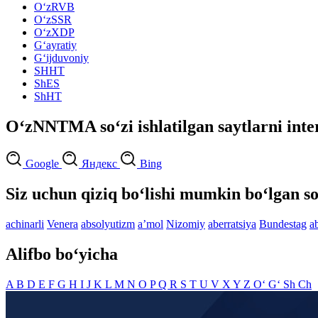
O‘zRVB
O‘zSSR
O‘zXDP
G‘ayratiy
G‘ijduvoniy
SHHT
ShES
ShHT
O‘zNNTMA so‘zi ishlatilgan saytlarni inte
Google
Яндекс
Bing
Siz uchun qiziq bo‘lishi mumkin bo‘lgan so
achinarli
Venera
absolyutizm
aʼmol
Nizomiy
aberratsiya
Bundestag
a
Alifbo bo‘yicha
A
B
D
E
F
G
H
I
J
K
L
M
N
O
P
Q
R
S
T
U
V
X
Y
Z
O‘
G‘
Sh
Ch