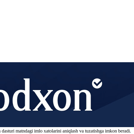
 dasturi matndagi imlo xatolarini aniqlash va tuzatishga imkon beradi.