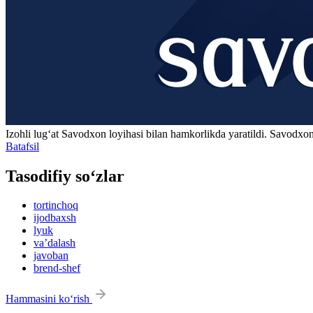
Izohli lugʻat
Savodxon
loyihasi bilan hamkorlikda yaratildi. Savodxon
Batafsil
Tasodifiy so‘zlar
tortinchoq
ijodbaxsh
lyuk
vaʼdalash
javoban
brend-shef
Hammasini ko‘rish