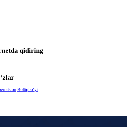
rnetda qidiring
‘zlar
berratsion
Boltiqbo‘yi