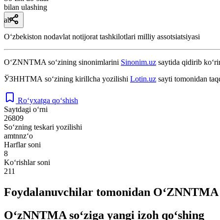
bilan ulashing
ab
Oʻzbekiston nodavlat notijorat tashkilotlari milliy assotsiatsiyasi
O‘ZNNTMA
so‘zining sinonimlarini
Sinonim.uz
saytida qidirib ko‘ri
ЎЗННТМА
so‘zining kirillcha yozilishi
Lotin.uz
sayti tomonidan taq
Ro‘yxatga qo‘shish
Saytdagi o‘rni
26809
So‘zning teskari yozilishi
amtnnz‘o
Harflar soni
8
Ko‘rishlar soni
211
Foydalanuvchilar tomonidan O‘ZNNTMA so
O‘zNNTMA so‘ziga yangi izoh qo‘shing