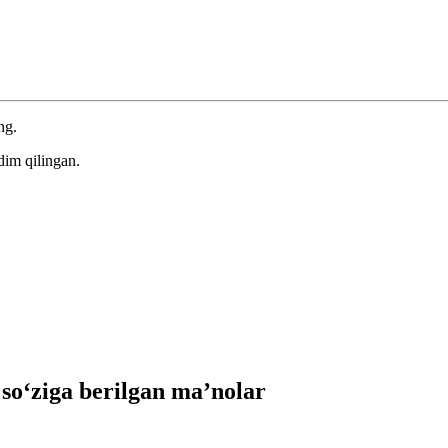
ng.
dim qilingan.
‘ziga berilgan ma’nolar