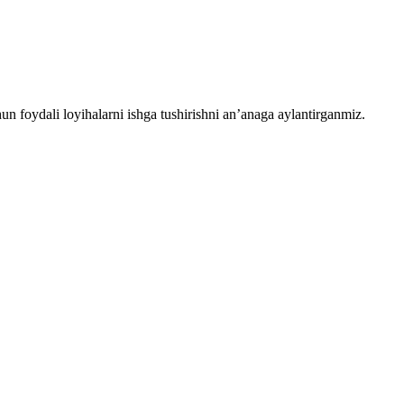
chun foydali loyihalarni ishga tushirishni an’anaga aylantirganmiz.