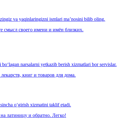
‘zingiz va yaqinlaringizni ismlari ma’nosini bilib oling.
е смысл своего имени и имён близких.
o‘lagan narsalarni yetkazib berish xizmatlari bor servislar.
лекарств, книг и товаров для дома.
ncha o‘girish xizmatini taklif etadi.
на латиницу и обратно. Легко!