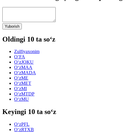
Yuborish
Oldingi 10 ta so‘z
Zulfiyaxonim
O‘FA
O‘zJOKU
O‘zMAA
O‘zMADA
O‘zME
O‘zMET
O‘zMI
O‘zMTDP
O‘zMU
Keyingi 10 ta so‘z
O‘zPFL
O‘zRTXB