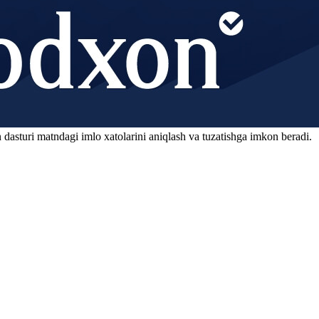
 dasturi matndagi imlo xatolarini aniqlash va tuzatishga imkon beradi.