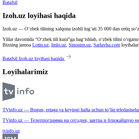
Batafsil
Izoh.uz loyihasi haqida
Izoh.uz — O‘zbek tilining xalqona izohli lug‘ati 35 000 dan ortiq so‘zl
Yillar davomida “O‘zbek tili kuni”ga bag‘ishlab, o‘zbek tilini o‘rganuvc
Bizning jamoa
Lotin.uz
,
Imlo.uz
,
Sinonim.uz
,
Sarlavha.com
loyihalar
Batafsil Izoh.uz loyihasi haqida
Loyihalarimiz
TVinfo.uz — Bugun, ertaga va keyingi hafta uchun to‘liq teledasturlar
TVinfo.uz — Телепрограмма на сегодня, завтра и ближайшую н
tvinfo.uz