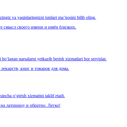
‘zingiz va yaqinlaringizni ismlari ma’nosini bilib oling.
е смысл своего имени и имён близких.
o‘lagan narsalarni yetkazib berish xizmatlari bor servislar.
лекарств, книг и товаров для дома.
ncha o‘girish xizmatini taklif etadi.
на латиницу и обратно. Легко!