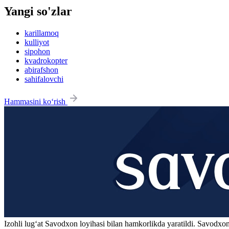
Yangi so'zlar
karillamoq
kulliyot
sipohon
kvadrokopter
abirafshon
sahifalovchi
Hammasini ko‘rish
Izohli lugʻat
Savodxon
loyihasi bilan hamkorlikda yaratildi. Savodxon