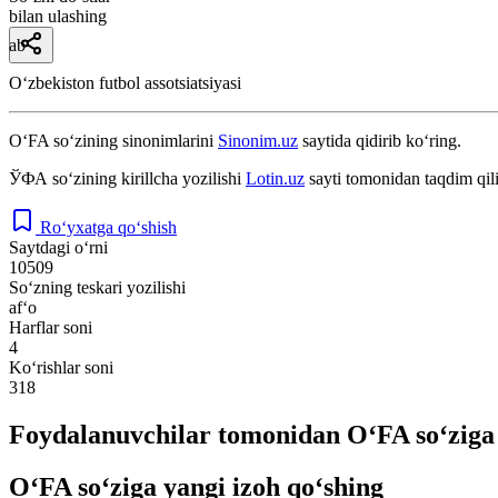
bilan ulashing
ab
Oʻzbekiston futbol assotsiatsiyasi
O‘FA
so‘zining sinonimlarini
Sinonim.uz
saytida qidirib ko‘ring.
ЎФА
so‘zining kirillcha yozilishi
Lotin.uz
sayti tomonidan taqdim qil
Ro‘yxatga qo‘shish
Saytdagi o‘rni
10509
So‘zning teskari yozilishi
af‘o
Harflar soni
4
Ko‘rishlar soni
318
Foydalanuvchilar tomonidan O‘FA so‘ziga
O‘FA so‘ziga yangi izoh qo‘shing