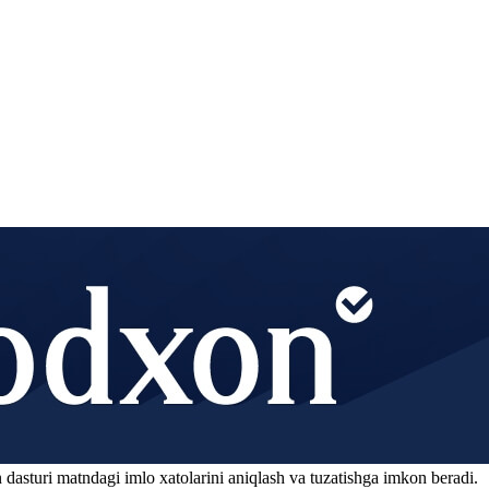
 dasturi matndagi imlo xatolarini aniqlash va tuzatishga imkon beradi.