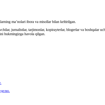
arning ma’nolari ibora va misollar bilan keltirilgan.
hilar, jurnalistlar, tarjimonlar, kopirayterlar, blogerlar va boshqalar u
ini hukmingizga havola qilgan.
.
еделю.