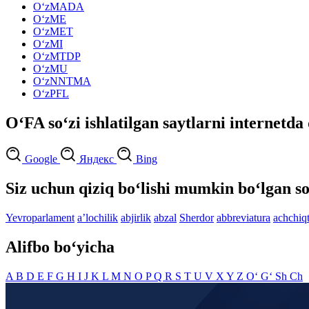
O‘zMADA
O‘zME
O‘zMET
O‘zMI
O‘zMTDP
O‘zMU
O‘zNNTMA
O‘zPFL
O‘FA so‘zi ishlatilgan saytlarni internetda
Google
Яндекс
Bing
Siz uchun qiziq bo‘lishi mumkin bo‘lgan so
Yevroparlament
aʼlochilik
abjirlik
abzal
Sherdor
abbreviatura
achchiq
Alifbo bo‘yicha
A
B
D
E
F
G
H
I
J
K
L
M
N
O
P
Q
R
S
T
U
V
X
Y
Z
O‘
G‘
Sh
Ch