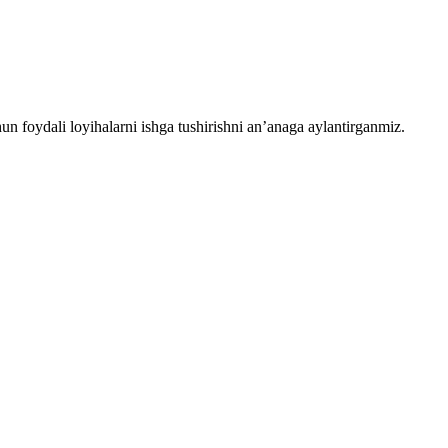
chun foydali loyihalarni ishga tushirishni an’anaga aylantirganmiz.