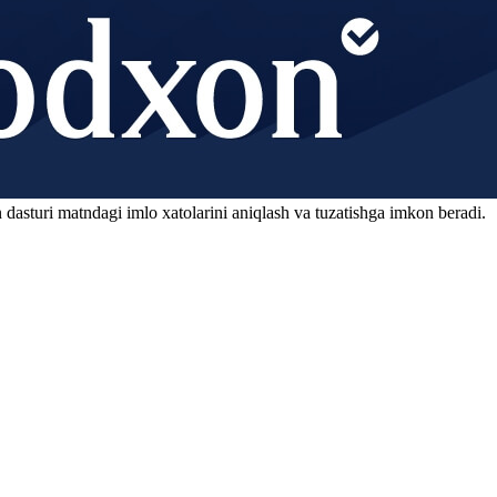
 dasturi matndagi imlo xatolarini aniqlash va tuzatishga imkon beradi.