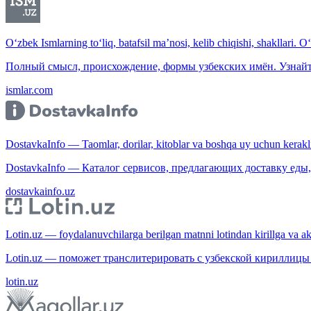
O‘zbek Ismlarning to‘liq, batafsil ma’nosi, kelib chiqishi, shakllari. O
Полный смысл, происхождение, формы узбекских имён. Узнайт
ismlar.com
DostavkaInfo — Taomlar, dorilar, kitoblar va boshqa uy uchun kerakli b
DostavkaInfo — Каталог сервисов, предлагающих доставку еды, 
dostavkainfo.uz
Lotin.uz — foydalanuvchilarga berilgan matnni lotindan kirillga va aksi
Lotin.uz — поможет транслитерировать с узбекской кириллицы 
lotin.uz