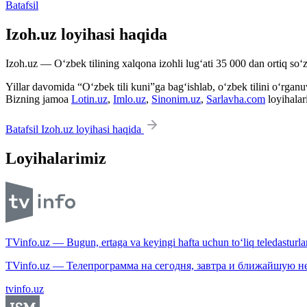
Batafsil
Izoh.uz loyihasi haqida
Izoh.uz — O‘zbek tilining xalqona izohli lug‘ati 35 000 dan ortiq so‘zl
Yillar davomida “O‘zbek tili kuni”ga bag‘ishlab, o‘zbek tilini o‘rganuvc
Bizning jamoa
Lotin.uz
,
Imlo.uz
,
Sinonim.uz
,
Sarlavha.com
loyihalar
Batafsil Izoh.uz loyihasi haqida
Loyihalarimiz
TVinfo.uz — Bugun, ertaga va keyingi hafta uchun to‘liq teledasturlar
TVinfo.uz — Телепрограмма на сегодня, завтра и ближайшую н
tvinfo.uz