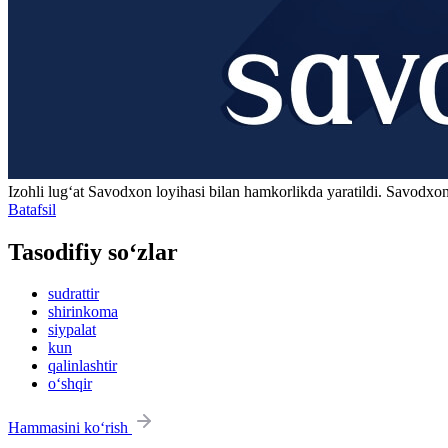
Izohli lugʻat
Savodxon
loyihasi bilan hamkorlikda yaratildi. Savodxon
Batafsil
Tasodifiy so‘zlar
sudrattir
shirinkoma
siypalat
kun
qalinlashtir
o‘shqir
Hammasini ko‘rish