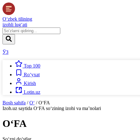
O‘zbek tilining
izohli lug‘ati
ЎЗ
Top 100
Ro‘yxat
Kirish
Lotin.uz
Bosh sahifa
/
O‘
/
O‘FA
Izoh.uz
saytida
O‘FA
so‘zining izohi va ma’nolari
O‘FA
So‘zni do‘stlar