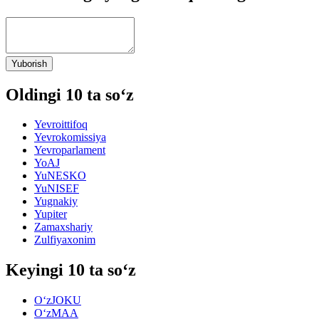
Yuborish
Oldingi 10 ta so‘z
Yevroittifoq
Yevrokomissiya
Yevroparlament
YoAJ
YuNESKO
YuNISEF
Yugnakiy
Yupiter
Zamaxshariy
Zulfiyaxonim
Keyingi 10 ta so‘z
O‘zJOKU
O‘zMAA