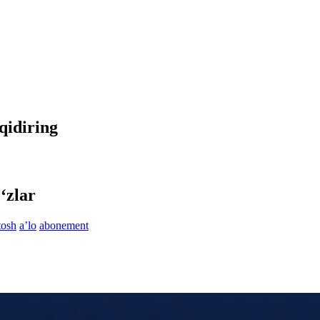
 qidiring
‘zlar
tosh
aʼlo
abonement