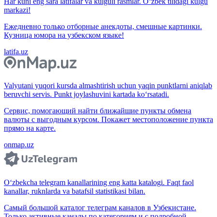
Har kuni eng sara latifalar va kulguli rasmlar. O‘zbek tilidagi kulgu
markazi!
Ежедневно только отборные анекдоты, смешные картинки.
Кузница юмора на узбекском языке!
latifa.uz
Valyutani yuqori kursda almashtirish uchun yaqin punktlarni aniqlab
beruvchi servis. Punkt joylashuvini kartada ko‘rsatadi.
Сервис, помогающий найти ближайшие пункты обмена
валюты с выгодным курсом. Покажет местоположение пункта
прямо на карте.
onmap.uz
O‘zbekcha telegram kanallarining eng katta katalogi. Faqt faol
kanallar, ruknlarda va batafsil statistikasi bilan.
Самый большой каталог телеграм каналов в Узбекистане.
Только активные каналы по категориям и с подробной