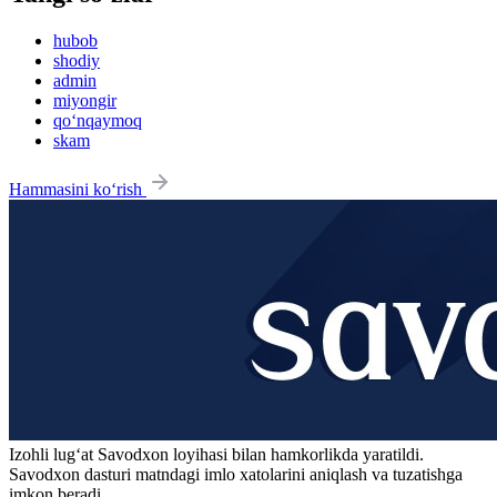
hubob
shodiy
admin
miyongir
qo‘nqaymoq
skam
Hammasini ko‘rish
Izohli lugʻat
Savodxon
loyihasi bilan hamkorlikda yaratildi.
Savodxon dasturi matndagi imlo xatolarini aniqlash va tuzatishga
imkon beradi.