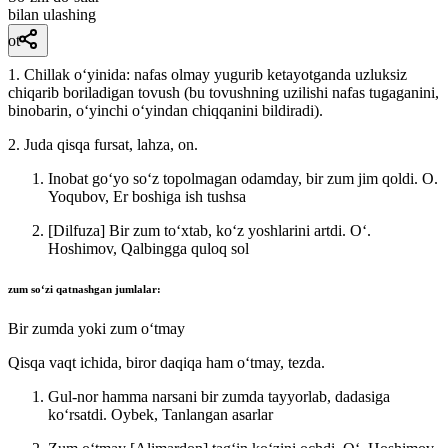
bilan ulashing
ot
1. Chillak oʻyinida: nafas olmay yugurib ketayotganda uzluksiz
chiqarib boriladigan tovush (bu tovushning uzilishi nafas tugaganini,
binobarin, oʻyinchi oʻyindan chiqqanini bildiradi).
2. Juda qisqa fursat, lahza, on.
Inobat goʻyo soʻz topolmagan odamday, bir zum jim qoldi.
O.
Yoqubov, Er boshiga ish tushsa
[Dilfuza] Bir zum toʻxtab, koʻz yoshlarini artdi.
Oʻ.
Hoshimov, Qalbingga quloq sol
zum
soʻzi qatnashgan jumlalar:
Bir zumda yoki zum oʻtmay
Qisqa vaqt ichida, biror daqiqa ham oʻtmay, tezda.
Gul-nor hamma narsani bir zumda tayyorlab, dadasiga
koʻrsatdi.
Oybek, Tanlangan asarlar