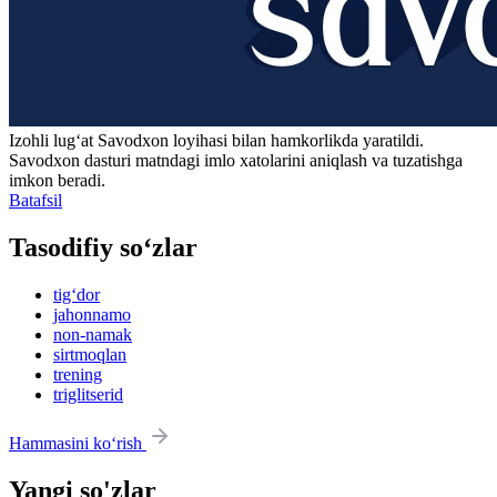
Izohli lugʻat
Savodxon
loyihasi bilan hamkorlikda yaratildi.
Savodxon dasturi matndagi imlo xatolarini aniqlash va tuzatishga
imkon beradi.
Batafsil
Tasodifiy so‘zlar
tig‘dor
jahonnamo
non-namak
sirtmoqlan
trening
triglitserid
Hammasini ko‘rish
Yangi so'zlar