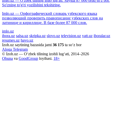
Imlo.uz — O'zbek tilining imlo lug'ati. Saytda 87 000 ortiq so'z bor.
So'zning to'g'ri yozilishini tekshiring.
Imlo.uz — Орфографический словарь узбекского языка
позволяющий проверить правописание узбекских слов на
латинице и кириллице. В базе более 87 000 слов.
imlo.uz
ibora.uz
salsa.uz
skripka.uz
slovo.uz
television.uz
vatt.uz
iboralar.uz
resumes.uz
havo.uz
Izoh.uz saytining bazasida jami
36 175
ta so‘z bor
Aloqa
Telegram
© Izoh.uz — O‘zbek tilining izohli lug‘ati, 2014–2026
Obuna
va
GoodGroup
loyihasi.
18+