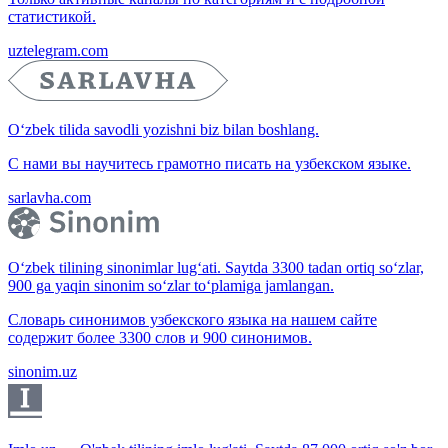
статистикой.
uztelegram.com
O‘zbek tilida savodli yozishni biz bilan boshlang.
С нами вы научитесь грамотно писать на узбекском языке.
sarlavha.com
O‘zbek tilining sinonimlar lug‘ati. Saytda 3300 tadan ortiq so‘zlar,
900 ga yaqin sinonim so‘zlar to‘plamiga jamlangan.
Словарь синонимов узбекского языка на нашем сайте
содержит более 3300 слов и 900 синонимов.
sinonim.uz