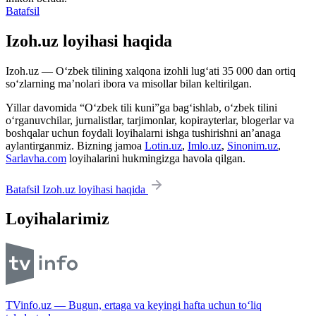
Batafsil
Izoh.uz loyihasi haqida
Izoh.uz — O‘zbek tilining xalqona izohli lug‘ati 35 000 dan ortiq
so‘zlarning ma’nolari ibora va misollar bilan keltirilgan.
Yillar davomida “O‘zbek tili kuni”ga bag‘ishlab, o‘zbek tilini
o‘rganuvchilar, jurnalistlar, tarjimonlar, kopirayterlar, blogerlar va
boshqalar uchun foydali loyihalarni ishga tushirishni an’anaga
aylantirganmiz. Bizning jamoa
Lotin.uz
,
Imlo.uz
,
Sinonim.uz
,
Sarlavha.com
loyihalarini hukmingizga havola qilgan.
Batafsil Izoh.uz loyihasi haqida
Loyihalarimiz
TVinfo.uz — Bugun, ertaga va keyingi hafta uchun to‘liq