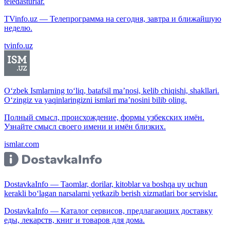
teledasturlar.
TVinfo.uz — Телепрограмма на сегодня, завтра и ближайшую
неделю.
tvinfo.uz
O‘zbek Ismlarning to‘liq, batafsil ma’nosi, kelib chiqishi, shakllari.
O‘zingiz va yaqinlaringizni ismlari ma’nosini bilib oling.
Полный смысл, происхождение, формы узбекских имён.
Узнайте смысл своего имени и имён близких.
ismlar.com
DostavkaInfo — Taomlar, dorilar, kitoblar va boshqa uy uchun
kerakli bo‘lagan narsalarni yetkazib berish xizmatlari bor servislar.
DostavkaInfo — Каталог сервисов, предлагающих доставку
еды, лекарств, книг и товаров для дома.