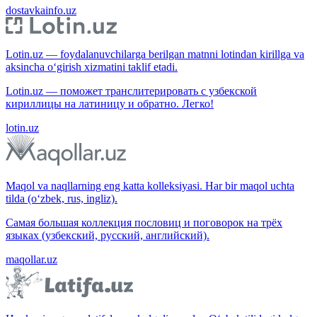
dostavkainfo.uz
Lotin.uz — foydalanuvchilarga berilgan matnni lotindan kirillga va
aksincha o‘girish xizmatini taklif etadi.
Lotin.uz — поможет транслитерировать с узбекской
кириллицы на латиницу и обратно. Легко!
lotin.uz
Maqol va naqllarning eng katta kolleksiyasi. Har bir maqol uchta
tilda (o‘zbek, rus, ingliz).
Самая большая коллекция пословиц и поговорок на трёх
языках (узбекский, русский, английский).
maqollar.uz