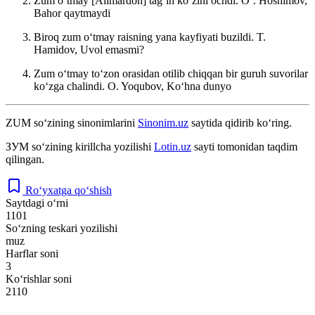
Zum oʻtmay [Alimardon] tagʻin koʻzini ochdi.
Oʻ. Hoshimov,
Bahor qaytmaydi
Biroq zum oʻtmay raisning yana kayfiyati buzildi.
T.
Hamidov, Uvol emasmi?
Zum oʻtmay toʻzon orasidan otilib chiqqan bir guruh suvorilar
koʻzga chalindi.
O. Yoqubov, Koʻhna dunyo
ZUM
so‘zining sinonimlarini
Sinonim.uz
saytida qidirib ko‘ring.
ЗУМ
so‘zining kirillcha yozilishi
Lotin.uz
sayti tomonidan taqdim
qilingan.
Ro‘yxatga qo‘shish
Saytdagi o‘rni
1101
So‘zning teskari yozilishi
muz
Harflar soni
3
Ko‘rishlar soni
2110