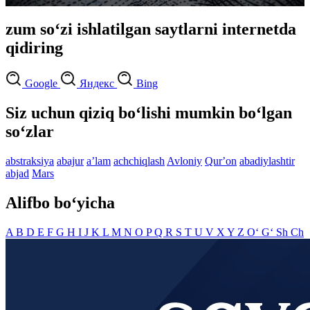
zum so‘zi ishlatilgan saytlarni internetda
qidiring
Google
Яндекс
Bing
Siz uchun qiziq bo‘lishi mumkin bo‘lgan
so‘zlar
abstraksiya
abajur
aʼlam
achchiqlash
Avloniy
Qurʼon
abadiylashtir
abjad
Mars
Alifbo bo‘yicha
A
B
D
E
F
G
H
I
J
K
L
M
N
O
P
Q
R
S
T
U
V
X
Y
Z
O‘
G‘
Sh
Ch