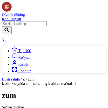
O‘zbek tilining
izohli lug‘ati
ЎЗ
Top 100
Ro‘yxat
Kirish
Lotin.uz
Bosh sahifa
/
Z
/
zum
Izoh.uz
saytida
zum
so‘zining izohi va ma’nolari
zum
So‘zni do‘stlar