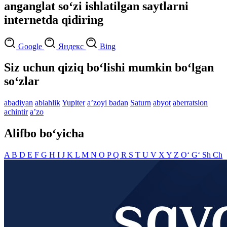
anganglat so‘zi ishlatilgan saytlarni
internetda qidiring
Google
Яндекс
Bing
Siz uchun qiziq bo‘lishi mumkin bo‘lgan
so‘zlar
abadiyan
ablahlik
Yupiter
aʼzoyi badan
Saturn
abyot
aberratsion
achintir
aʼzo
Alifbo bo‘yicha
A
B
D
E
F
G
H
I
J
K
L
M
N
O
P
Q
R
S
T
U
V
X
Y
Z
O‘
G‘
Sh
Ch