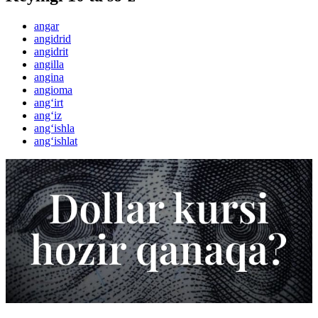
angar
angidrid
angidrit
angilla
angina
angioma
ang‘irt
ang‘iz
ang‘ishla
ang‘ishlat