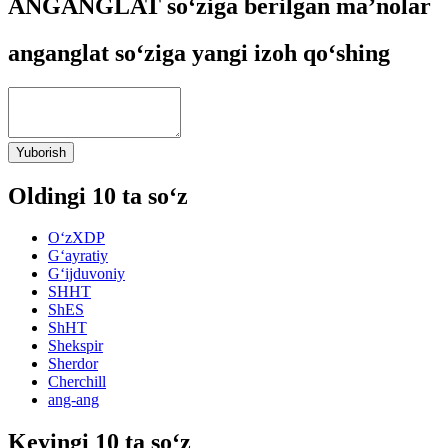
ANGANGLAT so‘ziga berilgan ma’nolar
anganglat so‘ziga yangi izoh qo‘shing
Yuborish
Oldingi 10 ta so‘z
O‘zXDP
G‘ayratiy
G‘ijduvoniy
SHHT
ShES
ShHT
Shekspir
Sherdor
Cherchill
ang-ang
Keyingi 10 ta so‘z