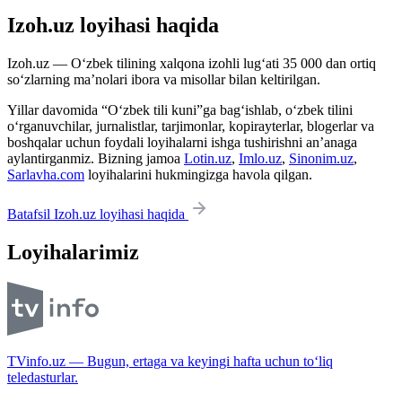
Izoh.uz loyihasi haqida
Izoh.uz — O‘zbek tilining xalqona izohli lug‘ati 35 000 dan ortiq
so‘zlarning ma’nolari ibora va misollar bilan keltirilgan.
Yillar davomida “O‘zbek tili kuni”ga bag‘ishlab, o‘zbek tilini
o‘rganuvchilar, jurnalistlar, tarjimonlar, kopirayterlar, blogerlar va
boshqalar uchun foydali loyihalarni ishga tushirishni an’anaga
aylantirganmiz. Bizning jamoa
Lotin.uz
,
Imlo.uz
,
Sinonim.uz
,
Sarlavha.com
loyihalarini hukmingizga havola qilgan.
Batafsil Izoh.uz loyihasi haqida
Loyihalarimiz
TVinfo.uz — Bugun, ertaga va keyingi hafta uchun to‘liq
teledasturlar.