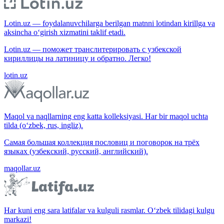
Lotin.uz — foydalanuvchilarga berilgan matnni lotindan kirillga va
aksincha o‘girish xizmatini taklif etadi.
Lotin.uz — поможет транслитерировать с узбекской
кириллицы на латиницу и обратно. Легко!
lotin.uz
Maqol va naqllarning eng katta kolleksiyasi. Har bir maqol uchta
tilda (o‘zbek, rus, ingliz).
Самая большая коллекция пословиц и поговорок на трёх
языках (узбекский, русский, английский).
maqollar.uz
Har kuni eng sara latifalar va kulguli rasmlar. O‘zbek tilidagi kulgu
markazi!