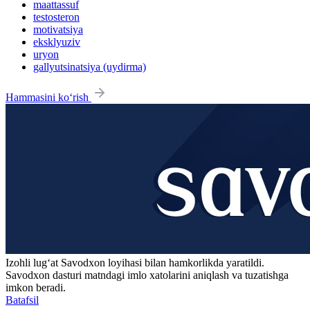
maattassuf
testosteron
motivatsiya
eksklyuziv
uryon
gallyutsinatsiya (uydirma)
Hammasini ko‘rish
Izohli lugʻat
Savodxon
loyihasi bilan hamkorlikda yaratildi.
Savodxon dasturi matndagi imlo xatolarini aniqlash va tuzatishga
imkon beradi.
Batafsil