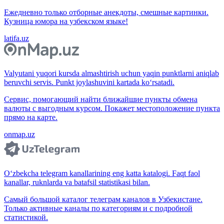
Ежедневно только отборные анекдоты, смешные картинки.
Кузница юмора на узбекском языке!
latifa.uz
Valyutani yuqori kursda almashtirish uchun yaqin punktlarni aniqlab
beruvchi servis. Punkt joylashuvini kartada ko‘rsatadi.
Сервис, помогающий найти ближайшие пункты обмена
валюты с выгодным курсом. Покажет местоположение пункта
прямо на карте.
onmap.uz
O‘zbekcha telegram kanallarining eng katta katalogi. Faqt faol
kanallar, ruknlarda va batafsil statistikasi bilan.
Самый большой каталог телеграм каналов в Узбекистане.
Только активные каналы по категориям и с подробной
статистикой.