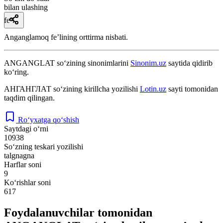
bilan ulashing
fe’l
Anganglamoq feʼlining orttirma nisbati.
ANGANGLAT
so‘zining sinonimlarini
Sinonim.uz
saytida qidirib
ko‘ring.
АНГАНГЛАТ
so‘zining kirillcha yozilishi
Lotin.uz
sayti tomonidan
taqdim qilingan.
Ro‘yxatga qo‘shish
Saytdagi o‘rni
10938
So‘zning teskari yozilishi
talgnagna
Harflar soni
9
Ko‘rishlar soni
617
Foydalanuvchilar tomonidan