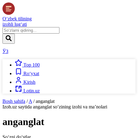
O‘zbek tilining
izohli lug‘ati
ЎЗ
Top 100
Ro‘yxat
Kirish
Lotin.uz
Bosh sahifa
/
A
/
anganglat
Izoh.uz
saytida
anganglat
so‘zining izohi va ma’nolari
anganglat
So‘zni do‘stlar