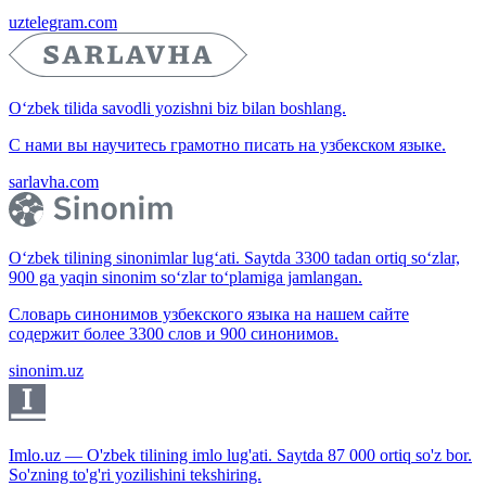
uztelegram.com
O‘zbek tilida savodli yozishni biz bilan boshlang.
С нами вы научитесь грамотно писать на узбекском языке.
sarlavha.com
O‘zbek tilining sinonimlar lug‘ati. Saytda 3300 tadan ortiq so‘zlar,
900 ga yaqin sinonim so‘zlar to‘plamiga jamlangan.
Словарь синонимов узбекского языка на нашем сайте
содержит более 3300 слов и 900 синонимов.
sinonim.uz
Imlo.uz — O'zbek tilining imlo lug'ati. Saytda 87 000 ortiq so'z bor.
So'zning to'g'ri yozilishini tekshiring.