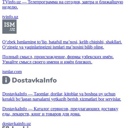
TVinfo.uz — Телепрограмма на сегодня, завтра и ближайшую
неделю.
tvinfo.uz
O‘zbek Ismlarning to‘liq, batafsil ma’nosi, kelib chiqishi, shakllari.
O‘zingiz va yaqinlaringizni ismlari ma’nosini bilib oling.
Полный смысл, происхождение, формы узбекских имён.
Узнайте смысл своего имени и имён близких.
ismlar.com
DostavkaInfo — Taomlar, dorilar, kitoblar va boshqa uy uchun
kerakli bo‘lagan narsalarni yetkazib berish xizmatlari bor servislar.
DostavkaInfo — Каталог сервисов, предлагающих доставку
еды, лекарств, книг и товаров для дома.
dostavkainfo.uz