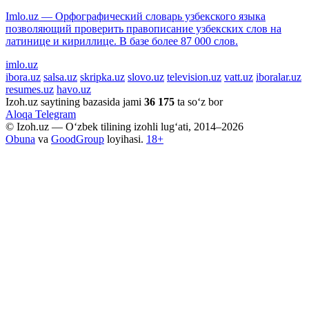
Imlo.uz — Орфографический словарь узбекского языка
позволяющий проверить правописание узбекских слов на
латинице и кириллице. В базе более 87 000 слов.
imlo.uz
ibora.uz
salsa.uz
skripka.uz
slovo.uz
television.uz
vatt.uz
iboralar.uz
resumes.uz
havo.uz
Izoh.uz saytining bazasida jami
36 175
ta so‘z bor
Aloqa
Telegram
© Izoh.uz — O‘zbek tilining izohli lug‘ati, 2014–2026
Obuna
va
GoodGroup
loyihasi.
18+