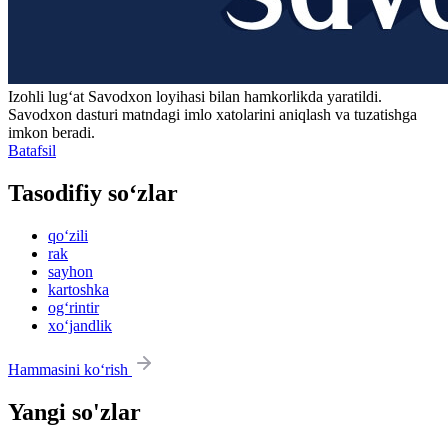
Izohli lugʻat
Savodxon
loyihasi bilan hamkorlikda yaratildi.
Savodxon dasturi matndagi imlo xatolarini aniqlash va tuzatishga
imkon beradi.
Batafsil
Tasodifiy so‘zlar
qo‘zili
rak
sayhon
kartoshka
og‘rintir
xo‘jandlik
Hammasini ko‘rish
Yangi so'zlar