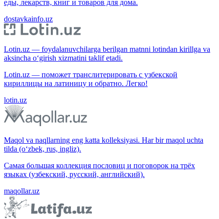
еды, лекарств, книг и товаров для дома.
dostavkainfo.uz
Lotin.uz — foydalanuvchilarga berilgan matnni lotindan kirillga va
aksincha o‘girish xizmatini taklif etadi.
Lotin.uz — поможет транслитерировать с узбекской
кириллицы на латиницу и обратно. Легко!
lotin.uz
Maqol va naqllarning eng katta kolleksiyasi. Har bir maqol uchta
tilda (o‘zbek, rus, ingliz).
Самая большая коллекция пословиц и поговорок на трёх
языках (узбекский, русский, английский).
maqollar.uz