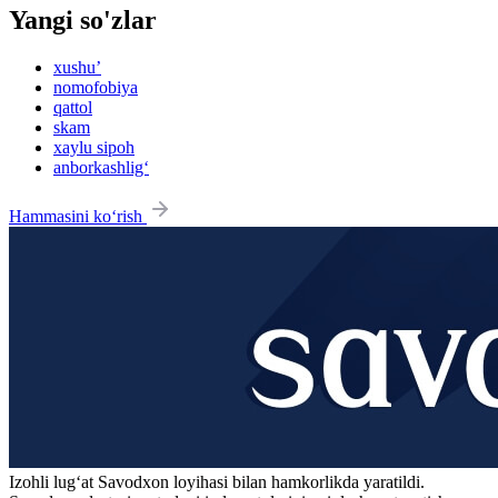
Yangi so'zlar
xushu’
nomofobiya
qattol
skam
xaylu sipoh
anborkashlig‘
Hammasini ko‘rish
Izohli lugʻat
Savodxon
loyihasi bilan hamkorlikda yaratildi.