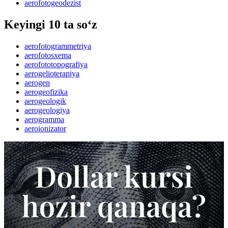
aerofotogeodezist
Keyingi 10 ta so‘z
aerofotogrammetriya
aerofotosxema
aerofototopografiya
aerogelioterapiya
aerogen
aerogeofizika
aerogeologik
aerogeologiya
aerogramma
aeroionizator