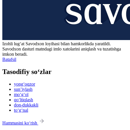
Izohli lugʻat
Savodxon
loyihasi bilan hamkorlikda yaratildi.
Savodxon dasturi matndagi imlo xatolarini aniqlash va tuzatishga
imkon beradi.
Batafsil
Tasodifiy so‘zlar
yong‘oqzor
sunʼiylash
mo‘g‘ol
qo‘ltiqlash
don-dukkakli
to‘g‘nal
Hammasini ko‘rish