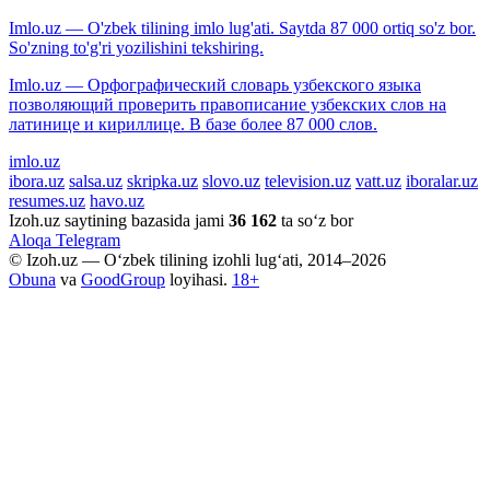
Imlo.uz — O'zbek tilining imlo lug'ati. Saytda 87 000 ortiq so'z bor.
So'zning to'g'ri yozilishini tekshiring.
Imlo.uz — Орфографический словарь узбекского языка
позволяющий проверить правописание узбекских слов на
латинице и кириллице. В базе более 87 000 слов.
imlo.uz
ibora.uz
salsa.uz
skripka.uz
slovo.uz
television.uz
vatt.uz
iboralar.uz
resumes.uz
havo.uz
Izoh.uz saytining bazasida jami
36 162
ta so‘z bor
Aloqa
Telegram
© Izoh.uz — O‘zbek tilining izohli lug‘ati, 2014–2026
Obuna
va
GoodGroup
loyihasi.
18+