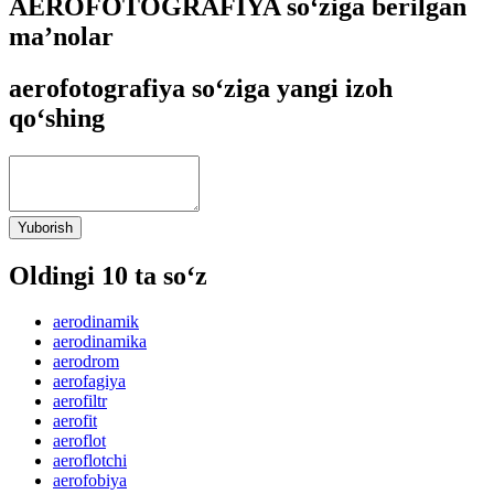
AEROFOTOGRAFIYA so‘ziga berilgan
ma’nolar
aerofotografiya so‘ziga yangi izoh
qo‘shing
Yuborish
Oldingi 10 ta so‘z
aerodinamik
aerodinamika
aerodrom
aerofagiya
aerofiltr
aerofit
aeroflot
aeroflotchi
aerofobiya