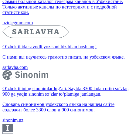
Самый большой каталог телеграм каналов в Узбекистане.
Только активные каналы по категориям и с подробной
статистикой.
uztelegram.com
O‘zbek tilida savodli yozishni biz bilan boshlang.
С нами вы научитесь грамотно писать на узбекском языке.
sarlavha.com
O‘zbek tilining sinonimlar lug‘ati. Saytda 3300 tadan ortiq so‘zlar,
900 ga yaqin sinonim so‘zlar to‘plamiga jamlangan.
Словарь синонимов узбекского языка на нашем сайте
содержит более 3300 слов и 900 синонимов.
sinonim.uz