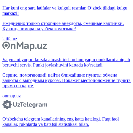
Har kuni eng sara latifalar va kulguli rasmlar. O‘zbek tilidagi kulgu
markazi!
Ежедневно только отборные анекдоты, смешные картинки.
Кузница юмора на узбекском языке!
latifa.uz
Valyutani yuqori kursda almashtirish uchun yaqin punktlarni aniqlab
beruvchi servis. Punkt joylashuvini kartada ko‘rsatadi.
Сервис, помогающий найти ближайшие пункты обмена
валюты с выгодным курсом. Покажет местоположение пункта
прямо на карте.
onmap.uz
O‘zbekcha telegram kanallarining eng katta katalogi. Faqt faol
kanallar, ruknlarda va batafsil statistikasi bilan.