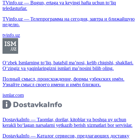
TVinfo.uz — Bugun, ertaga va keyingi hafta uchun to‘liq
teledasturlar.
TVinfo.uz — Телепрограмма на сегодня, завтра и ближайшую
неделю.
tvinfo.uz
O‘zbek Ismlarning to‘liq, batafsil ma’nosi, kelib chiqishi, shakllari.
O‘zingiz va yaqinlaringizni ismlari ma’nosini bilib oling.
Полный смысл, происхождение, формы узбекских имён.
Узнайте смысл своего имени и имён близких.
ismlar.com
DostavkaInfo — Taomlar, dorilar, kitoblar va boshqa uy uchun
kerakli bo‘lagan narsalarni yetkazib berish xizmatlari bor servislar.
DostavkaInfo — Каталог сервисов, предлагающих доставку