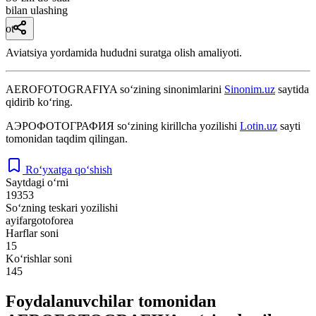
bilan ulashing
ot
Aviatsiya yordamida hududni suratga olish amaliyoti.
AEROFOTOGRAFIYA
so‘zining sinonimlarini
Sinonim.uz
saytida
qidirib ko‘ring.
АЭРОФОТОГРАФИЯ
so‘zining kirillcha yozilishi
Lotin.uz
sayti
tomonidan taqdim qilingan.
Ro‘yxatga qo‘shish
Saytdagi o‘rni
19353
So‘zning teskari yozilishi
ayifargotoforea
Harflar soni
15
Ko‘rishlar soni
145
Foydalanuvchilar tomonidan