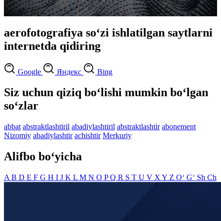
aerofotografiya so‘zi ishlatilgan saytlarni
internetda qidiring
Google
Яндекс
Bing
Siz uchun qiziq bo‘lishi mumkin bo‘lgan
so‘zlar
abbat
abstraktlashtiril
abadiylashtiril
abstraktlashtir
abonement
Nizomiy
abadiylashtir
achishtir
Merkuriy
Alifbo bo‘yicha
A
B
D
E
F
G
H
I
J
K
L
M
N
O
P
Q
R
S
T
U
V
X
Y
Z
O‘
G‘
Sh
Ch