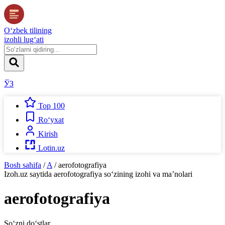
O‘zbek tilining
izohli lug‘ati
ЎЗ
Top 100
Ro‘yxat
Kirish
Lotin.uz
Bosh sahifa
/
A
/
aerofotografiya
Izoh.uz
saytida
aerofotografiya
so‘zining izohi va ma’nolari
aerofotografiya
So‘zni do‘stlar