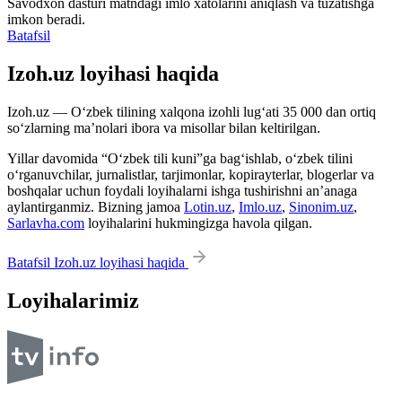
Savodxon dasturi matndagi imlo xatolarini aniqlash va tuzatishga
imkon beradi.
Batafsil
Izoh.uz loyihasi haqida
Izoh.uz — O‘zbek tilining xalqona izohli lug‘ati 35 000 dan ortiq
so‘zlarning ma’nolari ibora va misollar bilan keltirilgan.
Yillar davomida “O‘zbek tili kuni”ga bag‘ishlab, o‘zbek tilini
o‘rganuvchilar, jurnalistlar, tarjimonlar, kopirayterlar, blogerlar va
boshqalar uchun foydali loyihalarni ishga tushirishni an’anaga
aylantirganmiz. Bizning jamoa
Lotin.uz
,
Imlo.uz
,
Sinonim.uz
,
Sarlavha.com
loyihalarini hukmingizga havola qilgan.
Batafsil Izoh.uz loyihasi haqida
Loyihalarimiz