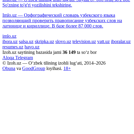
So'zning to'g'ri yozilishini tekshiring.
Imlo.uz — Орфографический словарь узбекского языка
позволяющий проверить правописание узбекских слов на
латинице и кириллице. В базе более 87 000 слов.
imlo.uz
ibora.uz
salsa.uz
skripka.uz
slovo.uz
television.uz
vatt.uz
iboralar.uz
resumes.uz
havo.uz
Izoh.uz saytining bazasida jami
36 149
ta so‘z bor
Aloqa
Telegram
© Izoh.uz — O‘zbek tilining izohli lug‘ati, 2014–2026
Obuna
va
GoodGroup
loyihasi.
18+