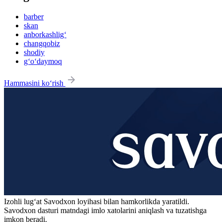
barber
skan
anborkashlig‘
changqobiz
shodiy
g‘o‘daymoq
Hammasini ko‘rish
Izohli lugʻat
Savodxon
loyihasi bilan hamkorlikda yaratildi.
Savodxon dasturi matndagi imlo xatolarini aniqlash va tuzatishga
imkon beradi.