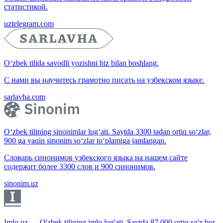
статистикой.
uztelegram.com
O‘zbek tilida savodli yozishni biz bilan boshlang.
С нами вы научитесь грамотно писать на узбекском языке.
sarlavha.com
O‘zbek tilining sinonimlar lug‘ati. Saytda 3300 tadan ortiq so‘zlar,
900 ga yaqin sinonim so‘zlar to‘plamiga jamlangan.
Словарь синонимов узбекского языка на нашем сайте
содержит более 3300 слов и 900 синонимов.
sinonim.uz
Imlo.uz — O'zbek tilining imlo lug'ati. Saytda 87 000 ortiq so'z bor.