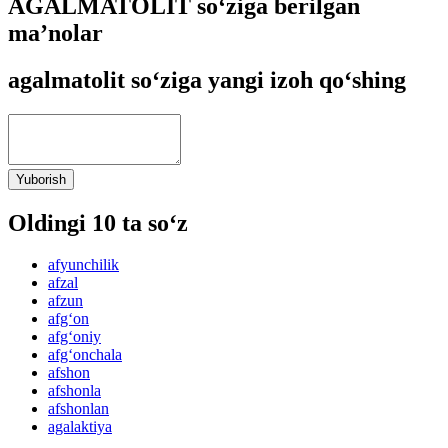
AGALMATOLIT so‘ziga berilgan
ma’nolar
agalmatolit so‘ziga yangi izoh qo‘shing
Yuborish
Oldingi 10 ta so‘z
afyunchilik
afzal
afzun
afg‘on
afg‘oniy
afg‘onchala
afshon
afshonla
afshonlan
agalaktiya