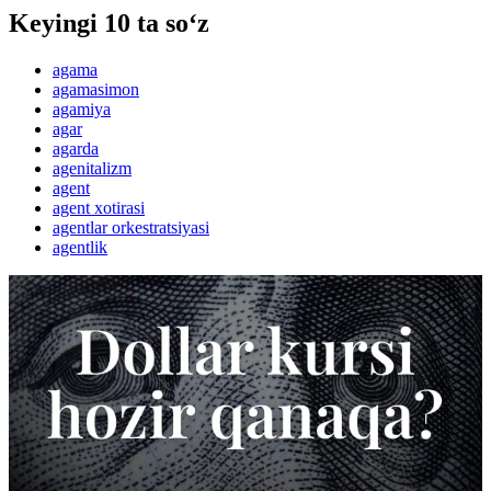
Keyingi 10 ta so‘z
agama
agamasimon
agamiya
agar
agarda
agenitalizm
agent
agent xotirasi
agentlar orkestratsiyasi
agentlik