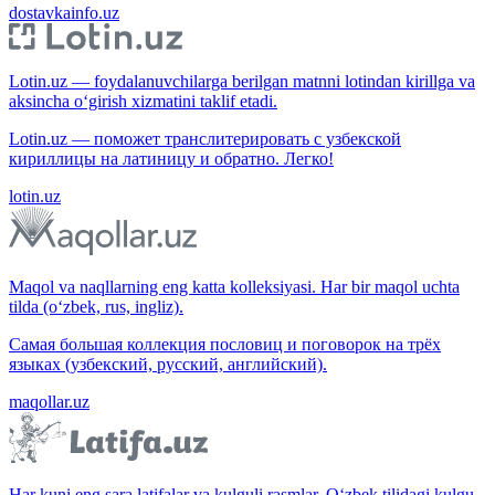
dostavkainfo.uz
Lotin.uz — foydalanuvchilarga berilgan matnni lotindan kirillga va
aksincha o‘girish xizmatini taklif etadi.
Lotin.uz — поможет транслитерировать с узбекской
кириллицы на латиницу и обратно. Легко!
lotin.uz
Maqol va naqllarning eng katta kolleksiyasi. Har bir maqol uchta
tilda (o‘zbek, rus, ingliz).
Самая большая коллекция пословиц и поговорок на трёх
языках (узбекский, русский, английский).
maqollar.uz
Har kuni eng sara latifalar va kulguli rasmlar. O‘zbek tilidagi kulgu