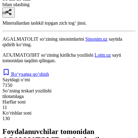
bilan ulashing
ot
Minerallardan tashkil topgan zich togʻ jinsi.
AGALMATOLIT
so‘zining sinonimlarini
Sinonim.uz
saytida
qidirib ko‘ring.
АГАЛМАТОЛИТ
so‘zining kirillcha yozilishi
Lotin.uz
sayti
tomonidan taqdim qilingan.
Ro‘yxatga qo‘shish
Saytdagi o‘rni
7150
So‘zning teskari yozilishi
tilotamlaga
Harflar soni
11
Ko‘rishlar soni
130
Foydalanuvchilar tomonidan