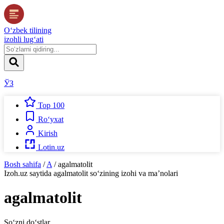
O‘zbek tilining
izohli lug‘ati
ЎЗ
Top 100
Ro‘yxat
Kirish
Lotin.uz
Bosh sahifa
/
A
/
agalmatolit
Izoh.uz
saytida
agalmatolit
so‘zining izohi va ma’nolari
agalmatolit
So‘zni do‘stlar