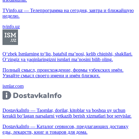
TVinfo.uz — Телепрограмма на сегодня, завтра и ближайшую
неделю.
tvinfo.uz
O‘zbek Ismlarning to‘liq, batafsil ma’nosi, kelib chiqishi, shakllari.
O‘zingiz va yaqinlaringizni ismlari ma’nosini bilib oling.
Полный смысл, происхождение, формы узбекских имён.
Узнайте смысл своего имени и имён близких.
ismlar.com
DostavkaInfo — Taomlar, dorilar, kitoblar va boshqa uy uchun
kerakli bo‘lagan narsalarni yetkazib berish xizmatlari bor servislar.
DostavkaInfo — Каталог сервисов, предлагающих доставку
еды, лекарств, книг и товаров для дома.