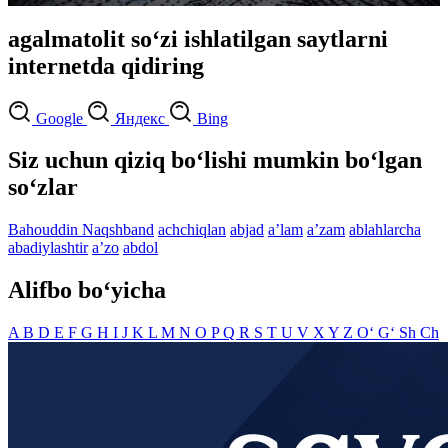
agalmatolit so‘zi ishlatilgan saytlarni
internetda qidiring
Google
Яндекс
Bing
Siz uchun qiziq bo‘lishi mumkin bo‘lgan
so‘zlar
Bahouddin Naqshband
achchiqlan
abjad
aʼlam
aʼzam
ablahlarcha
abadiylashtir
aʼzo
abdol
Alifbo bo‘yicha
A
B
D
E
F
G
H
I
J
K
L
M
N
O
P
Q
R
S
T
U
V
X
Y
Z
O‘
G‘
Sh
Ch