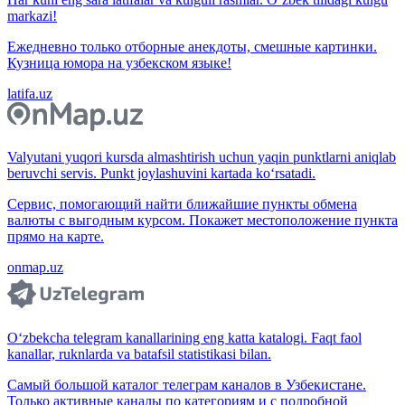
markazi!
Ежедневно только отборные анекдоты, смешные картинки.
Кузница юмора на узбекском языке!
latifa.uz
Valyutani yuqori kursda almashtirish uchun yaqin punktlarni aniqlab
beruvchi servis. Punkt joylashuvini kartada ko‘rsatadi.
Сервис, помогающий найти ближайшие пункты обмена
валюты с выгодным курсом. Покажет местоположение пункта
прямо на карте.
onmap.uz
O‘zbekcha telegram kanallarining eng katta katalogi. Faqt faol
kanallar, ruknlarda va batafsil statistikasi bilan.
Самый большой каталог телеграм каналов в Узбекистане.
Только активные каналы по категориям и с подробной