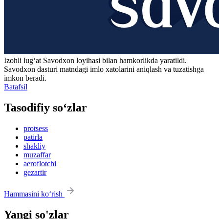
Izohli lugʻat
Savodxon
loyihasi bilan hamkorlikda yaratildi.
Savodxon dasturi matndagi imlo xatolarini aniqlash va tuzatishga
imkon beradi.
Batafsil
Tasodifiy so‘zlar
protsess
patirla
shakliy
muzaffar
aeroflotchi
gezartir
Hammasini ko‘rish
Yangi so'zlar