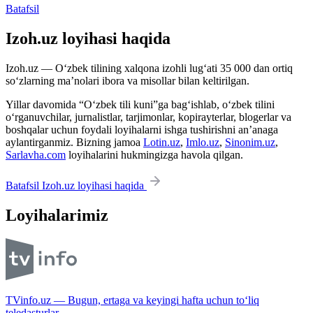
Batafsil
Izoh.uz loyihasi haqida
Izoh.uz — O‘zbek tilining xalqona izohli lug‘ati 35 000 dan ortiq
so‘zlarning ma’nolari ibora va misollar bilan keltirilgan.
Yillar davomida “O‘zbek tili kuni”ga bag‘ishlab, o‘zbek tilini
o‘rganuvchilar, jurnalistlar, tarjimonlar, kopirayterlar, blogerlar va
boshqalar uchun foydali loyihalarni ishga tushirishni an’anaga
aylantirganmiz. Bizning jamoa
Lotin.uz
,
Imlo.uz
,
Sinonim.uz
,
Sarlavha.com
loyihalarini hukmingizga havola qilgan.
Batafsil Izoh.uz loyihasi haqida
Loyihalarimiz
TVinfo.uz — Bugun, ertaga va keyingi hafta uchun to‘liq
teledasturlar.