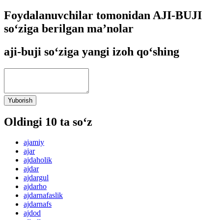
Foydalanuvchilar tomonidan AJI-BUJI
so‘ziga berilgan ma’nolar
aji-buji so‘ziga yangi izoh qo‘shing
Yuborish
Oldingi 10 ta so‘z
ajamiy
ajar
ajdaholik
ajdar
ajdargul
ajdarho
ajdarnafaslik
ajdarnafs
ajdod