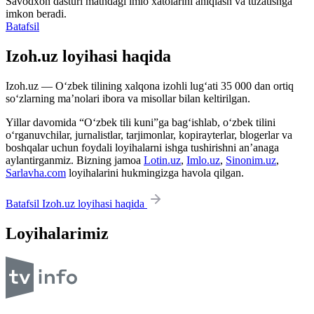
Savodxon dasturi matndagi imlo xatolarini aniqlash va tuzatishga
imkon beradi.
Batafsil
Izoh.uz loyihasi haqida
Izoh.uz — O‘zbek tilining xalqona izohli lug‘ati 35 000 dan ortiq
so‘zlarning ma’nolari ibora va misollar bilan keltirilgan.
Yillar davomida “O‘zbek tili kuni”ga bag‘ishlab, o‘zbek tilini
o‘rganuvchilar, jurnalistlar, tarjimonlar, kopirayterlar, blogerlar va
boshqalar uchun foydali loyihalarni ishga tushirishni an’anaga
aylantirganmiz. Bizning jamoa
Lotin.uz
,
Imlo.uz
,
Sinonim.uz
,
Sarlavha.com
loyihalarini hukmingizga havola qilgan.
Batafsil Izoh.uz loyihasi haqida
Loyihalarimiz