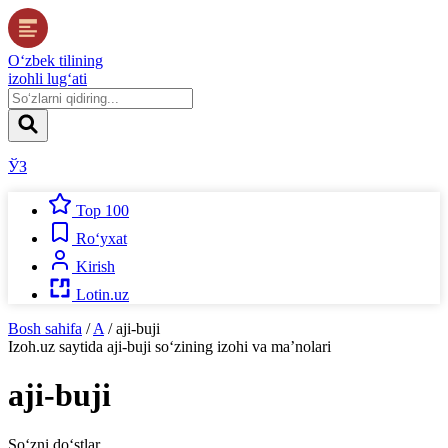
O‘zbek tilining
izohli lug‘ati
ЎЗ
Top 100
Ro‘yxat
Kirish
Lotin.uz
Bosh sahifa
/
A
/
aji-buji
Izoh.uz
saytida
aji-buji
so‘zining izohi va ma’nolari
aji-buji
So‘zni do‘stlar