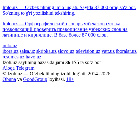
Imlo.uz — O'zbek tilining imlo lug'ati. Saytda 87 000 ortiq so'z bor.
So'zning to'g'ri yozilishini tekshiring.
Imlo.uz — Орфографический словарь узбекского языка
позволяющий проверить правописание узбекских слов на
латинице и кириллице. В базе более 87 000 слов.
imlo.uz
ibora.uz
salsa.uz
skripka.uz
slovo.uz
television.uz
vatt.uz
iboralar.uz
resumes.uz
havo.uz
Izoh.uz saytining bazasida jami
36 175
ta so‘z bor
Aloqa
Telegram
© Izoh.uz — O‘zbek tilining izohli lug‘ati, 2014–2026
Obuna
va
GoodGroup
loyihasi.
18+