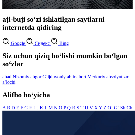
aji-buji so‘zi ishlatilgan saytlarni
internetda qidiring
Google
Яндекс
Bing
Siz uchun qiziq bo‘lishi mumkin bo‘lgan
so‘zlar
abad
Nizomiy
abgor
G‘ijduvoniy
abjir
abort
Merkuriy
absolyutizm
aʼlochi
Alifbo bo‘yicha
A
B
D
E
F
G
H
I
J
K
L
M
N
O
P
Q
R
S
T
U
V
X
Y
Z
O‘
G‘
Sh
Ch