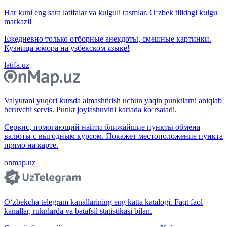
Har kuni eng sara latifalar va kulguli rasmlar. O‘zbek tilidagi kulgu
markazi!
Ежедневно только отборные анекдоты, смешные картинки.
Кузница юмора на узбекском языке!
latifa.uz
Valyutani yuqori kursda almashtirish uchun yaqin punktlarni aniqlab
beruvchi servis. Punkt joylashuvini kartada ko‘rsatadi.
Сервис, помогающий найти ближайшие пункты обмена
валюты с выгодным курсом. Покажет местоположение пункта
прямо на карте.
onmap.uz
O‘zbekcha telegram kanallarining eng katta katalogi. Faqt faol
kanallar, ruknlarda va batafsil statistikasi bilan.