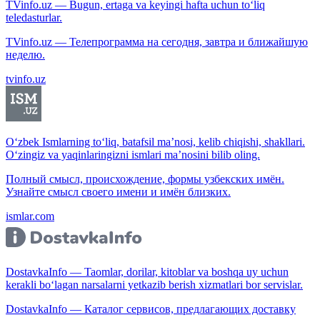
TVinfo.uz — Bugun, ertaga va keyingi hafta uchun to‘liq
teledasturlar.
TVinfo.uz — Телепрограмма на сегодня, завтра и ближайшую
неделю.
tvinfo.uz
O‘zbek Ismlarning to‘liq, batafsil ma’nosi, kelib chiqishi, shakllari.
O‘zingiz va yaqinlaringizni ismlari ma’nosini bilib oling.
Полный смысл, происхождение, формы узбекских имён.
Узнайте смысл своего имени и имён близких.
ismlar.com
DostavkaInfo — Taomlar, dorilar, kitoblar va boshqa uy uchun
kerakli bo‘lagan narsalarni yetkazib berish xizmatlari bor servislar.
DostavkaInfo — Каталог сервисов, предлагающих доставку