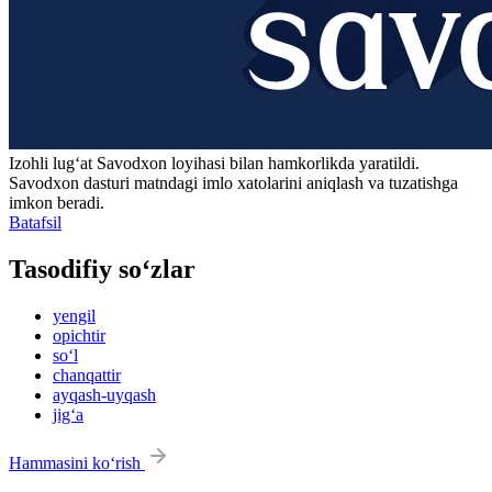
Izohli lugʻat
Savodxon
loyihasi bilan hamkorlikda yaratildi.
Savodxon dasturi matndagi imlo xatolarini aniqlash va tuzatishga
imkon beradi.
Batafsil
Tasodifiy so‘zlar
yengil
opichtir
so‘l
chanqattir
ayqash-uyqash
jig‘a
Hammasini ko‘rish