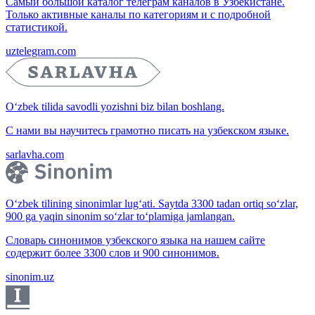
Самый большой каталог телеграм каналов в Узбекистане.
Только активные каналы по категориям и с подробной
статистикой.
uztelegram.com
O‘zbek tilida savodli yozishni biz bilan boshlang.
С нами вы научитесь грамотно писать на узбекском языке.
sarlavha.com
O‘zbek tilining sinonimlar lug‘ati. Saytda 3300 tadan ortiq so‘zlar,
900 ga yaqin sinonim so‘zlar to‘plamiga jamlangan.
Словарь синонимов узбекского языка на нашем сайте
содержит более 3300 слов и 900 синонимов.
sinonim.uz