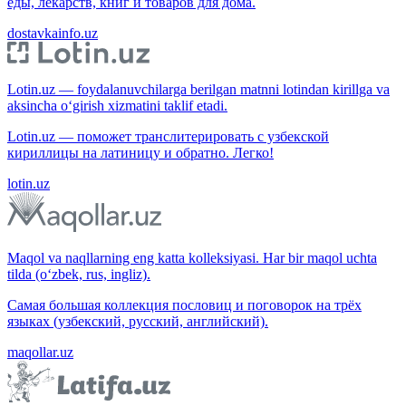
еды, лекарств, книг и товаров для дома.
dostavkainfo.uz
Lotin.uz — foydalanuvchilarga berilgan matnni lotindan kirillga va
aksincha o‘girish xizmatini taklif etadi.
Lotin.uz — поможет транслитерировать с узбекской
кириллицы на латиницу и обратно. Легко!
lotin.uz
Maqol va naqllarning eng katta kolleksiyasi. Har bir maqol uchta
tilda (o‘zbek, rus, ingliz).
Самая большая коллекция пословиц и поговорок на трёх
языках (узбекский, русский, английский).
maqollar.uz