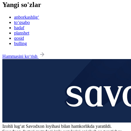
Yangi so'zlar
anborkashlig‘
to‘qsabo
hadaf
planshet
qosid
bulling
Hammasini ko‘rish
Izohli lugʻat
Savodxon
loyihasi bilan hamkorlikda yaratildi.