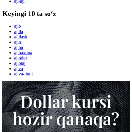
aji-aji
Keyingi 10 ta so‘z
ajib
ajilla
ajillash
ajin
ajina
ajinaxona
ajindor
ajiotaj
ajiva
ajiva-jinni