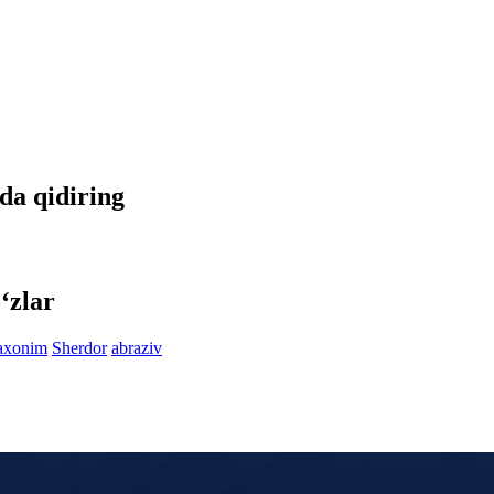
tda qidiring
‘zlar
axonim
Sherdor
abraziv