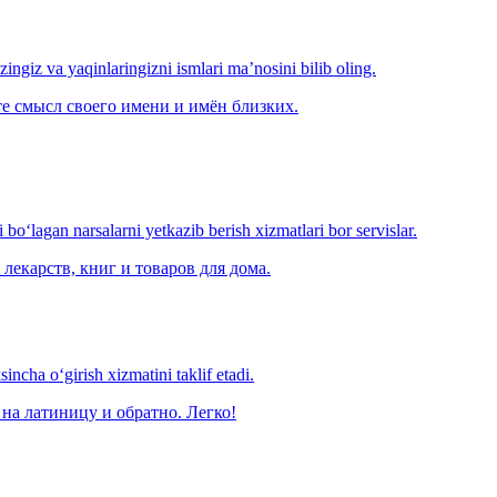
‘zingiz va yaqinlaringizni ismlari ma’nosini bilib oling.
е смысл своего имени и имён близких.
o‘lagan narsalarni yetkazib berish xizmatlari bor servislar.
лекарств, книг и товаров для дома.
ncha o‘girish xizmatini taklif etadi.
на латиницу и обратно. Легко!