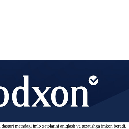
 dasturi matndagi imlo xatolarini aniqlash va tuzatishga imkon beradi.