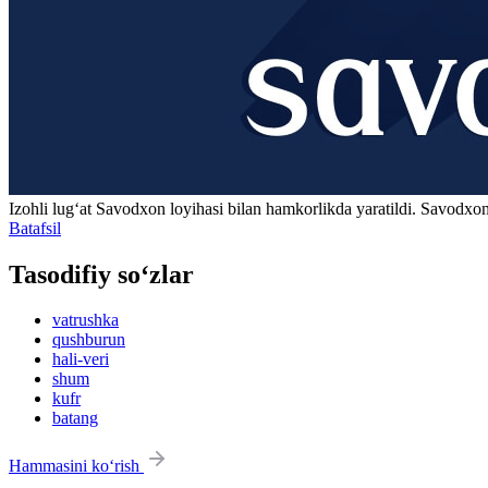
Izohli lugʻat
Savodxon
loyihasi bilan hamkorlikda yaratildi. Savodxon
Batafsil
Tasodifiy so‘zlar
vatrushka
qushburun
hali-veri
shum
kufr
batang
Hammasini ko‘rish