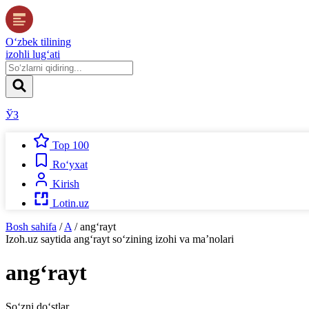
O‘zbek tilining
izohli lug‘ati
ЎЗ
Top 100
Ro‘yxat
Kirish
Lotin.uz
Bosh sahifa
/
A
/
ang‘rayt
Izoh.uz
saytida
ang‘rayt
so‘zining izohi va ma’nolari
ang‘rayt
So‘zni do‘stlar