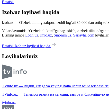
Batafsil
Izoh.uz loyihasi haqida
Izoh.uz — O‘zbek tilining xalqona izohli lug‘ati 35 000 dan ortiq so‘zl
Yillar davomida “O‘zbek tili kuni”ga bag‘ishlab, o‘zbek tilini o‘rganuvc
Bizning jamoa
Lotin.uz
,
Imlo.uz
,
Sinonim.uz
,
Sarlavha.com
loyihalar
Batafsil Izoh.uz loyihasi haqida
Loyihalarimiz
TVinfo.uz — Bugun, ertaga va keyingi hafta uchun to‘liq teledasturlar
TVinfo.uz — Телепрограмма на сегодня, завтра и ближайшую н
tvinfo.uz