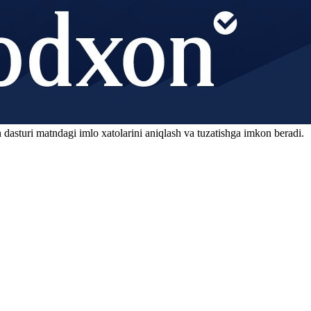
 dasturi matndagi imlo xatolarini aniqlash va tuzatishga imkon beradi.