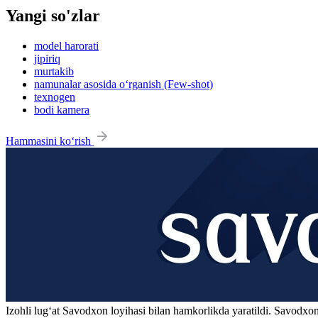
Yangi so'zlar
model harorati
jipiriq
murtakib
namunalar asosida o‘rganish (Few-shot)
texnogen
bodi kamera
Hammasini ko‘rish
Izohli lugʻat
Savodxon
loyihasi bilan hamkorlikda yaratildi. Savodxon