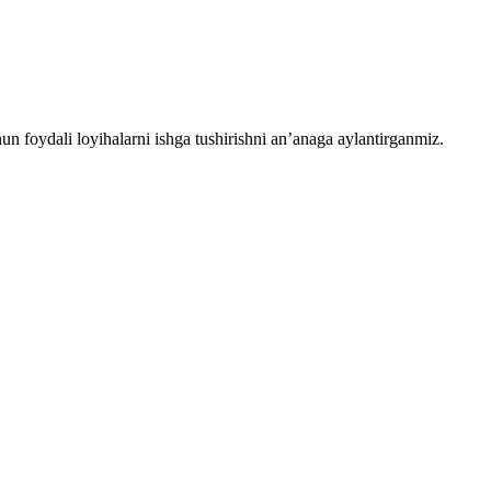
chun foydali loyihalarni ishga tushirishni an’anaga aylantirganmiz.