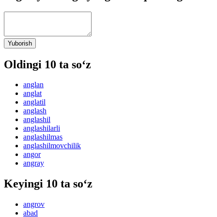
Yuborish
Oldingi 10 ta so‘z
anglan
anglat
anglatil
anglash
anglashil
anglashilarli
anglashilmas
anglashilmovchilik
angor
angray
Keyingi 10 ta so‘z
angrov
abad