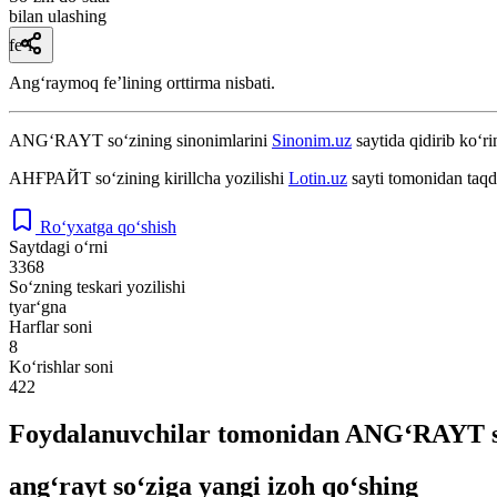
bilan ulashing
fe’l
Angʻraymoq feʼlining orttirma nisbati.
ANG‘RAYT
so‘zining sinonimlarini
Sinonim.uz
saytida qidirib ko‘ri
АНҒРАЙТ
so‘zining kirillcha yozilishi
Lotin.uz
sayti tomonidan taqd
Ro‘yxatga qo‘shish
Saytdagi o‘rni
3368
So‘zning teskari yozilishi
tyar‘gna
Harflar soni
8
Ko‘rishlar soni
422
Foydalanuvchilar tomonidan ANG‘RAYT so
ang‘rayt so‘ziga yangi izoh qo‘shing