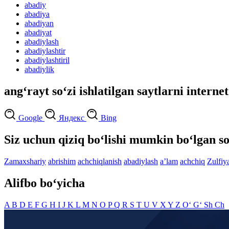
abadiy
abadiya
abadiyan
abadiyat
abadiylash
abadiylashtir
abadiylashtiril
abadiylik
ang‘rayt so‘zi ishlatilgan saytlarni interne
Google
Яндекс
Bing
Siz uchun qiziq bo‘lishi mumkin bo‘lgan so
Zamaxshariy
abrishim
achchiqlanish
abadiylash
aʼlam
achchiq
Zulfiy
Alifbo bo‘yicha
A
B
D
E
F
G
H
I
J
K
L
M
N
O
P
Q
R
S
T
U
V
X
Y
Z
O‘
G‘
Sh
Ch