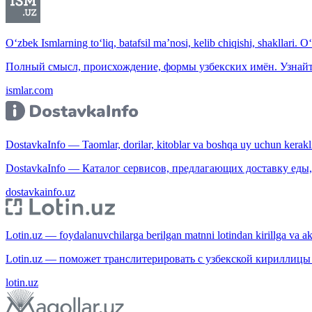
O‘zbek Ismlarning to‘liq, batafsil ma’nosi, kelib chiqishi, shakllari. O
Полный смысл, происхождение, формы узбекских имён. Узнайт
ismlar.com
DostavkaInfo — Taomlar, dorilar, kitoblar va boshqa uy uchun kerakli b
DostavkaInfo — Каталог сервисов, предлагающих доставку еды, 
dostavkainfo.uz
Lotin.uz — foydalanuvchilarga berilgan matnni lotindan kirillga va aksi
Lotin.uz — поможет транслитерировать с узбекской кириллицы 
lotin.uz