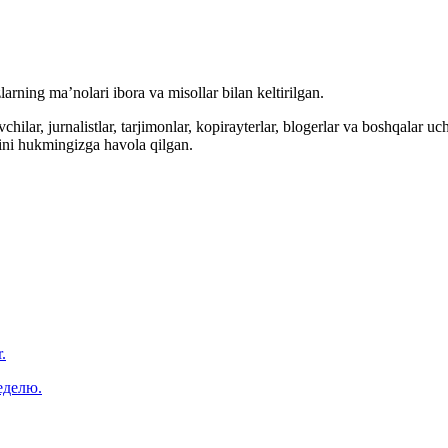
arning ma’nolari ibora va misollar bilan keltirilgan.
hilar, jurnalistlar, tarjimonlar, kopirayterlar, blogerlar va boshqalar u
ini hukmingizga havola qilgan.
.
еделю.