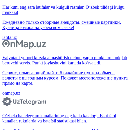
Har kuni eng sara latifalar va kulguli rasmlar. O‘zbek tilidagi kulgu
markazi!
Ежедневно только отборные анекдоты, смешные картинки.
Кузница юмора на узбекском языке!
latifa.uz
Valyutani yuqori kursda almashtirish uchun yaqin punktlarni aniqlab
beruvchi servis. Punkt joylashuvini kartada ko‘rsatadi.
Сервис, помогающий найти ближайшие пункты обмена
валюты с выгодным курсом. Покажет местоположение пункта
прямо на карте.
onmap.uz
O‘zbekcha telegram kanallarining eng katta katalogi. Faqt faol
kanallar, ruknlarda va batafsil statistikasi bilan.