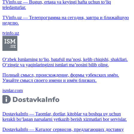
TVinfo.uz — Bugun, ertaga va keyingi hafta uchun to‘liq
teledasturlar.
TVinfo.uz — Телепрограмма на сегодня, завтра и ближайшую
неделю.
tvinfo.uz
O‘zbek Ismlarning to‘liq, batafsil ma’nosi, kelib chiqishi, shakllari.
O‘zingiz va yaqinlaringizni ismlari ma’nosini bilib oling.
Полный смысл, происхождение, формы узбекских имён.
Узнайте смысл своего имени и имён близких.
ismlar.com
DostavkaInfo — Taomlar, dorilar, kitoblar va boshqa uy uchun
kerakli bo‘lagan narsalarni yetkazib berish xizmatlari bor servislar.
DostavkaInfo — Каталог сервисов, предлагающих доставку