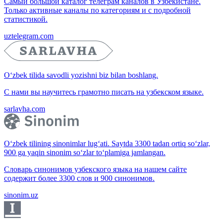
Самый большой каталог телеграм каналов в Узбекистане.
Только активные каналы по категориям и с подробной
статистикой.
uztelegram.com
O‘zbek tilida savodli yozishni biz bilan boshlang.
С нами вы научитесь грамотно писать на узбекском языке.
sarlavha.com
O‘zbek tilining sinonimlar lug‘ati. Saytda 3300 tadan ortiq so‘zlar,
900 ga yaqin sinonim so‘zlar to‘plamiga jamlangan.
Словарь синонимов узбекского языка на нашем сайте
содержит более 3300 слов и 900 синонимов.
sinonim.uz