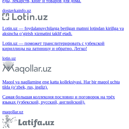
еды, лекарств, книг и товаров для дома.
dostavkainfo.uz
Lotin.uz — foydalanuvchilarga berilgan matnni lotindan kirillga va
aksincha o‘girish xizmatini taklif etadi.
Lotin.uz — поможет транслитерировать с узбекской
кириллицы на латиницу и обратно. Легко!
lotin.uz
Maqol va naqllarning eng katta kolleksiyasi. Har bir maqol uchta
tilda (o‘zbek, rus, ingliz).
Самая большая коллекция пословиц и поговорок на трёх
языках (узбекский, русский, английский).
maqollar.uz