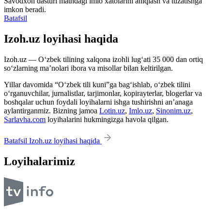
Savodxon dasturi matndagi imlo xatolarini aniqlash va tuzatishga
imkon beradi.
Batafsil
Izoh.uz loyihasi haqida
Izoh.uz — O‘zbek tilining xalqona izohli lug‘ati 35 000 dan ortiq
so‘zlarning ma’nolari ibora va misollar bilan keltirilgan.
Yillar davomida “O‘zbek tili kuni”ga bag‘ishlab, o‘zbek tilini
o‘rganuvchilar, jurnalistlar, tarjimonlar, kopirayterlar, blogerlar va
boshqalar uchun foydali loyihalarni ishga tushirishni an’anaga
aylantirganmiz. Bizning jamoa
Lotin.uz
,
Imlo.uz
,
Sinonim.uz
,
Sarlavha.com
loyihalarini hukmingizga havola qilgan.
Batafsil Izoh.uz loyihasi haqida
Loyihalarimiz