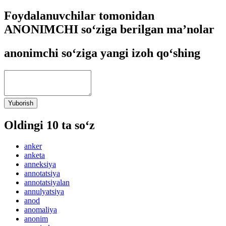
Foydalanuvchilar tomonidan
ANONIMCHI so‘ziga berilgan ma’nolar
anonimchi so‘ziga yangi izoh qo‘shing
Yuborish
Oldingi 10 ta so‘z
anker
anketa
anneksiya
annotatsiya
annotatsiyalan
annulyatsiya
anod
anomaliya
anonim