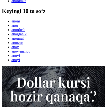
anonimka
Keyingi 10 ta so‘z
anons
anor
anordosh
anorganik
anormal
anorzor
anov
anov-manov
anovi
anoyi