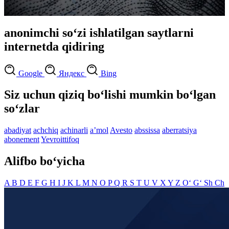
anonimchi so‘zi ishlatilgan saytlarni
internetda qidiring
Google
Яндекс
Bing
Siz uchun qiziq bo‘lishi mumkin bo‘lgan
so‘zlar
abadiyat
achchiq
achinarli
aʼmol
Avesto
abssissa
aberratsiya
abonement
Yevroittifoq
Alifbo bo‘yicha
A
B
D
E
F
G
H
I
J
K
L
M
N
O
P
Q
R
S
T
U
V
X
Y
Z
O‘
G‘
Sh
Ch