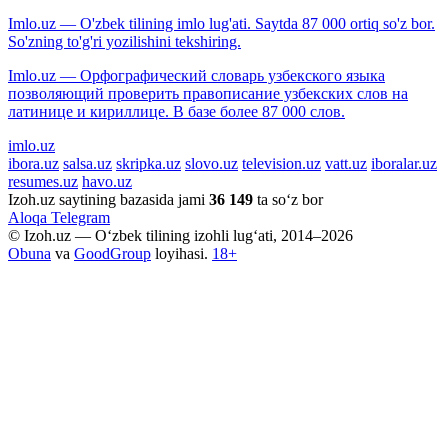
Imlo.uz — O'zbek tilining imlo lug'ati. Saytda 87 000 ortiq so'z bor.
So'zning to'g'ri yozilishini tekshiring.
Imlo.uz — Орфографический словарь узбекского языка
позволяющий проверить правописание узбекских слов на
латинице и кириллице. В базе более 87 000 слов.
imlo.uz
ibora.uz
salsa.uz
skripka.uz
slovo.uz
television.uz
vatt.uz
iboralar.uz
resumes.uz
havo.uz
Izoh.uz saytining bazasida jami
36 149
ta so‘z bor
Aloqa
Telegram
© Izoh.uz — O‘zbek tilining izohli lug‘ati, 2014–2026
Obuna
va
GoodGroup
loyihasi.
18+