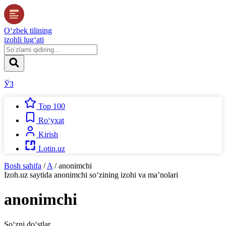
O‘zbek tilining
izohli lug‘ati
ЎЗ
Top 100
Ro‘yxat
Kirish
Lotin.uz
Bosh sahifa
/
A
/
anonimchi
Izoh.uz
saytida
anonimchi
so‘zining izohi va ma’nolari
anonimchi
So‘zni do‘stlar