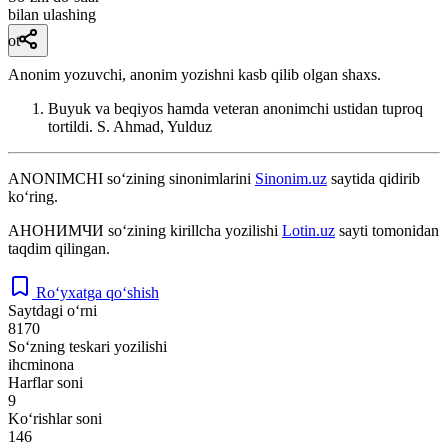
bilan ulashing
ot
Anonim yozuvchi, anonim yozishni kasb qilib olgan shaxs.
Buyuk va beqiyos hamda veteran anonimchi ustidan tuproq
tortildi.
S. Ahmad, Yulduz
ANONIMCHI
so‘zining sinonimlarini
Sinonim.uz
saytida qidirib
ko‘ring.
АНОНИМЧИ
so‘zining kirillcha yozilishi
Lotin.uz
sayti tomonidan
taqdim qilingan.
Ro‘yxatga qo‘shish
Saytdagi o‘rni
8170
So‘zning teskari yozilishi
ihcminona
Harflar soni
9
Ko‘rishlar soni
146