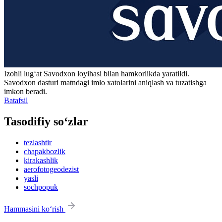
Izohli lugʻat
Savodxon
loyihasi bilan hamkorlikda yaratildi.
Savodxon dasturi matndagi imlo xatolarini aniqlash va tuzatishga
imkon beradi.
Batafsil
Tasodifiy so‘zlar
tezlashtir
chapakbozlik
kirakashlik
aerofotogeodezist
yasli
sochpopuk
Hammasini ko‘rish