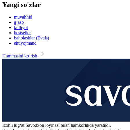
Yangi so'zlar
muvahhid
g‘asb
kulliyot
bestseller
baholashlar (Evals)
ehtiyojmand
Hammasini ko‘rish
Izohli lugʻat
Savodxon
loyihasi bilan hamkorlikda yaratildi.