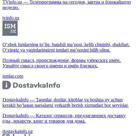
TVinfo.uz — Телепрограмма на сегодня, завтра и ближайшую
неделю.
tvinfo.uz
O‘zbek Ismlarning to‘liq, batafsil ma’nosi, kelib chiqishi, shakllari.
O‘zingiz va yaqinlaringizni ismlari ma’nosini bilib oling.
Полный смысл, происхождение, формы узбекских имён.
Узнайте смысл своего имени и имён близких.
ismlar.com
DostavkaInfo — Taomlar, dorilar, kitoblar va boshqa uy uchun
kerakli bo‘lagan narsalarni yetkazib berish xizmatlari bor servislar.
DostavkaInfo — Каталог сервисов, предлагающих доставку
еды, лекарств, книг и товаров для дома.
dostavkainfo.uz