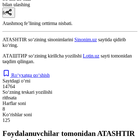
bilan ulashing
fe’l
Atashmoq feʼlining orttirma nisbati.
ATASHTIR
so‘zining sinonimlarini
Sinonim.uz
saytida qidirib
ko‘ring.
АТАШТИР
so‘zining kirillcha yozilishi
Lotin.uz
sayti tomonidan
taqdim qilingan.
Ro‘yxatga qo‘shish
Saytdagi o‘rni
14764
So‘zning teskari yozilishi
rithsata
Harflar soni
8
Ko‘rishlar soni
125
Foydalanuvchilar tomonidan ATASHTIR