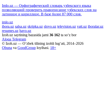
Imlo.uz — Орфографический словарь узбекского языка
позволяющий проверить правописание узбекских слов на
латинице и кириллице. В базе более 87 000 слов.
imlo.uz
ibora.uz
salsa.uz
skripka.uz
slovo.uz
television.uz
vatt.uz
iboralar.uz
resumes.uz
havo.uz
Izoh.uz saytining bazasida jami
36 162
ta so‘z bor
Aloqa
Telegram
© Izoh.uz — O‘zbek tilining izohli lug‘ati, 2014–2026
Obuna
va
GoodGroup
loyihasi.
18+