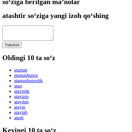
so‘ziga berilgan ma’nolar
atashtir so‘ziga yangi izoh qo‘shing
Yuborish
Oldingi 10 ta so‘z
ataman
atamashunos
atamashunoslik
atan
atavistik
atavizm
ataydan
atayin
ataylab
atash
Keyingi 10 ta so‘z