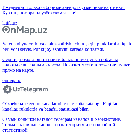
Ежедневно только отборные анекдоты, смешные картинки.
Кузница юмора на узбекском языке!
latifa.uz
Valyutani yuqori kursda almashtirish uchun yaqin punktlarni aniqlab
beruvchi servis. Punkt joylashuvini kartada ko‘rsatadi.
Сервис, помогающий найти ближайшие пункты обмена
валюты с выгодным курсом. Покажет местоположение пункта
прямо на карте.
onmap.uz
O‘zbekcha telegram kanallarining eng katta katalogi. Faqt faol
kanallar, ruknlarda va batafsil statistikasi bilan.
Самый большой каталог телеграм каналов в Узбекистане.
Только активные каналы по категориям и с подробной
статистикой.