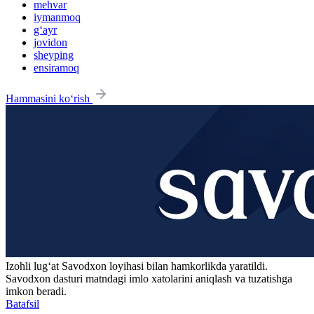
mehvar
iymanmoq
g‘ayr
jovidon
sheyping
ensiramoq
Hammasini ko‘rish
Izohli lugʻat
Savodxon
loyihasi bilan hamkorlikda yaratildi.
Savodxon dasturi matndagi imlo xatolarini aniqlash va tuzatishga
imkon beradi.
Batafsil