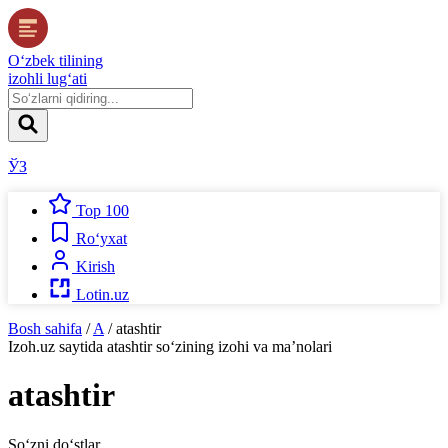
O‘zbek tilining
izohli lug‘ati
ЎЗ
Top 100
Ro‘yxat
Kirish
Lotin.uz
Bosh sahifa
/
A
/
atashtir
Izoh.uz
saytida
atashtir
so‘zining izohi va ma’nolari
atashtir
So‘zni do‘stlar