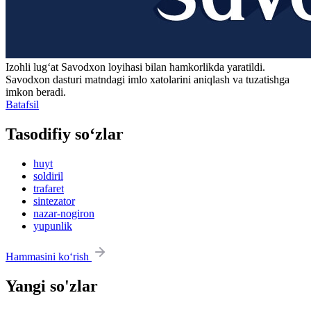
Izohli lugʻat
Savodxon
loyihasi bilan hamkorlikda yaratildi.
Savodxon dasturi matndagi imlo xatolarini aniqlash va tuzatishga
imkon beradi.
Batafsil
Tasodifiy so‘zlar
huyt
soldiril
trafaret
sintezator
nazar-nogiron
yupunlik
Hammasini ko‘rish
Yangi so'zlar