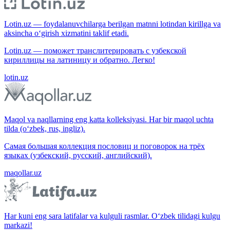
Lotin.uz — foydalanuvchilarga berilgan matnni lotindan kirillga va
aksincha o‘girish xizmatini taklif etadi.
Lotin.uz — поможет транслитерировать с узбекской
кириллицы на латиницу и обратно. Легко!
lotin.uz
Maqol va naqllarning eng katta kolleksiyasi. Har bir maqol uchta
tilda (o‘zbek, rus, ingliz).
Самая большая коллекция пословиц и поговорок на трёх
языках (узбекский, русский, английский).
maqollar.uz
Har kuni eng sara latifalar va kulguli rasmlar. O‘zbek tilidagi kulgu
markazi!