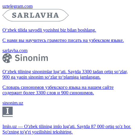
uztelegram.com
O‘zbek tilida savodli yozishni biz bilan boshlang.
С нами вы научитесь грамотно писать на узбекском языке.
sarlavha.com
O‘zbek tilining sinonimlar lug‘ati. Saytda 3300 tadan ortiq so‘zlar,
900 ga yaqin sinonim so‘zlar to‘plamiga jamlangan.
Словарь синонимов узбекского языка на нашем сайте
содержит более 3300 слов и 900 синонимов.
sinonim.uz
Imlo.uz — O'zbek tilining imlo lug'ati. Saytda 87 000 ortiq so'z bor.
So'zning to'g'ri yozilishini tekshiring.