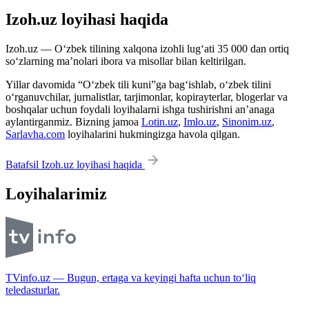
Izoh.uz loyihasi haqida
Izoh.uz — O‘zbek tilining xalqona izohli lug‘ati 35 000 dan ortiq
so‘zlarning ma’nolari ibora va misollar bilan keltirilgan.
Yillar davomida “O‘zbek tili kuni”ga bag‘ishlab, o‘zbek tilini
o‘rganuvchilar, jurnalistlar, tarjimonlar, kopirayterlar, blogerlar va
boshqalar uchun foydali loyihalarni ishga tushirishni an’anaga
aylantirganmiz. Bizning jamoa
Lotin.uz
,
Imlo.uz
,
Sinonim.uz
,
Sarlavha.com
loyihalarini hukmingizga havola qilgan.
Batafsil Izoh.uz loyihasi haqida
Loyihalarimiz
TVinfo.uz — Bugun, ertaga va keyingi hafta uchun to‘liq
teledasturlar.