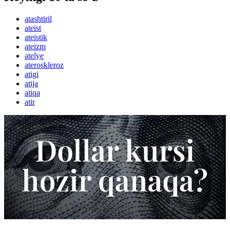
atashtiril
ateist
ateistik
ateizm
atelye
ateroskleroz
atigi
atija
atiqa
atir