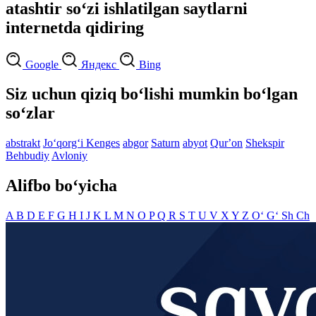
atashtir so‘zi ishlatilgan saytlarni
internetda qidiring
Google
Яндекс
Bing
Siz uchun qiziq bo‘lishi mumkin bo‘lgan
so‘zlar
abstrakt
Jo‘qorg‘i Kenges
abgor
Saturn
abyot
Qurʼon
Shekspir
Behbudiy
Avloniy
Alifbo bo‘yicha
A
B
D
E
F
G
H
I
J
K
L
M
N
O
P
Q
R
S
T
U
V
X
Y
Z
O‘
G‘
Sh
Ch