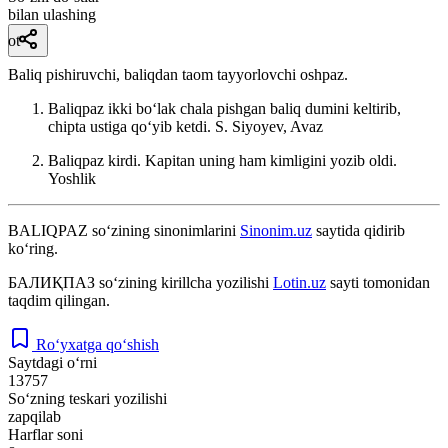
bilan ulashing
ot
Baliq pishiruvchi, baliqdan taom tayyorlovchi oshpaz.
Baliqpaz ikki boʻlak chala pishgan baliq dumini keltirib,
chipta ustiga qoʻyib ketdi.
S. Siyoyev, Avaz
Baliqpaz kirdi. Kapitan uning ham kimligini yozib oldi.
Yoshlik
BALIQPAZ
so‘zining sinonimlarini
Sinonim.uz
saytida qidirib
ko‘ring.
БАЛИҚПАЗ
so‘zining kirillcha yozilishi
Lotin.uz
sayti tomonidan
taqdim qilingan.
Ro‘yxatga qo‘shish
Saytdagi o‘rni
13757
So‘zning teskari yozilishi
zapqilab
Harflar soni