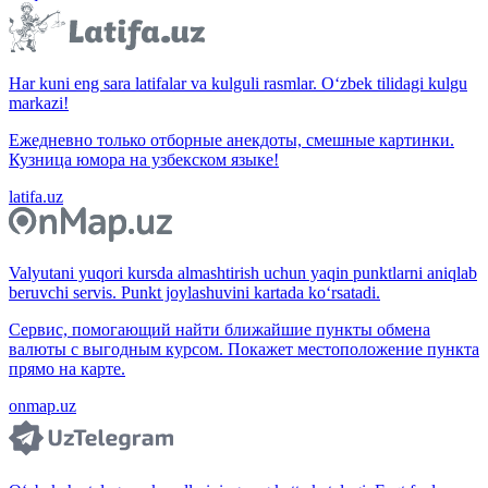
Har kuni eng sara latifalar va kulguli rasmlar. O‘zbek tilidagi kulgu
markazi!
Ежедневно только отборные анекдоты, смешные картинки.
Кузница юмора на узбекском языке!
latifa.uz
Valyutani yuqori kursda almashtirish uchun yaqin punktlarni aniqlab
beruvchi servis. Punkt joylashuvini kartada ko‘rsatadi.
Сервис, помогающий найти ближайшие пункты обмена
валюты с выгодным курсом. Покажет местоположение пункта
прямо на карте.
onmap.uz