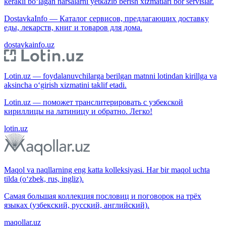
kerakli bo‘lagan narsalarni yetkazib berish xizmatlari bor servislar.
DostavkaInfo — Каталог сервисов, предлагающих доставку
еды, лекарств, книг и товаров для дома.
dostavkainfo.uz
Lotin.uz — foydalanuvchilarga berilgan matnni lotindan kirillga va
aksincha o‘girish xizmatini taklif etadi.
Lotin.uz — поможет транслитерировать с узбекской
кириллицы на латиницу и обратно. Легко!
lotin.uz
Maqol va naqllarning eng katta kolleksiyasi. Har bir maqol uchta
tilda (o‘zbek, rus, ingliz).
Самая большая коллекция пословиц и поговорок на трёх
языках (узбекский, русский, английский).
maqollar.uz