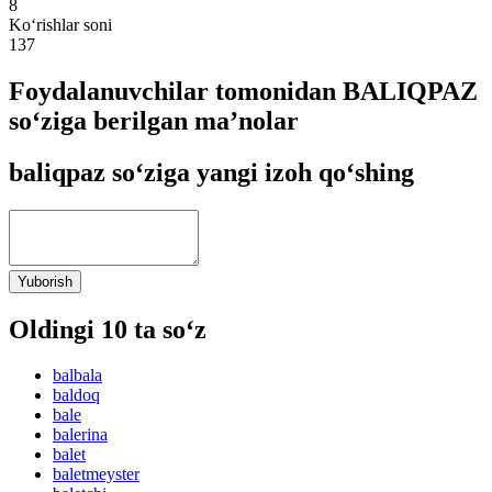
8
Ko‘rishlar soni
137
Foydalanuvchilar tomonidan BALIQPAZ
so‘ziga berilgan ma’nolar
baliqpaz so‘ziga yangi izoh qo‘shing
Yuborish
Oldingi 10 ta so‘z
balbala
baldoq
bale
balerina
balet
baletmeyster