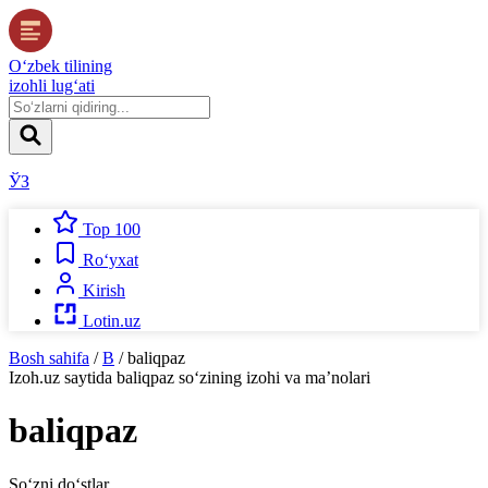
O‘zbek tilining
izohli lug‘ati
ЎЗ
Top 100
Ro‘yxat
Kirish
Lotin.uz
Bosh sahifa
/
B
/
baliqpaz
Izoh.uz
saytida
baliqpaz
so‘zining izohi va ma’nolari
baliqpaz
So‘zni do‘stlar