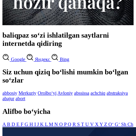
baliqpaz so‘zi ishlatilgan saytlarni
internetda qidiring
Google
Яндекс
Bing
Siz uchun qiziq bo‘lishi mumkin bo‘lgan
so‘zlar
abbosiy
Merkuriy
Orolbo‘yi
Avloniy
abssissa
achchiq
abstraksiya
abajur
abort
Alifbo bo‘yicha
A
B
D
E
F
G
H
I
J
K
L
M
N
O
P
Q
R
S
T
U
V
X
Y
Z
O‘
G‘
Sh
Ch