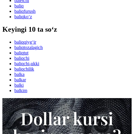
baletchi
baliq
baliqfurush
baliqko‘z
Keyingi 10 ta so‘z
baliqqiyg‘ir
baliqtozalagich
baliqtut
baliqchi
baliqchi-ukki
baliqchilik
balka
balkar
balki
balkim