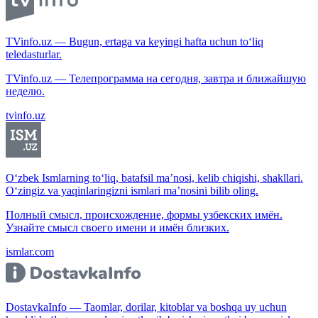
TVinfo.uz — Bugun, ertaga va keyingi hafta uchun to‘liq
teledasturlar.
TVinfo.uz — Телепрограмма на сегодня, завтра и ближайшую
неделю.
tvinfo.uz
O‘zbek Ismlarning to‘liq, batafsil ma’nosi, kelib chiqishi, shakllari.
O‘zingiz va yaqinlaringizni ismlari ma’nosini bilib oling.
Полный смысл, происхождение, формы узбекских имён.
Узнайте смысл своего имени и имён близких.
ismlar.com
DostavkaInfo — Taomlar, dorilar, kitoblar va boshqa uy uchun