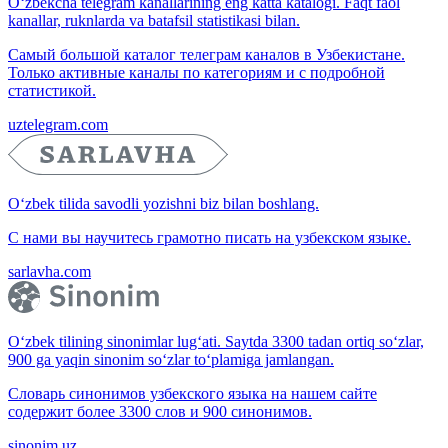
O‘zbekcha telegram kanallarining eng katta katalogi. Faqt faol
kanallar, ruknlarda va batafsil statistikasi bilan.
Самый большой каталог телеграм каналов в Узбекистане.
Только активные каналы по категориям и с подробной
статистикой.
uztelegram.com
O‘zbek tilida savodli yozishni biz bilan boshlang.
С нами вы научитесь грамотно писать на узбекском языке.
sarlavha.com
O‘zbek tilining sinonimlar lug‘ati. Saytda 3300 tadan ortiq so‘zlar,
900 ga yaqin sinonim so‘zlar to‘plamiga jamlangan.
Словарь синонимов узбекского языка на нашем сайте
содержит более 3300 слов и 900 синонимов.
sinonim.uz