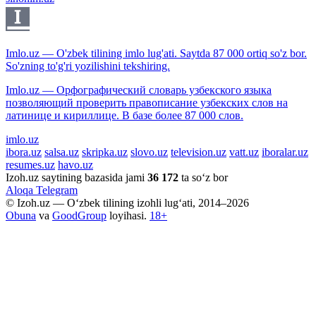
Imlo.uz — O'zbek tilining imlo lug'ati. Saytda 87 000 ortiq so'z bor.
So'zning to'g'ri yozilishini tekshiring.
Imlo.uz — Орфографический словарь узбекского языка
позволяющий проверить правописание узбекских слов на
латинице и кириллице. В базе более 87 000 слов.
imlo.uz
ibora.uz
salsa.uz
skripka.uz
slovo.uz
television.uz
vatt.uz
iboralar.uz
resumes.uz
havo.uz
Izoh.uz saytining bazasida jami
36 172
ta so‘z bor
Aloqa
Telegram
© Izoh.uz — O‘zbek tilining izohli lug‘ati, 2014–2026
Obuna
va
GoodGroup
loyihasi.
18+