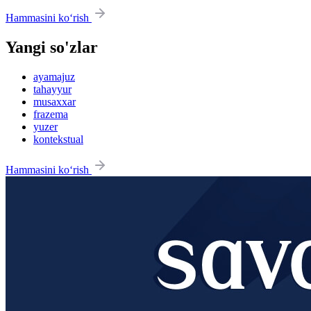
Hammasini ko‘rish
Yangi so'zlar
ayamajuz
tahayyur
musaxxar
frazema
yuzer
kontekstual
Hammasini ko‘rish