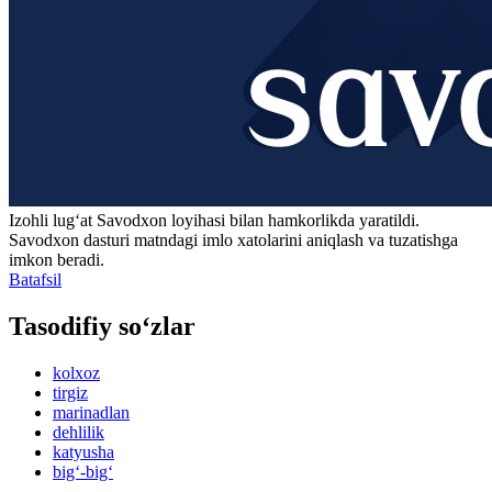
Izohli lugʻat
Savodxon
loyihasi bilan hamkorlikda yaratildi.
Savodxon dasturi matndagi imlo xatolarini aniqlash va tuzatishga
imkon beradi.
Batafsil
Tasodifiy so‘zlar
kolxoz
tirgiz
marinadlan
dehlilik
katyusha
big‘-big‘