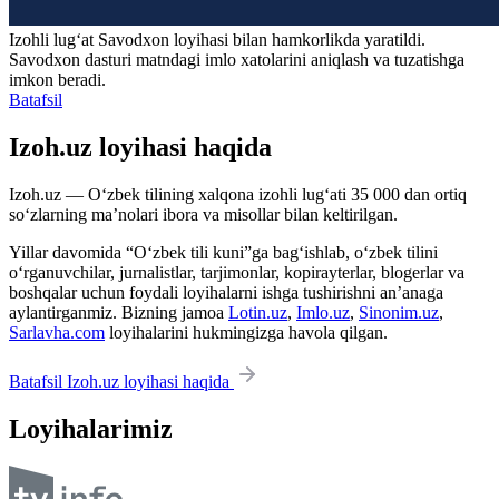
Izohli lugʻat
Savodxon
loyihasi bilan hamkorlikda yaratildi.
Savodxon dasturi matndagi imlo xatolarini aniqlash va tuzatishga
imkon beradi.
Batafsil
Izoh.uz loyihasi haqida
Izoh.uz — O‘zbek tilining xalqona izohli lug‘ati 35 000 dan ortiq
so‘zlarning ma’nolari ibora va misollar bilan keltirilgan.
Yillar davomida “O‘zbek tili kuni”ga bag‘ishlab, o‘zbek tilini
o‘rganuvchilar, jurnalistlar, tarjimonlar, kopirayterlar, blogerlar va
boshqalar uchun foydali loyihalarni ishga tushirishni an’anaga
aylantirganmiz. Bizning jamoa
Lotin.uz
,
Imlo.uz
,
Sinonim.uz
,
Sarlavha.com
loyihalarini hukmingizga havola qilgan.
Batafsil Izoh.uz loyihasi haqida
Loyihalarimiz