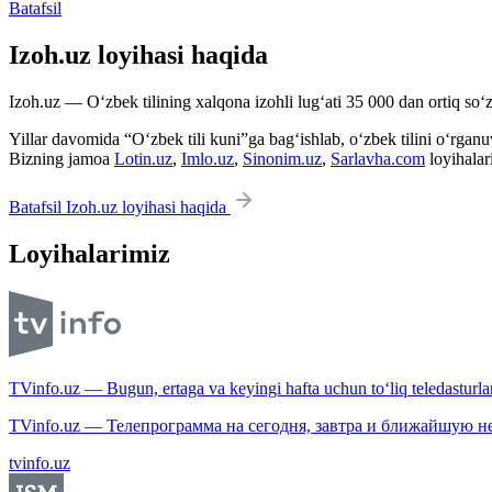
Batafsil
Izoh.uz loyihasi haqida
Izoh.uz — O‘zbek tilining xalqona izohli lug‘ati 35 000 dan ortiq so‘zl
Yillar davomida “O‘zbek tili kuni”ga bag‘ishlab, o‘zbek tilini o‘rganuvc
Bizning jamoa
Lotin.uz
,
Imlo.uz
,
Sinonim.uz
,
Sarlavha.com
loyihalar
Batafsil Izoh.uz loyihasi haqida
Loyihalarimiz
TVinfo.uz — Bugun, ertaga va keyingi hafta uchun to‘liq teledasturlar
TVinfo.uz — Телепрограмма на сегодня, завтра и ближайшую н
tvinfo.uz