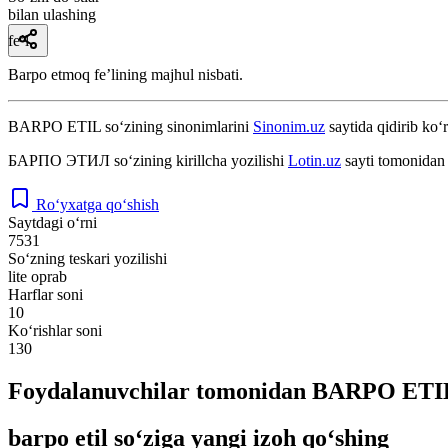
bilan ulashing
fe’l
Barpo etmoq feʼlining majhul nisbati.
BARPO ETIL
so‘zining sinonimlarini
Sinonim.uz
saytida qidirib ko‘r
БАРПО ЭТИЛ
so‘zining kirillcha yozilishi
Lotin.uz
sayti tomonidan 
Ro‘yxatga qo‘shish
Saytdagi o‘rni
7531
So‘zning teskari yozilishi
lite oprab
Harflar soni
10
Ko‘rishlar soni
130
Foydalanuvchilar tomonidan BARPO ETIL 
barpo etil so‘ziga yangi izoh qo‘shing