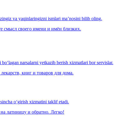
‘zingiz va yaqinlaringizni ismlari ma’nosini bilib oling.
е смысл своего имени и имён близких.
o‘lagan narsalarni yetkazib berish xizmatlari bor servislar.
лекарств, книг и товаров для дома.
ncha o‘girish xizmatini taklif etadi.
на латиницу и обратно. Легко!