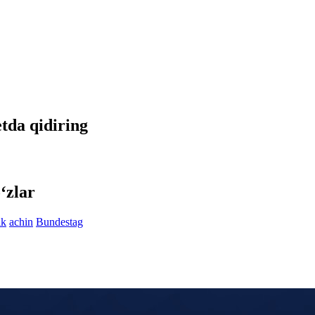
etda qidiring
‘zlar
ik
achin
Bundestag