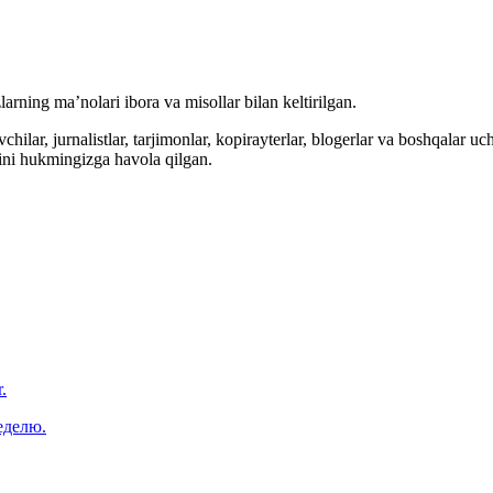
arning ma’nolari ibora va misollar bilan keltirilgan.
hilar, jurnalistlar, tarjimonlar, kopirayterlar, blogerlar va boshqalar u
ini hukmingizga havola qilgan.
.
еделю.