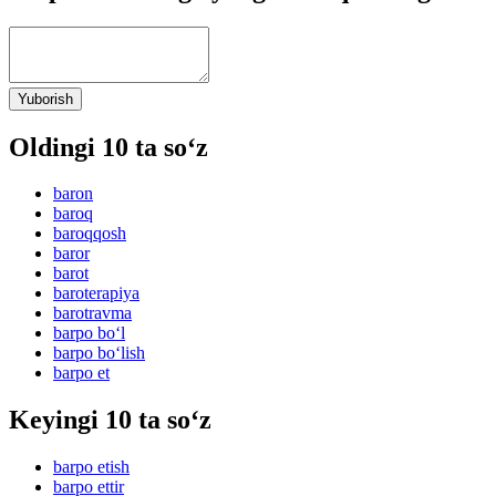
Yuborish
Oldingi 10 ta so‘z
baron
baroq
baroqqosh
baror
barot
baroterapiya
barotravma
barpo bo‘l
barpo bo‘lish
barpo et
Keyingi 10 ta so‘z
barpo etish
barpo ettir