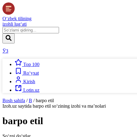
O‘zbek tilining
izohli lug‘ati
ЎЗ
Top 100
Ro‘yxat
Kirish
Lotin.uz
Bosh sahifa
/
B
/
barpo etil
Izoh.uz
saytida
barpo etil
so‘zining izohi va ma’nolari
barpo etil
So‘zni do‘stlar