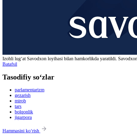
Izohli lugʻat
Savodxon
loyihasi bilan hamkorlikda yaratildi. Savodxon
Batafsil
Tasodifiy so‘zlar
parlamentarizm
gezarish
mirob
tars
bolqonlik
jigarpora
Hammasini ko‘rish