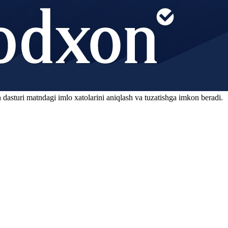
 dasturi matndagi imlo xatolarini aniqlash va tuzatishga imkon beradi.