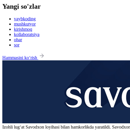
Yangi so'zlar
vaybkoding
mushkutyor
kirishmoq
kollaboratsiya
ohar
sor
Hammasini ko‘rish
Izohli lugʻat
Savodxon
loyihasi bilan hamkorlikda yaratildi. Savodxon