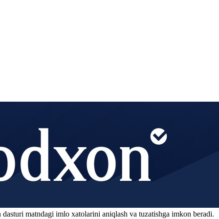
 dasturi matndagi imlo xatolarini aniqlash va tuzatishga imkon beradi.