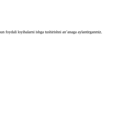
chun foydali loyihalarni ishga tushirishni an’anaga aylantirganmiz.