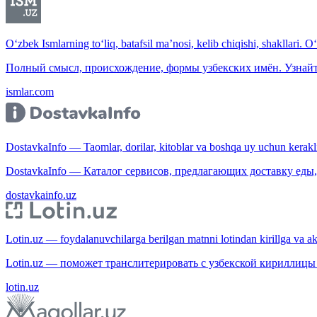
O‘zbek Ismlarning to‘liq, batafsil ma’nosi, kelib chiqishi, shakllari. O
Полный смысл, происхождение, формы узбекских имён. Узнайт
ismlar.com
DostavkaInfo — Taomlar, dorilar, kitoblar va boshqa uy uchun kerakli b
DostavkaInfo — Каталог сервисов, предлагающих доставку еды, 
dostavkainfo.uz
Lotin.uz — foydalanuvchilarga berilgan matnni lotindan kirillga va aksi
Lotin.uz — поможет транслитерировать с узбекской кириллицы 
lotin.uz