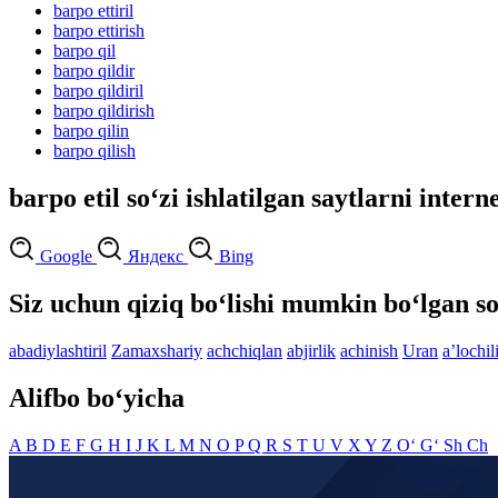
barpo ettiril
barpo ettirish
barpo qil
barpo qildir
barpo qildiril
barpo qildirish
barpo qilin
barpo qilish
barpo etil so‘zi ishlatilgan saytlarni intern
Google
Яндекс
Bing
Siz uchun qiziq bo‘lishi mumkin bo‘lgan so
abadiylashtiril
Zamaxshariy
achchiqlan
abjirlik
achinish
Uran
aʼlochil
Alifbo bo‘yicha
A
B
D
E
F
G
H
I
J
K
L
M
N
O
P
Q
R
S
T
U
V
X
Y
Z
O‘
G‘
Sh
Ch