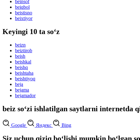
beinsof
beiqbol
beistisno
beixtiyor
Keyingi 10 ta so‘z
beizn
beiztirob
beish
beishkal
beishq
beishtaha
beishtiyoq
beja
bejama
bejamador
beiz so‘zi ishlatilgan saytlarni internetda q
Google
Яндекс
Bing
Siz uchun qiziq bo‘lishi mumkin bo‘lgan so