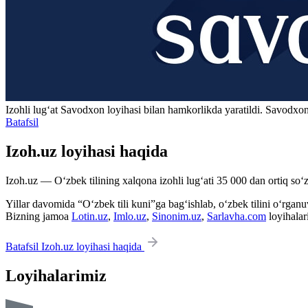
Izohli lugʻat
Savodxon
loyihasi bilan hamkorlikda yaratildi. Savodxon
Batafsil
Izoh.uz loyihasi haqida
Izoh.uz — O‘zbek tilining xalqona izohli lug‘ati 35 000 dan ortiq so‘zl
Yillar davomida “O‘zbek tili kuni”ga bag‘ishlab, o‘zbek tilini o‘rganuvc
Bizning jamoa
Lotin.uz
,
Imlo.uz
,
Sinonim.uz
,
Sarlavha.com
loyihalar
Batafsil Izoh.uz loyihasi haqida
Loyihalarimiz