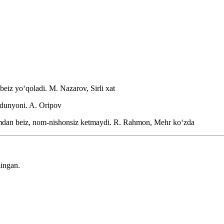
beiz yoʻqoladi.
M. Nazarov, Sirli xat
 dunyoni.
A. Oripov
amdan beiz, nom-nishonsiz ketmaydi.
R. Rahmon, Mehr koʻzda
lingan.