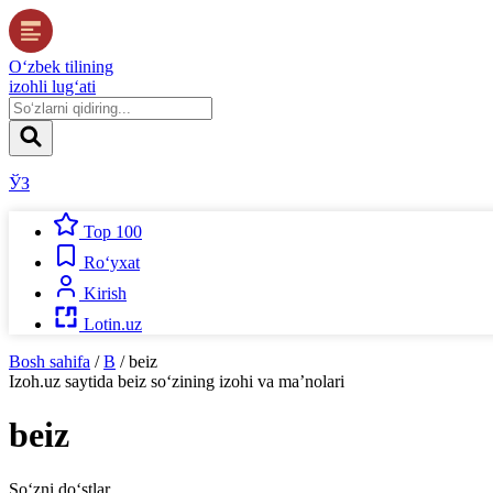
O‘zbek tilining
izohli lug‘ati
ЎЗ
Top 100
Ro‘yxat
Kirish
Lotin.uz
Bosh sahifa
/
B
/
beiz
Izoh.uz
saytida
beiz
so‘zining izohi va ma’nolari
beiz
So‘zni do‘stlar