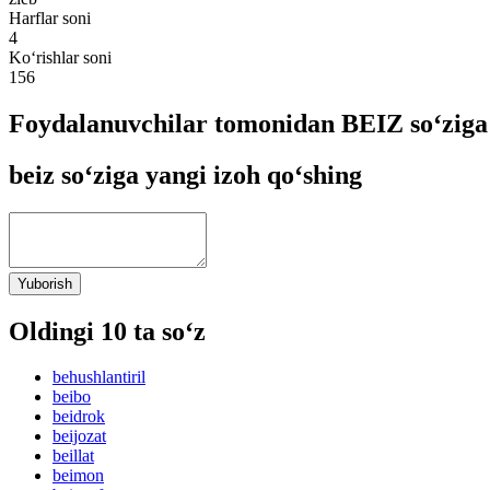
Harflar soni
4
Ko‘rishlar soni
156
Foydalanuvchilar tomonidan BEIZ so‘ziga
beiz so‘ziga yangi izoh qo‘shing
Yuborish
Oldingi 10 ta so‘z
behushlantiril
beibo
beidrok
beijozat
beillat
beimon