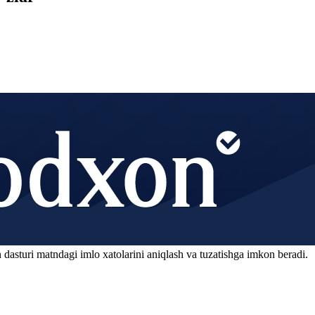
 dasturi matndagi imlo xatolarini aniqlash va tuzatishga imkon beradi.