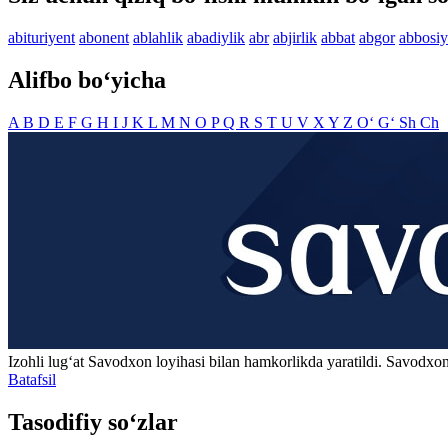
abituriyent
abonent
ablahlik
abadiylik
abr
abjirlik
abbat
abgor
abbosiy
Alifbo bo‘yicha
A
B
D
E
F
G
H
I
J
K
L
M
N
O
P
Q
R
S
T
U
V
X
Y
Z
O‘
G‘
Sh
Ch
Izohli lugʻat
Savodxon
loyihasi bilan hamkorlikda yaratildi. Savodxon
Batafsil
Tasodifiy so‘zlar