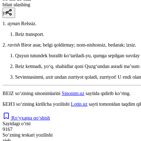
bilan ulashing
ys
1.
aynan
Relssiz.
Beiz transport.
2.
ravish
Biror asar, belgi qoldirmay; nom-nishonsiz, bedarak; izsiz.
Quyun tutundek buralib koʻtariladi-yu, qumga sepilgan suvday 
Beiz ketmadi, yoʻq, shahidlar qoni Quzgʻundan asradi maʼsum
Sevinmasinmi, axir undan zurriyot qoladi, zurriyot! U endi ol
BEIZ
so‘zining sinonimlarini
Sinonim.uz
saytida qidirib ko‘ring.
БЕИЗ
so‘zining kirillcha yozilishi
Lotin.uz
sayti tomonidan taqdim qi
Ro‘yxatga qo‘shish
Saytdagi o‘rni
9167
So‘zning teskari yozilishi
zieb