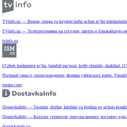
TVinfo.uz — Bugun, ertaga va keyingi hafta uchun to‘liq teledasturlar
TVinfo.uz — Телепрограмма на сегодня, завтра и ближайшую н
tvinfo.uz
O‘zbek Ismlarning to‘liq, batafsil ma’nosi, kelib chiqishi, shakllari. O
Полный смысл, происхождение, формы узбекских имён. Узнайт
ismlar.com
DostavkaInfo — Taomlar, dorilar, kitoblar va boshqa uy uchun kerakli b
DostavkaInfo — Каталог сервисов, предлагающих доставку еды, 
dostavkainfo.uz