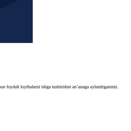
chun foydali loyihalarni ishga tushirishni an’anaga aylantirganmiz.