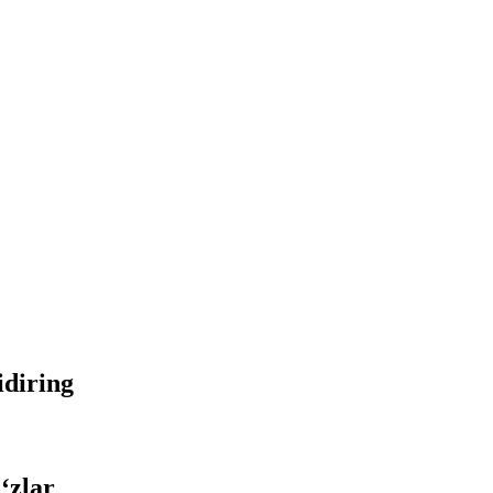
idiring
‘zlar