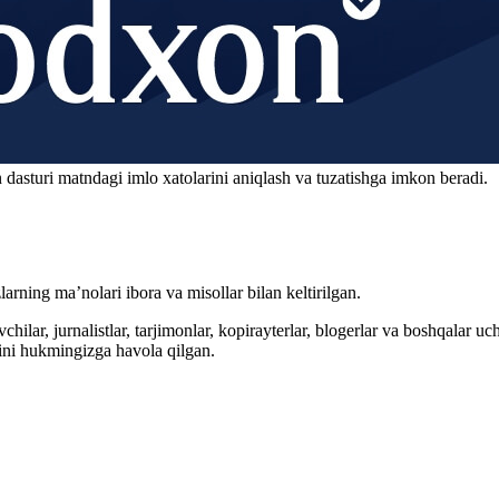
 dasturi matndagi imlo xatolarini aniqlash va tuzatishga imkon beradi.
arning ma’nolari ibora va misollar bilan keltirilgan.
hilar, jurnalistlar, tarjimonlar, kopirayterlar, blogerlar va boshqalar u
ini hukmingizga havola qilgan.