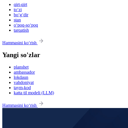
qirt-qirt
to‘zi
bo‘g‘dir
stan
o‘poq-so‘poq
tarqatish
Hammasini ko‘rish
Yangi so'zlar
planshet
ambassador
lokdaun
vahdoniyat
taym-kod
katta til modeli (LLM)
Hammasini ko‘rish