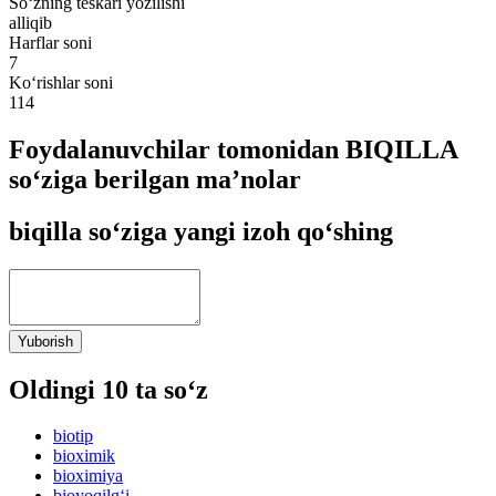
So‘zning teskari yozilishi
alliqib
Harflar soni
7
Ko‘rishlar soni
114
Foydalanuvchilar tomonidan BIQILLA
so‘ziga berilgan ma’nolar
biqilla so‘ziga yangi izoh qo‘shing
Yuborish
Oldingi 10 ta so‘z
biotip
bioximik
bioximiya
bioyoqilg‘i