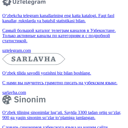
O‘zbekcha telegram kanallarining eng katta katalogi. Faqt faol
kanallar, ruknlarda va batafsil statistikasi bilan.
Самый большой каталог телеграм каналов в Узбекистане.
Только активные каналы по категориям и с подробной
статистикой.
uztelegram.com
O‘zbek tilida savodli yozishni biz bilan boshlang.
С нами вы научитесь грамотно писать на узбекском языке.
sarlavha.com
O‘zbek tilining sinonimlar lug‘ati. Saytda 3300 tadan ortiq so‘zlar,
900 ga yaqin sinonim so‘zlar to‘plamiga jamlangan.
Словарь синонимов узбекского языка на нашем сайте