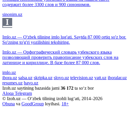
содержит более 3300 слов и 900 синонимов.
sinonim.uz
Imlo.uz — O'zbek tilining imlo lug'ati. Saytda 87 000 ortiq so'z bor.
So'zning to'g'ri yozilishini tekshiring.
Imlo.uz — Орфографический словарь узбекского языка
позволяющий проверить правописание узбекских слов на
латинице и кириллице. В базе более 87 000 слов.
imlo.uz
ibora.uz
salsa.uz
skripka.uz
slovo.uz
television.uz
vatt.uz
iboralar.uz
resumes.uz
havo.uz
Izoh.uz saytining bazasida jami
36 172
ta so‘z bor
Aloqa
Telegram
© Izoh.uz — O‘zbek tilining izohli lug‘ati, 2014–2026
Obuna
va
GoodGroup
loyihasi.
18+