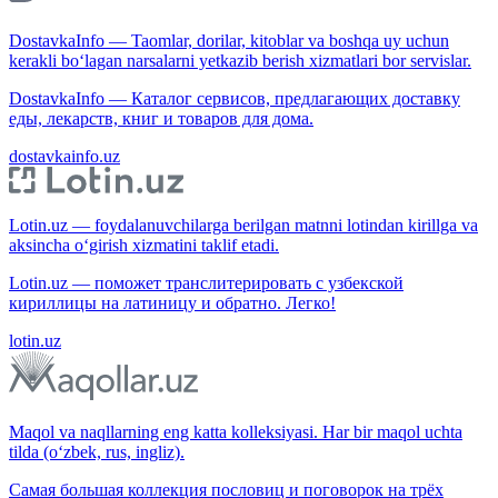
DostavkaInfo — Taomlar, dorilar, kitoblar va boshqa uy uchun
kerakli bo‘lagan narsalarni yetkazib berish xizmatlari bor servislar.
DostavkaInfo — Каталог сервисов, предлагающих доставку
еды, лекарств, книг и товаров для дома.
dostavkainfo.uz
Lotin.uz — foydalanuvchilarga berilgan matnni lotindan kirillga va
aksincha o‘girish xizmatini taklif etadi.
Lotin.uz — поможет транслитерировать с узбекской
кириллицы на латиницу и обратно. Легко!
lotin.uz
Maqol va naqllarning eng katta kolleksiyasi. Har bir maqol uchta
tilda (o‘zbek, rus, ingliz).
Самая большая коллекция пословиц и поговорок на трёх