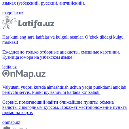
языках (узбекский, русский, английский).
maqollar.uz
Har kuni eng sara latifalar va kulguli rasmlar. O‘zbek tilidagi kulgu
markazi!
Ежедневно только отборные анекдоты, смешные картинки.
Кузница юмора на узбекском языке!
latifa.uz
Valyutani yuqori kursda almashtirish uchun yaqin punktlarni aniqlab
beruvchi servis. Punkt joylashuvini kartada ko‘rsatadi.
Сервис, помогающий найти ближайшие пункты обмена
валюты с выгодным курсом. Покажет местоположение пункта
прямо на карте.
onmap.uz