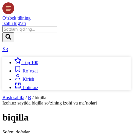
O‘zbek tilining
izohli lug‘ati
ЎЗ
Top 100
Ro‘yxat
Kirish
Lotin.uz
Bosh sahifa
/
B
/
biqilla
Izoh.uz
saytida
biqilla
so‘zining izohi va ma’nolari
biqilla
So‘zni do‘stlar