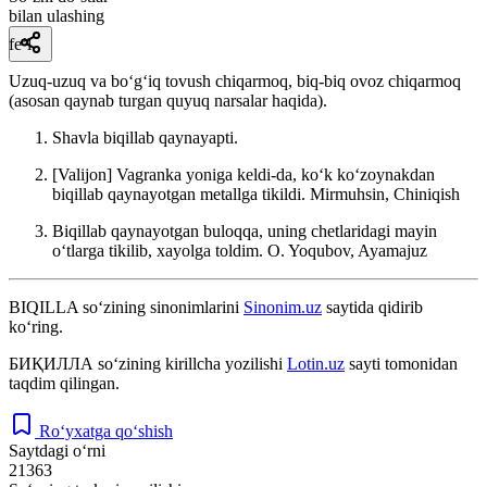
bilan ulashing
fe’l
Uzuq-uzuq va boʻgʻiq tovush chiqarmoq, biq-biq ovoz chiqarmoq
(asosan qaynab turgan quyuq narsalar haqida).
Shavla biqillab qaynayapti.
[Valijon] Vagranka yoniga keldi-da, koʻk koʻzoynakdan
biqillab qaynayotgan metallga tikildi.
Mirmuhsin, Chiniqish
Biqillab qaynayotgan buloqqa, uning chetlaridagi mayin
oʻtlarga tikilib, xayolga toldim.
O. Yoqubov, Ayamajuz
BIQILLA
so‘zining sinonimlarini
Sinonim.uz
saytida qidirib
ko‘ring.
БИҚИЛЛА
so‘zining kirillcha yozilishi
Lotin.uz
sayti tomonidan
taqdim qilingan.
Ro‘yxatga qo‘shish
Saytdagi o‘rni
21363