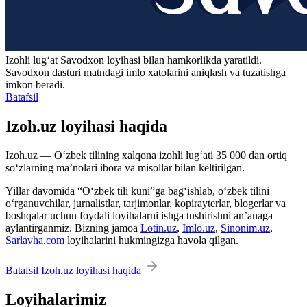
Izohli lugʻat
Savodxon
loyihasi bilan hamkorlikda yaratildi.
Savodxon dasturi matndagi imlo xatolarini aniqlash va tuzatishga
imkon beradi.
Batafsil
Izoh.uz loyihasi haqida
Izoh.uz — O‘zbek tilining xalqona izohli lug‘ati 35 000 dan ortiq
so‘zlarning ma’nolari ibora va misollar bilan keltirilgan.
Yillar davomida “O‘zbek tili kuni”ga bag‘ishlab, o‘zbek tilini
o‘rganuvchilar, jurnalistlar, tarjimonlar, kopirayterlar, blogerlar va
boshqalar uchun foydali loyihalarni ishga tushirishni an’anaga
aylantirganmiz. Bizning jamoa
Lotin.uz
,
Imlo.uz
,
Sinonim.uz
,
Sarlavha.com
loyihalarini hukmingizga havola qilgan.
Batafsil Izoh.uz loyihasi haqida
Loyihalarimiz