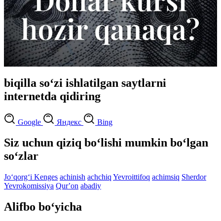
biqilla so‘zi ishlatilgan saytlarni
internetda qidiring
Google
Яндекс
Bing
Siz uchun qiziq bo‘lishi mumkin bo‘lgan
so‘zlar
Jo‘qorg‘i Kenges
achinish
achchiq
Yevroittifoq
achimsiq
Sherdor
Yevrokomissiya
Qurʼon
abadiy
Alifbo bo‘yicha