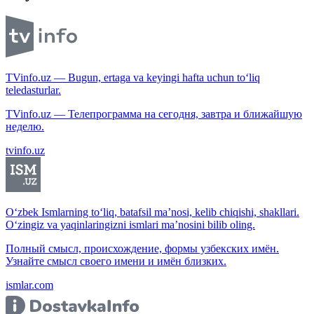
TVinfo.uz — Bugun, ertaga va keyingi hafta uchun to‘liq
teledasturlar.
TVinfo.uz — Телепрограмма на сегодня, завтра и ближайшую
неделю.
tvinfo.uz
O‘zbek Ismlarning to‘liq, batafsil ma’nosi, kelib chiqishi, shakllari.
O‘zingiz va yaqinlaringizni ismlari ma’nosini bilib oling.
Полный смысл, происхождение, формы узбекских имён.
Узнайте смысл своего имени и имён близких.
ismlar.com