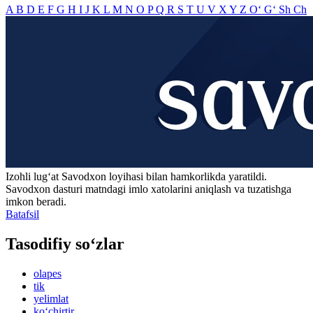
A
B
D
E
F
G
H
I
J
K
L
M
N
O
P
Q
R
S
T
U
V
X
Y
Z
O‘
G‘
Sh
Ch
Izohli lugʻat
Savodxon
loyihasi bilan hamkorlikda yaratildi.
Savodxon dasturi matndagi imlo xatolarini aniqlash va tuzatishga
imkon beradi.
Batafsil
Tasodifiy so‘zlar
olapes
tik
yelimlat
ko‘chirtir