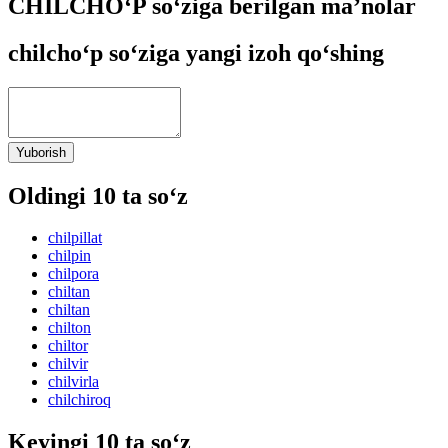
CHILCHO‘P so‘ziga berilgan ma’nolar
chilcho‘p so‘ziga yangi izoh qo‘shing
Yuborish
Oldingi 10 ta so‘z
chilpillat
chilpin
chilpora
chiltan
chiltan
chilton
chiltor
chilvir
chilvirla
chilchiroq
Keyingi 10 ta so‘z