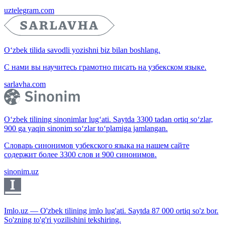
uztelegram.com
O‘zbek tilida savodli yozishni biz bilan boshlang.
С нами вы научитесь грамотно писать на узбекском языке.
sarlavha.com
O‘zbek tilining sinonimlar lug‘ati. Saytda 3300 tadan ortiq so‘zlar,
900 ga yaqin sinonim so‘zlar to‘plamiga jamlangan.
Словарь синонимов узбекского языка на нашем сайте
содержит более 3300 слов и 900 синонимов.
sinonim.uz
Imlo.uz — O'zbek tilining imlo lug'ati. Saytda 87 000 ortiq so'z bor.
So'zning to'g'ri yozilishini tekshiring.