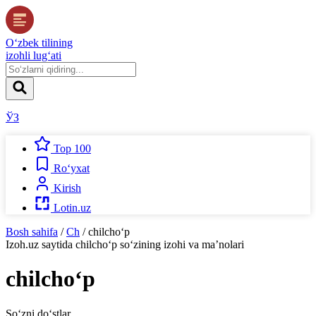
O‘zbek tilining
izohli lug‘ati
ЎЗ
Top 100
Ro‘yxat
Kirish
Lotin.uz
Bosh sahifa
/
Ch
/
chilcho‘p
Izoh.uz
saytida
chilcho‘p
so‘zining izohi va ma’nolari
chilcho‘p
So‘zni do‘stlar