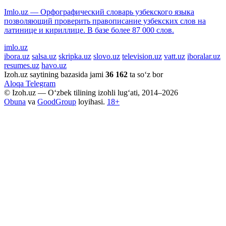
Imlo.uz — Орфографический словарь узбекского языка
позволяющий проверить правописание узбекских слов на
латинице и кириллице. В базе более 87 000 слов.
imlo.uz
ibora.uz
salsa.uz
skripka.uz
slovo.uz
television.uz
vatt.uz
iboralar.uz
resumes.uz
havo.uz
Izoh.uz saytining bazasida jami
36 162
ta so‘z bor
Aloqa
Telegram
© Izoh.uz — O‘zbek tilining izohli lug‘ati, 2014–2026
Obuna
va
GoodGroup
loyihasi.
18+