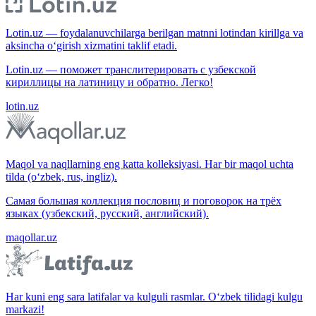
Lotin.uz — foydalanuvchilarga berilgan matnni lotindan kirillga va
aksincha o‘girish xizmatini taklif etadi.
Lotin.uz — поможет транслитерировать с узбекской
кириллицы на латиницу и обратно. Легко!
lotin.uz
Maqol va naqllarning eng katta kolleksiyasi. Har bir maqol uchta
tilda (o‘zbek, rus, ingliz).
Самая большая коллекция пословиц и поговорок на трёх
языках (узбекский, русский, английский).
maqollar.uz
Har kuni eng sara latifalar va kulguli rasmlar. O‘zbek tilidagi kulgu
markazi!