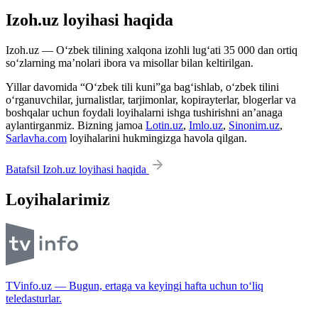
Izoh.uz loyihasi haqida
Izoh.uz — O‘zbek tilining xalqona izohli lug‘ati 35 000 dan ortiq
so‘zlarning ma’nolari ibora va misollar bilan keltirilgan.
Yillar davomida “O‘zbek tili kuni”ga bag‘ishlab, o‘zbek tilini
o‘rganuvchilar, jurnalistlar, tarjimonlar, kopirayterlar, blogerlar va
boshqalar uchun foydali loyihalarni ishga tushirishni an’anaga
aylantirganmiz. Bizning jamoa
Lotin.uz
,
Imlo.uz
,
Sinonim.uz
,
Sarlavha.com
loyihalarini hukmingizga havola qilgan.
Batafsil Izoh.uz loyihasi haqida
Loyihalarimiz
TVinfo.uz — Bugun, ertaga va keyingi hafta uchun to‘liq
teledasturlar.