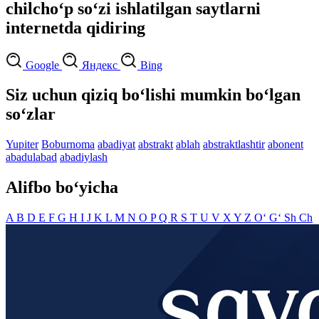
chilcho‘p so‘zi ishlatilgan saytlarni
internetda qidiring
Google
Яндекс
Bing
Siz uchun qiziq bo‘lishi mumkin bo‘lgan
so‘zlar
Yupiter
Boburnoma
abadiyat
abstrakt
ablah
abstraktlashtir
abonent
abadulabad
abadiylash
Alifbo bo‘yicha
A
B
D
E
F
G
H
I
J
K
L
M
N
O
P
Q
R
S
T
U
V
X
Y
Z
O‘
G‘
Sh
Ch