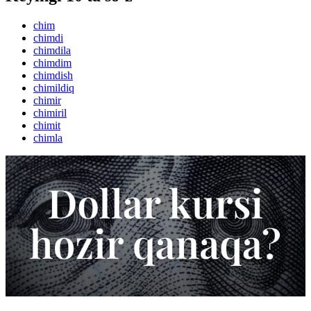
chim
chimdi
chimdila
chimdim
chimdish
chimildiq
chimir
chimiril
chimit
chimla