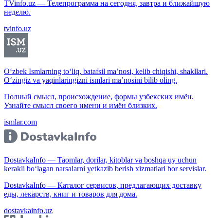
TVinfo.uz — Телепрограмма на сегодня, завтра и ближайшую
неделю.
tvinfo.uz
O‘zbek Ismlarning to‘liq, batafsil ma’nosi, kelib chiqishi, shakllari.
O‘zingiz va yaqinlaringizni ismlari ma’nosini bilib oling.
Полный смысл, происхождение, формы узбекских имён.
Узнайте смысл своего имени и имён близких.
ismlar.com
DostavkaInfo — Taomlar, dorilar, kitoblar va boshqa uy uchun
kerakli bo‘lagan narsalarni yetkazib berish xizmatlari bor servislar.
DostavkaInfo — Каталог сервисов, предлагающих доставку
еды, лекарств, книг и товаров для дома.
dostavkainfo.uz