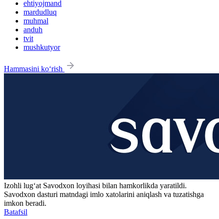
ehtiyojmand
mardudluq
muhmal
anduh
tvit
mushkutyor
Hammasini ko‘rish
Izohli lugʻat
Savodxon
loyihasi bilan hamkorlikda yaratildi.
Savodxon dasturi matndagi imlo xatolarini aniqlash va tuzatishga
imkon beradi.
Batafsil