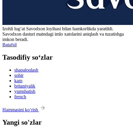
Izohli lugʻat
Savodxon
loyihasi bilan hamkorlikda yaratildi.
Savodxon dasturi matndagi imlo xatolarini aniqlash va tuzatishga
imkon beradi.
Batafsil
Tasodifiy so‘zlar
shapaloqlash
sohir
kam
britaniyalik
yumshatish
french
Hammasini ko‘rish
Yangi so'zlar