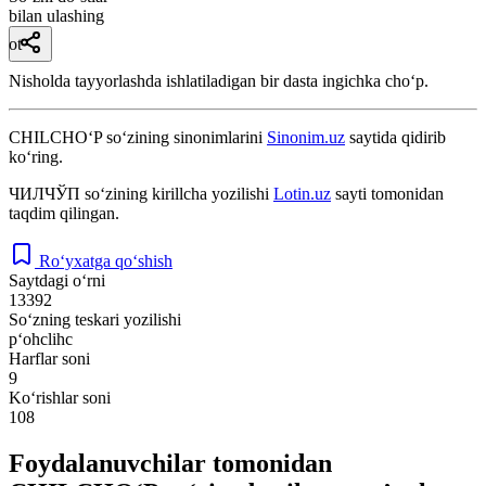
bilan ulashing
ot
Nisholda tayyorlashda ishlatiladigan bir dasta ingichka choʻp.
CHILCHO‘P
so‘zining sinonimlarini
Sinonim.uz
saytida qidirib
ko‘ring.
ЧИЛЧЎП
so‘zining kirillcha yozilishi
Lotin.uz
sayti tomonidan
taqdim qilingan.
Ro‘yxatga qo‘shish
Saytdagi o‘rni
13392
So‘zning teskari yozilishi
p‘ohclihc
Harflar soni
9
Ko‘rishlar soni
108
Foydalanuvchilar tomonidan