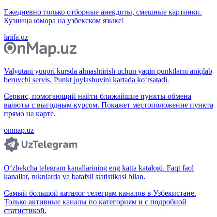
Ежедневно только отборные анекдоты, смешные картинки.
Кузница юмора на узбекском языке!
latifa.uz
Valyutani yuqori kursda almashtirish uchun yaqin punktlarni aniqlab
beruvchi servis. Punkt joylashuvini kartada ko‘rsatadi.
Сервис, помогающий найти ближайшие пункты обмена
валюты с выгодным курсом. Покажет местоположение пункта
прямо на карте.
onmap.uz
O‘zbekcha telegram kanallarining eng katta katalogi. Faqt faol
kanallar, ruknlarda va batafsil statistikasi bilan.
Самый большой каталог телеграм каналов в Узбекистане.
Только активные каналы по категориям и с подробной
статистикой.