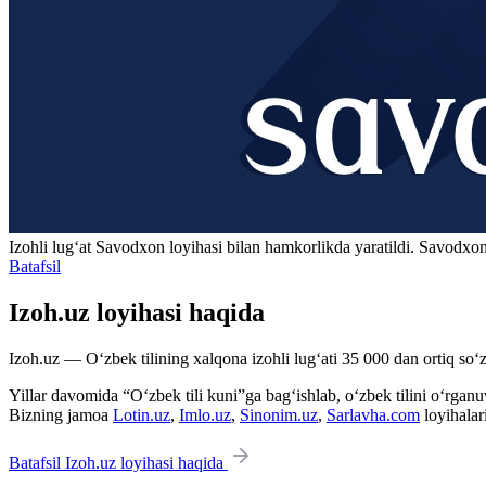
Izohli lugʻat
Savodxon
loyihasi bilan hamkorlikda yaratildi. Savodxon
Batafsil
Izoh.uz loyihasi haqida
Izoh.uz — O‘zbek tilining xalqona izohli lug‘ati 35 000 dan ortiq so‘zl
Yillar davomida “O‘zbek tili kuni”ga bag‘ishlab, o‘zbek tilini o‘rganuvc
Bizning jamoa
Lotin.uz
,
Imlo.uz
,
Sinonim.uz
,
Sarlavha.com
loyihalar
Batafsil Izoh.uz loyihasi haqida