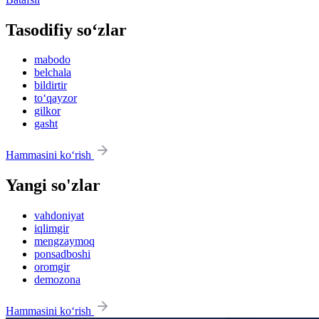
Tasodifiy so‘zlar
mabodo
belchala
bildirtir
to‘qayzor
gilkor
gasht
Hammasini ko‘rish
Yangi so'zlar
vahdoniyat
iqlimgir
mengzaymoq
ponsadboshi
oromgir
demozona
Hammasini ko‘rish