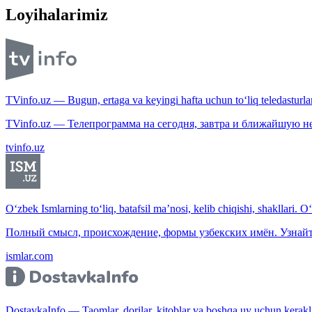
Loyihalarimiz
TVinfo.uz — Bugun, ertaga va keyingi hafta uchun to‘liq teledasturlar
TVinfo.uz — Телепрограмма на сегодня, завтра и ближайшую н
tvinfo.uz
O‘zbek Ismlarning to‘liq, batafsil ma’nosi, kelib chiqishi, shakllari. O
Полный смысл, происхождение, формы узбекских имён. Узнайт
ismlar.com
DostavkaInfo — Taomlar, dorilar, kitoblar va boshqa uy uchun kerakli b