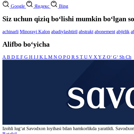
Google
Яндекс
Bing
Siz uchun qiziq bo‘lishi mumkin bo‘lgan so
achinarli
Minorayi Kalon
abadiylashtiril
abstrakt
abonement
abjirlik
a
Alifbo bo‘yicha
A
B
D
E
F
G
H
I
J
K
L
M
N
O
P
Q
R
S
T
U
V
X
Y
Z
O‘
G‘
Sh
Ch
Izohli lugʻat
Savodxon
loyihasi bilan hamkorlikda yaratildi. Savodxon
Batafsil