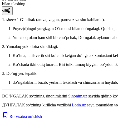
bilan ulashing
sifat
1.
sheva
1 Gʻildirak (arava, vagon, parovoz va shu kabilarda).
Poyez(d)ingni yurgizgan Oʻtxonasi bilan doʻngalagi.
Qoʻshiqla
Yumaloq olam ham sirli bir choʻpchak, Doʻngalak aylanur nah
2. Yumaloq yoki doira shaklidagi.
Koʻhna, tutilaverib siri koʻchib ketgan doʻngalak xontaxtani kel
Koʻchada ikki otliq turardi. Biri tulki tumoq kiygan, boʻydor, i
3. Doʻng yer, tepalik.
doʻngalaklarni buzib, yerlarni tekislash va chimzorlarni haydab, 
DO‘NGALAK
so‘zining sinonimlarini
Sinonim.uz
saytida qidirib ko‘
ДЎНГАЛАК
so‘zining kirillcha yozilishi
Lotin.uz
sayti tomonidan ta
Ro‘yxatga qo‘shish