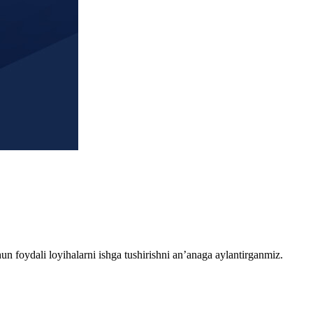
chun foydali loyihalarni ishga tushirishni an’anaga aylantirganmiz.