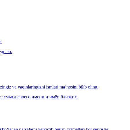
.
еделю.
‘zingiz va yaqinlaringizni ismlari ma’nosini bilib oling.
е смысл своего имени и имён близких.
o‘lagan narsalarni yetkazib berish xizmatlari bor servislar.