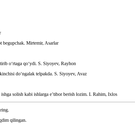
r
ot begupchak. Mirtemir,
Asarlar
tirib oʻrtaga qoʻydi.
S. Siyoyev, Rayhon
kkinchisi doʻngalak telpakda.
S. Siyoyev, Avaz
ishga solish kabi ishlarga eʼtibor berish lozim.
I. Rahim, Ixlos
ring.
qdim qilingan.