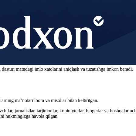
 dasturi matndagi imlo xatolarini aniqlash va tuzatishga imkon beradi.
arning ma’nolari ibora va misollar bilan keltirilgan.
hilar, jurnalistlar, tarjimonlar, kopirayterlar, blogerlar va boshqalar u
ini hukmingizga havola qilgan.