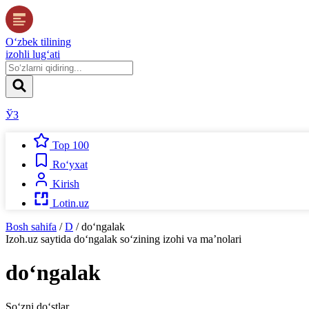
O‘zbek tilining
izohli lug‘ati
ЎЗ
Top 100
Ro‘yxat
Kirish
Lotin.uz
Bosh sahifa
/
D
/
do‘ngalak
Izoh.uz
saytida
do‘ngalak
so‘zining izohi va ma’nolari
do‘ngalak
So‘zni do‘stlar