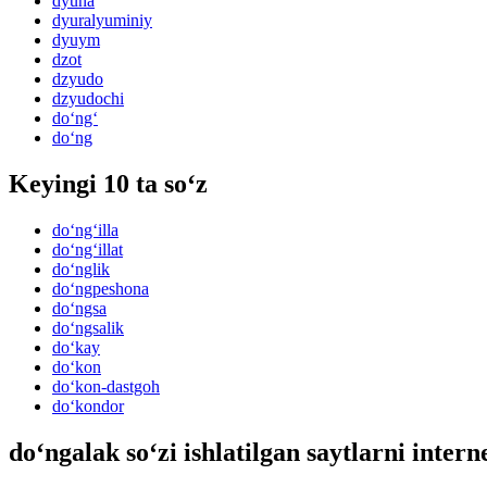
dyuna
dyuralyuminiy
dyuym
dzot
dzyudo
dzyudochi
do‘ng‘
do‘ng
Keyingi 10 ta so‘z
do‘ng‘illa
do‘ng‘illat
do‘nglik
do‘ngpeshona
do‘ngsa
do‘ngsalik
do‘kay
do‘kon
do‘kon-dastgoh
do‘kondor
do‘ngalak so‘zi ishlatilgan saytlarni intern