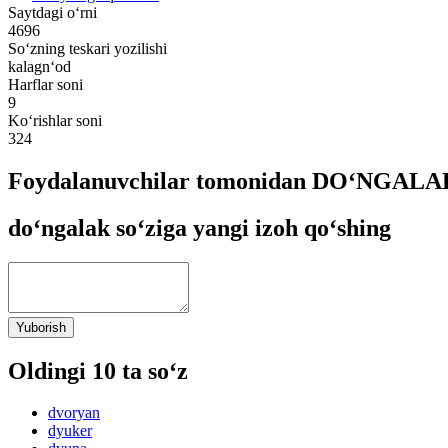
Saytdagi o‘rni
4696
So‘zning teskari yozilishi
kalagn‘od
Harflar soni
9
Ko‘rishlar soni
324
Foydalanuvchilar tomonidan DO‘NGALAK 
do‘ngalak so‘ziga yangi izoh qo‘shing
Yuborish
Oldingi 10 ta so‘z
dvoryan
dyuker