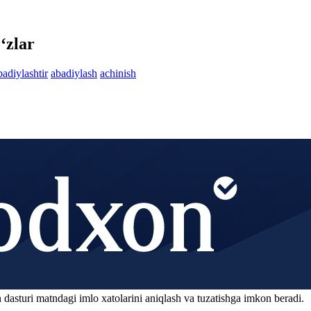
‘zlar
badiylashtir
abadiylash
achinish
 dasturi matndagi imlo xatolarini aniqlash va tuzatishga imkon beradi.