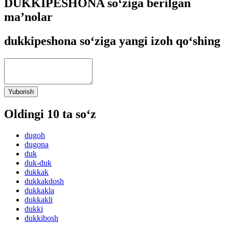
DUKKIPESHONA so‘ziga berilgan
ma’nolar
dukkipeshona so‘ziga yangi izoh qo‘shing
Yuborish
Oldingi 10 ta so‘z
dugoh
dugona
duk
duk-duk
dukkak
dukkakdosh
dukkakla
dukkakli
dukki
dukkibosh