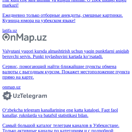
markazi!
Ежедневно только отборные анекдоты, смешные картинки.
Кузница юмора на узбекском языке!
latifa.uz
Valyutani yuqori kursda almashtirish uchun yaqin punktlarni aniqlab
beruvchi servis. Punkt joylashuvini kartada ko‘rsatadi.
Сервис, помогающий найти ближайшие пункты обмена
валюты с выгодным курсом. Покажет местоположение пункта
прямо на карте.
onmap.uz
O‘zbekcha telegram kanallarining eng katta katalogi. Faqt faol
kanallar, ruknlarda va batafsil statistikasi bilan.
Самый большой каталог телеграм каналов в Узбекистане.
Только активные каналы по категориям и с подробной