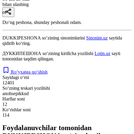
bilan ulashing
ot
Doʻng peshona, shunday peshonali odam.
DUKKIPESHONA
so‘zining sinonimlarini
Sinonim.uz
saytida
qidirib ko‘ring.
ДУККИПЕШОНА
so‘zining kirillcha yozilishi
Lotin.uz
sayti
tomonidan taqdim qilingan.
Ro‘yxatga qo‘shish
Saytdagi o‘rni
12401
So‘zning teskari yozilishi
anohsepikkud
Harflar soni
12
Ko‘rishlar soni
114
Foydalanuvchilar tomonidan