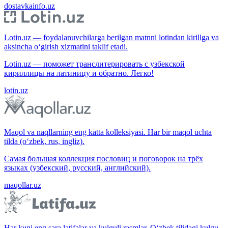
dostavkainfo.uz
Lotin.uz — foydalanuvchilarga berilgan matnni lotindan kirillga va
aksincha o‘girish xizmatini taklif etadi.
Lotin.uz — поможет транслитерировать с узбекской
кириллицы на латиницу и обратно. Легко!
lotin.uz
Maqol va naqllarning eng katta kolleksiyasi. Har bir maqol uchta
tilda (o‘zbek, rus, ingliz).
Самая большая коллекция пословиц и поговорок на трёх
языках (узбекский, русский, английский).
maqollar.uz
Har kuni eng sara latifalar va kulguli rasmlar. O‘zbek tilidagi kulgu