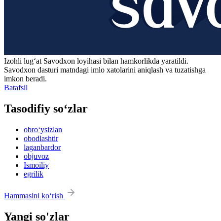
Izohli lugʻat
Savodxon
loyihasi bilan hamkorlikda yaratildi.
Savodxon dasturi matndagi imlo xatolarini aniqlash va tuzatishga
imkon beradi.
Batafsil
Tasodifiy so‘zlar
obro‘ysizlan
obodlashtir
laganbardor
objuvoz
Ismoiliy
egrilik
Hammasini ko‘rish
Yangi so'zlar