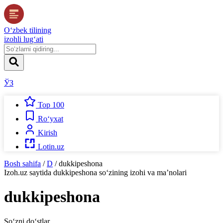
O‘zbek tilining
izohli lug‘ati
ЎЗ
Top 100
Ro‘yxat
Kirish
Lotin.uz
Bosh sahifa
/
D
/
dukkipeshona
Izoh.uz
saytida
dukkipeshona
so‘zining izohi va ma’nolari
dukkipeshona
So‘zni do‘stlar