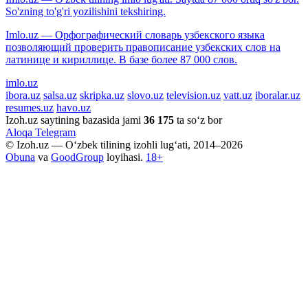
So'zning to'g'ri yozilishini tekshiring.
Imlo.uz — Орфографический словарь узбекского языка
позволяющий проверить правописание узбекских слов на
латинице и кириллице. В базе более 87 000 слов.
imlo.uz
ibora.uz
salsa.uz
skripka.uz
slovo.uz
television.uz
vatt.uz
iboralar.uz
resumes.uz
havo.uz
Izoh.uz saytining bazasida jami
36 175
ta so‘z bor
Aloqa
Telegram
© Izoh.uz — O‘zbek tilining izohli lug‘ati, 2014–2026
Obuna
va
GoodGroup
loyihasi.
18+