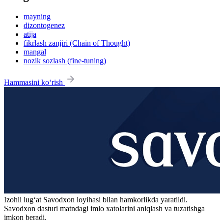
mayning
dizontogenez
atija
fikrlash zanjiri (Chain of Thought)
mangal
nozik sozlash (fine-tuning)
Hammasini ko‘rish
Izohli lugʻat
Savodxon
loyihasi bilan hamkorlikda yaratildi.
Savodxon dasturi matndagi imlo xatolarini aniqlash va tuzatishga
imkon beradi.