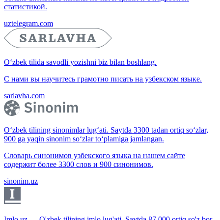
статистикой.
uztelegram.com
O‘zbek tilida savodli yozishni biz bilan boshlang.
С нами вы научитесь грамотно писать на узбекском языке.
sarlavha.com
O‘zbek tilining sinonimlar lug‘ati. Saytda 3300 tadan ortiq so‘zlar,
900 ga yaqin sinonim so‘zlar to‘plamiga jamlangan.
Словарь синонимов узбекского языка на нашем сайте
содержит более 3300 слов и 900 синонимов.
sinonim.uz
Imlo.uz — O'zbek tilining imlo lug'ati. Saytda 87 000 ortiq so'z bor.