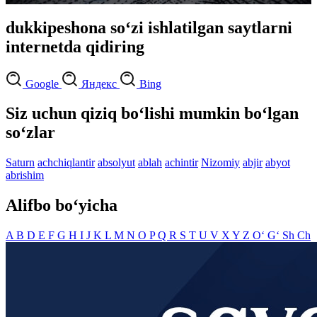
dukkipeshona so‘zi ishlatilgan saytlarni
internetda qidiring
Google
Яндекс
Bing
Siz uchun qiziq bo‘lishi mumkin bo‘lgan
so‘zlar
Saturn
achchiqlantir
absolyut
ablah
achintir
Nizomiy
abjir
abyot
abrishim
Alifbo bo‘yicha
A
B
D
E
F
G
H
I
J
K
L
M
N
O
P
Q
R
S
T
U
V
X
Y
Z
O‘
G‘
Sh
Ch