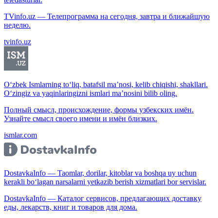
TVinfo.uz — Телепрограмма на сегодня, завтра и ближайшую
неделю.
tvinfo.uz
O‘zbek Ismlarning to‘liq, batafsil ma’nosi, kelib chiqishi, shakllari.
O‘zingiz va yaqinlaringizni ismlari ma’nosini bilib oling.
Полный смысл, происхождение, формы узбекских имён.
Узнайте смысл своего имени и имён близких.
ismlar.com
DostavkaInfo — Taomlar, dorilar, kitoblar va boshqa uy uchun
kerakli bo‘lagan narsalarni yetkazib berish xizmatlari bor servislar.
DostavkaInfo — Каталог сервисов, предлагающих доставку
еды, лекарств, книг и товаров для дома.