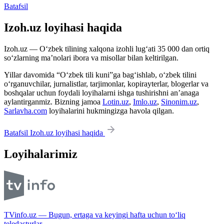
Batafsil
Izoh.uz loyihasi haqida
Izoh.uz — O‘zbek tilining xalqona izohli lug‘ati 35 000 dan ortiq
so‘zlarning ma’nolari ibora va misollar bilan keltirilgan.
Yillar davomida “O‘zbek tili kuni”ga bag‘ishlab, o‘zbek tilini
o‘rganuvchilar, jurnalistlar, tarjimonlar, kopirayterlar, blogerlar va
boshqalar uchun foydali loyihalarni ishga tushirishni an’anaga
aylantirganmiz. Bizning jamoa
Lotin.uz
,
Imlo.uz
,
Sinonim.uz
,
Sarlavha.com
loyihalarini hukmingizga havola qilgan.
Batafsil Izoh.uz loyihasi haqida
Loyihalarimiz
TVinfo.uz — Bugun, ertaga va keyingi hafta uchun to‘liq
teledasturlar.