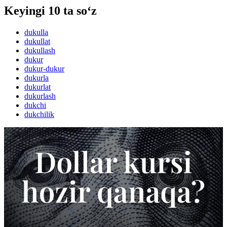
Keyingi 10 ta so‘z
dukulla
dukullat
dukullash
dukur
dukur-dukur
dukurla
dukurlat
dukurlash
dukchi
dukchilik