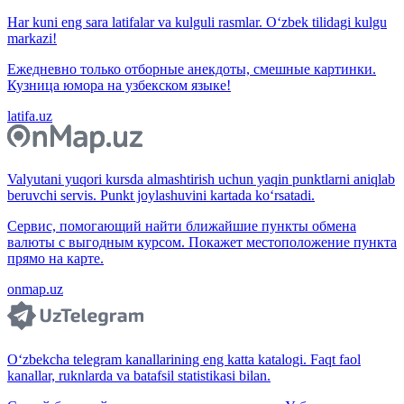
Har kuni eng sara latifalar va kulguli rasmlar. O‘zbek tilidagi kulgu
markazi!
Ежедневно только отборные анекдоты, смешные картинки.
Кузница юмора на узбекском языке!
latifa.uz
Valyutani yuqori kursda almashtirish uchun yaqin punktlarni aniqlab
beruvchi servis. Punkt joylashuvini kartada ko‘rsatadi.
Сервис, помогающий найти ближайшие пункты обмена
валюты с выгодным курсом. Покажет местоположение пункта
прямо на карте.
onmap.uz
O‘zbekcha telegram kanallarining eng katta katalogi. Faqt faol
kanallar, ruknlarda va batafsil statistikasi bilan.