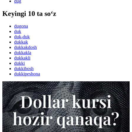
dug
Keyingi 10 ta so‘z
dugona
duk
duk-duk
dukkak
dukkakdosh
dukkakla
dukkakli
dukki
dukkibosh
dukkipeshona