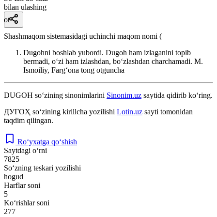
bilan ulashing
ot
Shashmaqom sistemasidagi uchinchi maqom nomi (
Dugohni boshlab yubordi. Dugoh ham izlaganini topib
bermadi, oʻzi ham izlashdan, boʻzlashdan charchamadi.
M.
Ismoiliy, Fargʻona tong otguncha
DUGOH
so‘zining sinonimlarini
Sinonim.uz
saytida qidirib ko‘ring.
ДУГОҲ
so‘zining kirillcha yozilishi
Lotin.uz
sayti tomonidan
taqdim qilingan.
Ro‘yxatga qo‘shish
Saytdagi o‘rni
7825
So‘zning teskari yozilishi
hogud
Harflar soni
5
Ko‘rishlar soni
277