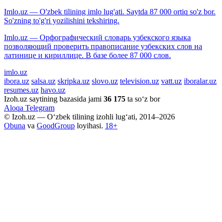
Imlo.uz — O'zbek tilining imlo lug'ati. Saytda 87 000 ortiq so'z bor.
So'zning to'g'ri yozilishini tekshiring.
Imlo.uz — Орфографический словарь узбекского языка
позволяющий проверить правописание узбекских слов на
латинице и кириллице. В базе более 87 000 слов.
imlo.uz
ibora.uz
salsa.uz
skripka.uz
slovo.uz
television.uz
vatt.uz
iboralar.uz
resumes.uz
havo.uz
Izoh.uz saytining bazasida jami
36 175
ta so‘z bor
Aloqa
Telegram
© Izoh.uz — O‘zbek tilining izohli lug‘ati, 2014–2026
Obuna
va
GoodGroup
loyihasi.
18+