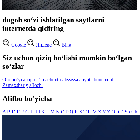
dugoh so‘zi ishlatilgan saytlarni
internetda qidiring
Google
Яндекс
Bing
Siz uchun qiziq bo‘lishi mumkin bo‘lgan
so‘zlar
Orolbo‘yi
abajur
aʼlo
achimtir
abssissa
abyot
abonement
Zamaxshariy
aʼlochi
Alifbo bo‘yicha
A
B
D
E
F
G
H
I
J
K
L
M
N
O
P
Q
R
S
T
U
V
X
Y
Z
O‘
G‘
Sh
Ch