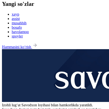
Yangi so'zlar
xayp
assist
musahhih
bosafo
havolamoq
spoyler
Hammasini ko‘rish
Izohli lugʻat
Savodxon
loyihasi bilan hamkorlikda yaratildi.