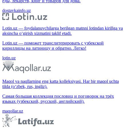
еды, лекарств, книг и товаров для дома.
dostavkainfo.uz
Lotin.uz — foydalanuvchilarga berilgan matnni lotindan kirillga va
aksincha o‘girish xizmatini taklif etadi.
Lotin.uz — поможет транслитерировать с узбекской
кириллицы на латиницу и обратно. Легко!
lotin.uz
Maqol va naqllarning eng katta kolleksiyasi. Har bir maqol uchta
tilda (o‘zbek, rus, ingliz).
Самая большая коллекция пословиц и поговорок на трёх
языках (узбекский, русский, английский).
maqollar.uz