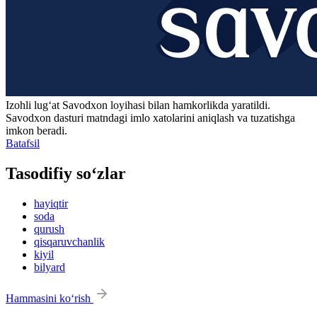
Izohli lugʻat
Savodxon
loyihasi bilan hamkorlikda yaratildi.
Savodxon dasturi matndagi imlo xatolarini aniqlash va tuzatishga
imkon beradi.
Batafsil
Tasodifiy so‘zlar
hayiqtir
soda
qurush
qisqaruvchanlik
kiyil
bilyard
Hammasini ko‘rish