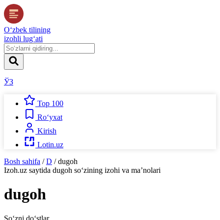
O‘zbek tilining
izohli lug‘ati
ЎЗ
Top 100
Ro‘yxat
Kirish
Lotin.uz
Bosh sahifa
/
D
/
dugoh
Izoh.uz
saytida
dugoh
so‘zining izohi va ma’nolari
dugoh
So‘zni do‘stlar