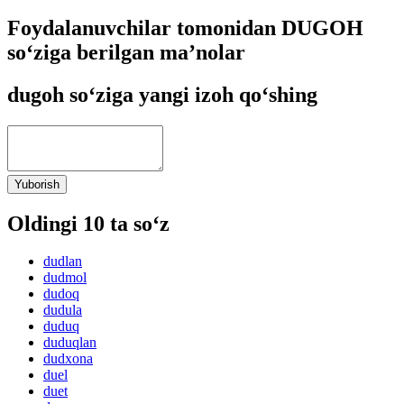
Foydalanuvchilar tomonidan DUGOH
so‘ziga berilgan ma’nolar
dugoh so‘ziga yangi izoh qo‘shing
Yuborish
Oldingi 10 ta so‘z
dudlan
dudmol
dudoq
dudula
duduq
duduqlan
dudxona
duel
duet