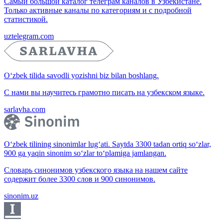
Самый большой каталог телеграм каналов в Узбекистане.
Только активные каналы по категориям и с подробной
статистикой.
uztelegram.com
O‘zbek tilida savodli yozishni biz bilan boshlang.
С нами вы научитесь грамотно писать на узбекском языке.
sarlavha.com
O‘zbek tilining sinonimlar lug‘ati. Saytda 3300 tadan ortiq so‘zlar,
900 ga yaqin sinonim so‘zlar to‘plamiga jamlangan.
Словарь синонимов узбекского языка на нашем сайте
содержит более 3300 слов и 900 синонимов.
sinonim.uz