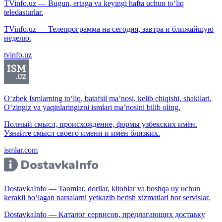
TVinfo.uz — Bugun, ertaga va keyingi hafta uchun to‘liq
teledasturlar.
TVinfo.uz — Телепрограмма на сегодня, завтра и ближайшую
неделю.
tvinfo.uz
O‘zbek Ismlarning to‘liq, batafsil ma’nosi, kelib chiqishi, shakllari.
O‘zingiz va yaqinlaringizni ismlari ma’nosini bilib oling.
Полный смысл, происхождение, формы узбекских имён.
Узнайте смысл своего имени и имён близких.
ismlar.com
DostavkaInfo — Taomlar, dorilar, kitoblar va boshqa uy uchun
kerakli bo‘lagan narsalarni yetkazib berish xizmatlari bor servislar.
DostavkaInfo — Каталог сервисов, предлагающих доставку