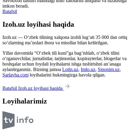
Savodxon dasturi matndagi imlo xatolarini aniqlash va tuzatishga
imkon beradi.
Batafsil
Izoh.uz loyihasi haqida
Izoh.uz — O‘zbek tilining xalqona izohli lug‘ati 35 000 dan ortiq
so‘zlarning ma’nolari ibora va misollar bilan keltirilgan.
Yillar davomida “O‘zbek tili kuni”ga bag‘ishlab, o‘zbek tilini
o‘rganuvchilar, jurnalistlar, tarjimonlar, kopirayterlar, blogerlar va
boshqalar uchun foydali loyihalarni ishga tushirishni an’anaga
aylantirganmiz. Bizning jamoa
Lotin.uz
,
Imlo.uz
,
Sinonim.uz
,
Sarlavha.com
loyihalarini hukmingizga havola qilgan.
Batafsil Izoh.uz loyihasi haqida
Loyihalarimiz