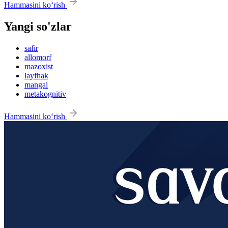
Hammasini ko‘rish
Yangi so'zlar
safir
allomorf
mazoxist
layfhak
mangal
metakognitiv
Hammasini ko‘rish