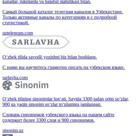
kanallar, ruknlarda va batafsil statistikasi bilan.
Самый большой каталог телеграм каналов в Узбекистане.
Только активные каналы по категориям и с подробной
статистикой.
uztelegram.com
O‘zbek tilida savodli yozishni biz bilan boshlang.
С нами вы научитесь грамотно писать на узбекском языке.
sarlavha.com
O‘zbek tilining sinonimlar lug‘ati. Saytda 3300 tadan ortiq so‘zlar,
900 ga yaqin sinonim so‘zlar to‘plamiga jamlangan.
Словарь синонимов узбекского языка на нашем сайте
содержит более 3300 слов и 900 синонимов.
sinonim.uz