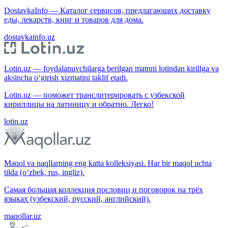
DostavkaInfo — Каталог сервисов, предлагающих доставку
еды, лекарств, книг и товаров для дома.
dostavkainfo.uz
Lotin.uz — foydalanuvchilarga berilgan matnni lotindan kirillga va
aksincha o‘girish xizmatini taklif etadi.
Lotin.uz — поможет транслитерировать с узбекской
кириллицы на латиницу и обратно. Легко!
lotin.uz
Maqol va naqllarning eng katta kolleksiyasi. Har bir maqol uchta
tilda (o‘zbek, rus, ingliz).
Самая большая коллекция пословиц и поговорок на трёх
языках (узбекский, русский, английский).
maqollar.uz