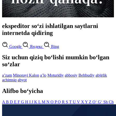
ekspeditor so‘zi ishlatilgan saytlarni
internetda qidiring
Google
Яндекс
Bing
Siz uchun qiziq bo‘lishi mumkin bo‘lgan
so‘zlar
aʼzam
Minorayi Kalon
aʼlo
Moturidiy
abbosiy
Behbudiy
abjirlik
achimsiq
abyot
Alifbo bo‘yicha
A
B
D
E
F
G
H
I
J
K
L
M
N
O
P
Q
R
S
T
U
V
X
Y
Z
O‘
G‘
Sh
Ch