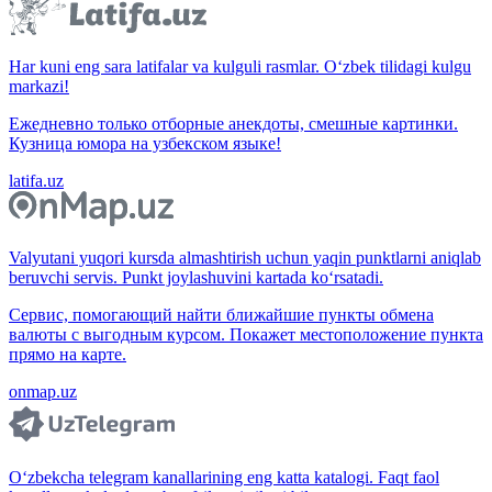
Har kuni eng sara latifalar va kulguli rasmlar. O‘zbek tilidagi kulgu
markazi!
Ежедневно только отборные анекдоты, смешные картинки.
Кузница юмора на узбекском языке!
latifa.uz
Valyutani yuqori kursda almashtirish uchun yaqin punktlarni aniqlab
beruvchi servis. Punkt joylashuvini kartada ko‘rsatadi.
Сервис, помогающий найти ближайшие пункты обмена
валюты с выгодным курсом. Покажет местоположение пункта
прямо на карте.
onmap.uz
O‘zbekcha telegram kanallarining eng katta katalogi. Faqt faol