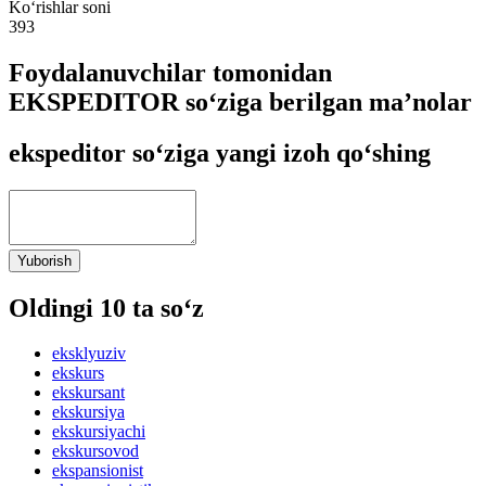
Ko‘rishlar soni
393
Foydalanuvchilar tomonidan
EKSPEDITOR so‘ziga berilgan ma’nolar
ekspeditor so‘ziga yangi izoh qo‘shing
Yuborish
Oldingi 10 ta so‘z
eksklyuziv
ekskurs
ekskursant
ekskursiya
ekskursiyachi
ekskursovod
ekspansionist