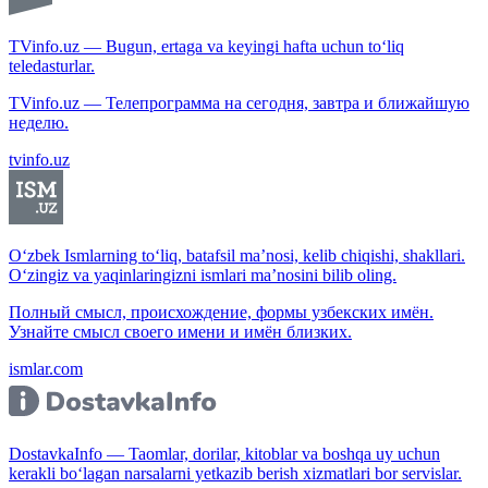
TVinfo.uz — Bugun, ertaga va keyingi hafta uchun to‘liq
teledasturlar.
TVinfo.uz — Телепрограмма на сегодня, завтра и ближайшую
неделю.
tvinfo.uz
O‘zbek Ismlarning to‘liq, batafsil ma’nosi, kelib chiqishi, shakllari.
O‘zingiz va yaqinlaringizni ismlari ma’nosini bilib oling.
Полный смысл, происхождение, формы узбекских имён.
Узнайте смысл своего имени и имён близких.
ismlar.com
DostavkaInfo — Taomlar, dorilar, kitoblar va boshqa uy uchun
kerakli bo‘lagan narsalarni yetkazib berish xizmatlari bor servislar.