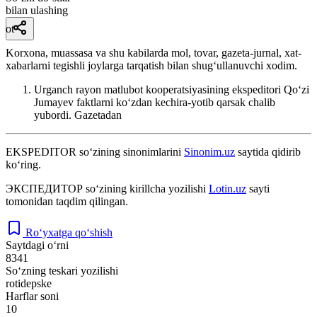
bilan ulashing
ot
Korxona, muassasa va shu kabilarda mol, tovar, gazeta-jurnal, xat-
xabarlarni tegishli joylarga tarqatish bilan shugʻullanuvchi xodim.
Urganch rayon matlubot kooperatsiyasining ekspeditori Qoʻzi
Jumayev faktlarni koʻzdan kechira-yotib qarsak chalib
yubordi.
Gazetadan
EKSPEDITOR
so‘zining sinonimlarini
Sinonim.uz
saytida qidirib
ko‘ring.
ЭКСПЕДИТОР
so‘zining kirillcha yozilishi
Lotin.uz
sayti
tomonidan taqdim qilingan.
Ro‘yxatga qo‘shish
Saytdagi o‘rni
8341
So‘zning teskari yozilishi
rotidepske
Harflar soni
10