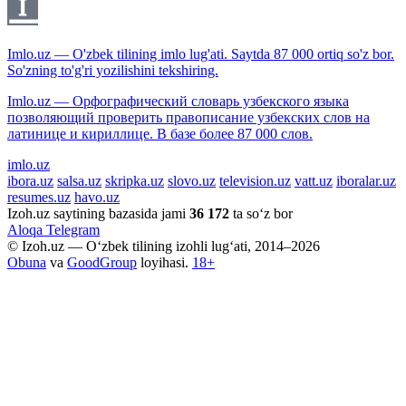
Imlo.uz — O'zbek tilining imlo lug'ati. Saytda 87 000 ortiq so'z bor.
So'zning to'g'ri yozilishini tekshiring.
Imlo.uz — Орфографический словарь узбекского языка
позволяющий проверить правописание узбекских слов на
латинице и кириллице. В базе более 87 000 слов.
imlo.uz
ibora.uz
salsa.uz
skripka.uz
slovo.uz
television.uz
vatt.uz
iboralar.uz
resumes.uz
havo.uz
Izoh.uz saytining bazasida jami
36 172
ta so‘z bor
Aloqa
Telegram
© Izoh.uz — O‘zbek tilining izohli lug‘ati, 2014–2026
Obuna
va
GoodGroup
loyihasi.
18+