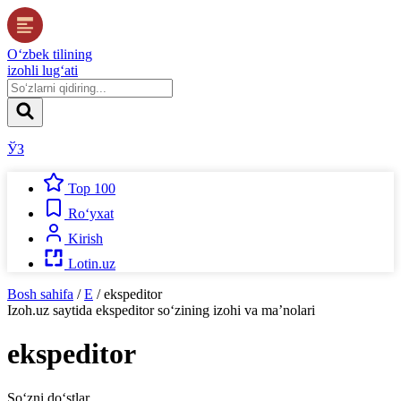
O‘zbek tilining
izohli lug‘ati
ЎЗ
Top 100
Ro‘yxat
Kirish
Lotin.uz
Bosh sahifa
/
E
/
ekspeditor
Izoh.uz
saytida
ekspeditor
so‘zining izohi va ma’nolari
ekspeditor
So‘zni do‘stlar