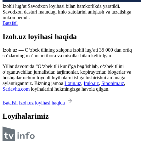
Izohli lugʻat
Savodxon
loyihasi bilan hamkorlikda yaratildi.
Savodxon dasturi matndagi imlo xatolarini aniqlash va tuzatishga
imkon beradi.
Batafsil
Izoh.uz loyihasi haqida
Izoh.uz — O‘zbek tilining xalqona izohli lug‘ati 35 000 dan ortiq
so‘zlarning ma’nolari ibora va misollar bilan keltirilgan.
Yillar davomida “O‘zbek tili kuni”ga bag‘ishlab, o‘zbek tilini
o‘rganuvchilar, jurnalistlar, tarjimonlar, kopirayterlar, blogerlar va
boshqalar uchun foydali loyihalarni ishga tushirishni an’anaga
aylantirganmiz. Bizning jamoa
Lotin.uz
,
Imlo.uz
,
Sinonim.uz
,
Sarlavha.com
loyihalarini hukmingizga havola qilgan.
Batafsil Izoh.uz loyihasi haqida
Loyihalarimiz