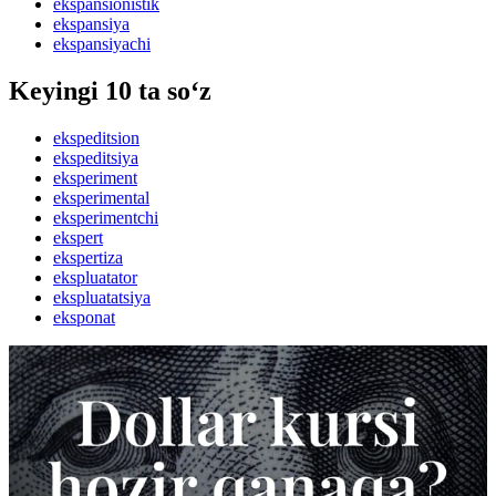
ekspansionistik
ekspansiya
ekspansiyachi
Keyingi 10 ta so‘z
ekspeditsion
ekspeditsiya
eksperiment
eksperimental
eksperimentchi
ekspert
ekspertiza
ekspluatator
ekspluatatsiya
eksponat