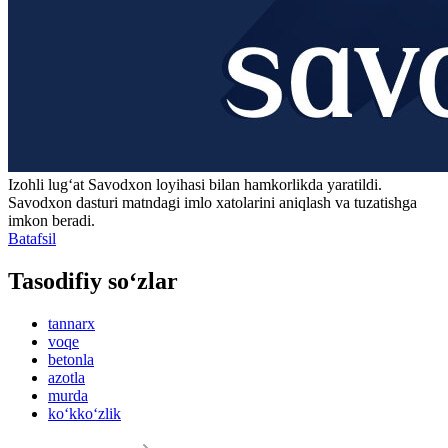
Izohli lugʻat
Savodxon
loyihasi bilan hamkorlikda yaratildi.
Savodxon dasturi matndagi imlo xatolarini aniqlash va tuzatishga
imkon beradi.
Batafsil
Tasodifiy so‘zlar
tannarx
voqe
betonla
azotla
murda
ko‘kko‘zlik