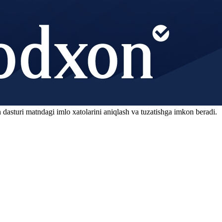
 dasturi matndagi imlo xatolarini aniqlash va tuzatishga imkon beradi.