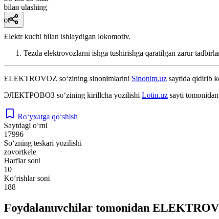
bilan ulashing
ot
Elektr kuchi bilan ishlaydigan lokomotiv.
Tezda elektrovozlarni ishga tushirishga qaratilgan zarur tadbirla
ELEKTROVOZ
so‘zining sinonimlarini
Sinonim.uz
saytida qidirib k
ЭЛЕКТРОВОЗ
so‘zining kirillcha yozilishi
Lotin.uz
sayti tomonidan 
Ro‘yxatga qo‘shish
Saytdagi o‘rni
17996
So‘zning teskari yozilishi
zovortkele
Harflar soni
10
Ko‘rishlar soni
188
Foydalanuvchilar tomonidan ELEKTROVOZ