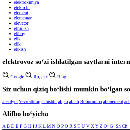
elektroximiya
elektrchi
element
elementar
elevator
elfurush
eliboy
elik
elik
elikish
elektrovoz so‘zi ishlatilgan saytlarni inter
Google
Яндекс
Bing
Siz uchun qiziq bo‘lishi mumkin bo‘lgan so
absolyut
Yevroittifoq
achishtir
abjaq
ablah
Boburnoma
abonement
ach
Alifbo bo‘yicha
A
B
D
E
F
G
H
I
J
K
L
M
N
O
P
Q
R
S
T
U
V
X
Y
Z
O‘
G‘
Sh
Ch