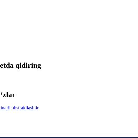
netda qidiring
‘zlar
inarli
abstraktlashtir