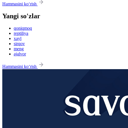
Hammasini ko‘rish
Yangi so'zlar
qoniqmoq
reptiliya
xayl
sirqov
meng
ajalvor
Hammasini ko‘rish