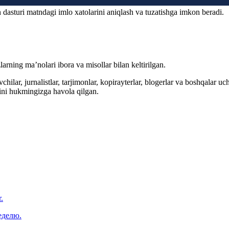
 dasturi matndagi imlo xatolarini aniqlash va tuzatishga imkon beradi.
arning ma’nolari ibora va misollar bilan keltirilgan.
hilar, jurnalistlar, tarjimonlar, kopirayterlar, blogerlar va boshqalar u
ini hukmingizga havola qilgan.
.
еделю.