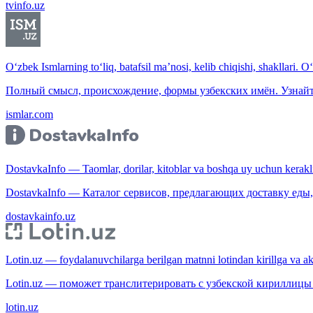
tvinfo.uz
O‘zbek Ismlarning to‘liq, batafsil ma’nosi, kelib chiqishi, shakllari. O
Полный смысл, происхождение, формы узбекских имён. Узнайт
ismlar.com
DostavkaInfo — Taomlar, dorilar, kitoblar va boshqa uy uchun kerakli b
DostavkaInfo — Каталог сервисов, предлагающих доставку еды, 
dostavkainfo.uz
Lotin.uz — foydalanuvchilarga berilgan matnni lotindan kirillga va aksi
Lotin.uz — поможет транслитерировать с узбекской кириллицы 
lotin.uz