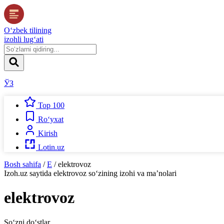
O‘zbek tilining
izohli lug‘ati
ЎЗ
Top 100
Ro‘yxat
Kirish
Lotin.uz
Bosh sahifa
/
E
/
elektrovoz
Izoh.uz
saytida
elektrovoz
so‘zining izohi va ma’nolari
elektrovoz
So‘zni do‘stlar