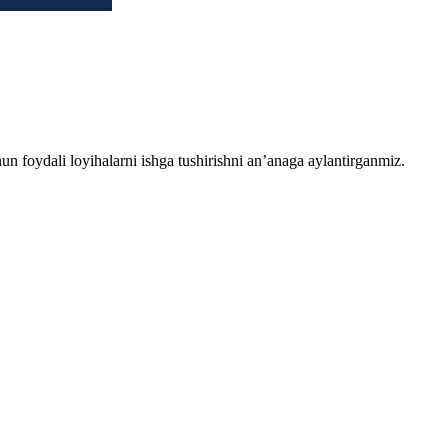
chun foydali loyihalarni ishga tushirishni an’anaga aylantirganmiz.