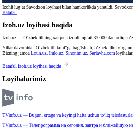
Izohli lugʻat
Savodxon
loyihasi bilan hamkorlikda yaratildi. Savodxon
Batafsil
Izoh.uz loyihasi haqida
Izoh.uz — O‘zbek tilining xalqona izohli lug‘ati 35 000 dan ortiq so‘zl
Yillar davomida “O‘zbek tili kuni”ga bag‘ishlab, o‘zbek tilini o‘rganuvc
Bizning jamoa
Lotin.uz
,
Imlo.uz
,
Sinonim.uz
,
Sarlavha.com
loyihalar
Batafsil Izoh.uz loyihasi haqida
Loyihalarimiz
TVinfo.uz — Bugun, ertaga va keyingi hafta uchun to‘liq teledasturlar
TVinfo.uz — Телепрограмма на сегодня, завтра и ближайшую н