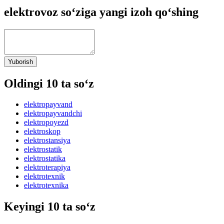
elektrovoz so‘ziga yangi izoh qo‘shing
Yuborish
Oldingi 10 ta so‘z
elektropayvand
elektropayvandchi
elektropoyezd
elektroskop
elektrostansiya
elektrostatik
elektrostatika
elektroterapiya
elektrotexnik
elektrotexnika
Keyingi 10 ta so‘z