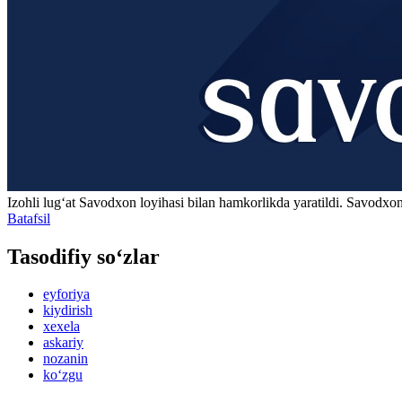
Izohli lugʻat
Savodxon
loyihasi bilan hamkorlikda yaratildi. Savodxon
Batafsil
Tasodifiy so‘zlar
eyforiya
kiydirish
xexela
askariy
nozanin
ko‘zgu