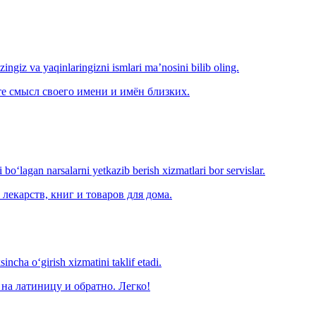
‘zingiz va yaqinlaringizni ismlari ma’nosini bilib oling.
е смысл своего имени и имён близких.
o‘lagan narsalarni yetkazib berish xizmatlari bor servislar.
лекарств, книг и товаров для дома.
ncha o‘girish xizmatini taklif etadi.
на латиницу и обратно. Легко!