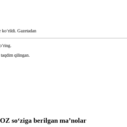
r koʻrildi.
Gazetadan
o‘ring.
taqdim qilingan.
 so‘ziga berilgan ma’nolar