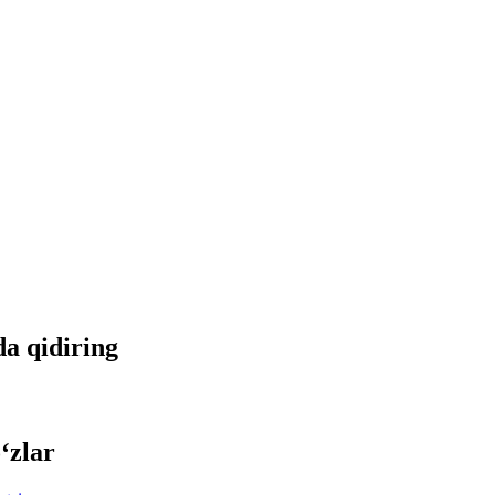
da qidiring
‘zlar