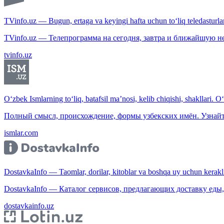
TVinfo.uz — Bugun, ertaga va keyingi hafta uchun to‘liq teledasturlar
TVinfo.uz — Телепрограмма на сегодня, завтра и ближайшую н
tvinfo.uz
O‘zbek Ismlarning to‘liq, batafsil ma’nosi, kelib chiqishi, shakllari. O
Полный смысл, происхождение, формы узбекских имён. Узнайт
ismlar.com
DostavkaInfo — Taomlar, dorilar, kitoblar va boshqa uy uchun kerakli b
DostavkaInfo — Каталог сервисов, предлагающих доставку еды, 
dostavkainfo.uz