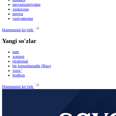
mexanizatsiyalan
xastaxona
perron
vasiyatnoma
Hammasini ko‘rish
Yangi so'zlar
latte
xotspot
ekstremal
bir tomonlamalik (Bias)
xuzu’
bodbon
Hammasini ko‘rish