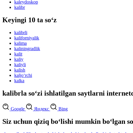
kaleydoskop
kalibr
Keyingi 10 ta so‘z
kalibrli
kaliforniyalik
kalima
kaliningradlik
kalit
kaliy
kaliyli
kalish
kaljo‘rchi
kalka
kalibrla so‘zi ishlatilgan saytlarni internet
Google
Яндекс
Bing
Siz uchun qiziq bo‘lishi mumkin bo‘lgan so