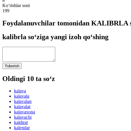
8
Ko‘rishlar soni
199
Foydalanuvchilar tomonidan KALIBRLA so
kalibrla so‘ziga yangi izoh qo‘shing
Yuborish
Oldingi 10 ta so‘z
kalava
kalavala
kalavalan
kalavalat
kalavaxona
kalavachi
kaldirat
kalendar