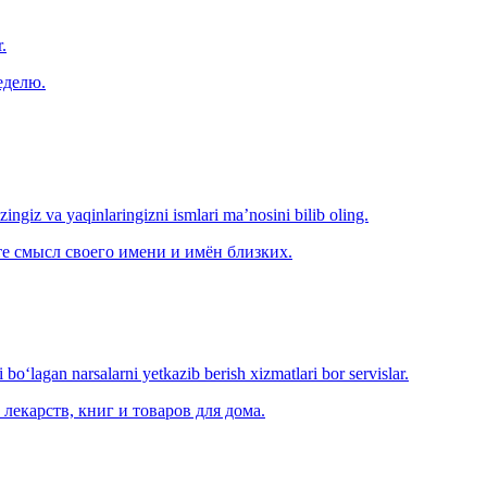
.
еделю.
‘zingiz va yaqinlaringizni ismlari ma’nosini bilib oling.
е смысл своего имени и имён близких.
o‘lagan narsalarni yetkazib berish xizmatlari bor servislar.
лекарств, книг и товаров для дома.