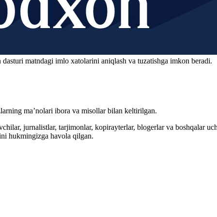
 dasturi matndagi imlo xatolarini aniqlash va tuzatishga imkon beradi.
arning ma’nolari ibora va misollar bilan keltirilgan.
hilar, jurnalistlar, tarjimonlar, kopirayterlar, blogerlar va boshqalar u
ini hukmingizga havola qilgan.