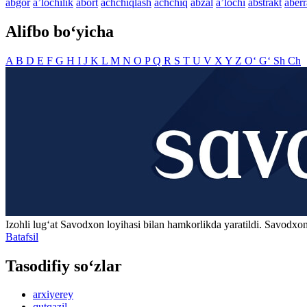
abgor
aʼlochilik
abort
achchiqlash
achchiq
abzal
aʼlochi
abstrakt
aberr
Alifbo bo‘yicha
A
B
D
E
F
G
H
I
J
K
L
M
N
O
P
Q
R
S
T
U
V
X
Y
Z
O‘
G‘
Sh
Ch
Izohli lugʻat
Savodxon
loyihasi bilan hamkorlikda yaratildi. Savodxon
Batafsil
Tasodifiy so‘zlar
arxiyerey
qutqazil