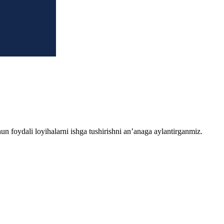
chun foydali loyihalarni ishga tushirishni an’anaga aylantirganmiz.