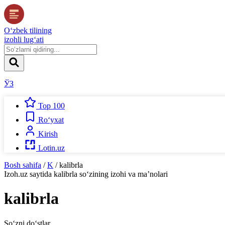
O‘zbek tilining
izohli lug‘ati
ЎЗ
Top 100
Ro‘yxat
Kirish
Lotin.uz
Bosh sahifa
/
K
/
kalibrla
Izoh.uz
saytida
kalibrla
so‘zining izohi va ma’nolari
kalibrla
So‘zni do‘stlar