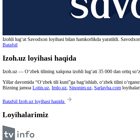
Izohli lugʻat
Savodxon
loyihasi bilan hamkorlikda yaratildi. Savodxon
Batafsil
Izoh.uz loyihasi haqida
Izoh.uz — O‘zbek tilining xalqona izohli lug‘ati 35 000 dan ortiq so‘zl
Yillar davomida “O‘zbek tili kuni”ga bag‘ishlab, o‘zbek tilini o‘rganuvc
Bizning jamoa
Lotin.uz
,
Imlo.uz
,
Sinonim.uz
,
Sarlavha.com
loyihalar
Batafsil Izoh.uz loyihasi haqida
Loyihalarimiz