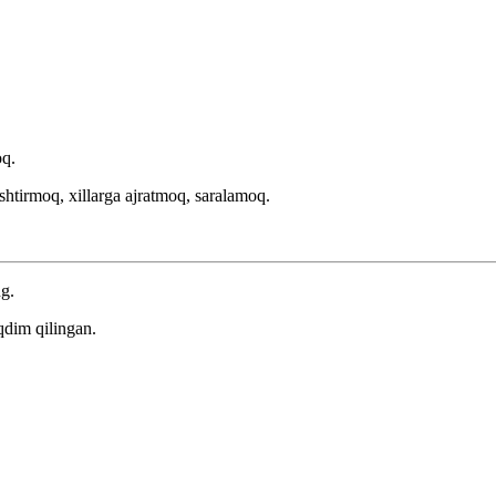
oq.
shtirmoq, xillarga ajratmoq, saralamoq.
ng.
qdim qilingan.