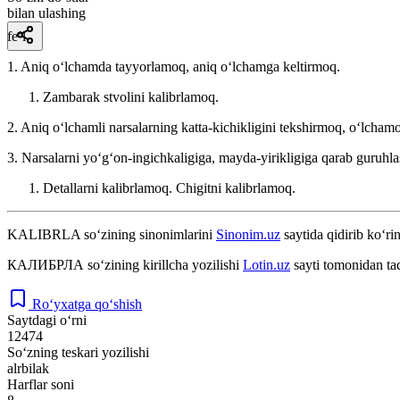
bilan ulashing
fe’l
1. Aniq oʻlchamda tayyorlamoq, aniq oʻlchamga keltirmoq.
Zambarak stvolini kalibrlamoq.
2. Aniq oʻlchamli narsalarning katta-kichikligini tekshirmoq, oʻlcham
3. Narsalarni yoʻgʻon-ingichkaligiga, mayda-yirikligiga qarab guruhla
Detallarni kalibrlamoq. Chigitni kalibrlamoq.
KALIBRLA
so‘zining sinonimlarini
Sinonim.uz
saytida qidirib ko‘ri
КАЛИБРЛА
so‘zining kirillcha yozilishi
Lotin.uz
sayti tomonidan ta
Ro‘yxatga qo‘shish
Saytdagi o‘rni
12474
So‘zning teskari yozilishi
alrbilak
Harflar soni