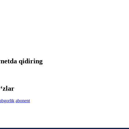
rnetda qidiring
‘zlar
abgorlik
abonent