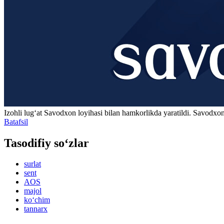
Izohli lugʻat
Savodxon
loyihasi bilan hamkorlikda yaratildi. Savodxon
Batafsil
Tasodifiy so‘zlar
surlat
sent
AOS
majol
ko‘chim
tannarx