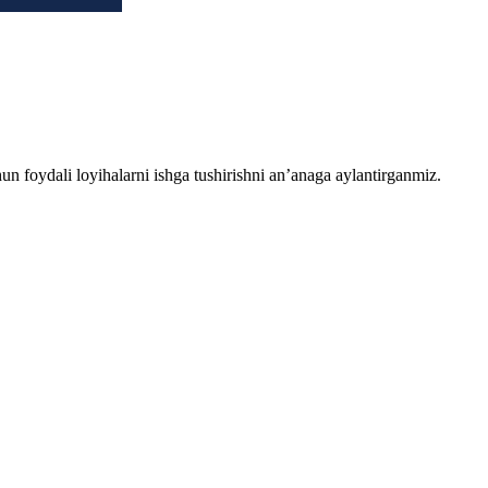
chun foydali loyihalarni ishga tushirishni an’anaga aylantirganmiz.