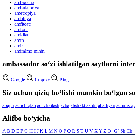
ambrazura
ambulatoriya
ametropiya
amfibiya
amfiteatr
amfora
amidlan
amin
amir
amiralmo‘minin
ambassador so‘zi ishlatilgan saytlarni inte
Google
Яндекс
Bing
Siz uchun qiziq bo‘lishi mumkin bo‘lgan so
abajur
achchiqlan
achchiqlash
acha
abstraktlashtir
abadiyan
achimsiq
Alifbo bo‘yicha
A
B
D
E
F
G
H
I
J
K
L
M
N
O
P
Q
R
S
T
U
V
X
Y
Z
O‘
G‘
Sh
Ch