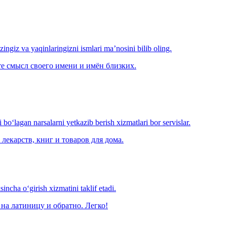
‘zingiz va yaqinlaringizni ismlari ma’nosini bilib oling.
е смысл своего имени и имён близких.
o‘lagan narsalarni yetkazib berish xizmatlari bor servislar.
лекарств, книг и товаров для дома.
ncha o‘girish xizmatini taklif etadi.
на латиницу и обратно. Легко!