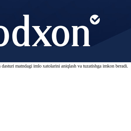
 dasturi matndagi imlo xatolarini aniqlash va tuzatishga imkon beradi.