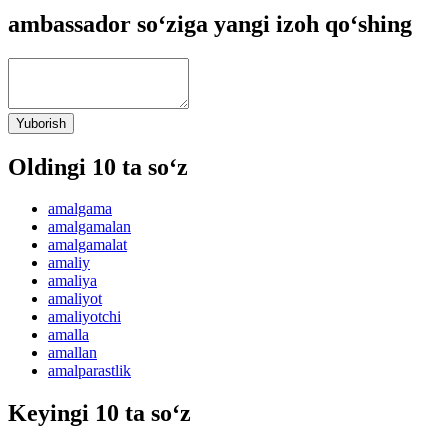
ambassador so‘ziga yangi izoh qo‘shing
Yuborish
Oldingi 10 ta so‘z
amalgama
amalgamalan
amalgamalat
amaliy
amaliya
amaliyot
amaliyotchi
amalla
amallan
amalparastlik
Keyingi 10 ta so‘z