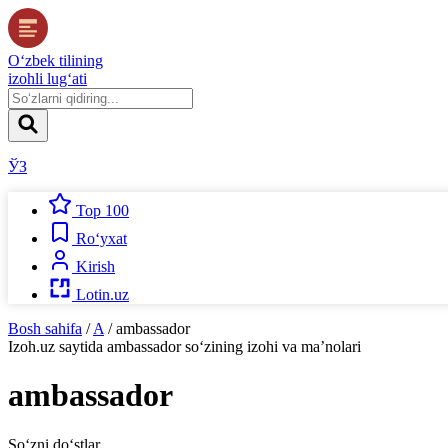
O‘zbek tilining
izohli lug‘ati
ЎЗ
Top 100
Ro‘yxat
Kirish
Lotin.uz
Bosh sahifa
/
A
/
ambassador
Izoh.uz
saytida
ambassador
so‘zining izohi va ma’nolari
ambassador
So‘zni do‘stlar