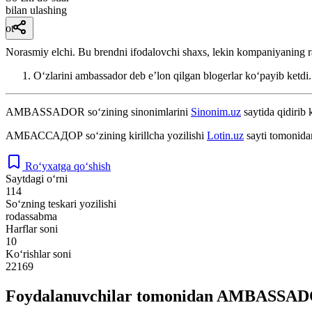
bilan ulashing
ot
Norasmiy elchi. Bu brendni ifodalovchi shaxs, lekin kompaniyaning ra
O‘zlarini ambassador deb e’lon qilgan blogerlar ko‘payib ketdi
AMBASSADOR
so‘zining sinonimlarini
Sinonim.uz
saytida qidirib 
АМБАССАДОР
so‘zining kirillcha yozilishi
Lotin.uz
sayti tomonida
Ro‘yxatga qo‘shish
Saytdagi o‘rni
114
So‘zning teskari yozilishi
rodassabma
Harflar soni
10
Ko‘rishlar soni
22169
Foydalanuvchilar tomonidan AMBASSADOR