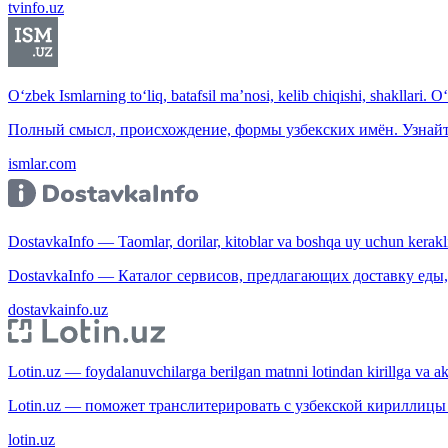
tvinfo.uz
O‘zbek Ismlarning to‘liq, batafsil ma’nosi, kelib chiqishi, shakllari. O
Полный смысл, происхождение, формы узбекских имён. Узнайт
ismlar.com
DostavkaInfo — Taomlar, dorilar, kitoblar va boshqa uy uchun kerakli b
DostavkaInfo — Каталог сервисов, предлагающих доставку еды, 
dostavkainfo.uz
Lotin.uz — foydalanuvchilarga berilgan matnni lotindan kirillga va aksi
Lotin.uz — поможет транслитерировать с узбекской кириллицы 
lotin.uz