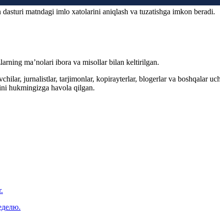
 dasturi matndagi imlo xatolarini aniqlash va tuzatishga imkon beradi.
arning ma’nolari ibora va misollar bilan keltirilgan.
hilar, jurnalistlar, tarjimonlar, kopirayterlar, blogerlar va boshqalar u
ini hukmingizga havola qilgan.
.
еделю.