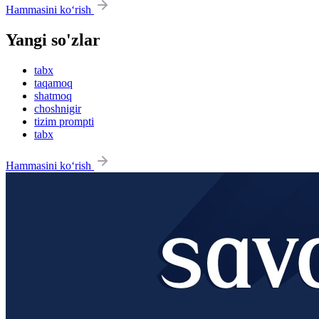
Hammasini ko‘rish
Yangi so'zlar
tabx
taqamoq
shatmoq
choshnigir
tizim prompti
tabx
Hammasini ko‘rish