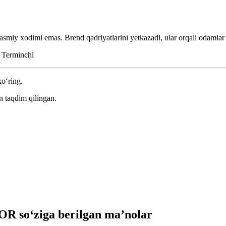
smiy xodimi emas. Brend qadriyatlarini yetkazadi, ular orqali odamlar
.
Terminchi
ko‘ring.
n taqdim qilingan.
 so‘ziga berilgan ma’nolar