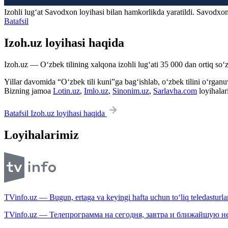
Izohli lugʻat
Savodxon
loyihasi bilan hamkorlikda yaratildi. Savodxon
Batafsil
Izoh.uz loyihasi haqida
Izoh.uz — O‘zbek tilining xalqona izohli lug‘ati 35 000 dan ortiq so‘zl
Yillar davomida “O‘zbek tili kuni”ga bag‘ishlab, o‘zbek tilini o‘rganuvc
Bizning jamoa
Lotin.uz
,
Imlo.uz
,
Sinonim.uz
,
Sarlavha.com
loyihalar
Batafsil Izoh.uz loyihasi haqida
Loyihalarimiz
TVinfo.uz — Bugun, ertaga va keyingi hafta uchun to‘liq teledasturlar
TVinfo.uz — Телепрограмма на сегодня, завтра и ближайшую н