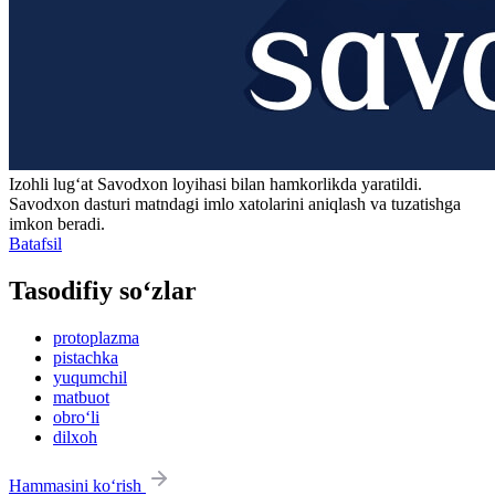
Izohli lugʻat
Savodxon
loyihasi bilan hamkorlikda yaratildi.
Savodxon dasturi matndagi imlo xatolarini aniqlash va tuzatishga
imkon beradi.
Batafsil
Tasodifiy so‘zlar
protoplazma
pistachka
yuqumchil
matbuot
obro‘li
dilxoh
Hammasini ko‘rish