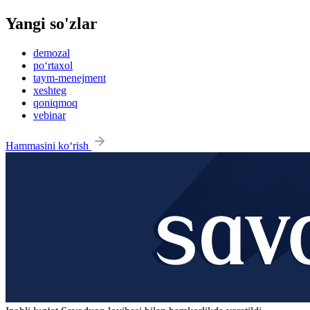
Yangi so'zlar
demozal
po‘rtaxol
taym-menejment
xeshteg
qoniqmoq
vebinar
Hammasini ko‘rish