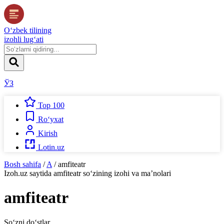
O‘zbek tilining
izohli lug‘ati
ЎЗ
Top 100
Ro‘yxat
Kirish
Lotin.uz
Bosh sahifa
/
A
/
amfiteatr
Izoh.uz
saytida
amfiteatr
so‘zining izohi va ma’nolari
amfiteatr
So‘zni do‘stlar