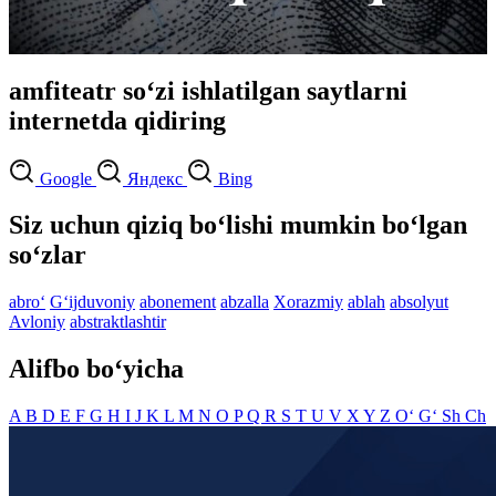
amfiteatr so‘zi ishlatilgan saytlarni
internetda qidiring
Google
Яндекс
Bing
Siz uchun qiziq bo‘lishi mumkin bo‘lgan
so‘zlar
abro‘
G‘ijduvoniy
abonement
abzalla
Xorazmiy
ablah
absolyut
Avloniy
abstraktlashtir
Alifbo bo‘yicha
A
B
D
E
F
G
H
I
J
K
L
M
N
O
P
Q
R
S
T
U
V
X
Y
Z
O‘
G‘
Sh
Ch