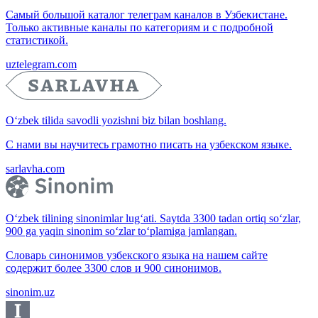
Самый большой каталог телеграм каналов в Узбекистане.
Только активные каналы по категориям и с подробной
статистикой.
uztelegram.com
O‘zbek tilida savodli yozishni biz bilan boshlang.
С нами вы научитесь грамотно писать на узбекском языке.
sarlavha.com
O‘zbek tilining sinonimlar lug‘ati. Saytda 3300 tadan ortiq so‘zlar,
900 ga yaqin sinonim so‘zlar to‘plamiga jamlangan.
Словарь синонимов узбекского языка на нашем сайте
содержит более 3300 слов и 900 синонимов.
sinonim.uz