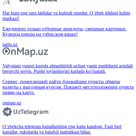
Har kuni eng sara latifalar va kulguli rasmlar. O‘zbek tilidagi kulgu
markazi!
Ежедневно только отборные анекдоты, смешные картинки.
Кузница юмора на узбекском языке!
latifa.uz
Valyutani yuqori kursda almashtirish uchun yaqin punktlarni aniqlab
beruvchi servis. Punkt joylashuvini kartada ko‘rsatadi.
Сервис, помогающий найти ближайшие пункты обмена
валюты с выгодным курсом. Покажет местоположение пункта
прямо на карте.
onmap.uz
O‘zbekcha telegram kanallarining eng katta katalogi. Faqt faol
kanallar, ruknlarda va batafsil statistikasi bilan.