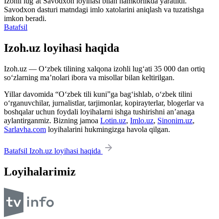
Izohli lugʻat
Savodxon
loyihasi bilan hamkorlikda yaratildi.
Savodxon dasturi matndagi imlo xatolarini aniqlash va tuzatishga
imkon beradi.
Batafsil
Izoh.uz loyihasi haqida
Izoh.uz — O‘zbek tilining xalqona izohli lug‘ati 35 000 dan ortiq
so‘zlarning ma’nolari ibora va misollar bilan keltirilgan.
Yillar davomida “O‘zbek tili kuni”ga bag‘ishlab, o‘zbek tilini
o‘rganuvchilar, jurnalistlar, tarjimonlar, kopirayterlar, blogerlar va
boshqalar uchun foydali loyihalarni ishga tushirishni an’anaga
aylantirganmiz. Bizning jamoa
Lotin.uz
,
Imlo.uz
,
Sinonim.uz
,
Sarlavha.com
loyihalarini hukmingizga havola qilgan.
Batafsil Izoh.uz loyihasi haqida
Loyihalarimiz