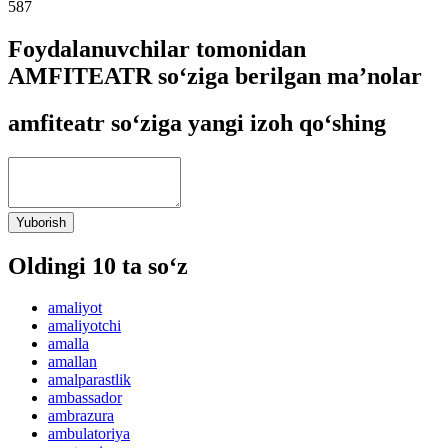
587
Foydalanuvchilar tomonidan
AMFITEATR so‘ziga berilgan ma’nolar
amfiteatr so‘ziga yangi izoh qo‘shing
Yuborish
Oldingi 10 ta so‘z
amaliyot
amaliyotchi
amalla
amallan
amalparastlik
ambassador
ambrazura
ambulatoriya