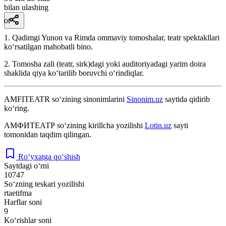
bilan ulashing
ot
1. Qadimgi Yunon va Rimda ommaviy tomoshalar, teatr spektakllari
koʻrsatilgan mahobatli bino.
2. Tomosha zali (teatr, sirk)dagi yoki auditoriyadagi yarim doira
shaklida qiya koʻtarilib boruvchi oʻrindiqlar.
AMFITEATR
so‘zining sinonimlarini
Sinonim.uz
saytida qidirib
ko‘ring.
АМФИТЕАТР
so‘zining kirillcha yozilishi
Lotin.uz
sayti
tomonidan taqdim qilingan.
Ro‘yxatga qo‘shish
Saytdagi o‘rni
10747
So‘zning teskari yozilishi
rtaetifma
Harflar soni
9
Ko‘rishlar soni