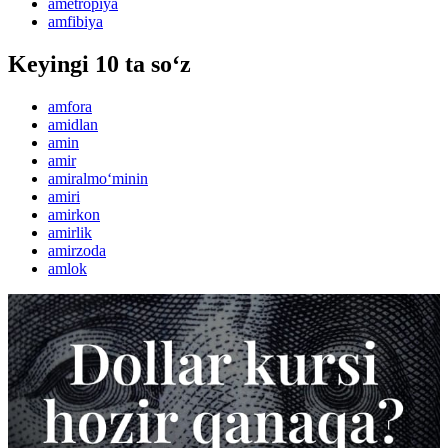
ametropiya
amfibiya
Keyingi 10 ta so‘z
amfora
amidlan
amin
amir
amiralmo‘minin
amiri
amirkon
amirlik
amirzoda
amlok