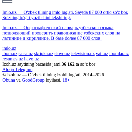
Imlo.uz — O'zbek tilining imlo lug'ati. Saytda 87 000 ortiq so'z bor.
So'zning to'g'ri yozilishini tekshiring.
Imlo.uz — Орфографический словарь узбекского языка
позволяющий проверить правописание узбекских слов на
латинице и кириллице. В базе более 87 000 слов.
imlo.uz
ibora.uz
salsa.uz
skripka.uz
slovo.uz
television.uz
vatt.uz
iboralar.uz
resumes.uz
havo.uz
Izoh.uz saytining bazasida jami
36 162
ta so‘z bor
Aloqa
Telegram
© Izoh.uz — O‘zbek tilining izohli lug‘ati, 2014–2026
Obuna
va
GoodGroup
loyihasi.
18+