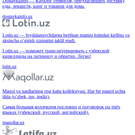
DostavkaInfo — Каталог сервисов, предлагающих доставку
еды, лекарств, книг и товаров для дома.
dostavkainfo.uz
Lotin.uz — foydalanuvchilarga berilgan matnni lotindan kirillga va
aksincha o‘girish xizmatini taklif etadi.
Lotin.uz — поможет транслитерировать с узбекской
кириллицы на латиницу и обратно. Легко!
lotin.uz
Maqol va naqllarning eng katta kolleksiyasi. Har bir maqol uchta
tilda (o‘zbek, rus, ingliz).
Самая большая коллекция пословиц и поговорок на трёх
языках (узбекский, русский, английский).
maqollar.uz