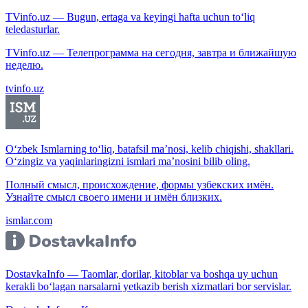
TVinfo.uz — Bugun, ertaga va keyingi hafta uchun to‘liq
teledasturlar.
TVinfo.uz — Телепрограмма на сегодня, завтра и ближайшую
неделю.
tvinfo.uz
O‘zbek Ismlarning to‘liq, batafsil ma’nosi, kelib chiqishi, shakllari.
O‘zingiz va yaqinlaringizni ismlari ma’nosini bilib oling.
Полный смысл, происхождение, формы узбекских имён.
Узнайте смысл своего имени и имён близких.
ismlar.com
DostavkaInfo — Taomlar, dorilar, kitoblar va boshqa uy uchun
kerakli bo‘lagan narsalarni yetkazib berish xizmatlari bor servislar.