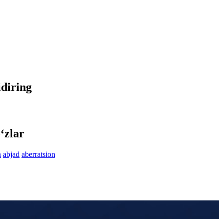
idiring
‘zlar
h
abjad
aberratsion