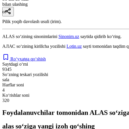
bilan ulashing
ot
Pilik yoqib davolash usuli (irim).
ALAS
so‘zining sinonimlarini
Sinonim.uz
saytida qidirib ko‘ring.
АЛАС
so‘zining kirillcha yozilishi
Lotin.uz
sayti tomonidan taqdim q
Ro‘yxatga qo‘shish
Saytdagi o‘rni
9345
So‘zning teskari yozilishi
sala
Harflar soni
4
Ko‘rishlar soni
320
Foydalanuvchilar tomonidan ALAS so‘ziga
alas so‘ziga yangi izoh qo‘shing