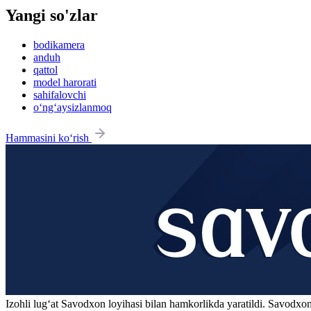
Yangi so'zlar
bodikamera
anduh
qattol
model harorati
sahifalovchi
o‘ng‘aysizlanmoq
Hammasini ko‘rish
Izohli lugʻat
Savodxon
loyihasi bilan hamkorlikda yaratildi. Savodxon