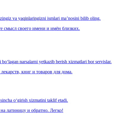
‘zingiz va yaqinlaringizni ismlari ma’nosini bilib oling.
е смысл своего имени и имён близких.
o‘lagan narsalarni yetkazib berish xizmatlari bor servislar.
лекарств, книг и товаров для дома.
ncha o‘girish xizmatini taklif etadi.
на латиницу и обратно. Легко!