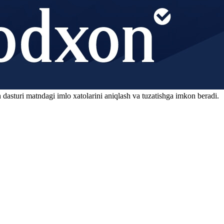
 dasturi matndagi imlo xatolarini aniqlash va tuzatishga imkon beradi.