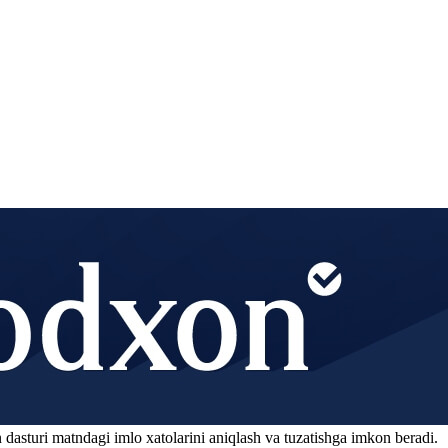
 dasturi matndagi imlo xatolarini aniqlash va tuzatishga imkon beradi.