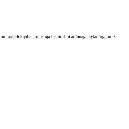
chun foydali loyihalarni ishga tushirishni an’anaga aylantirganmiz.