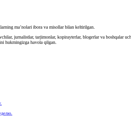
arning ma’nolari ibora va misollar bilan keltirilgan.
hilar, jurnalistlar, tarjimonlar, kopirayterlar, blogerlar va boshqalar u
ini hukmingizga havola qilgan.
.
еделю.