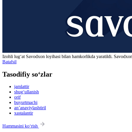
Izohli lugʻat
Savodxon
loyihasi bilan hamkorlikda yaratildi. Savodxon
Batafsil
Tasodifiy so‘zlar
jamlattir
shug‘ullanish
orif
buyurtmachi
anʼanaviylashtiril
xastalantir
Hammasini ko‘rish