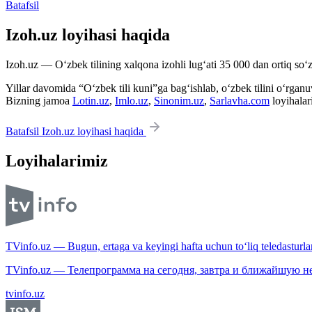
Batafsil
Izoh.uz loyihasi haqida
Izoh.uz — O‘zbek tilining xalqona izohli lug‘ati 35 000 dan ortiq so‘zl
Yillar davomida “O‘zbek tili kuni”ga bag‘ishlab, o‘zbek tilini o‘rganuvc
Bizning jamoa
Lotin.uz
,
Imlo.uz
,
Sinonim.uz
,
Sarlavha.com
loyihalar
Batafsil Izoh.uz loyihasi haqida
Loyihalarimiz
TVinfo.uz — Bugun, ertaga va keyingi hafta uchun to‘liq teledasturlar
TVinfo.uz — Телепрограмма на сегодня, завтра и ближайшую н
tvinfo.uz