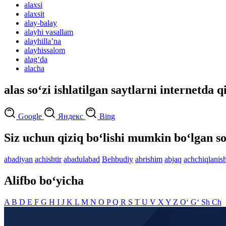
alaxsi
alaxsit
alay-balay
alayhi vasallam
alayhillaʼna
alayhissalom
alag‘da
alacha
alas so‘zi ishlatilgan saytlarni internetda q
Google
Яндекс
Bing
Siz uchun qiziq bo‘lishi mumkin bo‘lgan so
abadiyan
achishtir
abadulabad
Behbudiy
abrishim
abjaq
achchiqlanis
Alifbo bo‘yicha
A
B
D
E
F
G
H
I
J
K
L
M
N
O
P
Q
R
S
T
U
V
X
Y
Z
O‘
G‘
Sh
Ch