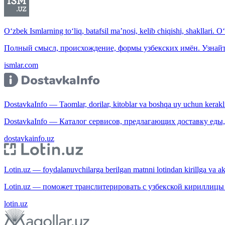
O‘zbek Ismlarning to‘liq, batafsil ma’nosi, kelib chiqishi, shakllari. O
Полный смысл, происхождение, формы узбекских имён. Узнайт
ismlar.com
DostavkaInfo — Taomlar, dorilar, kitoblar va boshqa uy uchun kerakli b
DostavkaInfo — Каталог сервисов, предлагающих доставку еды, 
dostavkainfo.uz
Lotin.uz — foydalanuvchilarga berilgan matnni lotindan kirillga va aksi
Lotin.uz — поможет транслитерировать с узбекской кириллицы 
lotin.uz