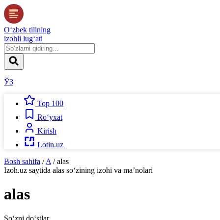
O‘zbek tilining
izohli lug‘ati
ЎЗ
Top 100
Ro‘yxat
Kirish
Lotin.uz
Bosh sahifa
/
A
/
alas
Izoh.uz
saytida
alas
so‘zining izohi va ma’nolari
alas
So‘zni do‘stlar