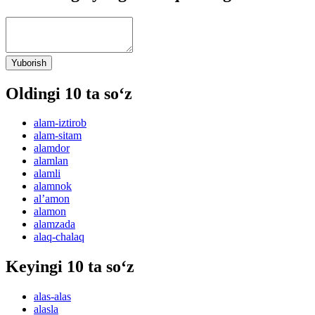
Yuborish
Oldingi 10 ta so‘z
alam-iztirob
alam-sitam
alamdor
alamlan
alamli
alamnok
alʼamon
alamon
alamzada
alaq-chalaq
Keyingi 10 ta so‘z
alas-alas
alasla