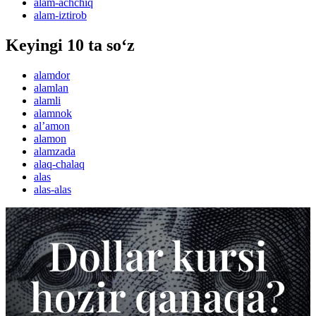
alam-achchiq
alam-iztirob
Keyingi 10 ta so‘z
alamdor
alamlan
alamli
alamnok
alʼamon
alamon
alamzada
alaq-chalaq
alas
alas-alas