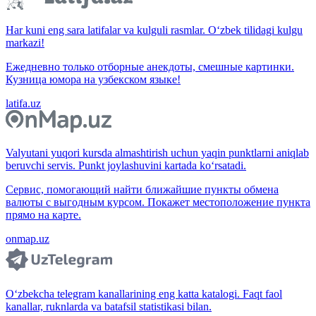
Har kuni eng sara latifalar va kulguli rasmlar. O‘zbek tilidagi kulgu
markazi!
Ежедневно только отборные анекдоты, смешные картинки.
Кузница юмора на узбекском языке!
latifa.uz
Valyutani yuqori kursda almashtirish uchun yaqin punktlarni aniqlab
beruvchi servis. Punkt joylashuvini kartada ko‘rsatadi.
Сервис, помогающий найти ближайшие пункты обмена
валюты с выгодным курсом. Покажет местоположение пункта
прямо на карте.
onmap.uz
O‘zbekcha telegram kanallarining eng katta katalogi. Faqt faol
kanallar, ruknlarda va batafsil statistikasi bilan.