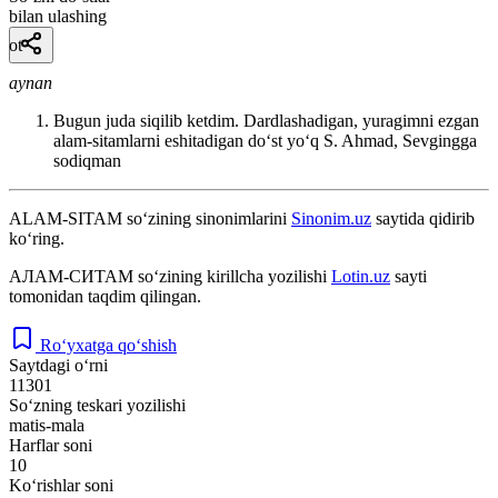
bilan ulashing
ot
aynan
Bugun juda siqilib ketdim. Dardlashadigan, yuragimni ezgan
alam-sitamlarni eshitadigan doʻst yoʻq
S. Ahmad, Sevgingga
sodiqman
ALAM-SITAM
so‘zining sinonimlarini
Sinonim.uz
saytida qidirib
ko‘ring.
АЛАМ-СИТАМ
so‘zining kirillcha yozilishi
Lotin.uz
sayti
tomonidan taqdim qilingan.
Ro‘yxatga qo‘shish
Saytdagi o‘rni
11301
So‘zning teskari yozilishi
matis-mala
Harflar soni
10
Ko‘rishlar soni