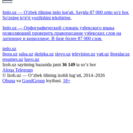
Imlo.uz — O'zbek tilining imlo lug'ati. Saytda 87 000 ortiq so'z bor.
So'zning to'g'ri yozilishini tekshiring.
Imlo.uz — Орфографический словарь узбекского языка
позволяющий проверить правописание узбекских слов на
латинице и кириллице. В базе более 87 000 слов.
imlo.uz
ibora.uz
salsa.uz
skripka.uz
slovo.uz
television.uz
vatt.uz
iboralar.uz
resumes.uz
havo.uz
Izoh.uz saytining bazasida jami
36 149
ta so‘z bor
Aloqa
Telegram
© Izoh.uz — O‘zbek tilining izohli lug‘ati, 2014–2026
Obuna
va
GoodGroup
loyihasi.
18+