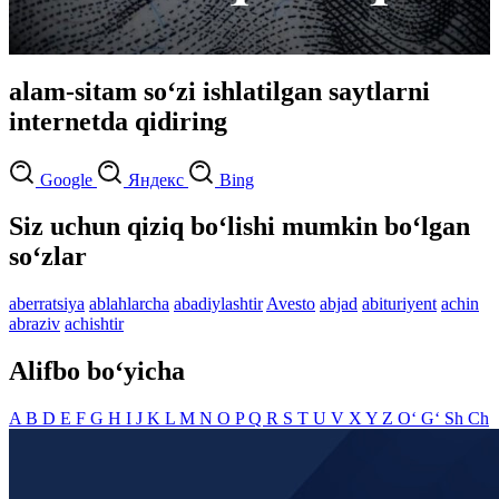
alam-sitam so‘zi ishlatilgan saytlarni
internetda qidiring
Google
Яндекс
Bing
Siz uchun qiziq bo‘lishi mumkin bo‘lgan
so‘zlar
aberratsiya
ablahlarcha
abadiylashtir
Avesto
abjad
abituriyent
achin
abraziv
achishtir
Alifbo bo‘yicha
A
B
D
E
F
G
H
I
J
K
L
M
N
O
P
Q
R
S
T
U
V
X
Y
Z
O‘
G‘
Sh
Ch