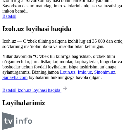
Izohli lugʻat
Savodxon
loyihasi bilan hamkorlikda yaratildi.
Savodxon dasturi matndagi imlo xatolarini aniqlash va tuzatishga
imkon beradi.
Batafsil
Izoh.uz loyihasi haqida
Izoh.uz — O‘zbek tilining xalqona izohli lug‘ati 35 000 dan ortiq
so‘zlarning ma’nolari ibora va misollar bilan keltirilgan.
Yillar davomida “O‘zbek tili kuni”ga bag‘ishlab, o‘zbek tilini
o‘rganuvchilar, jurnalistlar, tarjimonlar, kopirayterlar, blogerlar va
boshqalar uchun foydali loyihalarni ishga tushirishni an’anaga
aylantirganmiz. Bizning jamoa
Lotin.uz
,
Imlo.uz
,
Sinonim.uz
,
Sarlavha.com
loyihalarini hukmingizga havola qilgan.
Batafsil Izoh.uz loyihasi haqida
Loyihalarimiz