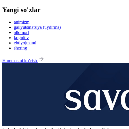
Yangi so'zlar
animizm
gallyutsinatsiya (uydirma)
allomorf
kognitiv
ehtiyojmand
shering
Hammasini ko‘rish