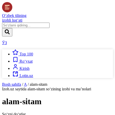
O‘zbek tilining
izohli lug‘ati
ЎЗ
Top 100
Ro‘yxat
Kirish
Lotin.uz
Bosh sahifa
/
A
/
alam-sitam
Izoh.uz
saytida
alam-sitam
so‘zining izohi va ma’nolari
alam-sitam
So‘zni do‘stlar