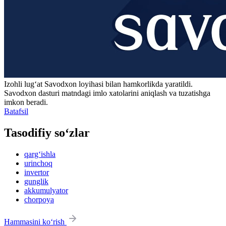
Izohli lugʻat
Savodxon
loyihasi bilan hamkorlikda yaratildi.
Savodxon dasturi matndagi imlo xatolarini aniqlash va tuzatishga
imkon beradi.
Batafsil
Tasodifiy so‘zlar
qarg‘ishla
urinchoq
invertor
gunglik
akkumulyator
chorpoya
Hammasini ko‘rish