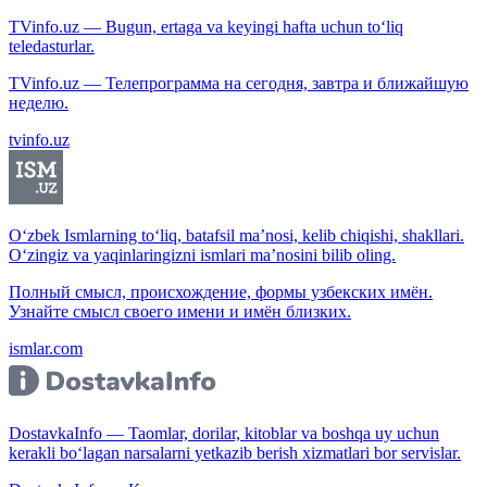
TVinfo.uz — Bugun, ertaga va keyingi hafta uchun to‘liq
teledasturlar.
TVinfo.uz — Телепрограмма на сегодня, завтра и ближайшую
неделю.
tvinfo.uz
O‘zbek Ismlarning to‘liq, batafsil ma’nosi, kelib chiqishi, shakllari.
O‘zingiz va yaqinlaringizni ismlari ma’nosini bilib oling.
Полный смысл, происхождение, формы узбекских имён.
Узнайте смысл своего имени и имён близких.
ismlar.com
DostavkaInfo — Taomlar, dorilar, kitoblar va boshqa uy uchun
kerakli bo‘lagan narsalarni yetkazib berish xizmatlari bor servislar.