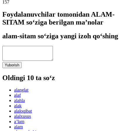
157
Foydalanuvchilar tomonidan ALAM-
SITAM so‘ziga berilgan ma’nolar
alam-sitam so‘ziga yangi izoh qo‘shing
Yuborish
Oldingi 10 ta so‘z
alanglat
alaf
alahla
alak
alaloqibat
alalxusus
aʼlam
alam