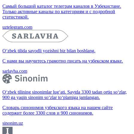
Самый большой каталог телеграм каналов в Узбекистане.
Только активные каналы по категориям и с подробной
статистикой.
uztelegram.com
O‘zbek tilida savodli yozishni biz bilan boshlang.
С нами вы научитесь грамотно писать на узбекском языке.
sarlavha.com
O‘zbek tilining sinonimlar lug‘ati. Saytda 3300 tadan ortiq so‘zlar,
900 ga yaqin sinonim so‘zlar to‘plamiga jamlangan.
Словарь синонимов узбекского языка на нашем сайте
содержит более 3300 слов и 900 синонимов.
sinonim.uz