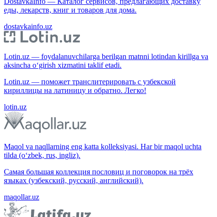
DostavkaInfo — Каталог сервисов, предлагающих доставку
еды, лекарств, книг и товаров для дома.
dostavkainfo.uz
Lotin.uz — foydalanuvchilarga berilgan matnni lotindan kirillga va
aksincha o‘girish xizmatini taklif etadi.
Lotin.uz — поможет транслитерировать с узбекской
кириллицы на латиницу и обратно. Легко!
lotin.uz
Maqol va naqllarning eng katta kolleksiyasi. Har bir maqol uchta
tilda (o‘zbek, rus, ingliz).
Самая большая коллекция пословиц и поговорок на трёх
языках (узбекский, русский, английский).
maqollar.uz