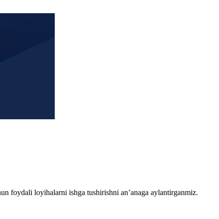
chun foydali loyihalarni ishga tushirishni an’anaga aylantirganmiz.