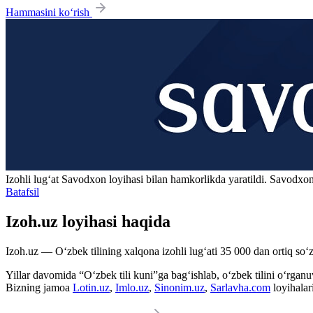
Hammasini ko‘rish
Izohli lugʻat
Savodxon
loyihasi bilan hamkorlikda yaratildi. Savodxon
Batafsil
Izoh.uz loyihasi haqida
Izoh.uz — O‘zbek tilining xalqona izohli lug‘ati 35 000 dan ortiq so‘zl
Yillar davomida “O‘zbek tili kuni”ga bag‘ishlab, o‘zbek tilini o‘rganuvc
Bizning jamoa
Lotin.uz
,
Imlo.uz
,
Sinonim.uz
,
Sarlavha.com
loyihalar