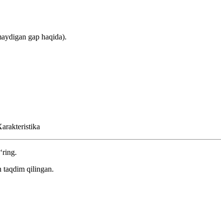
maydigan gap haqida).
arakteristika
‘ring.
 taqdim qilingan.