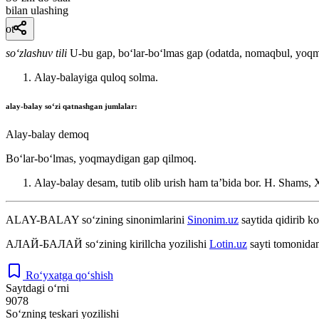
bilan ulashing
ot
so‘zlashuv tili
U-bu gap, boʻlar-boʻlmas gap (odatda, nomaqbul, yoq
Alay-balayiga quloq solma.
alay-balay
soʻzi qatnashgan jumlalar:
Alay-balay demoq
Boʻlar-boʻlmas, yoqmaydigan gap qilmoq.
Alay-balay desam, tutib olib urish ham taʼbida bor.
H. Shams, X
ALAY-BALAY
so‘zining sinonimlarini
Sinonim.uz
saytida qidirib ko
АЛАЙ-БАЛАЙ
so‘zining kirillcha yozilishi
Lotin.uz
sayti tomonidan
Ro‘yxatga qo‘shish
Saytdagi o‘rni
9078
So‘zning teskari yozilishi