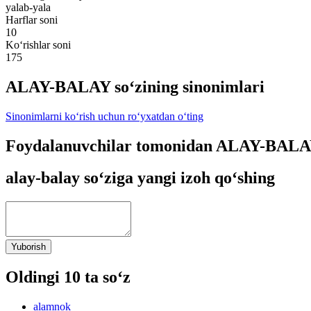
yalab-yala
Harflar soni
10
Ko‘rishlar soni
175
ALAY-BALAY so‘zining sinonimlari
Sinonimlarni ko‘rish uchun ro‘yxatdan o‘ting
Foydalanuvchilar tomonidan ALAY-BALAY 
alay-balay so‘ziga yangi izoh qo‘shing
Yuborish
Oldingi 10 ta so‘z
alamnok