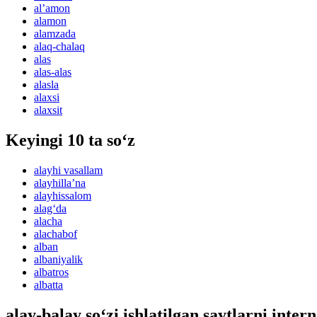
alʼamon
alamon
alamzada
alaq-chalaq
alas
alas-alas
alasla
alaxsi
alaxsit
Keyingi 10 ta so‘z
alayhi vasallam
alayhillaʼna
alayhissalom
alag‘da
alacha
alachabof
alban
albaniyalik
albatros
albatta
alay-balay so‘zi ishlatilgan saytlarni inter