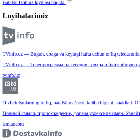
Batafsil Izoh.uz loyihasi haqida
Loyihalarimiz
TVinfo.uz — Bugun, ertaga va keyingi hafta uchun to‘liq teledasturlar
TVinfo.uz — Телепрограмма на сегодня, завтра и ближайшую н
tvinfo.uz
O‘zbek Ismlarning to‘liq, batafsil ma’nosi, kelib chiqishi, shakllari. O
Полный смысл, происхождение, формы узбекских имён. Узнайт
ismlar.com