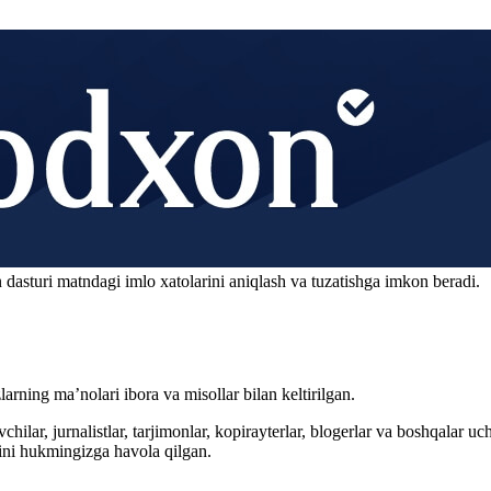
 dasturi matndagi imlo xatolarini aniqlash va tuzatishga imkon beradi.
arning ma’nolari ibora va misollar bilan keltirilgan.
hilar, jurnalistlar, tarjimonlar, kopirayterlar, blogerlar va boshqalar u
ini hukmingizga havola qilgan.