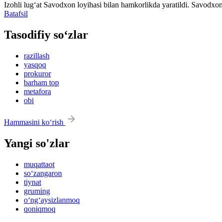
Izohli lugʻat
Savodxon
loyihasi bilan hamkorlikda yaratildi. Savodxon
Batafsil
Tasodifiy so‘zlar
razillash
yasqoq
prokuror
barham top
metafora
obi
Hammasini ko‘rish
Yangi so'zlar
muqattaot
so‘zangaron
tiynat
gruming
o‘ng‘aysizlanmoq
qoniqmoq