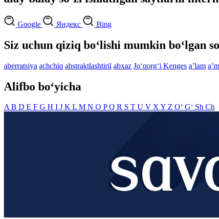
Google
Яндекс
Bing
Siz uchun qiziq bo‘lishi mumkin bo‘lgan so
aberratsiya
achchiq
abstraktlashtiril
abxaz
Jo‘qorg‘i Kenges
aʼlam
aʼm
Alifbo bo‘yicha
A
B
D
E
F
G
H
I
J
K
L
M
N
O
P
Q
R
S
T
U
V
X
Y
Z
O‘
G‘
Sh
Ch