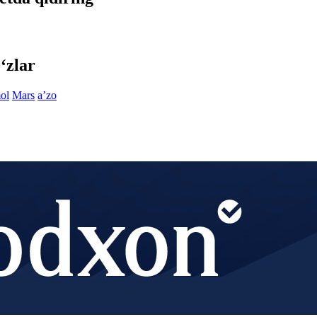
‘zlar
ol
Mars
aʼzo