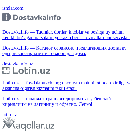
ismlar.com
DostavkaInfo — Taomlar, dorilar, kitoblar va boshqa uy uchun
kerakli bo‘lagan narsalarni yetkazib berish xizmatlari bor servislar.
DostavkaInfo — Каталог сервисов, предлагающих доставку
еды, лекарств, книг и товаров для дома.
dostavkainfo.uz
Lotin.uz — foydalanuvchilarga berilgan matnni lotindan kirillga va
aksincha o‘girish xizmatini taklif etadi.
Lotin.uz — поможет транслитерировать с узбекской
кириллицы на латиницу и обратно. Легко!
lotin.uz