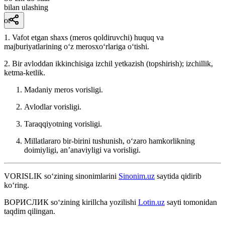
bilan ulashing
ot
1. Vafot etgan shaxs (meros qoldiruvchi) huquq va
majburiyatlarining oʻz merosxoʻrlariga oʻtishi.
2. Bir avloddan ikkinchisiga izchil yetkazish (topshirish); izchillik,
ketma-ketlik.
Madaniy meros vorisligi.
Avlodlar vorisligi.
Taraqqiyotning vorisligi.
Millatlararo bir-birini tushunish, oʻzaro hamkorlikning
doimiyligi, anʼanaviyligi va vorisligi.
VORISLIK
so‘zining sinonimlarini
Sinonim.uz
saytida qidirib
ko‘ring.
ВОРИСЛИК
so‘zining kirillcha yozilishi
Lotin.uz
sayti tomonidan
taqdim qilingan.