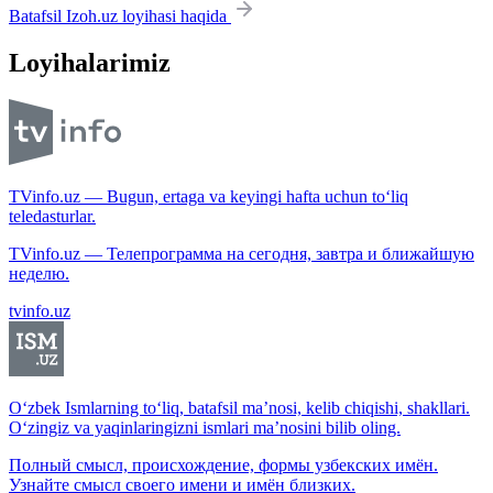
Batafsil Izoh.uz loyihasi haqida
Loyihalarimiz
TVinfo.uz — Bugun, ertaga va keyingi hafta uchun to‘liq
teledasturlar.
TVinfo.uz — Телепрограмма на сегодня, завтра и ближайшую
неделю.
tvinfo.uz
O‘zbek Ismlarning to‘liq, batafsil ma’nosi, kelib chiqishi, shakllari.
O‘zingiz va yaqinlaringizni ismlari ma’nosini bilib oling.
Полный смысл, происхождение, формы узбекских имён.
Узнайте смысл своего имени и имён близких.