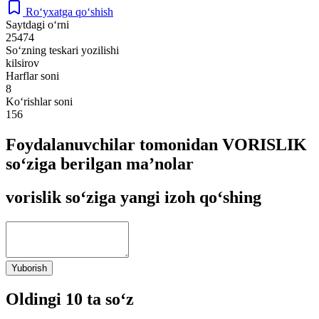
Ro‘yxatga qo‘shish
Saytdagi o‘rni
25474
So‘zning teskari yozilishi
kilsirov
Harflar soni
8
Ko‘rishlar soni
156
Foydalanuvchilar tomonidan VORISLIK
so‘ziga berilgan ma’nolar
vorislik so‘ziga yangi izoh qo‘shing
Yuborish
Oldingi 10 ta so‘z