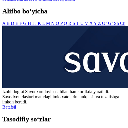
Alifbo bo‘yicha
A
B
D
E
F
G
H
I
J
K
L
M
N
O
P
Q
R
S
T
U
V
X
Y
Z
O‘
G‘
Sh
Ch
Izohli lugʻat
Savodxon
loyihasi bilan hamkorlikda yaratildi.
Savodxon dasturi matndagi imlo xatolarini aniqlash va tuzatishga
imkon beradi.
Batafsil
Tasodifiy so‘zlar