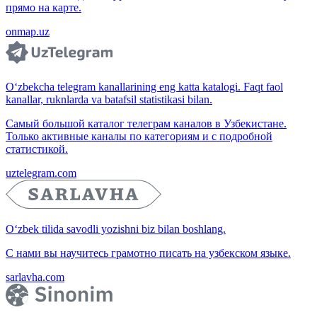
прямо на карте.
onmap.uz
O‘zbekcha telegram kanallarining eng katta katalogi. Faqt faol
kanallar, ruknlarda va batafsil statistikasi bilan.
Самый большой каталог телеграм каналов в Узбекистане.
Только активные каналы по категориям и с подробной
статистикой.
uztelegram.com
O‘zbek tilida savodli yozishni biz bilan boshlang.
С нами вы научитесь грамотно писать на узбекском языке.
sarlavha.com