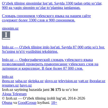
O‘zbek tilining sinonimlar lug‘ati. Saytda 3300 tadan ortiq so‘zlar,
900 ga yaqin sinonim so‘zlar to‘plamiga jamlangan.
Словарь синонимов узбекского языка на нашем сайте
содержит более 3300 слов и 900 синонимов.
sinonim.uz
Imlo.uz — O'zbek tilining imlo lug'ati. Saytda 87 000 ortiq so'z bor.
So'zning to'g'ri yozilishini tekshiring.
Imlo.uz — Орфографический словарь узбекского языка
позволяющий проверить правописание узбекских слов на
латинице и кириллице. В базе более 87 000 слов.
imlo.uz
ibora.uz
salsa.uz
skripka.uz
slovo.uz
television.uz
vatt.uz
iboralar.uz
resumes.uz
havo.uz
Izoh.uz saytining bazasida jami
36 175
ta so‘z bor
Aloqa
Telegram
© Izoh.uz — O‘zbek tilining izohli lug‘ati, 2014–2026
Obuna
va
GoodGroup
loyihasi.
18+