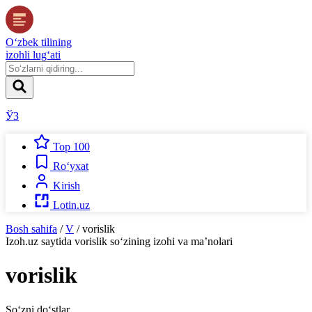
O‘zbek tilining
izohli lug‘ati
ЎЗ
Top 100
Ro‘yxat
Kirish
Lotin.uz
Bosh sahifa
/
V
/
vorislik
Izoh.uz
saytida
vorislik
so‘zining izohi va ma’nolari
vorislik
So‘zni do‘stlar