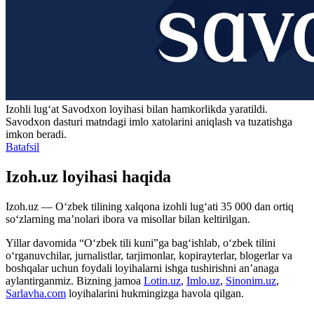
Izohli lugʻat
Savodxon
loyihasi bilan hamkorlikda yaratildi.
Savodxon dasturi matndagi imlo xatolarini aniqlash va tuzatishga
imkon beradi.
Batafsil
Izoh.uz loyihasi haqida
Izoh.uz — O‘zbek tilining xalqona izohli lug‘ati 35 000 dan ortiq
so‘zlarning ma’nolari ibora va misollar bilan keltirilgan.
Yillar davomida “O‘zbek tili kuni”ga bag‘ishlab, o‘zbek tilini
o‘rganuvchilar, jurnalistlar, tarjimonlar, kopirayterlar, blogerlar va
boshqalar uchun foydali loyihalarni ishga tushirishni an’anaga
aylantirganmiz. Bizning jamoa
Lotin.uz
,
Imlo.uz
,
Sinonim.uz
,
Sarlavha.com
loyihalarini hukmingizga havola qilgan.