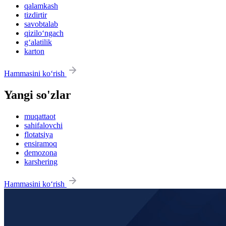
qalamkash
tizdirtir
savobtalab
qizilo‘ngach
g‘alatilik
karton
Hammasini ko‘rish
Yangi so'zlar
muqattaot
sahifalovchi
flotatsiya
ensiramoq
demozona
karshering
Hammasini ko‘rish