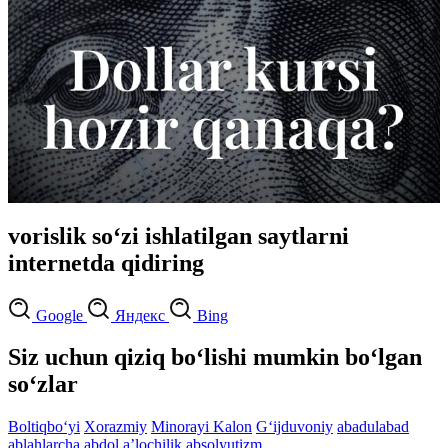
vorislik so‘zi ishlatilgan saytlarni
internetda qidiring
Google
Яндекс
Bing
Siz uchun qiziq bo‘lishi mumkin bo‘lgan
so‘zlar
Boltiqbo‘yi
Xorazmiy
Minorayi Kalon
G‘ijduvoniy
abadulabad
ablahlarcha
abdol
aʼlochilik
absolyutizm