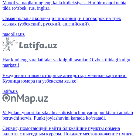
Maqol va naqllarning eng katta kolleksiyasi. Har bir maqol uchta
tilda (o‘zbek, rus, ingliz).
Самая большая коллекция пословиц и поговорок на трёх
языках (узбекский, русский, английский).
maqollar.uz
Har kuni eng sara latifalar va kulguli rasmlar. O‘zbek tilidagi kulgu
markazi!
Ежедневно только отборные анекдоты, смешные картинки.
Кузница юмора на узбекском языке!
latifa.uz
Valyutani yuqori kursda almashtirish uchun yaqin punktlarni aniqlab
beruvchi servis. Punkt joylashuvini kartada ko‘rsatadi.
Сервис, помогающий найти ближайшие пункты обмена
валюты с выгодным курсом. Покажет местоположение пункта