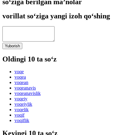
so‘ziga berilgan ma’nolar
vorillat so‘ziga yangi izoh qo‘shing
Yuborish
Oldingi 10 ta so‘z
voqe
voqea
voqean
voqeanavis
voqeanavislik
voqeiy
voqeiylik
voqelik
voqif
voqiflik
Keyingi 10 ta so‘z