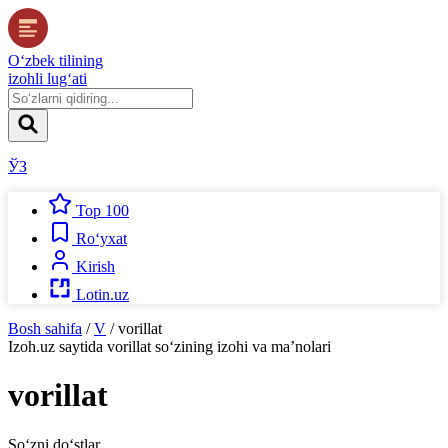
O‘zbek tilining
izohli lug‘ati
ЎЗ
Top 100
Ro‘yxat
Kirish
Lotin.uz
Bosh sahifa
/
V
/
vorillat
Izoh.uz
saytida
vorillat
so‘zining izohi va ma’nolari
vorillat
So‘zni do‘stlar