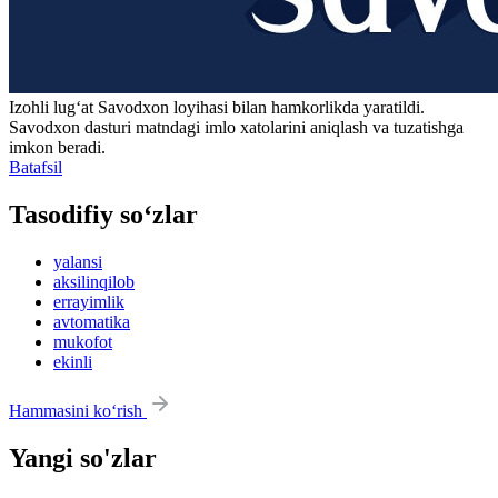
Izohli lugʻat
Savodxon
loyihasi bilan hamkorlikda yaratildi.
Savodxon dasturi matndagi imlo xatolarini aniqlash va tuzatishga
imkon beradi.
Batafsil
Tasodifiy so‘zlar
yalansi
aksilinqilob
errayimlik
avtomatika
mukofot
ekinli
Hammasini ko‘rish
Yangi so'zlar