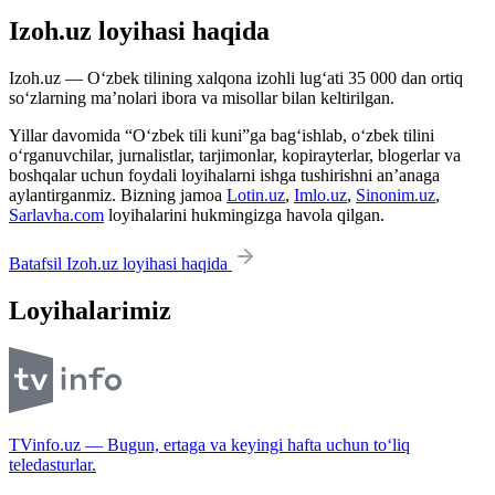
Izoh.uz loyihasi haqida
Izoh.uz — O‘zbek tilining xalqona izohli lug‘ati 35 000 dan ortiq
so‘zlarning ma’nolari ibora va misollar bilan keltirilgan.
Yillar davomida “O‘zbek tili kuni”ga bag‘ishlab, o‘zbek tilini
o‘rganuvchilar, jurnalistlar, tarjimonlar, kopirayterlar, blogerlar va
boshqalar uchun foydali loyihalarni ishga tushirishni an’anaga
aylantirganmiz. Bizning jamoa
Lotin.uz
,
Imlo.uz
,
Sinonim.uz
,
Sarlavha.com
loyihalarini hukmingizga havola qilgan.
Batafsil Izoh.uz loyihasi haqida
Loyihalarimiz
TVinfo.uz — Bugun, ertaga va keyingi hafta uchun to‘liq
teledasturlar.