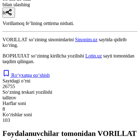
bilan ulashing
fe’l
Vorillamoq feʼlining orttirma nisbati.
VORILLAT
so‘zining sinonimlarini
Sinonim.uz
saytida qidirib
ko‘ring.
ВОРИЛЛАТ
so‘zining kirillcha yozilishi
Lotin.uz
sayti tomonidan
taqdim qilingan.
Ro‘yxatga qo‘shish
Saytdagi o‘rni
26755
So‘zning teskari yozilishi
tallirov
Harflar soni
8
Ko‘rishlar soni
103
Foydalanuvchilar tomonidan VORILLAT