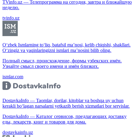
TVinfo.uz — Телепрограмма на сегодня, завтра и ближайшую
неделю.
tvinfo.uz
O‘zbek Ismlarning to‘liq, batafsil ma’nosi, kelib chiqishi, shakllari.
O‘zingiz va yaqinlaringizni ismlari ma’nosini bilib oling.
Полный смысл, происхождение, формы узбекских имён.
Узнайте смысл своего имени и имён близких.
ismlar.com
DostavkaInfo — Taomlar, dorilar, kitoblar va boshqa uy uchun
kerakli bo‘lagan narsalarni yetkazib berish xizmatlari bor servislar.
DostavkaInfo — Каталог сервисов, предлагающих доставку
еды, лекарств, книг и товаров для дома.
dostavkainfo.uz