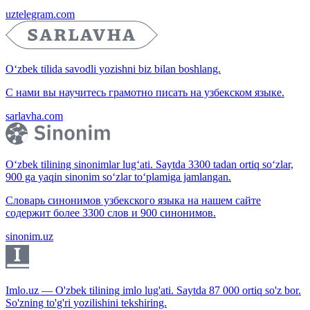
uztelegram.com
O‘zbek tilida savodli yozishni biz bilan boshlang.
С нами вы научитесь грамотно писать на узбекском языке.
sarlavha.com
O‘zbek tilining sinonimlar lug‘ati. Saytda 3300 tadan ortiq so‘zlar,
900 ga yaqin sinonim so‘zlar to‘plamiga jamlangan.
Словарь синонимов узбекского языка на нашем сайте
содержит более 3300 слов и 900 синонимов.
sinonim.uz
Imlo.uz — O'zbek tilining imlo lug'ati. Saytda 87 000 ortiq so'z bor.
So'zning to'g'ri yozilishini tekshiring.