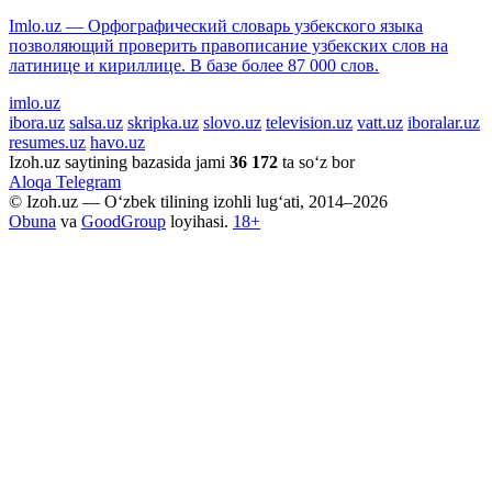
Imlo.uz — Орфографический словарь узбекского языка
позволяющий проверить правописание узбекских слов на
латинице и кириллице. В базе более 87 000 слов.
imlo.uz
ibora.uz
salsa.uz
skripka.uz
slovo.uz
television.uz
vatt.uz
iboralar.uz
resumes.uz
havo.uz
Izoh.uz saytining bazasida jami
36 172
ta so‘z bor
Aloqa
Telegram
© Izoh.uz — O‘zbek tilining izohli lug‘ati, 2014–2026
Obuna
va
GoodGroup
loyihasi.
18+