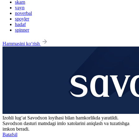
skam
vayn
noverbal
spoyler
hadaf
spinner
Hammasini ko‘rish
Izohli lugʻat
Savodxon
loyihasi bilan hamkorlikda yaratildi.
Savodxon dasturi matndagi imlo xatolarini aniqlash va tuzatishga
imkon beradi.
Batafsil