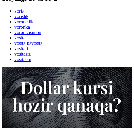
voris
vorislik
voronejlik
voronka
voronkasimon
vosita
vosita-bavosita
vositali
vositasiz
vositachi