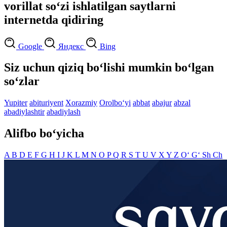
vorillat so‘zi ishlatilgan saytlarni
internetda qidiring
Google
Яндекс
Bing
Siz uchun qiziq bo‘lishi mumkin bo‘lgan
so‘zlar
Yupiter
abituriyent
Xorazmiy
Orolbo‘yi
abbat
abajur
abzal
abadiylashtir
abadiylash
Alifbo bo‘yicha
A
B
D
E
F
G
H
I
J
K
L
M
N
O
P
Q
R
S
T
U
V
X
Y
Z
O‘
G‘
Sh
Ch