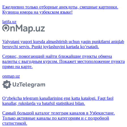
Ежедневно только отборные анекдоты, смешные картинки.
Кузница юмора на узбекском языке!
latifa.uz
Valyutani yuqori kursda almashtirish uchun yaqin punktlarni aniqlab
beruvchi servis. Punkt joylashuvini kartada ko‘rsatadi.
Сервис, помогающий найти ближайшие пункты обмена
валюты с выгодным курсом. Покажет местоположение пункта
прямо на карте.
onmap.uz
O‘zbekcha telegram kanallarining eng katta katalogi. Faqt faol
kanallar, ruknlarda va batafsil statistikasi bilan.
Самый большой каталог телеграм каналов в Узбекистане.
Только активные каналы по категориям и с подробной
статистикой.