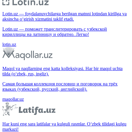
Lotin.uz — foydalanuvchilarga berilgan matnni lotindan kirillga va
aksincha o‘girish xizmatini taklif etadi.
Lotin.uz — поможет транслитерировать с узбекской
кириллицы на латиницу и обратно. Легко!
lotin.uz
Maqol va naqllarning eng katta kolleksiyasi. Har bir maqol uchta
tilda (o‘zbek, rus, ingliz).
Самая большая коллекция пословиц и поговорок на трёх
языках (узбекский, русский, английский).
maqollar.uz
Har kuni eng sara latifalar va kulguli rasmlar. O‘zbek tilidagi kulgu
markazi!