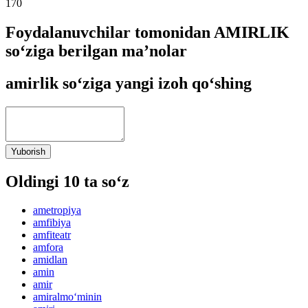
170
Foydalanuvchilar tomonidan AMIRLIK
so‘ziga berilgan ma’nolar
amirlik so‘ziga yangi izoh qo‘shing
Yuborish
Oldingi 10 ta so‘z
ametropiya
amfibiya
amfiteatr
amfora
amidlan
amin
amir
amiralmo‘minin