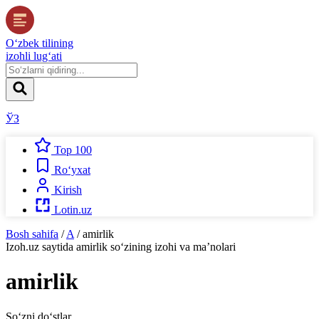
O‘zbek tilining
izohli lug‘ati
ЎЗ
Top 100
Ro‘yxat
Kirish
Lotin.uz
Bosh sahifa
/
A
/
amirlik
Izoh.uz
saytida
amirlik
so‘zining izohi va ma’nolari
amirlik
So‘zni do‘stlar