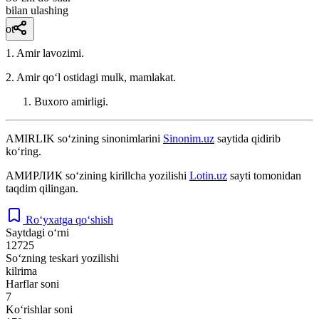
bilan ulashing
ot
1. Amir lavozimi.
2. Amir qoʻl ostidagi mulk, mamlakat.
Buxoro amirligi.
AMIRLIK
so‘zining sinonimlarini
Sinonim.uz
saytida qidirib
ko‘ring.
АМИРЛИК
so‘zining kirillcha yozilishi
Lotin.uz
sayti tomonidan
taqdim qilingan.
Ro‘yxatga qo‘shish
Saytdagi o‘rni
12725
So‘zning teskari yozilishi
kilrima
Harflar soni
7
Ko‘rishlar soni