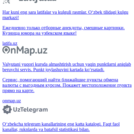
Har kuni eng sara latifalar va kulguli rasmlar. O‘zbek tilidagi kulgu
markazi!
Ежедневно только отборные анекдоты, смешные картинки.
Кузница юмора на узбекском языке!
latifa.uz
Valyutani yuqori kursda almashtirish uchun yaqin punktlarni aniqlab
beruvchi servis. Punkt joylashuvini kartada ko‘rsatadi.
Сервис, помогающий найти ближайшие пункты обмена
валюты с выгодным курсом. Покажет местоположение пункта
прямо на карте.
onmap.uz
O‘zbekcha telegram kanallarining eng katta katalogi. Faqt faol
kanallar, ruknlarda va batafsil statistikasi bilan.