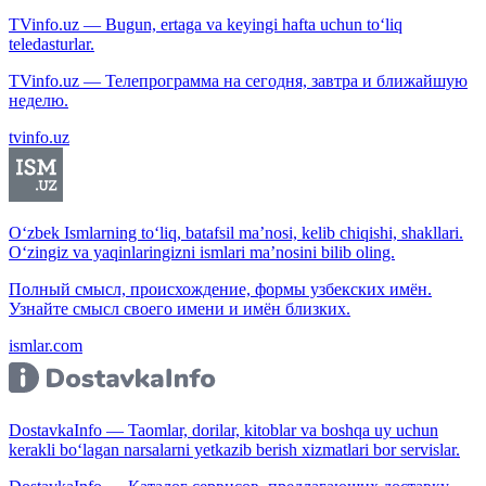
TVinfo.uz — Bugun, ertaga va keyingi hafta uchun to‘liq
teledasturlar.
TVinfo.uz — Телепрограмма на сегодня, завтра и ближайшую
неделю.
tvinfo.uz
O‘zbek Ismlarning to‘liq, batafsil ma’nosi, kelib chiqishi, shakllari.
O‘zingiz va yaqinlaringizni ismlari ma’nosini bilib oling.
Полный смысл, происхождение, формы узбекских имён.
Узнайте смысл своего имени и имён близких.
ismlar.com
DostavkaInfo — Taomlar, dorilar, kitoblar va boshqa uy uchun
kerakli bo‘lagan narsalarni yetkazib berish xizmatlari bor servislar.