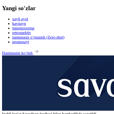
Yangi so'zlar
xayli ayol
kavnayn
mnemosxema
retrospektiv
namunasiz o‘rganish (Zero-shot)
promosayt
Hammasini ko‘rish
Izohli lugʻat
Savodxon
loyihasi bilan hamkorlikda yaratildi.