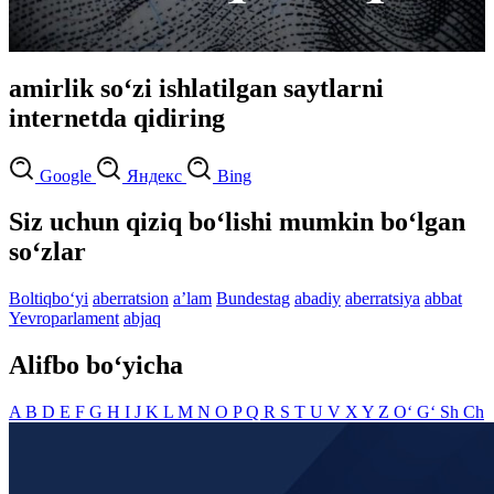
amirlik so‘zi ishlatilgan saytlarni
internetda qidiring
Google
Яндекс
Bing
Siz uchun qiziq bo‘lishi mumkin bo‘lgan
so‘zlar
Boltiqbo‘yi
aberratsion
aʼlam
Bundestag
abadiy
aberratsiya
abbat
Yevroparlament
abjaq
Alifbo bo‘yicha
A
B
D
E
F
G
H
I
J
K
L
M
N
O
P
Q
R
S
T
U
V
X
Y
Z
O‘
G‘
Sh
Ch