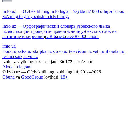
Imlo.uz — O'zbek tilining imlo lug'ati. Saytda 87 000 ortiq so'z bor.
So'zning to'g'ri yozilishini tekshiring.
Imlo.uz — Орфографический словарь узбекского языка
позволяющий проверить правописание узбекских слов на
латинице и кириллице. В базе более 87 000 слов.
imlo.uz
ibora.uz
salsa.uz
skripka.uz
slovo.uz
television.uz
vatt.uz
iboralar.uz
resumes.uz
havo.uz
Izoh.uz saytining bazasida jami
36 172
ta so‘z bor
Aloqa
Telegram
© Izoh.uz — O‘zbek tilining izohli lug‘ati, 2014–2026
Obuna
va
GoodGroup
loyihasi.
18+