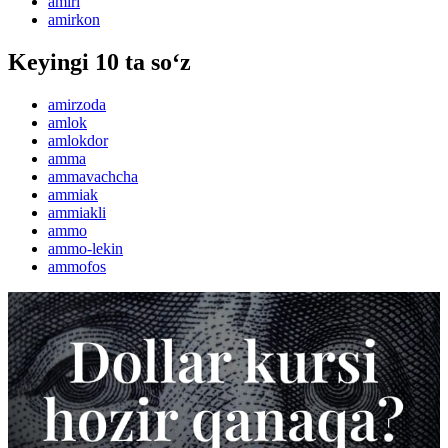
amiri
amirkon
Keyingi 10 ta so‘z
amirzoda
amlok
amlokdor
amma
ammavachcha
ammiak
ammiakli
ammo
ammo-lekin
ammofos