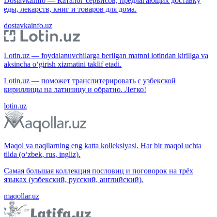
DostavkaInfo — Каталог сервисов, предлагающих доставку
еды, лекарств, книг и товаров для дома.
dostavkainfo.uz
Lotin.uz — foydalanuvchilarga berilgan matnni lotindan kirillga va
aksincha o‘girish xizmatini taklif etadi.
Lotin.uz — поможет транслитерировать с узбекской
кириллицы на латиницу и обратно. Легко!
lotin.uz
Maqol va naqllarning eng katta kolleksiyasi. Har bir maqol uchta
tilda (o‘zbek, rus, ingliz).
Самая большая коллекция пословиц и поговорок на трёх
языках (узбекский, русский, английский).
maqollar.uz