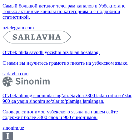
Самый большой каталог телеграм каналов в Узбекистане.
Только активные каналы по категориям и с подробной
статистикой.
uztelegram.com
O‘zbek tilida savodli yozishni biz bilan boshlang.
С нами вы научитесь грамотно писать на узбекском языке.
sarlavha.com
O‘zbek tilining sinonimlar lug‘ati. Saytda 3300 tadan ortiq so‘zlar,
900 ga yaqin sinonim so‘zlar to‘plamiga jamlangan.
Словарь синонимов узбекского языка на нашем сайте
содержит более 3300 слов и 900 синонимов.
sinonim.uz