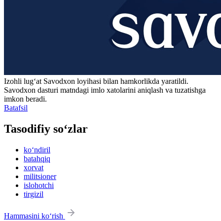
Izohli lugʻat
Savodxon
loyihasi bilan hamkorlikda yaratildi.
Savodxon dasturi matndagi imlo xatolarini aniqlash va tuzatishga
imkon beradi.
Batafsil
Tasodifiy so‘zlar
ko‘ndiril
batahqiq
xorvat
militsioner
islohotchi
tirgizil
Hammasini ko‘rish