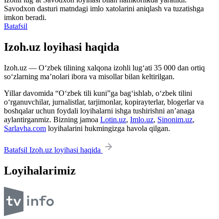
Savodxon dasturi matndagi imlo xatolarini aniqlash va tuzatishga
imkon beradi.
Batafsil
Izoh.uz loyihasi haqida
Izoh.uz — O‘zbek tilining xalqona izohli lug‘ati 35 000 dan ortiq
so‘zlarning ma’nolari ibora va misollar bilan keltirilgan.
Yillar davomida “O‘zbek tili kuni”ga bag‘ishlab, o‘zbek tilini
o‘rganuvchilar, jurnalistlar, tarjimonlar, kopirayterlar, blogerlar va
boshqalar uchun foydali loyihalarni ishga tushirishni an’anaga
aylantirganmiz. Bizning jamoa
Lotin.uz
,
Imlo.uz
,
Sinonim.uz
,
Sarlavha.com
loyihalarini hukmingizga havola qilgan.
Batafsil Izoh.uz loyihasi haqida
Loyihalarimiz