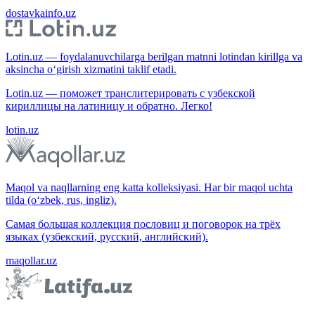
dostavkainfo.uz
Lotin.uz — foydalanuvchilarga berilgan matnni lotindan kirillga va
aksincha o‘girish xizmatini taklif etadi.
Lotin.uz — поможет транслитерировать с узбекской
кириллицы на латиницу и обратно. Легко!
lotin.uz
Maqol va naqllarning eng katta kolleksiyasi. Har bir maqol uchta
tilda (o‘zbek, rus, ingliz).
Самая большая коллекция пословиц и поговорок на трёх
языках (узбекский, русский, английский).
maqollar.uz