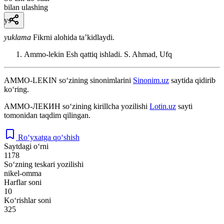
bilan ulashing
ys
yuklama
Fikrni alohida taʼkidlaydi.
Ammo-lekin Esh qattiq ishladi.
S. Ahmad, Ufq
AMMO-LEKIN
so‘zining sinonimlarini
Sinonim.uz
saytida qidirib
ko‘ring.
АММО-ЛЕКИН
so‘zining kirillcha yozilishi
Lotin.uz
sayti
tomonidan taqdim qilingan.
Ro‘yxatga qo‘shish
Saytdagi o‘rni
1178
So‘zning teskari yozilishi
nikel-omma
Harflar soni
10
Ko‘rishlar soni
325