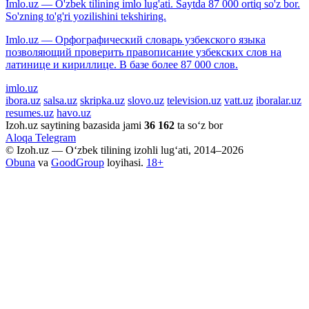
Imlo.uz — O'zbek tilining imlo lug'ati. Saytda 87 000 ortiq so'z bor.
So'zning to'g'ri yozilishini tekshiring.
Imlo.uz — Орфографический словарь узбекского языка
позволяющий проверить правописание узбекских слов на
латинице и кириллице. В базе более 87 000 слов.
imlo.uz
ibora.uz
salsa.uz
skripka.uz
slovo.uz
television.uz
vatt.uz
iboralar.uz
resumes.uz
havo.uz
Izoh.uz saytining bazasida jami
36 162
ta so‘z bor
Aloqa
Telegram
© Izoh.uz — O‘zbek tilining izohli lug‘ati, 2014–2026
Obuna
va
GoodGroup
loyihasi.
18+