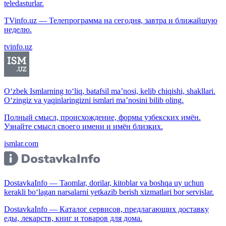
teledasturlar.
TVinfo.uz — Телепрограмма на сегодня, завтра и ближайшую
неделю.
tvinfo.uz
O‘zbek Ismlarning to‘liq, batafsil ma’nosi, kelib chiqishi, shakllari.
O‘zingiz va yaqinlaringizni ismlari ma’nosini bilib oling.
Полный смысл, происхождение, формы узбекских имён.
Узнайте смысл своего имени и имён близких.
ismlar.com
DostavkaInfo — Taomlar, dorilar, kitoblar va boshqa uy uchun
kerakli bo‘lagan narsalarni yetkazib berish xizmatlari bor servislar.
DostavkaInfo — Каталог сервисов, предлагающих доставку
еды, лекарств, книг и товаров для дома.