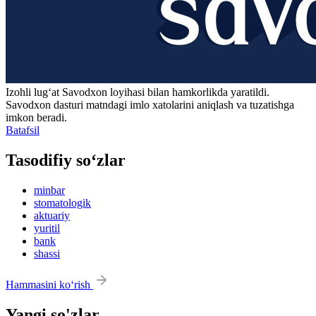
Izohli lugʻat
Savodxon
loyihasi bilan hamkorlikda yaratildi.
Savodxon dasturi matndagi imlo xatolarini aniqlash va tuzatishga
imkon beradi.
Batafsil
Tasodifiy so‘zlar
minbar
stomatologik
aktuariy
yuritil
bank
shassi
Hammasini ko‘rish
Yangi so'zlar