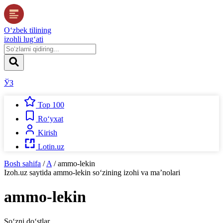
O‘zbek tilining
izohli lug‘ati
ЎЗ
Top 100
Ro‘yxat
Kirish
Lotin.uz
Bosh sahifa
/
A
/
ammo-lekin
Izoh.uz
saytida
ammo-lekin
so‘zining izohi va ma’nolari
ammo-lekin
So‘zni do‘stlar