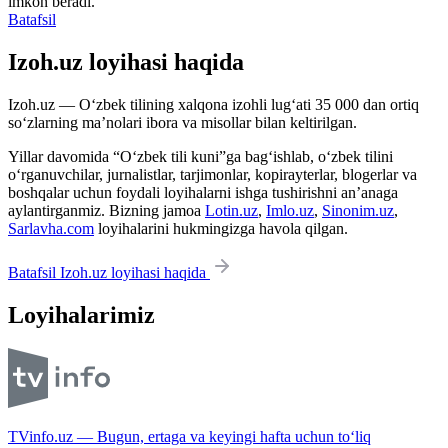
imkon beradi.
Batafsil
Izoh.uz loyihasi haqida
Izoh.uz — O‘zbek tilining xalqona izohli lug‘ati 35 000 dan ortiq
so‘zlarning ma’nolari ibora va misollar bilan keltirilgan.
Yillar davomida “O‘zbek tili kuni”ga bag‘ishlab, o‘zbek tilini
o‘rganuvchilar, jurnalistlar, tarjimonlar, kopirayterlar, blogerlar va
boshqalar uchun foydali loyihalarni ishga tushirishni an’anaga
aylantirganmiz. Bizning jamoa
Lotin.uz
,
Imlo.uz
,
Sinonim.uz
,
Sarlavha.com
loyihalarini hukmingizga havola qilgan.
Batafsil Izoh.uz loyihasi haqida
Loyihalarimiz
TVinfo.uz — Bugun, ertaga va keyingi hafta uchun to‘liq