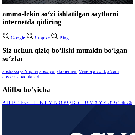
ammo-lekin so‘zi ishlatilgan saytlarni
internetda qidiring
Google
Яндекс
Bing
Siz uchun qiziq bo‘lishi mumkin bo‘lgan
so‘zlar
abstraksiya
Yupiter
absolyut
abonement
Venera
aʼzolik
aʼzam
abssess
abadulabad
Alifbo bo‘yicha
A
B
D
E
F
G
H
I
J
K
L
M
N
O
P
Q
R
S
T
U
V
X
Y
Z
O‘
G‘
Sh
Ch