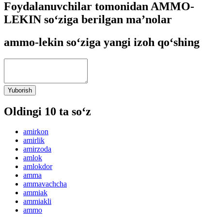
Foydalanuvchilar tomonidan AMMO-
LEKIN so‘ziga berilgan ma’nolar
ammo-lekin so‘ziga yangi izoh qo‘shing
Yuborish
Oldingi 10 ta so‘z
amirkon
amirlik
amirzoda
amlok
amlokdor
amma
ammavachcha
ammiak
ammiakli
ammo