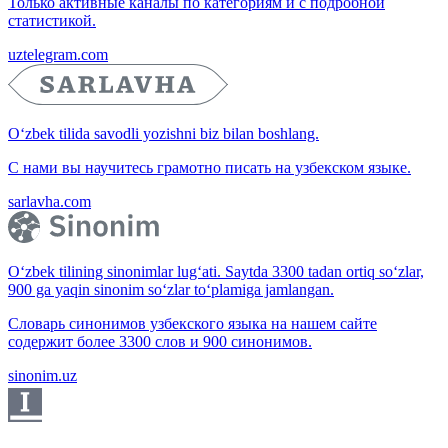
Только активные каналы по категориям и с подробной
статистикой.
uztelegram.com
O‘zbek tilida savodli yozishni biz bilan boshlang.
С нами вы научитесь грамотно писать на узбекском языке.
sarlavha.com
O‘zbek tilining sinonimlar lug‘ati. Saytda 3300 tadan ortiq so‘zlar,
900 ga yaqin sinonim so‘zlar to‘plamiga jamlangan.
Словарь синонимов узбекского языка на нашем сайте
содержит более 3300 слов и 900 синонимов.
sinonim.uz