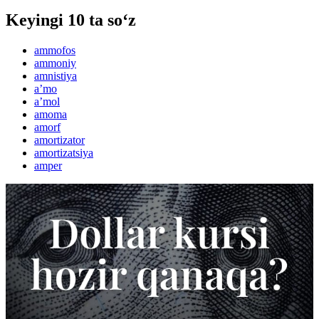
Keyingi 10 ta so‘z
ammofos
ammoniy
amnistiya
aʼmo
aʼmol
amoma
amorf
amortizator
amortizatsiya
amper