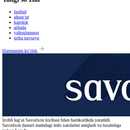
fastfud
alpag‘ut
kapslok
arbada
yaltoqlanmoq
qoba qavsayn
Hammasini ko‘rish
Izohli lugʻat
Savodxon
loyihasi bilan hamkorlikda yaratildi.
Savodxon dasturi matndagi imlo xatolarini aniqlash va tuzatishga