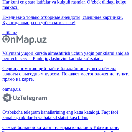
Har kuni eng sara latifalar va kulguli rasmlar. O‘zbek tilidagi kulgu
markazi!
Ежедневно только отборные анекдоты, смешные картинки.
Кузница юмора на узбекском языке!
latifa.uz
Valyutani yuqori kursda almashtirish uchun yaqin punktlarni aniqlab
beruvchi servis. Punkt joylashuvini kartada ko‘rsatadi.
Сервис, помогающий найти ближайшие пункты обмена
валюты с выгодным курсом. Покажет местоположение пункта
прямо на карте.
onmap.uz
O‘zbekcha telegram kanallarining eng katta katalogi. Faqt faol
kanallar, ruknlarda va batafsil statistikasi bilan.
Самый большой каталог телеграм каналов в Узбекистане.