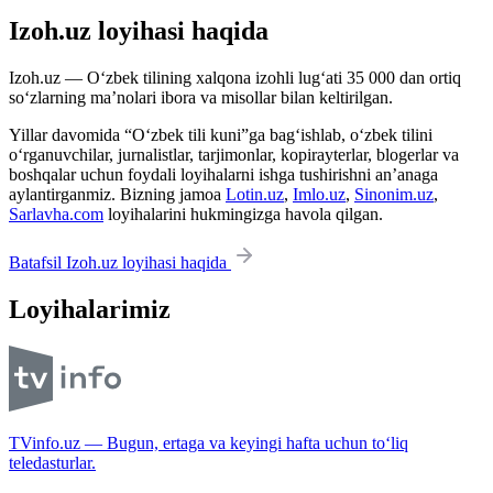
Izoh.uz loyihasi haqida
Izoh.uz — O‘zbek tilining xalqona izohli lug‘ati 35 000 dan ortiq
so‘zlarning ma’nolari ibora va misollar bilan keltirilgan.
Yillar davomida “O‘zbek tili kuni”ga bag‘ishlab, o‘zbek tilini
o‘rganuvchilar, jurnalistlar, tarjimonlar, kopirayterlar, blogerlar va
boshqalar uchun foydali loyihalarni ishga tushirishni an’anaga
aylantirganmiz. Bizning jamoa
Lotin.uz
,
Imlo.uz
,
Sinonim.uz
,
Sarlavha.com
loyihalarini hukmingizga havola qilgan.
Batafsil Izoh.uz loyihasi haqida
Loyihalarimiz
TVinfo.uz — Bugun, ertaga va keyingi hafta uchun to‘liq
teledasturlar.