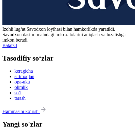
Izohli lugʻat
Savodxon
loyihasi bilan hamkorlikda yaratildi.
Savodxon dasturi matndagi imlo xatolarini aniqlash va tuzatishga
imkon beradi.
Batafsil
Tasodifiy so‘zlar
keragicha
sirtmoqlan
opa-uka
olimlik
so‘l
tarash
Hammasini ko‘rish
Yangi so'zlar