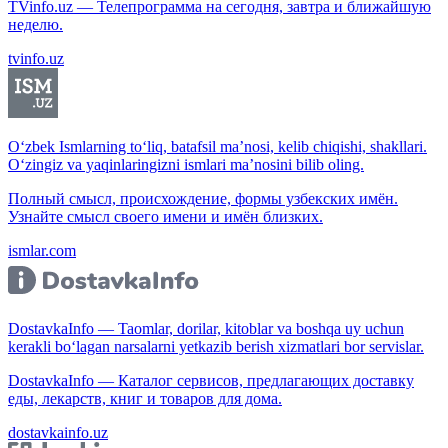
TVinfo.uz — Телепрограмма на сегодня, завтра и ближайшую
неделю.
tvinfo.uz
O‘zbek Ismlarning to‘liq, batafsil ma’nosi, kelib chiqishi, shakllari.
O‘zingiz va yaqinlaringizni ismlari ma’nosini bilib oling.
Полный смысл, происхождение, формы узбекских имён.
Узнайте смысл своего имени и имён близких.
ismlar.com
DostavkaInfo — Taomlar, dorilar, kitoblar va boshqa uy uchun
kerakli bo‘lagan narsalarni yetkazib berish xizmatlari bor servislar.
DostavkaInfo — Каталог сервисов, предлагающих доставку
еды, лекарств, книг и товаров для дома.
dostavkainfo.uz