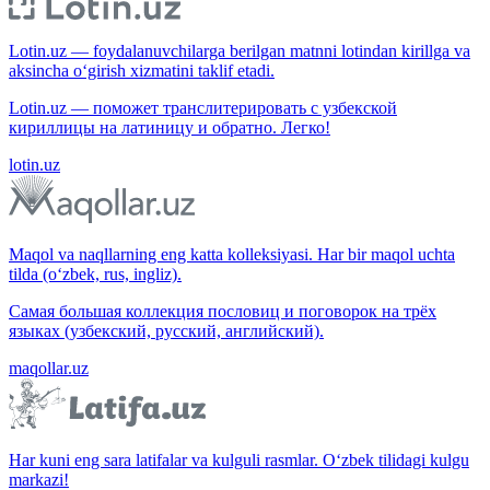
Lotin.uz — foydalanuvchilarga berilgan matnni lotindan kirillga va
aksincha o‘girish xizmatini taklif etadi.
Lotin.uz — поможет транслитерировать с узбекской
кириллицы на латиницу и обратно. Легко!
lotin.uz
Maqol va naqllarning eng katta kolleksiyasi. Har bir maqol uchta
tilda (o‘zbek, rus, ingliz).
Самая большая коллекция пословиц и поговорок на трёх
языках (узбекский, русский, английский).
maqollar.uz
Har kuni eng sara latifalar va kulguli rasmlar. O‘zbek tilidagi kulgu
markazi!