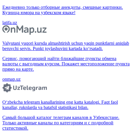
Ежедневно только отборные анекдоты, смешные картинки.
Кузница юмора на узбекском языке!
latifa.uz
Valyutani yuqori kursda almashtirish uchun yaqin punktlarni aniqlab
beruvchi servis. Punkt joylashuvini kartada ko‘rsatadi.
Сервис, помогающий найти ближайшие пункты обмена
валюты с выгодным курсом. Покажет местоположение пункта
прямо на карте.
onmap.uz
O‘zbekcha telegram kanallarining eng katta katalogi. Faqt faol
kanallar, ruknlarda va batafsil statistikasi bilan.
Самый большой каталог телеграм каналов в Узбекистане.
Только активные каналы по категориям и с подробной
статистикой.