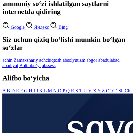
ammoniy so‘zi ishlatilgan saytlarni
internetda qidiring
Google
Яндекс
Bing
Siz uchun qiziq bo‘lishi mumkin bo‘lgan
so‘zlar
achin
Zamaxshariy
achchiqtosh
absolyutizm
abgor
abadulabad
abadiyat
Boltiqbo‘yi
abssess
Alifbo bo‘yicha
A
B
D
E
F
G
H
I
J
K
L
M
N
O
P
Q
R
S
T
U
V
X
Y
Z
O‘
G‘
Sh
Ch