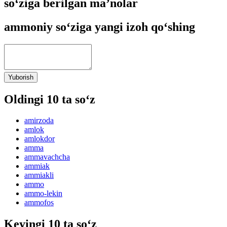
so‘ziga berilgan ma’nolar
ammoniy so‘ziga yangi izoh qo‘shing
Yuborish
Oldingi 10 ta so‘z
amirzoda
amlok
amlokdor
amma
ammavachcha
ammiak
ammiakli
ammo
ammo-lekin
ammofos
Keyingi 10 ta so‘z