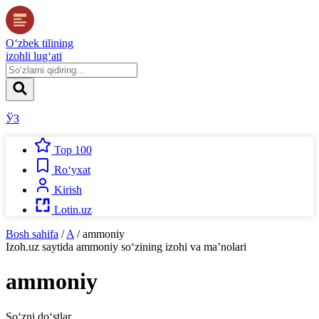
O‘zbek tilining
izohli lug‘ati
ЎЗ
Top 100
Ro‘yxat
Kirish
Lotin.uz
Bosh sahifa
/
A
/
ammoniy
Izoh.uz
saytida
ammoniy
so‘zining izohi va ma’nolari
ammoniy
So‘zni do‘stlar