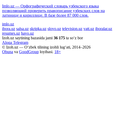
Imlo.uz — Орфографический словарь узбекского языка
позволяющий проверить правописание узбекских слов на
латинице и кириллице. В базе более 87 000 слов.
imlo.uz
ibora.uz
salsa.uz
skripka.uz
slovo.uz
television.uz
vatt.uz
iboralar.uz
resumes.uz
havo.uz
Izoh.uz saytining bazasida jami
36 175
ta so‘z bor
Aloqa
Telegram
© Izoh.uz — O‘zbek tilining izohli lug‘ati, 2014–2026
Obuna
va
GoodGroup
loyihasi.
18+