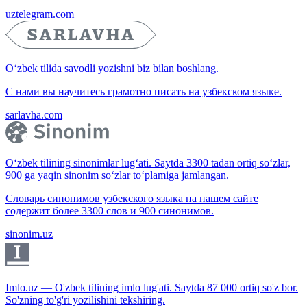
uztelegram.com
O‘zbek tilida savodli yozishni biz bilan boshlang.
С нами вы научитесь грамотно писать на узбекском языке.
sarlavha.com
O‘zbek tilining sinonimlar lug‘ati. Saytda 3300 tadan ortiq so‘zlar,
900 ga yaqin sinonim so‘zlar to‘plamiga jamlangan.
Словарь синонимов узбекского языка на нашем сайте
содержит более 3300 слов и 900 синонимов.
sinonim.uz
Imlo.uz — O'zbek tilining imlo lug'ati. Saytda 87 000 ortiq so'z bor.
So'zning to'g'ri yozilishini tekshiring.