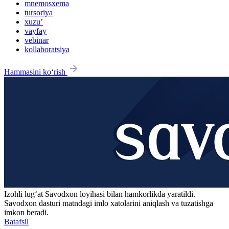
mnemosxema
tursoriya
xuzu’
vayfay
vebinar
kollaboratsiya
Hammasini ko‘rish
Izohli lugʻat
Savodxon
loyihasi bilan hamkorlikda yaratildi.
Savodxon dasturi matndagi imlo xatolarini aniqlash va tuzatishga
imkon beradi.
Batafsil