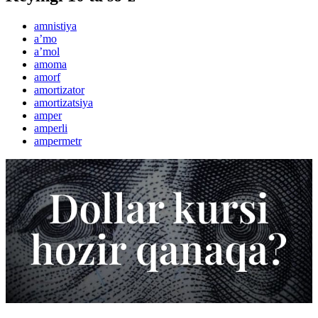
amnistiya
aʼmo
aʼmol
amoma
amorf
amortizator
amortizatsiya
amper
amperli
ampermetr