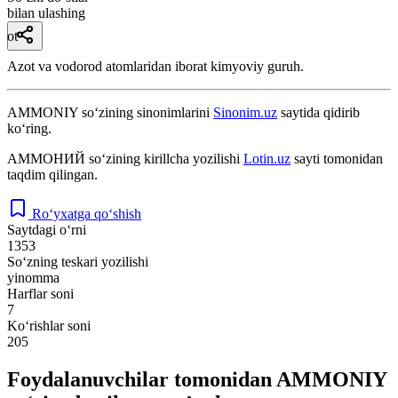
bilan ulashing
ot
Azot va vodorod atomlaridan iborat kimyoviy guruh.
AMMONIY
so‘zining sinonimlarini
Sinonim.uz
saytida qidirib
ko‘ring.
АММОНИЙ
so‘zining kirillcha yozilishi
Lotin.uz
sayti tomonidan
taqdim qilingan.
Ro‘yxatga qo‘shish
Saytdagi o‘rni
1353
So‘zning teskari yozilishi
yinomma
Harflar soni
7
Ko‘rishlar soni
205
Foydalanuvchilar tomonidan AMMONIY