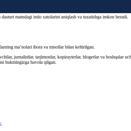
 dasturi matndagi imlo xatolarini aniqlash va tuzatishga imkon beradi.
arning ma’nolari ibora va misollar bilan keltirilgan.
hilar, jurnalistlar, tarjimonlar, kopirayterlar, blogerlar va boshqalar u
ini hukmingizga havola qilgan.
.