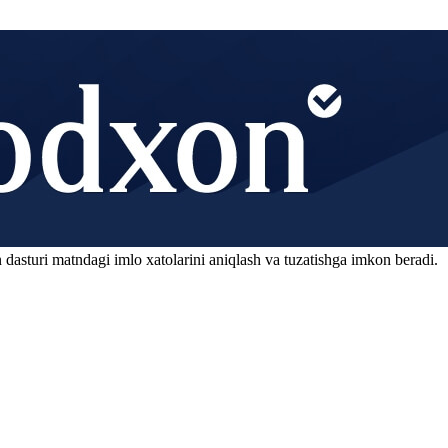
 dasturi matndagi imlo xatolarini aniqlash va tuzatishga imkon beradi.