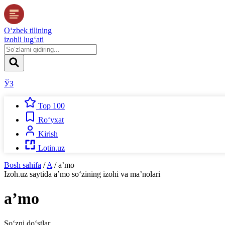
O‘zbek tilining
izohli lug‘ati
ЎЗ
Top 100
Ro‘yxat
Kirish
Lotin.uz
Bosh sahifa
/
A
/
aʼmo
Izoh.uz
saytida
aʼmo
so‘zining izohi va ma’nolari
aʼmo
So‘zni do‘stlar