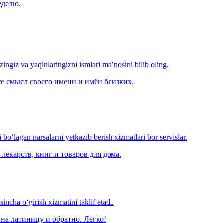
еделю.
‘zingiz va yaqinlaringizni ismlari ma’nosini bilib oling.
е смысл своего имени и имён близких.
o‘lagan narsalarni yetkazib berish xizmatlari bor servislar.
лекарств, книг и товаров для дома.
ncha o‘girish xizmatini taklif etadi.
на латиницу и обратно. Легко!