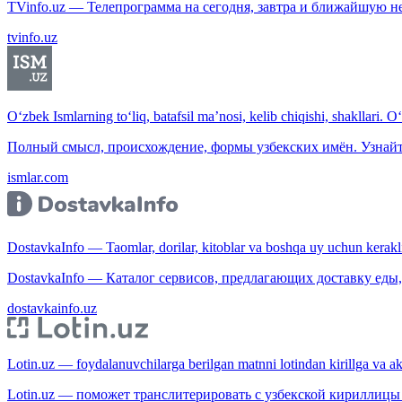
TVinfo.uz — Телепрограмма на сегодня, завтра и ближайшую н
tvinfo.uz
O‘zbek Ismlarning to‘liq, batafsil ma’nosi, kelib chiqishi, shakllari. O
Полный смысл, происхождение, формы узбекских имён. Узнайт
ismlar.com
DostavkaInfo — Taomlar, dorilar, kitoblar va boshqa uy uchun kerakli b
DostavkaInfo — Каталог сервисов, предлагающих доставку еды, 
dostavkainfo.uz
Lotin.uz — foydalanuvchilarga berilgan matnni lotindan kirillga va aksi
Lotin.uz — поможет транслитерировать с узбекской кириллицы 