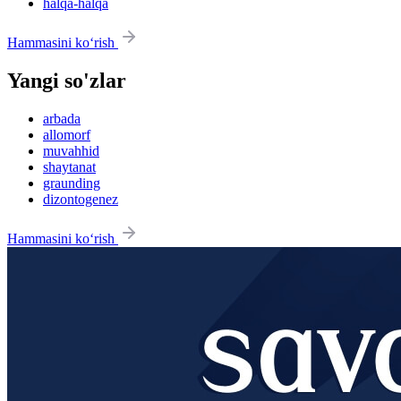
halqa-halqa
Hammasini ko‘rish
Yangi so'zlar
arbada
allomorf
muvahhid
shaytanat
graunding
dizontogenez
Hammasini ko‘rish