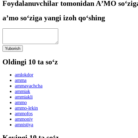
Foydalanuvchilar tomonidan AʼMO so‘ziga
aʼmo so‘ziga yangi izoh qo‘shing
Yuborish
Oldingi 10 ta so‘z
amlokdor
amma
ammavachcha
ammiak
ammiakli
ammo
ammo-lekin
ammofos
ammoniy
amnistiya
Keyingi 10 ta so‘z