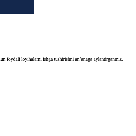
chun foydali loyihalarni ishga tushirishni an’anaga aylantirganmiz.