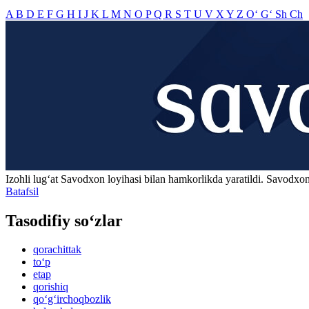
A
B
D
E
F
G
H
I
J
K
L
M
N
O
P
Q
R
S
T
U
V
X
Y
Z
O‘
G‘
Sh
Ch
Izohli lugʻat
Savodxon
loyihasi bilan hamkorlikda yaratildi. Savodxon
Batafsil
Tasodifiy so‘zlar
qorachittak
to‘p
etap
qorishiq
qo‘g‘irchoqbozlik