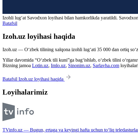
Izohli lugʻat
Savodxon
loyihasi bilan hamkorlikda yaratildi. Savodxon
Batafsil
Izoh.uz loyihasi haqida
Izoh.uz — O‘zbek tilining xalqona izohli lug‘ati 35 000 dan ortiq so‘zl
Yillar davomida “O‘zbek tili kuni”ga bag‘ishlab, o‘zbek tilini o‘rganuvc
Bizning jamoa
Lotin.uz
,
Imlo.uz
,
Sinonim.uz
,
Sarlavha.com
loyihalar
Batafsil Izoh.uz loyihasi haqida
Loyihalarimiz
TVinfo.uz — Bugun, ertaga va keyingi hafta uchun to‘liq teledasturlar