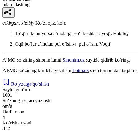
bilan ulashing
ot
eskirgan, kitobiy
Koʻzi ojiz, koʻr.
Toʻgʻrilikdan yursa aʼmolarga yoʻl boshlar tayogʻ.
Habibiy
Oqil boʻlur aʼmolar, pul oʻlsin-a, pul oʻlsin.
Voqif
AʼMO
so‘zining sinonimlarini
Sinonim.uz
saytida qidirib ko‘ring.
АЪМО
so‘zining kirillcha yozilishi
Lotin.uz
sayti tomonidan taqdim q
Ro‘yxatga qo‘shish
Saytdagi o‘rni
1001
So‘zning teskari yozilishi
omʼa
Harflar soni
4
Ko‘rishlar soni
372