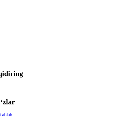
qidiring
‘zlar
t
ablah