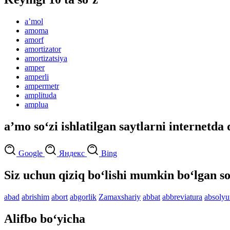
aʼmol
amoma
amorf
amortizator
amortizatsiya
amper
amperli
ampermetr
amplituda
amplua
aʼmo so‘zi ishlatilgan saytlarni internetda 
Google
Яндекс
Bing
Siz uchun qiziq bo‘lishi mumkin bo‘lgan so
abad
abrishim
abort
abgorlik
Zamaxshariy
abbat
abbreviatura
absolyu
Alifbo bo‘yicha