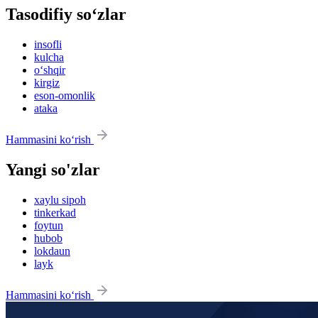
Tasodifiy so‘zlar
insofli
kulcha
o‘shqir
kirgiz
eson-omonlik
ataka
Hammasini ko‘rish
Yangi so'zlar
xaylu sipoh
tinkerkad
foytun
hubob
lokdaun
layk
Hammasini ko‘rish