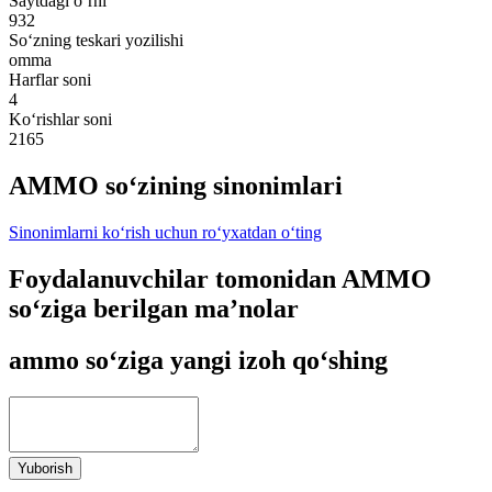
Saytdagi o‘rni
932
So‘zning teskari yozilishi
omma
Harflar soni
4
Ko‘rishlar soni
2165
AMMO so‘zining sinonimlari
Sinonimlarni ko‘rish uchun ro‘yxatdan o‘ting
Foydalanuvchilar tomonidan AMMO
so‘ziga berilgan ma’nolar
ammo so‘ziga yangi izoh qo‘shing
Yuborish