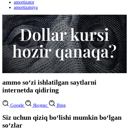
amortizator
amortizatsiya
ammo so‘zi ishlatilgan saytlarni
internetda qidiring
Google
Яндекс
Bing
Siz uchun qiziq bo‘lishi mumkin bo‘lgan
so‘zlar