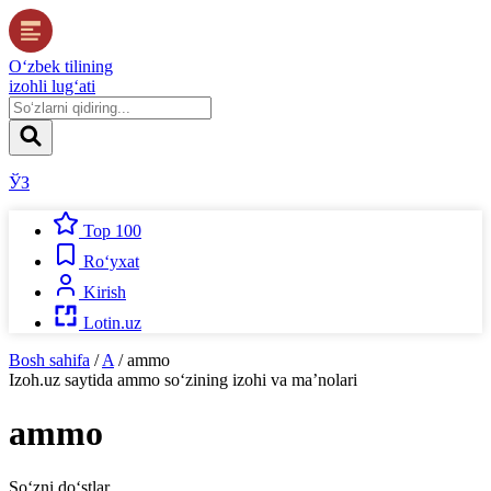
O‘zbek tilining
izohli lug‘ati
ЎЗ
Top 100
Ro‘yxat
Kirish
Lotin.uz
Bosh sahifa
/
A
/
ammo
Izoh.uz
saytida
ammo
so‘zining izohi va ma’nolari
ammo
So‘zni do‘stlar