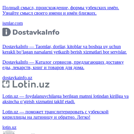
Полный смысл, происхождение, формы узбекских имён.
Узнайте смысл своего имени и имён близких.
ismlar.com
DostavkaInfo — Taomlar, dorilar, kitoblar va boshqa uy uchun
kerakli bo‘lagan narsalarni yetkazib berish xizmatlari bor servislar.
DostavkaInfo — Каталог сервисов, предлагающих доставку
еды, лекарств, книг и товаров для дома.
dostavkainfo.uz
Lotin.uz — foydalanuvchilarga berilgan matnni lotindan kirillga va
aksincha o‘girish xizmatini taklif etadi.
Lotin.uz — поможет транслитерировать с узбекской
кириллицы на латиницу и обратно. Легко!
lotin.uz