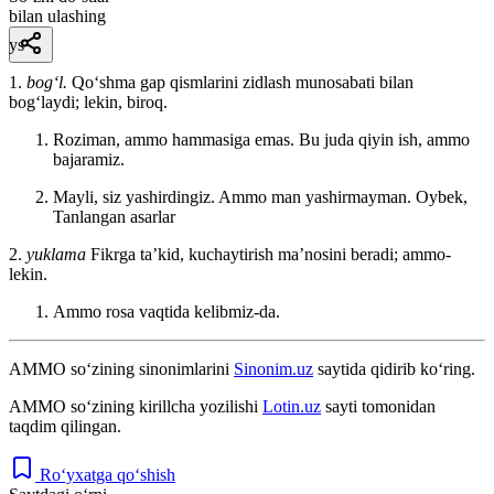
bilan ulashing
ys
1.
bogʻl.
Qoʻshma gap qismlarini zidlash munosabati bilan
bogʻlaydi; lekin, biroq.
Roziman, ammo hammasiga emas. Bu juda qiyin ish, ammo
bajaramiz.
Mayli, siz yashirdingiz. Ammo man yashirmayman.
Oybek,
Tanlangan asarlar
2.
yuklama
Fikrga taʼkid, kuchaytirish maʼnosini beradi; ammo-
lekin.
Ammo rosa vaqtida kelibmiz-da.
AMMO
so‘zining sinonimlarini
Sinonim.uz
saytida qidirib ko‘ring.
АММО
so‘zining kirillcha yozilishi
Lotin.uz
sayti tomonidan
taqdim qilingan.
Ro‘yxatga qo‘shish