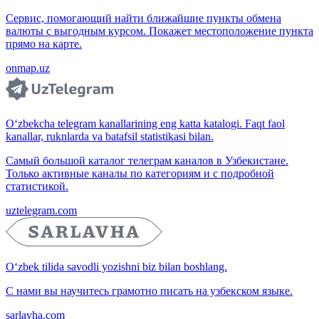
Сервис, помогающий найти ближайшие пункты обмена
валюты с выгодным курсом. Покажет местоположение пункта
прямо на карте.
onmap.uz
O‘zbekcha telegram kanallarining eng katta katalogi. Faqt faol
kanallar, ruknlarda va batafsil statistikasi bilan.
Самый большой каталог телеграм каналов в Узбекистане.
Только активные каналы по категориям и с подробной
статистикой.
uztelegram.com
O‘zbek tilida savodli yozishni biz bilan boshlang.
С нами вы научитесь грамотно писать на узбекском языке.
sarlavha.com