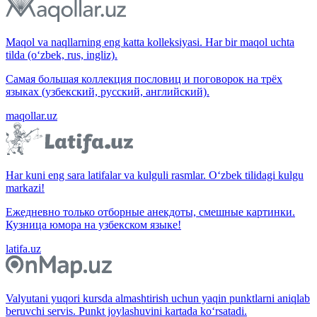
Maqol va naqllarning eng katta kolleksiyasi. Har bir maqol uchta
tilda (o‘zbek, rus, ingliz).
Самая большая коллекция пословиц и поговорок на трёх
языках (узбекский, русский, английский).
maqollar.uz
Har kuni eng sara latifalar va kulguli rasmlar. O‘zbek tilidagi kulgu
markazi!
Ежедневно только отборные анекдоты, смешные картинки.
Кузница юмора на узбекском языке!
latifa.uz
Valyutani yuqori kursda almashtirish uchun yaqin punktlarni aniqlab
beruvchi servis. Punkt joylashuvini kartada ko‘rsatadi.