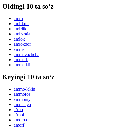
Oldingi 10 ta so‘z
amiri
amirkon
amirlik
amirzoda
amlok
amlokdor
amma
ammavachcha
ammiak
ammiakli
Keyingi 10 ta so‘z
ammo-lekin
ammofos
ammoniy
amnistiya
aʼmo
aʼmol
amoma
amorf