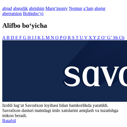
abjad
abgorlik
abrishim
Marg‘inoniy
Neptun
aʼlam
abajur
aberratsion
Boltiqbo‘yi
Alifbo bo‘yicha
A
B
D
E
F
G
H
I
J
K
L
M
N
O
P
Q
R
S
T
U
V
X
Y
Z
O‘
G‘
Sh
Ch
Izohli lugʻat
Savodxon
loyihasi bilan hamkorlikda yaratildi.
Savodxon dasturi matndagi imlo xatolarini aniqlash va tuzatishga
imkon beradi.
Batafsil