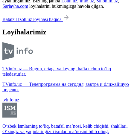
aylantirganmiz. Bizning jamoa
Lotin.uz
,
Imlo.uz
,
Sinonim.uz
,
Sarlavha.com
loyihalarini hukmingizga havola qilgan.
Batafsil Izoh.uz loyihasi haqida
Loyihalarimiz
TVinfo.uz — Bugun, ertaga va keyingi hafta uchun to‘liq
teledasturlar.
TVinfo.uz — Телепрограмма на сегодня, завтра и ближайшую
неделю.
tvinfo.uz
O‘zbek Ismlarning to‘liq, batafsil ma’nosi, kelib chiqishi, shakllari.
O‘zingiz va yaqinlaringizni ismlari ma’nosini bilib oling.