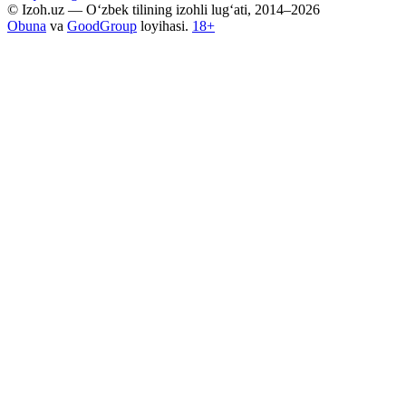
© Izoh.uz — O‘zbek tilining izohli lug‘ati, 2014–2026
Obuna
va
GoodGroup
loyihasi.
18+