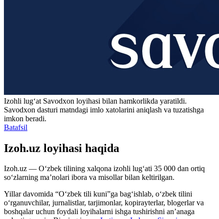
Izohli lugʻat
Savodxon
loyihasi bilan hamkorlikda yaratildi.
Savodxon dasturi matndagi imlo xatolarini aniqlash va tuzatishga
imkon beradi.
Batafsil
Izoh.uz loyihasi haqida
Izoh.uz — O‘zbek tilining xalqona izohli lug‘ati 35 000 dan ortiq
so‘zlarning ma’nolari ibora va misollar bilan keltirilgan.
Yillar davomida “O‘zbek tili kuni”ga bag‘ishlab, o‘zbek tilini
o‘rganuvchilar, jurnalistlar, tarjimonlar, kopirayterlar, blogerlar va
boshqalar uchun foydali loyihalarni ishga tushirishni an’anaga