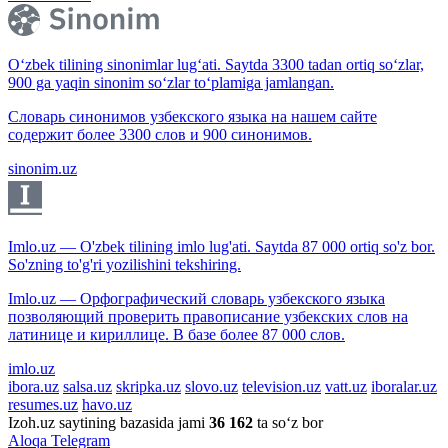
O‘zbek tilining sinonimlar lug‘ati. Saytda 3300 tadan ortiq so‘zlar,
900 ga yaqin sinonim so‘zlar to‘plamiga jamlangan.
Словарь синонимов узбекского языка на нашем сайте
содержит более 3300 слов и 900 синонимов.
sinonim.uz
Imlo.uz — O'zbek tilining imlo lug'ati. Saytda 87 000 ortiq so'z bor.
So'zning to'g'ri yozilishini tekshiring.
Imlo.uz — Орфографический словарь узбекского языка
позволяющий проверить правописание узбекских слов на
латинице и кириллице. В базе более 87 000 слов.
imlo.uz
ibora.uz
salsa.uz
skripka.uz
slovo.uz
television.uz
vatt.uz
iboralar.uz
resumes.uz
havo.uz
Izoh.uz saytining bazasida jami
36 162
ta so‘z bor
Aloqa
Telegram