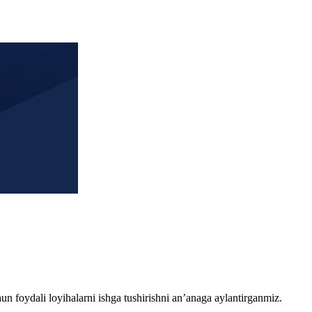
chun foydali loyihalarni ishga tushirishni an’anaga aylantirganmiz.