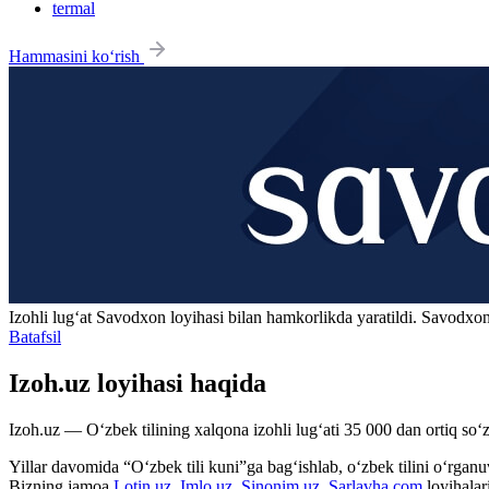
termal
Hammasini ko‘rish
Izohli lugʻat
Savodxon
loyihasi bilan hamkorlikda yaratildi. Savodxon
Batafsil
Izoh.uz loyihasi haqida
Izoh.uz — O‘zbek tilining xalqona izohli lug‘ati 35 000 dan ortiq so‘zl
Yillar davomida “O‘zbek tili kuni”ga bag‘ishlab, o‘zbek tilini o‘rganuvc
Bizning jamoa
Lotin.uz
,
Imlo.uz
,
Sinonim.uz
,
Sarlavha.com
loyihalar