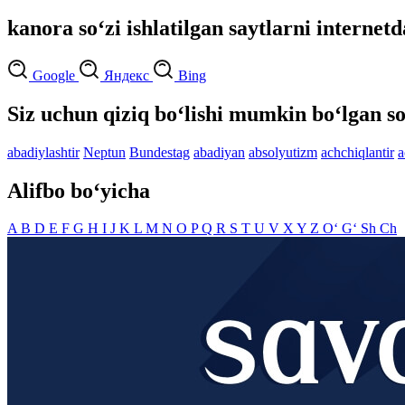
kanora so‘zi ishlatilgan saytlarni internetd
Google
Яндекс
Bing
Siz uchun qiziq bo‘lishi mumkin bo‘lgan so
abadiylashtir
Neptun
Bundestag
abadiyan
absolyutizm
achchiqlantir
a
Alifbo bo‘yicha
A
B
D
E
F
G
H
I
J
K
L
M
N
O
P
Q
R
S
T
U
V
X
Y
Z
O‘
G‘
Sh
Ch