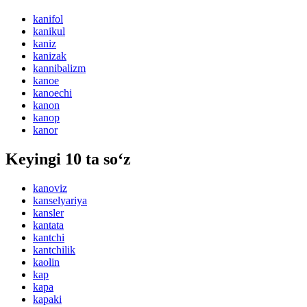
kanifol
kanikul
kaniz
kanizak
kannibalizm
kanoe
kanoechi
kanon
kanop
kanor
Keyingi 10 ta so‘z
kanoviz
kanselyariya
kansler
kantata
kantchi
kantchilik
kaolin
kap
kapa
kapaki