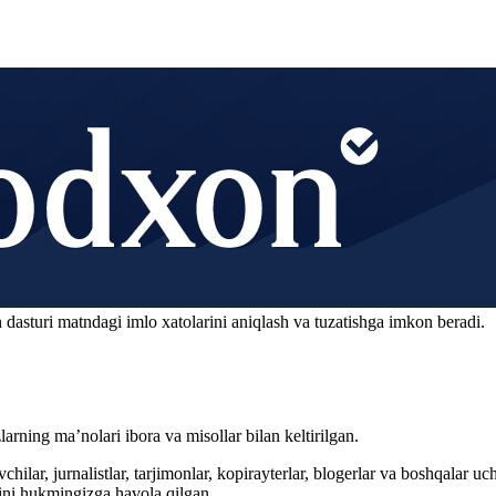
 dasturi matndagi imlo xatolarini aniqlash va tuzatishga imkon beradi.
arning ma’nolari ibora va misollar bilan keltirilgan.
hilar, jurnalistlar, tarjimonlar, kopirayterlar, blogerlar va boshqalar u
ini hukmingizga havola qilgan.