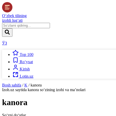
O‘zbek tilining
izohli lug‘ati
ЎЗ
Top 100
Ro‘yxat
Kirish
Lotin.uz
Bosh sahifa
/
K
/
kanora
Izoh.uz
saytida
kanora
so‘zining izohi va ma’nolari
kanora
So‘zni do‘stlar