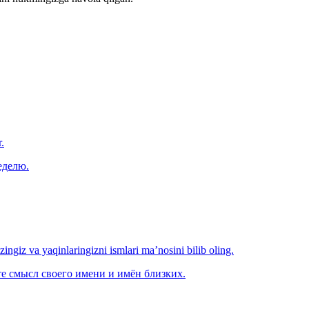
.
еделю.
‘zingiz va yaqinlaringizni ismlari ma’nosini bilib oling.
е смысл своего имени и имён близких.