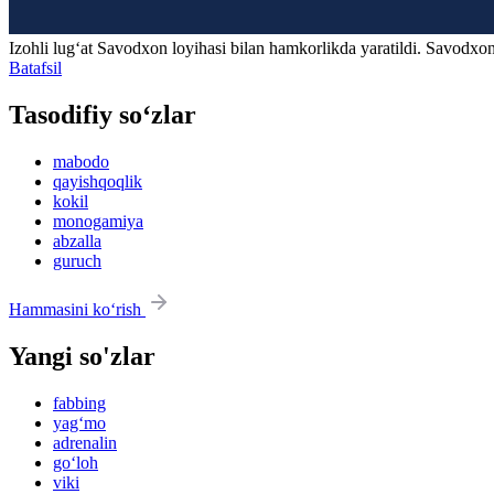
Izohli lugʻat
Savodxon
loyihasi bilan hamkorlikda yaratildi. Savodxon
Batafsil
Tasodifiy so‘zlar
mabodo
qayishqoqlik
kokil
monogamiya
abzalla
guruch
Hammasini ko‘rish
Yangi so'zlar
fabbing
yag‘mo
adrenalin
go‘loh
viki