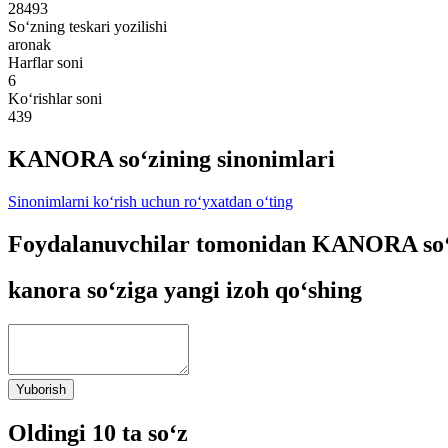
28493
So‘zning teskari yozilishi
aronak
Harflar soni
6
Ko‘rishlar soni
439
KANORA so‘zining sinonimlari
Sinonimlarni ko‘rish uchun ro‘yxatdan o‘ting
Foydalanuvchilar tomonidan KANORA so‘z
kanora so‘ziga yangi izoh qo‘shing
Yuborish
Oldingi 10 ta so‘z