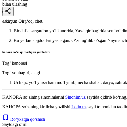
bilan ulashing
ot
eskirgan
Qirgʻoq, chet.
Bir dafʼa sargardon yoʻl kanorida, Yassi qir bagʻrida sen boʻld
Bu yerlarda ajdodlari yashagan. Oʻzi tugʻilib oʻsgan Naymanc
kanora
soʻzi qatnashgan jumlalar:
Togʻ kanorasi
Togʻ yonbagʻri, etagi.
Uch qiz yoʻl yursa ham moʻl yurib, necha shahar, daryo, sahrola
KANORA
so‘zining sinonimlarini
Sinonim.uz
saytida qidirib ko‘ring
КАНОРА
so‘zining kirillcha yozilishi
Lotin.uz
sayti tomonidan taqdi
Ro‘yxatga qo‘shish
Saytdagi o‘rni