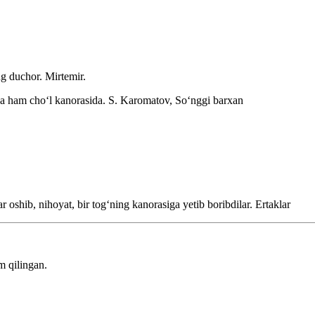
ing duchor.
Mirtemir.
ha ham choʻl kanorasida.
S. Karomatov, Soʻnggi barxan
r oshib, nihoyat, bir togʻning kanorasiga yetib boribdilar.
Ertaklar
.
m qilingan.