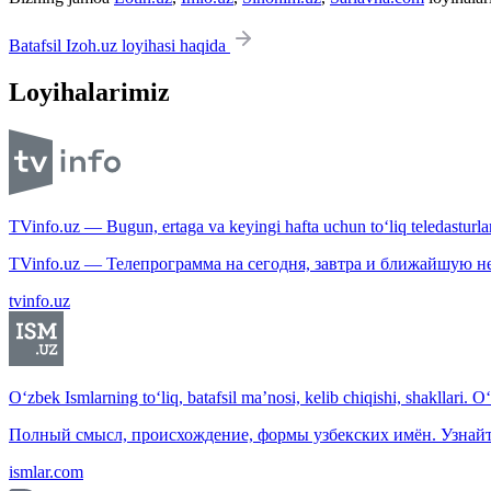
Batafsil Izoh.uz loyihasi haqida
Loyihalarimiz
TVinfo.uz — Bugun, ertaga va keyingi hafta uchun to‘liq teledasturlar
TVinfo.uz — Телепрограмма на сегодня, завтра и ближайшую н
tvinfo.uz
O‘zbek Ismlarning to‘liq, batafsil ma’nosi, kelib chiqishi, shakllari. O
Полный смысл, происхождение, формы узбекских имён. Узнайт
ismlar.com