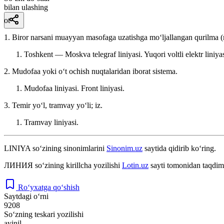
bilan ulashing
ot
1. Biror narsani muayyan masofaga uzatishga moʻljallangan qurilma (m
Toshkent — Moskva telegraf liniyasi. Yuqori voltli elektr liniyas
2. Mudofaa yoki oʻt ochish nuqtalaridan iborat sistema.
Mudofaa liniyasi. Front liniyasi.
3. Temir yoʻl, tramvay yoʻli; iz.
Tramvay liniyasi.
LINIYA
so‘zining sinonimlarini
Sinonim.uz
saytida qidirib ko‘ring.
ЛИНИЯ
so‘zining kirillcha yozilishi
Lotin.uz
sayti tomonidan taqdim 
Ro‘yxatga qo‘shish
Saytdagi o‘rni
9208
So‘zning teskari yozilishi
ayinil