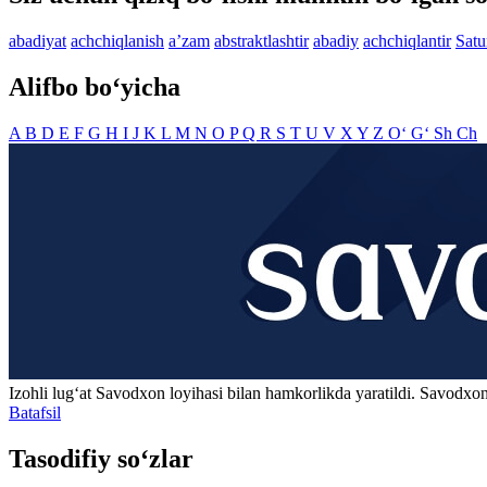
abadiyat
achchiqlanish
aʼzam
abstraktlashtir
abadiy
achchiqlantir
Satu
Alifbo bo‘yicha
A
B
D
E
F
G
H
I
J
K
L
M
N
O
P
Q
R
S
T
U
V
X
Y
Z
O‘
G‘
Sh
Ch
Izohli lugʻat
Savodxon
loyihasi bilan hamkorlikda yaratildi. Savodxon
Batafsil
Tasodifiy so‘zlar