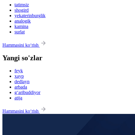
tatimsiz
shogird
yekaterinburglik
analogik
kamina
surlat
Hammasini ko‘rish
Yangi so'zlar
feyk
xayp
dedlayn
arbada
g‘aribuddiyor
atija
Hammasini ko‘rish