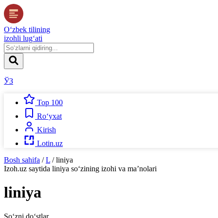
O‘zbek tilining
izohli lug‘ati
ЎЗ
Top 100
Ro‘yxat
Kirish
Lotin.uz
Bosh sahifa
/
L
/
liniya
Izoh.uz
saytida
liniya
so‘zining izohi va ma’nolari
liniya
So‘zni do‘stlar