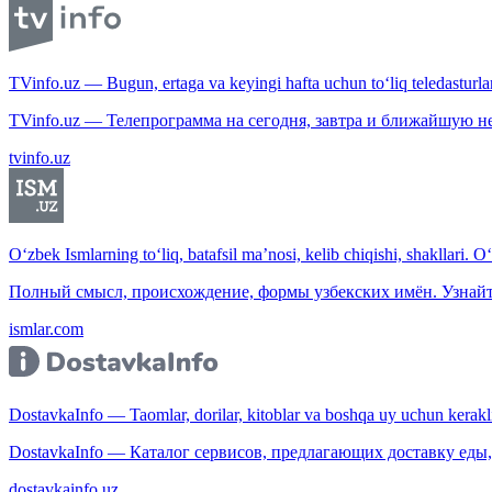
TVinfo.uz — Bugun, ertaga va keyingi hafta uchun to‘liq teledasturlar
TVinfo.uz — Телепрограмма на сегодня, завтра и ближайшую н
tvinfo.uz
O‘zbek Ismlarning to‘liq, batafsil ma’nosi, kelib chiqishi, shakllari. O
Полный смысл, происхождение, формы узбекских имён. Узнайт
ismlar.com
DostavkaInfo — Taomlar, dorilar, kitoblar va boshqa uy uchun kerakli b
DostavkaInfo — Каталог сервисов, предлагающих доставку еды, 
dostavkainfo.uz