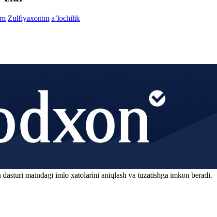
rn
Zulfiyaxonim
aʼlochilik
 dasturi matndagi imlo xatolarini aniqlash va tuzatishga imkon beradi.