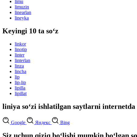
limu
limuzin
linearlan
lineyka
Keyingi 10 ta so‘z
linkor
linotip
linter
linterlan
linza
lincha
lip
lip-lip
lipilla
lipillat
liniya so‘zi ishlatilgan saytlarni internetda
Google
Яндекс
Bing
Siz uchun qiziq bo‘lishi mumkin bo‘lgan so