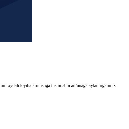
chun foydali loyihalarni ishga tushirishni an’anaga aylantirganmiz.