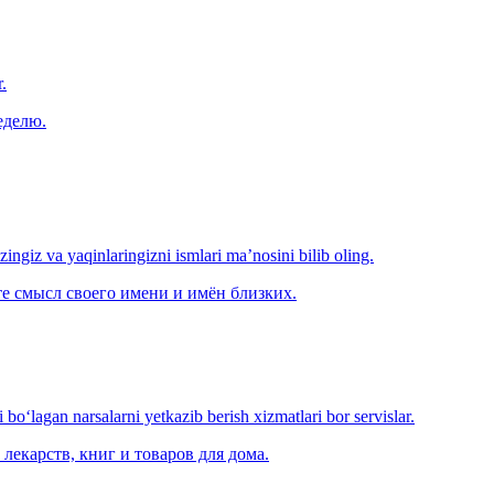
.
еделю.
‘zingiz va yaqinlaringizni ismlari ma’nosini bilib oling.
е смысл своего имени и имён близких.
o‘lagan narsalarni yetkazib berish xizmatlari bor servislar.
лекарств, книг и товаров для дома.