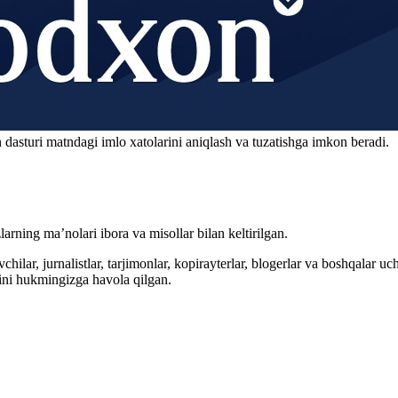
 dasturi matndagi imlo xatolarini aniqlash va tuzatishga imkon beradi.
arning ma’nolari ibora va misollar bilan keltirilgan.
hilar, jurnalistlar, tarjimonlar, kopirayterlar, blogerlar va boshqalar u
ini hukmingizga havola qilgan.