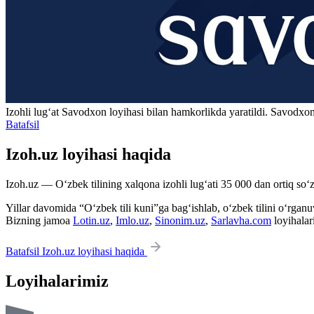
Izohli lugʻat
Savodxon
loyihasi bilan hamkorlikda yaratildi. Savodxon
Batafsil
Izoh.uz loyihasi haqida
Izoh.uz — O‘zbek tilining xalqona izohli lug‘ati 35 000 dan ortiq so‘zl
Yillar davomida “O‘zbek tili kuni”ga bag‘ishlab, o‘zbek tilini o‘rganuvc
Bizning jamoa
Lotin.uz
,
Imlo.uz
,
Sinonim.uz
,
Sarlavha.com
loyihalar
Batafsil Izoh.uz loyihasi haqida
Loyihalarimiz