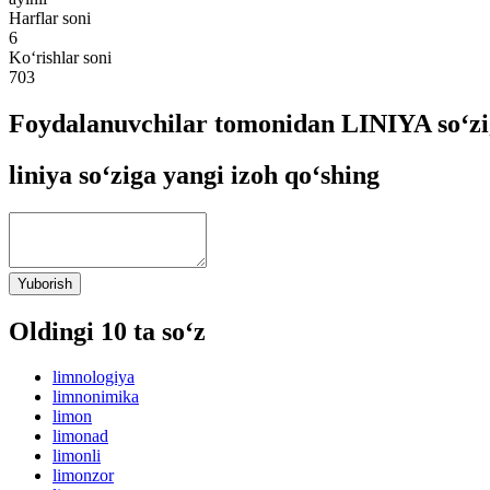
Harflar soni
6
Ko‘rishlar soni
703
Foydalanuvchilar tomonidan LINIYA so‘zi
liniya so‘ziga yangi izoh qo‘shing
Yuborish
Oldingi 10 ta so‘z
limnologiya
limnonimika
limon
limonad
limonli
limonzor