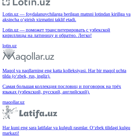
Lotin.uz — foydalanuvchilarga berilgan matnni lotindan kirillga va
aksincha o‘girish xizmatini taklif etadi.
Lotin.uz — поможет транслитерировать с узбекской
кириллицы на латиницу и обратно. Легко!
lotin.uz
Maqol va naqllarning eng katta kolleksiyasi. Har bir maqol uchta
tilda (o‘zbek, rus, ingliz).
Самая большая коллекция пословиц и поговорок на трёх
языках (узбекский, русский, английский).
maqollar.uz
Har kuni eng sara latifalar va kulguli rasmlar. O‘zbek tilidagi kulgu
markazi!