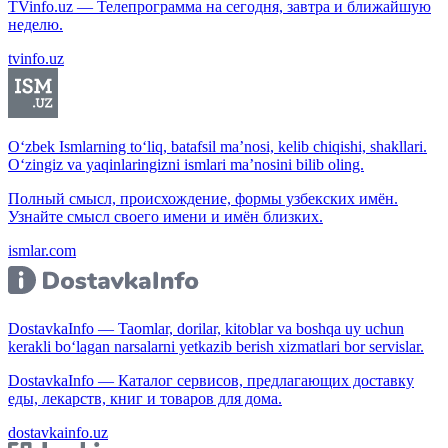
TVinfo.uz — Телепрограмма на сегодня, завтра и ближайшую
неделю.
tvinfo.uz
O‘zbek Ismlarning to‘liq, batafsil ma’nosi, kelib chiqishi, shakllari.
O‘zingiz va yaqinlaringizni ismlari ma’nosini bilib oling.
Полный смысл, происхождение, формы узбекских имён.
Узнайте смысл своего имени и имён близких.
ismlar.com
DostavkaInfo — Taomlar, dorilar, kitoblar va boshqa uy uchun
kerakli bo‘lagan narsalarni yetkazib berish xizmatlari bor servislar.
DostavkaInfo — Каталог сервисов, предлагающих доставку
еды, лекарств, книг и товаров для дома.
dostavkainfo.uz