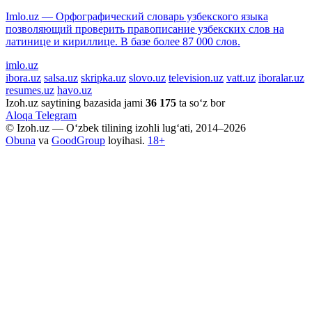
Imlo.uz — Орфографический словарь узбекского языка
позволяющий проверить правописание узбекских слов на
латинице и кириллице. В базе более 87 000 слов.
imlo.uz
ibora.uz
salsa.uz
skripka.uz
slovo.uz
television.uz
vatt.uz
iboralar.uz
resumes.uz
havo.uz
Izoh.uz saytining bazasida jami
36 175
ta so‘z bor
Aloqa
Telegram
© Izoh.uz — O‘zbek tilining izohli lug‘ati, 2014–2026
Obuna
va
GoodGroup
loyihasi.
18+