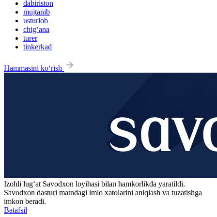
dabiriston
mujtanib
usturlob
chig‘ana
turer
tinkerkad
Hammasini ko‘rish
Izohli lugʻat
Savodxon
loyihasi bilan hamkorlikda yaratildi.
Savodxon dasturi matndagi imlo xatolarini aniqlash va tuzatishga
imkon beradi.
Batafsil