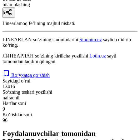
bilan ulashing
fe’l
Linearlamoq feʼlining majhul nisbati.
LINEARLAN
so‘zining sinonimlarini
Sinonim.uz
saytida qidirib
ko‘ring.
ЛИНЕАРЛАН
so‘zining kirillcha yozilishi
Lotin.uz
sayti
tomonidan taqdim qilingan.
Ro‘yxatga qo‘shish
Saytdagi o‘rni
13416
So‘zning teskari yozilishi
nalraenil
Harflar soni
9
Ko‘rishlar soni
96
Foydalanuvchilar tomonidan