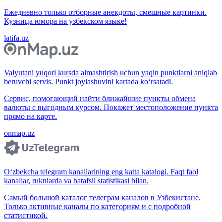
Ежедневно только отборные анекдоты, смешные картинки.
Кузница юмора на узбекском языке!
latifa.uz
Valyutani yuqori kursda almashtirish uchun yaqin punktlarni aniqlab
beruvchi servis. Punkt joylashuvini kartada ko‘rsatadi.
Сервис, помогающий найти ближайшие пункты обмена
валюты с выгодным курсом. Покажет местоположение пункта
прямо на карте.
onmap.uz
O‘zbekcha telegram kanallarining eng katta katalogi. Faqt faol
kanallar, ruknlarda va batafsil statistikasi bilan.
Самый большой каталог телеграм каналов в Узбекистане.
Только активные каналы по категориям и с подробной
статистикой.