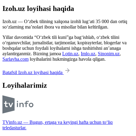
Izoh.uz loyihasi haqida
Izoh.uz — O‘zbek tilining xalqona izohli lug‘ati 35 000 dan ortiq
so‘zlarning ma’nolari ibora va misollar bilan keltirilgan.
Yillar davomida “O‘zbek tili kuni”ga bag‘ishlab, o‘zbek tilini
o‘rganuvchilar, jurnalistlar, tarjimonlar, kopirayterlar, blogerlar va
boshqalar uchun foydali loyihalarni ishga tushirishni an’anaga
aylantirganmiz. Bizning jamoa
Lotin.uz
,
Imlo.uz
,
Sinonim.uz
,
Sarlavha.com
loyihalarini hukmingizga havola qilgan.
Batafsil Izoh.uz loyihasi haqida
Loyihalarimiz
TVinfo.uz — Bugun, ertaga va keyingi hafta uchun to‘liq
teledasturlar.