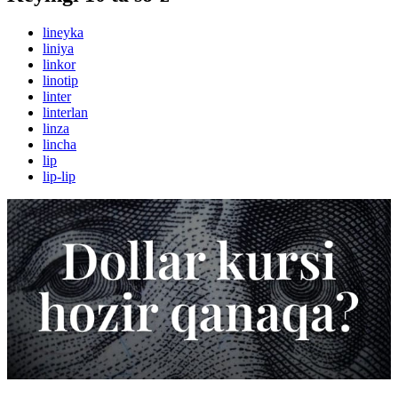
lineyka
liniya
linkor
linotip
linter
linterlan
linza
lincha
lip
lip-lip