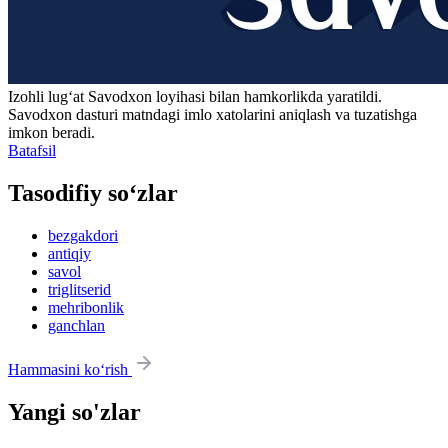
Izohli lugʻat
Savodxon
loyihasi bilan hamkorlikda yaratildi.
Savodxon dasturi matndagi imlo xatolarini aniqlash va tuzatishga
imkon beradi.
Batafsil
Tasodifiy so‘zlar
bezgakdori
antiqiy
savol
triglitserid
mehribonlik
ganchlan
Hammasini ko‘rish
Yangi so'zlar