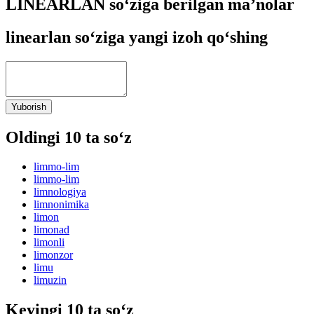
LINEARLAN so‘ziga berilgan ma’nolar
linearlan so‘ziga yangi izoh qo‘shing
Yuborish
Oldingi 10 ta so‘z
limmo-lim
limmo-lim
limnologiya
limnonimika
limon
limonad
limonli
limonzor
limu
limuzin
Keyingi 10 ta so‘z