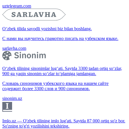
uztelegram.com
O‘zbek tilida savodli yozishni biz bilan boshlang.
С нами вы научитесь грамотно писать на узбекском языке.
sarlavha.com
O‘zbek tilining sinonimlar lug‘ati. Saytda 3300 tadan ortiq so‘zlar,
900 ga yaqin sinonim so‘zlar to‘plamiga jamlangan.
Словарь синонимов узбекского языка на нашем сайте
содержит более 3300 слов и 900 синонимов.
sinonim.uz
Imlo.uz — O'zbek tilining imlo lug'ati. Saytda 87 000 ortiq so'z bor.
So'zning to'g'ri yozilishini tekshiring.