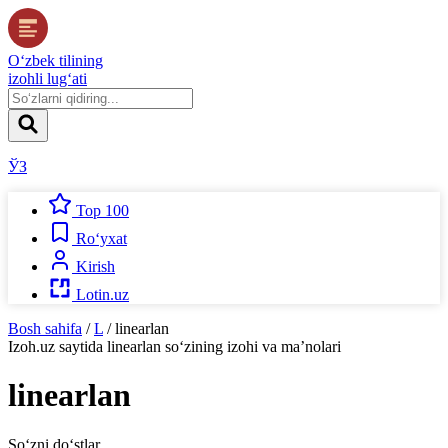
O‘zbek tilining
izohli lug‘ati
ЎЗ
Top 100
Ro‘yxat
Kirish
Lotin.uz
Bosh sahifa
/
L
/
linearlan
Izoh.uz
saytida
linearlan
so‘zining izohi va ma’nolari
linearlan
So‘zni do‘stlar