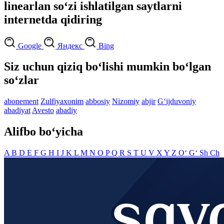
linearlan so‘zi ishlatilgan saytlarni
internetda qidiring
Google
Яндекс
Bing
Siz uchun qiziq bo‘lishi mumkin bo‘lgan
so‘zlar
abonement
Zulfiyaxonim
abbosiy
Nizomiy
abjir
G‘ijduvoniy
abadiyat
Avesto
abadiy
Alifbo bo‘yicha
A
B
D
E
F
G
H
I
J
K
L
M
N
O
P
Q
R
S
T
U
V
X
Y
Z
O‘
G‘
Sh
Ch