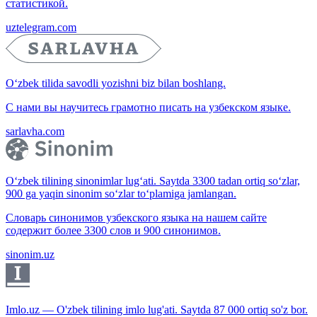
статистикой.
uztelegram.com
O‘zbek tilida savodli yozishni biz bilan boshlang.
С нами вы научитесь грамотно писать на узбекском языке.
sarlavha.com
O‘zbek tilining sinonimlar lug‘ati. Saytda 3300 tadan ortiq so‘zlar,
900 ga yaqin sinonim so‘zlar to‘plamiga jamlangan.
Словарь синонимов узбекского языка на нашем сайте
содержит более 3300 слов и 900 синонимов.
sinonim.uz
Imlo.uz — O'zbek tilining imlo lug'ati. Saytda 87 000 ortiq so'z bor.