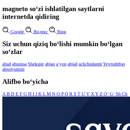
magneto so‘zi ishlatilgan saytlarni
internetda qidiring
Google
Яндекс
Bing
Siz uchun qiziq bo‘lishi mumkin bo‘lgan
so‘zlar
abad
abssissa
Shekspir
abjaq
aʼyon
abjad
achchiqlantir
Yevroittifoq
absolyutizm
Alifbo bo‘yicha
A
B
D
E
F
G
H
I
J
K
L
M
N
O
P
Q
R
S
T
U
V
X
Y
Z
O‘
G‘
Sh
Ch