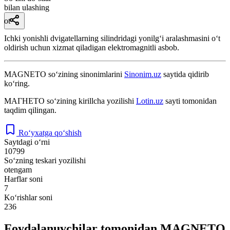
bilan ulashing
ot
Ichki yonishli dvigatellarning silindridagi yonilgʻi aralashmasini oʻt
oldirish uchun xizmat qiladigan elektromagnitli asbob.
MAGNETO
so‘zining sinonimlarini
Sinonim.uz
saytida qidirib
ko‘ring.
МАГНЕТО
so‘zining kirillcha yozilishi
Lotin.uz
sayti tomonidan
taqdim qilingan.
Ro‘yxatga qo‘shish
Saytdagi o‘rni
10799
So‘zning teskari yozilishi
otengam
Harflar soni
7
Ko‘rishlar soni
236
Foydalanuvchilar tomonidan MAGNETO