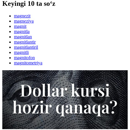
Keyingi 10 ta so‘z
magnezit
magneziya
magnit
magnitla
magnitlan
magnitlantir
magnitlantiril
magnitli
magnitofon
magnitometriya