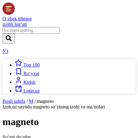
O‘zbek tilining
izohli lug‘ati
ЎЗ
Top 100
Ro‘yxat
Kirish
Lotin.uz
Bosh sahifa
/
M
/
magneto
Izoh.uz
saytida
magneto
so‘zining izohi va ma’nolari
magneto
So‘zni do‘stlar