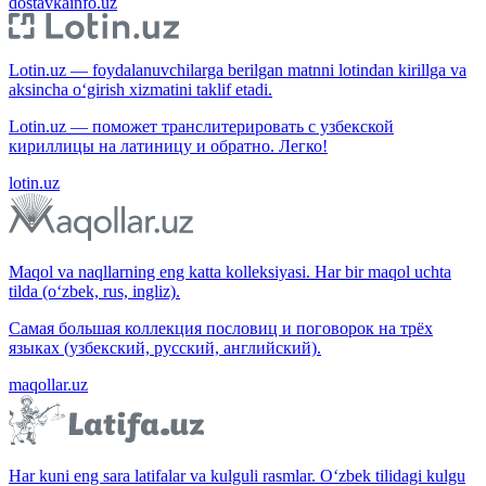
dostavkainfo.uz
Lotin.uz — foydalanuvchilarga berilgan matnni lotindan kirillga va
aksincha o‘girish xizmatini taklif etadi.
Lotin.uz — поможет транслитерировать с узбекской
кириллицы на латиницу и обратно. Легко!
lotin.uz
Maqol va naqllarning eng katta kolleksiyasi. Har bir maqol uchta
tilda (o‘zbek, rus, ingliz).
Самая большая коллекция пословиц и поговорок на трёх
языках (узбекский, русский, английский).
maqollar.uz
Har kuni eng sara latifalar va kulguli rasmlar. O‘zbek tilidagi kulgu