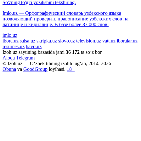
So'zning to'g'ri yozilishini tekshiring.
Imlo.uz — Орфографический словарь узбекского языка
позволяющий проверить правописание узбекских слов на
латинице и кириллице. В базе более 87 000 слов.
imlo.uz
ibora.uz
salsa.uz
skripka.uz
slovo.uz
television.uz
vatt.uz
iboralar.uz
resumes.uz
havo.uz
Izoh.uz saytining bazasida jami
36 172
ta so‘z bor
Aloqa
Telegram
© Izoh.uz — O‘zbek tilining izohli lug‘ati, 2014–2026
Obuna
va
GoodGroup
loyihasi.
18+