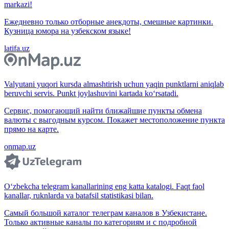
markazi!
Ежедневно только отборные анекдоты, смешные картинки.
Кузница юмора на узбекском языке!
latifa.uz
Valyutani yuqori kursda almashtirish uchun yaqin punktlarni aniqlab
beruvchi servis. Punkt joylashuvini kartada ko‘rsatadi.
Сервис, помогающий найти ближайшие пункты обмена
валюты с выгодным курсом. Покажет местоположение пункта
прямо на карте.
onmap.uz
O‘zbekcha telegram kanallarining eng katta katalogi. Faqt faol
kanallar, ruknlarda va batafsil statistikasi bilan.
Самый большой каталог телеграм каналов в Узбекистане.
Только активные каналы по категориям и с подробной