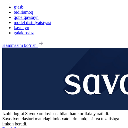
g‘asb
bidirlamoq
qoba qavsayn
model distillyatsiyasi
kavnayn
galaktostaz
Hammasini ko‘rish
Izohli lugʻat
Savodxon
loyihasi bilan hamkorlikda yaratildi.
Savodxon dasturi matndagi imlo xatolarini aniqlash va tuzatishga
imkon beradi.