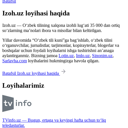
Batafsil
Izoh.uz loyihasi haqida
Izoh.uz — O‘zbek tilining xalqona izohli lug‘ati 35 000 dan ortiq
so‘zlarning ma’nolari ibora va misollar bilan keltirilgan.
Yillar davomida “O‘zbek tili kuni”ga bag‘ishlab, o‘zbek tilini
o‘rganuvchilar, jurnalistlar, tarjimonlar, kopirayterlar, blogerlar va
boshqalar uchun foydali loyihalarni ishga tushirishni an’anaga
aylantirganmiz. Bizning jamoa
Lotin.uz
,
Imlo.uz
,
Sinonim.uz
,
Sarlavha.com
loyihalarini hukmingizga havola qilgan.
Batafsil Izoh.uz loyihasi haqida
Loyihalarimiz
TVinfo.uz — Bugun, ertaga va keyingi hafta uchun to‘liq
teledasturlar.