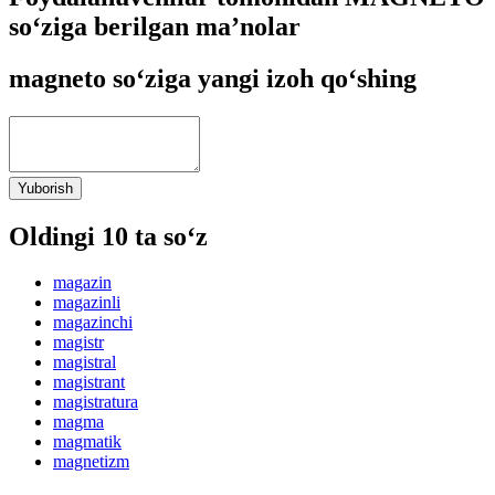
so‘ziga berilgan ma’nolar
magneto so‘ziga yangi izoh qo‘shing
Yuborish
Oldingi 10 ta so‘z
magazin
magazinli
magazinchi
magistr
magistral
magistrant
magistratura
magma
magmatik
magnetizm