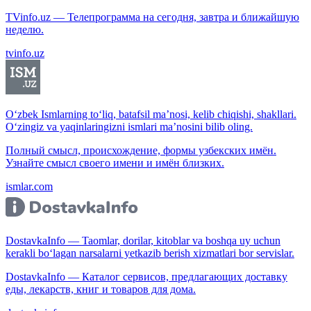
TVinfo.uz — Телепрограмма на сегодня, завтра и ближайшую
неделю.
tvinfo.uz
O‘zbek Ismlarning to‘liq, batafsil ma’nosi, kelib chiqishi, shakllari.
O‘zingiz va yaqinlaringizni ismlari ma’nosini bilib oling.
Полный смысл, происхождение, формы узбекских имён.
Узнайте смысл своего имени и имён близких.
ismlar.com
DostavkaInfo — Taomlar, dorilar, kitoblar va boshqa uy uchun
kerakli bo‘lagan narsalarni yetkazib berish xizmatlari bor servislar.
DostavkaInfo — Каталог сервисов, предлагающих доставку
еды, лекарств, книг и товаров для дома.