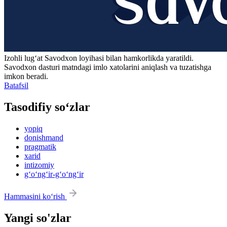
Izohli lugʻat
Savodxon
loyihasi bilan hamkorlikda yaratildi.
Savodxon dasturi matndagi imlo xatolarini aniqlash va tuzatishga
imkon beradi.
Batafsil
Tasodifiy so‘zlar
yopiq
donishmand
pragmatik
xarid
intizomiy
g‘o‘ng‘ir-g‘o‘ng‘ir
Hammasini ko‘rish
Yangi so'zlar