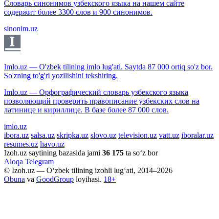
Словарь синонимов узбекского языка на нашем сайте
содержит более 3300 слов и 900 синонимов.
sinonim.uz
Imlo.uz — O'zbek tilining imlo lug'ati. Saytda 87 000 ortiq so'z bor.
So'zning to'g'ri yozilishini tekshiring.
Imlo.uz — Орфографический словарь узбекского языка
позволяющий проверить правописание узбекских слов на
латинице и кириллице. В базе более 87 000 слов.
imlo.uz
ibora.uz
salsa.uz
skripka.uz
slovo.uz
television.uz
vatt.uz
iboralar.uz
resumes.uz
havo.uz
Izoh.uz saytining bazasida jami
36 175
ta so‘z bor
Aloqa
Telegram
© Izoh.uz — O‘zbek tilining izohli lug‘ati, 2014–2026
Obuna
va
GoodGroup
loyihasi.
18+