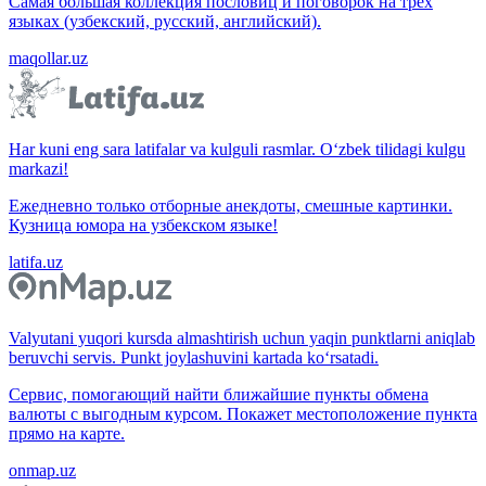
Самая большая коллекция пословиц и поговорок на трёх
языках (узбекский, русский, английский).
maqollar.uz
Har kuni eng sara latifalar va kulguli rasmlar. O‘zbek tilidagi kulgu
markazi!
Ежедневно только отборные анекдоты, смешные картинки.
Кузница юмора на узбекском языке!
latifa.uz
Valyutani yuqori kursda almashtirish uchun yaqin punktlarni aniqlab
beruvchi servis. Punkt joylashuvini kartada ko‘rsatadi.
Сервис, помогающий найти ближайшие пункты обмена
валюты с выгодным курсом. Покажет местоположение пункта
прямо на карте.
onmap.uz