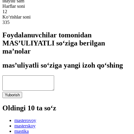
iltayiluʼsam
Harflar soni
12
Ko‘rishlar soni
335
Foydalanuvchilar tomonidan
MASʼULIYATLI so‘ziga berilgan
ma’nolar
masʼuliyatli so‘ziga yangi izoh qo‘shing
Yuborish
Oldingi 10 ta so‘z
masterovoy
masterskoy
mastika