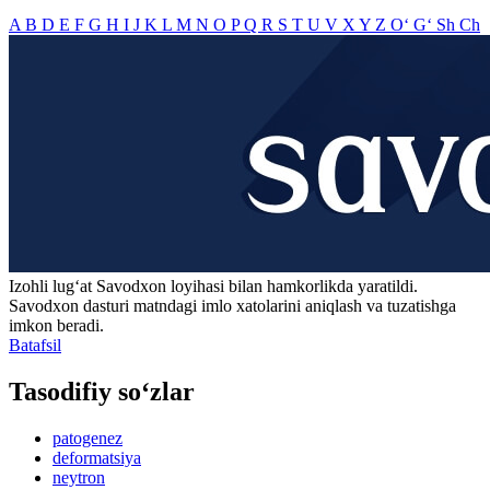
A
B
D
E
F
G
H
I
J
K
L
M
N
O
P
Q
R
S
T
U
V
X
Y
Z
O‘
G‘
Sh
Ch
Izohli lugʻat
Savodxon
loyihasi bilan hamkorlikda yaratildi.
Savodxon dasturi matndagi imlo xatolarini aniqlash va tuzatishga
imkon beradi.
Batafsil
Tasodifiy so‘zlar
patogenez
deformatsiya
neytron