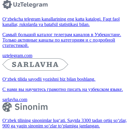
O‘zbekcha telegram kanallarining eng katta katalogi. Faqt faol
kanallar, ruknlarda va batafsil statistikasi bilan.
Самый большой каталог телеграм каналов в Узбекистане.
Только активные каналы по категориям и с подробной
статистикой.
uztelegram.com
O‘zbek tilida savodli yozishni biz bilan boshlang.
С нами вы научитесь грамотно писать на узбекском языке.
sarlavha.com
O‘zbek tilining sinonimlar lug‘ati. Saytda 3300 tadan ortiq so‘zlar,
900 ga yaqin sinonim so‘zlar to‘plamiga jamlangan.