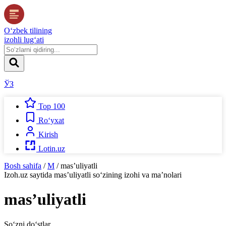
O‘zbek tilining
izohli lug‘ati
ЎЗ
Top 100
Ro‘yxat
Kirish
Lotin.uz
Bosh sahifa
/
M
/
masʼuliyatli
Izoh.uz
saytida
masʼuliyatli
so‘zining izohi va ma’nolari
masʼuliyatli
So‘zni do‘stlar