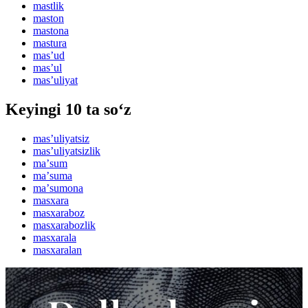
mastlik
maston
mastona
mastura
masʼud
masʼul
masʼuliyat
Keyingi 10 ta so‘z
masʼuliyatsiz
masʼuliyatsizlik
maʼsum
maʼsuma
maʼsumona
masxara
masxaraboz
masxarabozlik
masxarala
masxaralan