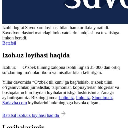
Izohli lugʻat
Savodxon
loyihasi bilan hamkorlikda yaratildi.
Savodxon dasturi matndagi imlo xatolarini aniqlash va tuzatishga
imkon beradi.
Batafsil
Izoh.uz loyihasi haqida
Izoh.uz — O‘zbek tilining xalqona izohli lug‘ati 35 000 dan ortiq
so‘zlarning ma’nolari ibora va misollar bilan keltirilgan.
Yillar davomida “O‘zbek tili kuni”ga bag‘ishlab, o‘zbek tilini
o‘rganuvchilar, jurnalistlar, tarjimonlar, kopirayterlar, blogerlar va
boshqalar uchun foydali loyihalarni ishga tushirishni an’anaga
aylantirganmiz. Bizning jamoa
Lotin.uz
,
Imlo.uz
,
Sinonim.uz
,
Sarlavha.com
loyihalarini hukmingizga havola qilgan.
Batafsil Izoh.uz loyihasi haqida
Loyihalarimiz