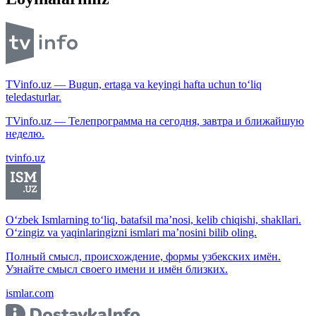
TVinfo.uz — Bugun, ertaga va keyingi hafta uchun to‘liq
teledasturlar.
TVinfo.uz — Телепрограмма на сегодня, завтра и ближайшую
неделю.
tvinfo.uz
O‘zbek Ismlarning to‘liq, batafsil ma’nosi, kelib chiqishi, shakllari.
O‘zingiz va yaqinlaringizni ismlari ma’nosini bilib oling.
Полный смысл, происхождение, формы узбекских имён.
Узнайте смысл своего имени и имён близких.
ismlar.com