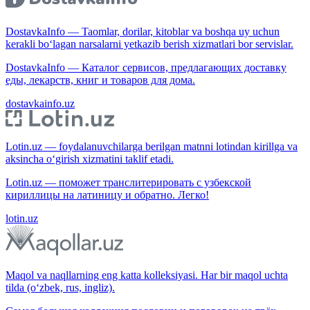
DostavkaInfo — Taomlar, dorilar, kitoblar va boshqa uy uchun
kerakli bo‘lagan narsalarni yetkazib berish xizmatlari bor servislar.
DostavkaInfo — Каталог сервисов, предлагающих доставку
еды, лекарств, книг и товаров для дома.
dostavkainfo.uz
Lotin.uz — foydalanuvchilarga berilgan matnni lotindan kirillga va
aksincha o‘girish xizmatini taklif etadi.
Lotin.uz — поможет транслитерировать с узбекской
кириллицы на латиницу и обратно. Легко!
lotin.uz
Maqol va naqllarning eng katta kolleksiyasi. Har bir maqol uchta
tilda (o‘zbek, rus, ingliz).