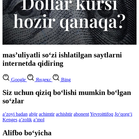
masʼuliyatli so‘zi ishlatilgan saytlarni
internetda qidiring
Google
Яндекс
Bing
Siz uchun qiziq bo‘lishi mumkin bo‘lgan
so‘zlar
aʼzoyi badan
abjir
achimtir
achishtir
abonent
Yevroittifoq
Jo‘qorg‘i
Kenges
aʼzolik
aʼmol
Alifbo bo‘yicha