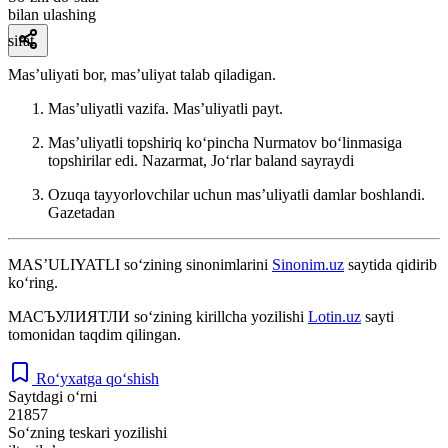
bilan ulashing
sifat
Masʼuliyati bor, masʼuliyat talab qiladigan.
Masʼuliyatli vazifa. Masʼuliyatli payt.
Masʼuliyatli topshiriq koʻpincha Nurmatov boʻlinmasiga
topshirilar edi.
Nazarmat, Joʻrlar baland sayraydi
Ozuqa tayyorlovchilar uchun masʼuliyatli damlar boshlandi.
Gazetadan
MASʼULIYATLI
so‘zining sinonimlarini
Sinonim.uz
saytida qidirib
ko‘ring.
МАСЪУЛИЯТЛИ
so‘zining kirillcha yozilishi
Lotin.uz
sayti
tomonidan taqdim qilingan.
Ro‘yxatga qo‘shish
Saytdagi o‘rni
21857
So‘zning teskari yozilishi