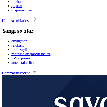
hilvira
qiqirlat
o‘zgaruvchan
Hammasini ko‘rish
Yangi so'zlar
emulgator
relokant
mo‘r xayli
mo‘r-malax (mo‘ru malax)
so‘zangaron
antenatal o‘lim
Hammasini ko‘rish