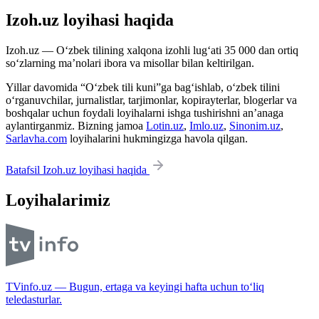
Izoh.uz loyihasi haqida
Izoh.uz — O‘zbek tilining xalqona izohli lug‘ati 35 000 dan ortiq
so‘zlarning ma’nolari ibora va misollar bilan keltirilgan.
Yillar davomida “O‘zbek tili kuni”ga bag‘ishlab, o‘zbek tilini
o‘rganuvchilar, jurnalistlar, tarjimonlar, kopirayterlar, blogerlar va
boshqalar uchun foydali loyihalarni ishga tushirishni an’anaga
aylantirganmiz. Bizning jamoa
Lotin.uz
,
Imlo.uz
,
Sinonim.uz
,
Sarlavha.com
loyihalarini hukmingizga havola qilgan.
Batafsil Izoh.uz loyihasi haqida
Loyihalarimiz
TVinfo.uz — Bugun, ertaga va keyingi hafta uchun to‘liq
teledasturlar.