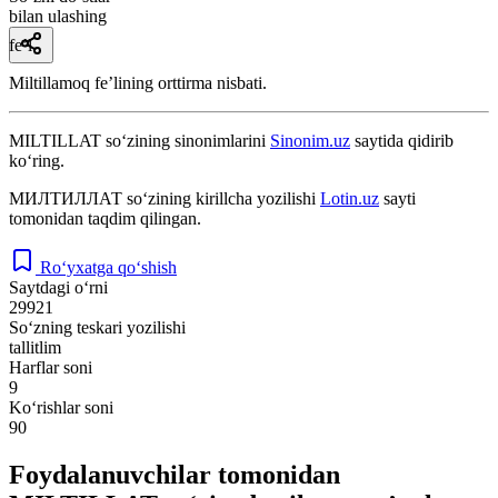
bilan ulashing
fe’l
Miltillamoq feʼlining orttirma nisbati.
MILTILLAT
so‘zining sinonimlarini
Sinonim.uz
saytida qidirib
ko‘ring.
МИЛТИЛЛАТ
so‘zining kirillcha yozilishi
Lotin.uz
sayti
tomonidan taqdim qilingan.
Ro‘yxatga qo‘shish
Saytdagi o‘rni
29921
So‘zning teskari yozilishi
tallitlim
Harflar soni
9
Ko‘rishlar soni
90
Foydalanuvchilar tomonidan