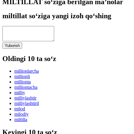
MILTILLAT so‘ziga berilgan ma’nolar
miltillat so‘ziga yangi izoh qo‘shing
Yuborish
Oldingi 10 ta so‘z
millionlarcha
millionli
millionta
milliontacha
milliy
milliylashtir
milliylashtiril
milod
milodiy
miltilla
Keyingi 10 ta so‘z