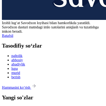
Izohli lugʻat
Savodxon
loyihasi bilan hamkorlikda yaratildi.
Savodxon dasturi matndagi imlo xatolarini aniqlash va tuzatishga
imkon beradi.
Batafsil
Tasodifiy so‘zlar
paltolik
abbosiy
abadiylik
lupa
murid
berish
Hammasini ko‘rish
Yangi so'zlar