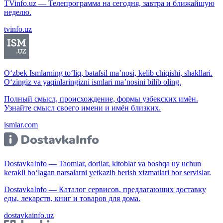
TVinfo.uz — Телепрограмма на сегодня, завтра и ближайшую
неделю.
tvinfo.uz
O‘zbek Ismlarning to‘liq, batafsil ma’nosi, kelib chiqishi, shakllari.
O‘zingiz va yaqinlaringizni ismlari ma’nosini bilib oling.
Полный смысл, происхождение, формы узбекских имён.
Узнайте смысл своего имени и имён близких.
ismlar.com
DostavkaInfo — Taomlar, dorilar, kitoblar va boshqa uy uchun
kerakli bo‘lagan narsalarni yetkazib berish xizmatlari bor servislar.
DostavkaInfo — Каталог сервисов, предлагающих доставку
еды, лекарств, книг и товаров для дома.
dostavkainfo.uz