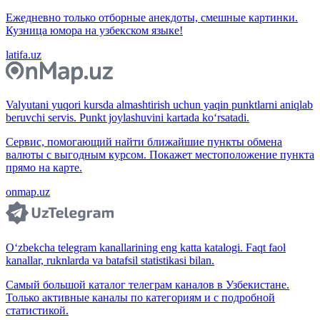
Ежедневно только отборные анекдоты, смешные картинки.
Кузница юмора на узбекском языке!
latifa.uz
Valyutani yuqori kursda almashtirish uchun yaqin punktlarni aniqlab
beruvchi servis. Punkt joylashuvini kartada ko‘rsatadi.
Сервис, помогающий найти ближайшие пункты обмена
валюты с выгодным курсом. Покажет местоположение пункта
прямо на карте.
onmap.uz
O‘zbekcha telegram kanallarining eng katta katalogi. Faqt faol
kanallar, ruknlarda va batafsil statistikasi bilan.
Самый большой каталог телеграм каналов в Узбекистане.
Только активные каналы по категориям и с подробной
статистикой.