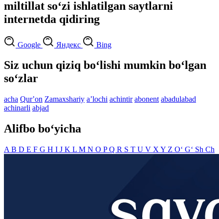
miltillat so‘zi ishlatilgan saytlarni
internetda qidiring
Google
Яндекс
Bing
Siz uchun qiziq bo‘lishi mumkin bo‘lgan
so‘zlar
acha
Qurʼon
Zamaxshariy
aʼlochi
achintir
abonent
abadulabad
achinarli
abjad
Alifbo bo‘yicha
A
B
D
E
F
G
H
I
J
K
L
M
N
O
P
Q
R
S
T
U
V
X
Y
Z
O‘
G‘
Sh
Ch