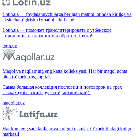
Lotin.uz — foydalanuvchilarga berilgan matnni lotindan kirillga va
aksincha o‘girish xizmatini taklif etadi.
Lotin.uz — поможет транслитерировать с узбекской
кириллицы на латиницу и обратно. Легко!
lotin.uz
Maqol va naqllarning eng katta kolleksiyasi. Har bir maqol uchta
tilda (o‘zbek, rus, ingliz).
Самая большая коллекция пословиц и поговорок на трёх
языках (узбекский, русский, английский).
maqollar.uz
Har kuni eng sara latifalar va kulguli rasmlar. O‘zbek tilidagi kulgu
markazi!