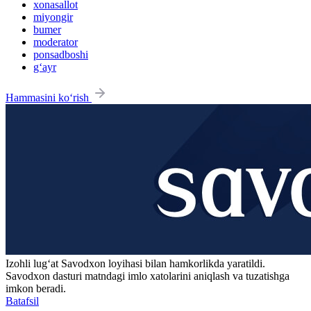
xonasallot
miyongir
bumer
moderator
ponsadboshi
g‘ayr
Hammasini ko‘rish
Izohli lugʻat
Savodxon
loyihasi bilan hamkorlikda yaratildi.
Savodxon dasturi matndagi imlo xatolarini aniqlash va tuzatishga
imkon beradi.
Batafsil