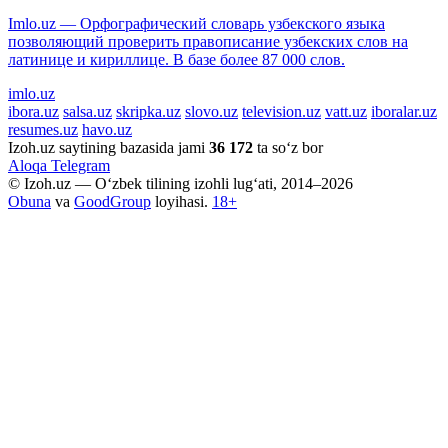
Imlo.uz — Орфографический словарь узбекского языка
позволяющий проверить правописание узбекских слов на
латинице и кириллице. В базе более 87 000 слов.
imlo.uz
ibora.uz
salsa.uz
skripka.uz
slovo.uz
television.uz
vatt.uz
iboralar.uz
resumes.uz
havo.uz
Izoh.uz saytining bazasida jami
36 172
ta so‘z bor
Aloqa
Telegram
© Izoh.uz — O‘zbek tilining izohli lug‘ati, 2014–2026
Obuna
va
GoodGroup
loyihasi.
18+