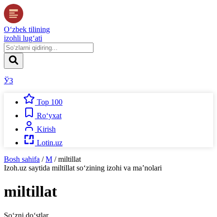
O‘zbek tilining
izohli lug‘ati
ЎЗ
Top 100
Ro‘yxat
Kirish
Lotin.uz
Bosh sahifa
/
M
/
miltillat
Izoh.uz
saytida
miltillat
so‘zining izohi va ma’nolari
miltillat
So‘zni do‘stlar