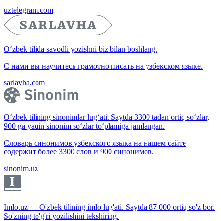
uztelegram.com
O‘zbek tilida savodli yozishni biz bilan boshlang.
С нами вы научитесь грамотно писать на узбекском языке.
sarlavha.com
O‘zbek tilining sinonimlar lug‘ati. Saytda 3300 tadan ortiq so‘zlar,
900 ga yaqin sinonim so‘zlar to‘plamiga jamlangan.
Словарь синонимов узбекского языка на нашем сайте
содержит более 3300 слов и 900 синонимов.
sinonim.uz
Imlo.uz — O'zbek tilining imlo lug'ati. Saytda 87 000 ortiq so'z bor.
So'zning to'g'ri yozilishini tekshiring.