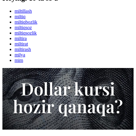
miltillash
miltiq
miltiqbozlik
miltiqsoz
miltiqsozlik
miltira
miltirat
miltirash
milya
mim