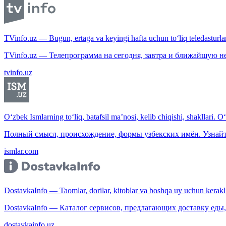
TVinfo.uz — Bugun, ertaga va keyingi hafta uchun to‘liq teledasturlar
TVinfo.uz — Телепрограмма на сегодня, завтра и ближайшую н
tvinfo.uz
O‘zbek Ismlarning to‘liq, batafsil ma’nosi, kelib chiqishi, shakllari. O
Полный смысл, происхождение, формы узбекских имён. Узнайт
ismlar.com
DostavkaInfo — Taomlar, dorilar, kitoblar va boshqa uy uchun kerakli b
DostavkaInfo — Каталог сервисов, предлагающих доставку еды, 
dostavkainfo.uz