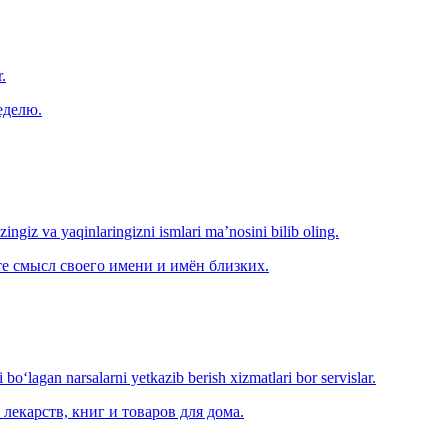
.
еделю.
‘zingiz va yaqinlaringizni ismlari ma’nosini bilib oling.
е смысл своего имени и имён близких.
o‘lagan narsalarni yetkazib berish xizmatlari bor servislar.
лекарств, книг и товаров для дома.