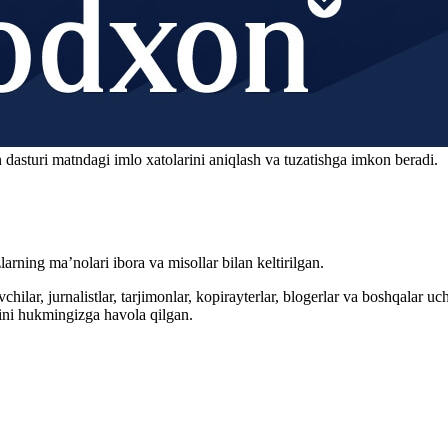
 dasturi matndagi imlo xatolarini aniqlash va tuzatishga imkon beradi.
arning ma’nolari ibora va misollar bilan keltirilgan.
hilar, jurnalistlar, tarjimonlar, kopirayterlar, blogerlar va boshqalar u
ini hukmingizga havola qilgan.