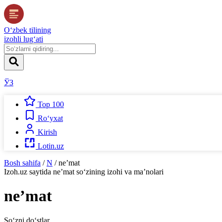
O‘zbek tilining
izohli lug‘ati
ЎЗ
Top 100
Ro‘yxat
Kirish
Lotin.uz
Bosh sahifa
/
N
/
neʼmat
Izoh.uz
saytida
neʼmat
so‘zining izohi va ma’nolari
neʼmat
So‘zni do‘stlar