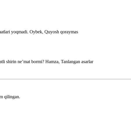
matlari yoqmadi.
Oybek, Quyosh qoraymas
tli shirin neʼmat bormi?
Hamza, Tanlangan asarlar
m qilingan.