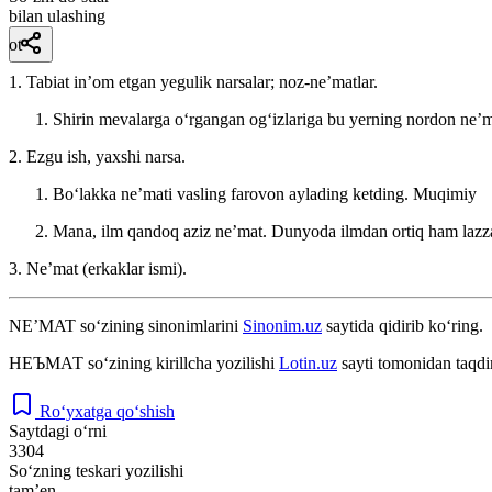
bilan ulashing
ot
1. Tabiat inʼom etgan yegulik narsalar; noz-neʼmatlar.
Shirin mevalarga oʻrgangan ogʻizlariga bu yerning nordon neʼ
2. Ezgu ish, yaxshi narsa.
Boʻlakka neʼmati vasling farovon aylading ketding.
Muqimiy
Mana, ilm qandoq aziz neʼmat. Dunyoda ilmdan ortiq ham lazza
3. Neʼmat (erkaklar ismi).
NEʼMAT
so‘zining sinonimlarini
Sinonim.uz
saytida qidirib ko‘ring.
НЕЪМАТ
so‘zining kirillcha yozilishi
Lotin.uz
sayti tomonidan taqdi
Ro‘yxatga qo‘shish
Saytdagi o‘rni
3304
So‘zning teskari yozilishi
tamʼen