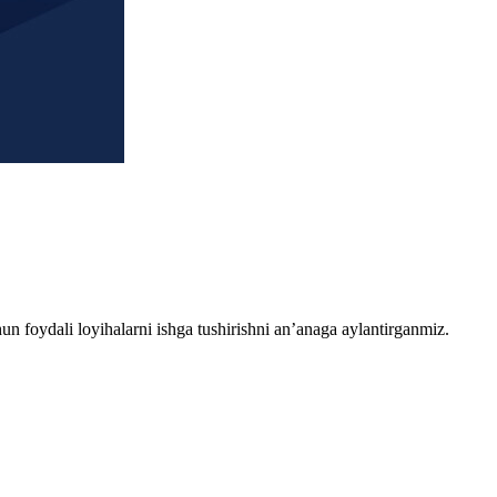
chun foydali loyihalarni ishga tushirishni an’anaga aylantirganmiz.