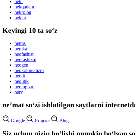
neki
nekqadam
nekrolog
nektar
Keyingi 10 ta so‘z
nemis
nemka
neofashist
neofashizm
neogen
neokolonializm
neolit
neolitik
neologizm
nerv
neʼmat so‘zi ishlatilgan saytlarni internetd
Google
Яндекс
Bing
Siz uchun qiziq bo‘lishi mumkin bo‘lgan so