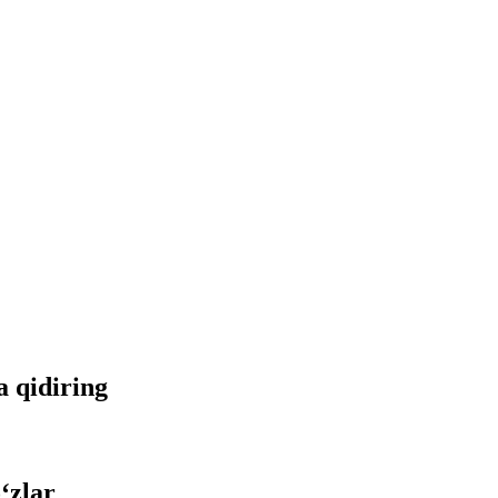
a qidiring
‘zlar