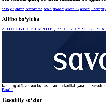
absolyut
abxaz
Yevroittifoq
achin
abonent
aʼlochilik
aʼlochi
Shekspir
Alifbo bo‘yicha
A
B
D
E
F
G
H
I
J
K
L
M
N
O
P
Q
R
S
T
U
V
X
Y
Z
O‘
G‘
Sh
Ch
Izohli lugʻat
Savodxon
loyihasi bilan hamkorlikda yaratildi. Savodxon
Batafsil
Tasodifiy so‘zlar