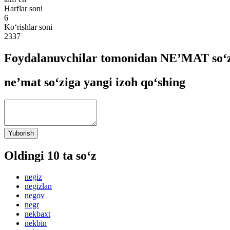
Harflar soni
6
Ko‘rishlar soni
2337
Foydalanuvchilar tomonidan NEʼMAT so‘z
neʼmat so‘ziga yangi izoh qo‘shing
Yuborish
Oldingi 10 ta so‘z
negiz
negizlan
negov
negr
nekbaxt
nekbin