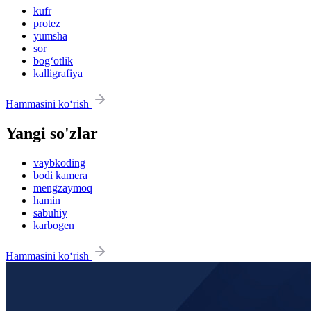
kufr
protez
yumsha
sor
bog‘otlik
kalligrafiya
Hammasini ko‘rish
Yangi so'zlar
vaybkoding
bodi kamera
mengzaymoq
hamin
sabuhiy
karbogen
Hammasini ko‘rish