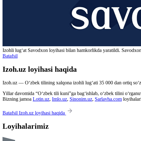
Izohli lugʻat
Savodxon
loyihasi bilan hamkorlikda yaratildi. Savodxon
Batafsil
Izoh.uz loyihasi haqida
Izoh.uz — O‘zbek tilining xalqona izohli lug‘ati 35 000 dan ortiq so‘zl
Yillar davomida “O‘zbek tili kuni”ga bag‘ishlab, o‘zbek tilini o‘rganuvc
Bizning jamoa
Lotin.uz
,
Imlo.uz
,
Sinonim.uz
,
Sarlavha.com
loyihalar
Batafsil Izoh.uz loyihasi haqida
Loyihalarimiz