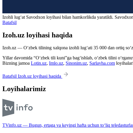
Izohli lugʻat
Savodxon
loyihasi bilan hamkorlikda yaratildi. Savodxon
Batafsil
Izoh.uz loyihasi haqida
Izoh.uz — O‘zbek tilining xalqona izohli lug‘ati 35 000 dan ortiq so‘zl
Yillar davomida “O‘zbek tili kuni”ga bag‘ishlab, o‘zbek tilini o‘rganuvc
Bizning jamoa
Lotin.uz
,
Imlo.uz
,
Sinonim.uz
,
Sarlavha.com
loyihalar
Batafsil Izoh.uz loyihasi haqida
Loyihalarimiz
TVinfo.uz — Bugun, ertaga va keyingi hafta uchun to‘liq teledasturlar