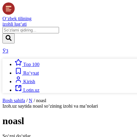
O‘zbek tilining
izohli lug‘ati
ЎЗ
Top 100
Ro‘yxat
Kirish
Lotin.uz
Bosh sahifa
/
N
/
noasl
Izoh.uz
saytida
noasl
so‘zining izohi va ma’nolari
noasl
So‘zni do‘stlar