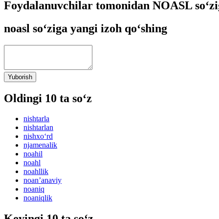
Foydalanuvchilar tomonidan NOASL so‘zi
noasl so‘ziga yangi izoh qo‘shing
Yuborish
Oldingi 10 ta so‘z
nishtarla
nishtarlan
nishxo‘rd
njamenalik
noahil
noahl
noahllik
noanʼanaviy
noaniq
noaniqlik
Keyingi 10 ta so‘z