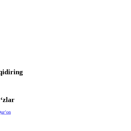
qidiring
‘zlar
urʼon