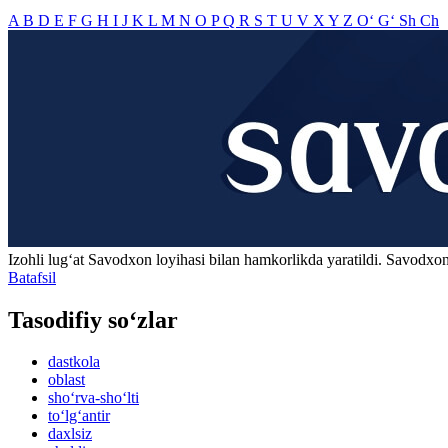
A
B
D
E
F
G
H
I
J
K
L
M
N
O
P
Q
R
S
T
U
V
X
Y
Z
O‘
G‘
Sh
Ch
Izohli lugʻat
Savodxon
loyihasi bilan hamkorlikda yaratildi. Savodxon
Batafsil
Tasodifiy so‘zlar
dastkola
oblast
sho‘rva-sho‘lti
to‘lg‘antir
daxlsiz