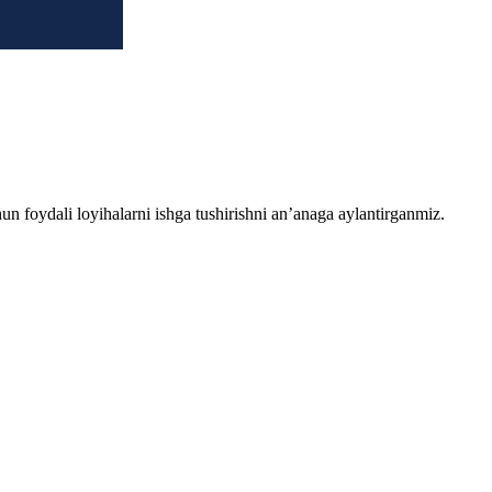
chun foydali loyihalarni ishga tushirishni an’anaga aylantirganmiz.