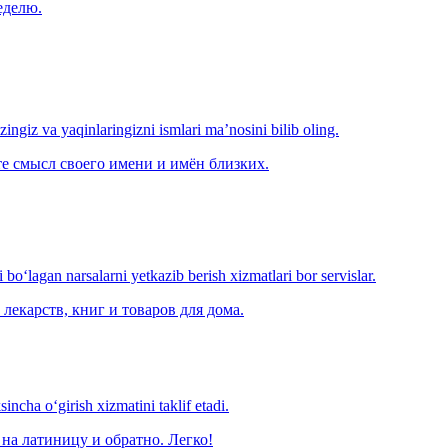
еделю.
‘zingiz va yaqinlaringizni ismlari ma’nosini bilib oling.
е смысл своего имени и имён близких.
o‘lagan narsalarni yetkazib berish xizmatlari bor servislar.
лекарств, книг и товаров для дома.
ncha o‘girish xizmatini taklif etadi.
на латиницу и обратно. Легко!