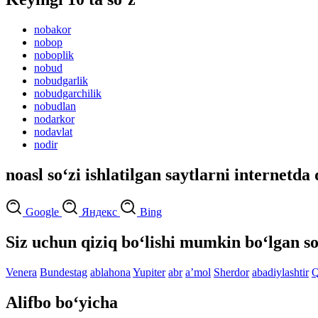
nobakor
nobop
noboplik
nobud
nobudgarlik
nobudgarchilik
nobudlan
nodarkor
nodavlat
nodir
noasl so‘zi ishlatilgan saytlarni internetda 
Google
Яндекс
Bing
Siz uchun qiziq bo‘lishi mumkin bo‘lgan so
Venera
Bundestag
ablahona
Yupiter
abr
aʼmol
Sherdor
abadiylashtir
Q
Alifbo bo‘yicha