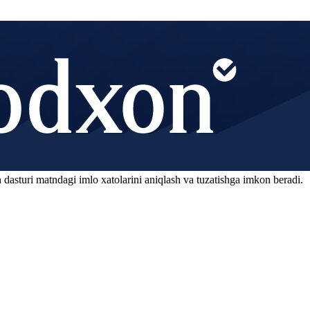
 dasturi matndagi imlo xatolarini aniqlash va tuzatishga imkon beradi.