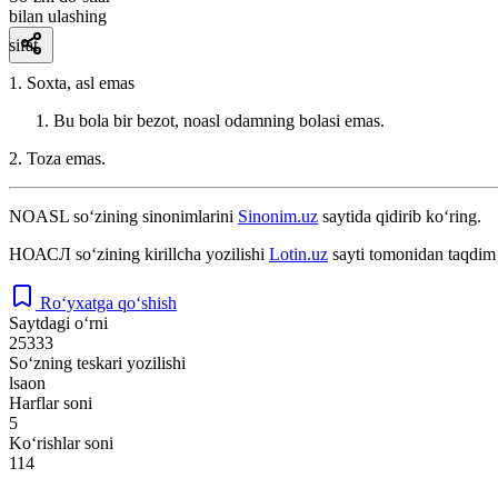
bilan ulashing
sifat
1. Soxta, asl emas
Bu bola bir bezot, noasl odamning bolasi emas.
2. Toza emas.
NOASL
so‘zining sinonimlarini
Sinonim.uz
saytida qidirib ko‘ring.
НОАСЛ
so‘zining kirillcha yozilishi
Lotin.uz
sayti tomonidan taqdim 
Ro‘yxatga qo‘shish
Saytdagi o‘rni
25333
So‘zning teskari yozilishi
lsaon
Harflar soni
5
Ko‘rishlar soni
114