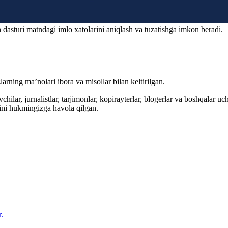
 dasturi matndagi imlo xatolarini aniqlash va tuzatishga imkon beradi.
arning ma’nolari ibora va misollar bilan keltirilgan.
hilar, jurnalistlar, tarjimonlar, kopirayterlar, blogerlar va boshqalar u
ini hukmingizga havola qilgan.
.