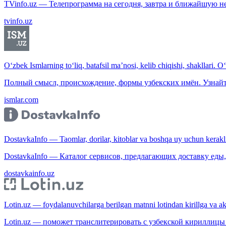
TVinfo.uz — Телепрограмма на сегодня, завтра и ближайшую н
tvinfo.uz
O‘zbek Ismlarning to‘liq, batafsil ma’nosi, kelib chiqishi, shakllari. O
Полный смысл, происхождение, формы узбекских имён. Узнайт
ismlar.com
DostavkaInfo — Taomlar, dorilar, kitoblar va boshqa uy uchun kerakli b
DostavkaInfo — Каталог сервисов, предлагающих доставку еды, 
dostavkainfo.uz
Lotin.uz — foydalanuvchilarga berilgan matnni lotindan kirillga va aksi
Lotin.uz — поможет транслитерировать с узбекской кириллицы 