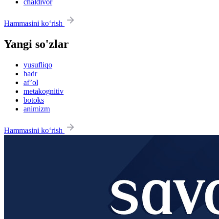
chaldivor
Hammasini ko‘rish
Yangi so'zlar
yusufliqo
badr
af’ol
metakognitiv
botoks
animizm
Hammasini ko‘rish