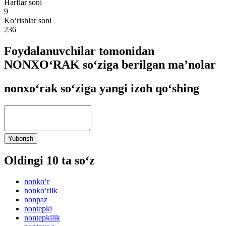
Harflar soni
9
Ko‘rishlar soni
236
Foydalanuvchilar tomonidan
NONXO‘RAK so‘ziga berilgan ma’nolar
nonxo‘rak so‘ziga yangi izoh qo‘shing
Yuborish
Oldingi 10 ta so‘z
nonko‘r
nonko‘rlik
nonpaz
nontepki
nontepkilik