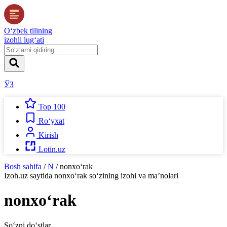
O‘zbek tilining
izohli lug‘ati
ЎЗ
Top 100
Ro‘yxat
Kirish
Lotin.uz
Bosh sahifa
/
N
/
nonxo‘rak
Izoh.uz
saytida
nonxo‘rak
so‘zining izohi va ma’nolari
nonxo‘rak
So‘zni do‘stlar