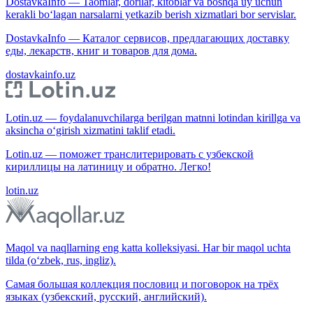
DostavkaInfo — Taomlar, dorilar, kitoblar va boshqa uy uchun
kerakli bo‘lagan narsalarni yetkazib berish xizmatlari bor servislar.
DostavkaInfo — Каталог сервисов, предлагающих доставку
еды, лекарств, книг и товаров для дома.
dostavkainfo.uz
Lotin.uz — foydalanuvchilarga berilgan matnni lotindan kirillga va
aksincha o‘girish xizmatini taklif etadi.
Lotin.uz — поможет транслитерировать с узбекской
кириллицы на латиницу и обратно. Легко!
lotin.uz
Maqol va naqllarning eng katta kolleksiyasi. Har bir maqol uchta
tilda (o‘zbek, rus, ingliz).
Самая большая коллекция пословиц и поговорок на трёх
языках (узбекский, русский, английский).