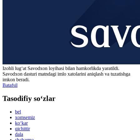
Izohli lugʻat
Savodxon
loyihasi bilan hamkorlikda yaratildi.
Savodxon dasturi matndagi imlo xatolarini aniqlash va tuzatishga
imkon beradi.
Batafsil
Tasodifiy so‘zlar
bel
xomsemiz
ko‘kar
qichittir
dala
shaharma