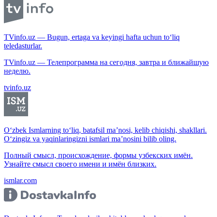
TVinfo.uz — Bugun, ertaga va keyingi hafta uchun to‘liq
teledasturlar.
TVinfo.uz — Телепрограмма на сегодня, завтра и ближайшую
неделю.
tvinfo.uz
O‘zbek Ismlarning to‘liq, batafsil ma’nosi, kelib chiqishi, shakllari.
O‘zingiz va yaqinlaringizni ismlari ma’nosini bilib oling.
Полный смысл, происхождение, формы узбекских имён.
Узнайте смысл своего имени и имён близких.
ismlar.com