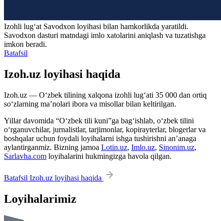
Izohli lugʻat
Savodxon
loyihasi bilan hamkorlikda yaratildi.
Savodxon dasturi matndagi imlo xatolarini aniqlash va tuzatishga
imkon beradi.
Batafsil
Izoh.uz loyihasi haqida
Izoh.uz — O‘zbek tilining xalqona izohli lug‘ati 35 000 dan ortiq
so‘zlarning ma’nolari ibora va misollar bilan keltirilgan.
Yillar davomida “O‘zbek tili kuni”ga bag‘ishlab, o‘zbek tilini
o‘rganuvchilar, jurnalistlar, tarjimonlar, kopirayterlar, blogerlar va
boshqalar uchun foydali loyihalarni ishga tushirishni an’anaga
aylantirganmiz. Bizning jamoa
Lotin.uz
,
Imlo.uz
,
Sinonim.uz
,
Sarlavha.com
loyihalarini hukmingizga havola qilgan.
Batafsil Izoh.uz loyihasi haqida
Loyihalarimiz