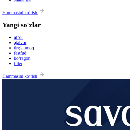
Hammasini ko‘rish
Yangi so'zlar
af’ol
ajalvor
tirg‘anmoq
fastfud
ko‘ragon
filler
Hammasini ko‘rish