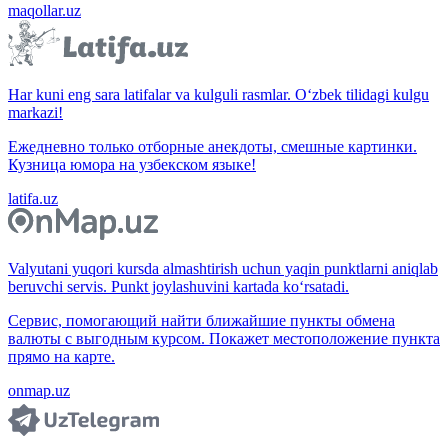
maqollar.uz
Har kuni eng sara latifalar va kulguli rasmlar. O‘zbek tilidagi kulgu
markazi!
Ежедневно только отборные анекдоты, смешные картинки.
Кузница юмора на узбекском языке!
latifa.uz
Valyutani yuqori kursda almashtirish uchun yaqin punktlarni aniqlab
beruvchi servis. Punkt joylashuvini kartada ko‘rsatadi.
Сервис, помогающий найти ближайшие пункты обмена
валюты с выгодным курсом. Покажет местоположение пункта
прямо на карте.
onmap.uz