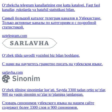
O‘zbekcha telegram kanallarining eng katta katalogi. Faqt faol
kanallar, ruknlarda va batafsil statistikasi bilan.
Самый большой каталог телеграм каналов в Узбекистане.
Только активные каналы по категориям и с подробной
статистикой.
uztelegram.com
O‘zbek tilida savodli yozishni biz bilan boshlang.
С нами вы научитесь грамотно писать на узбекском языке.
sarlavha.com
O‘zbek tilining sinonimlar lug‘ati. Saytda 3300 tadan ortiq so‘zlar,
900 ga yaqin sinonim so‘zlar to‘plamiga jamlangan.
Словарь синонимов узбекского языка на нашем сайте
содержит более 3300 слов и 900 синонимов.