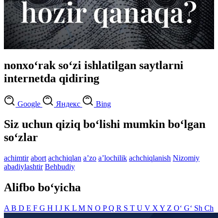
nonxo‘rak so‘zi ishlatilgan saytlarni
internetda qidiring
Google
Яндекс
Bing
Siz uchun qiziq bo‘lishi mumkin bo‘lgan
so‘zlar
achimtir
abort
achchiqlan
aʼzo
aʼlochilik
achchiqlanish
Nizomiy
abadiylashtir
Behbudiy
Alifbo bo‘yicha
A
B
D
E
F
G
H
I
J
K
L
M
N
O
P
Q
R
S
T
U
V
X
Y
Z
O‘
G‘
Sh
Ch