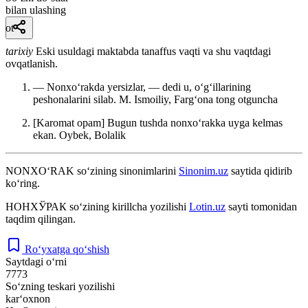
bilan ulashing
ot
tarixiy
Eski usuldagi maktabda tanaffus vaqti va shu vaqtdagi
ovqatlanish.
— Nonxoʻrakda yersizlar, — dedi u, oʻgʻillarining
peshonalarini silab.
M. Ismoiliy, Fargʻona tong otguncha
[Karomat opam] Bugun tushda nonxoʻrakka uyga kelmas
ekan.
Oybek, Bolalik
NONXO‘RAK
so‘zining sinonimlarini
Sinonim.uz
saytida qidirib
ko‘ring.
НОНХЎРАК
so‘zining kirillcha yozilishi
Lotin.uz
sayti tomonidan
taqdim qilingan.
Ro‘yxatga qo‘shish
Saytdagi o‘rni
7773
So‘zning teskari yozilishi
kar‘oxnon