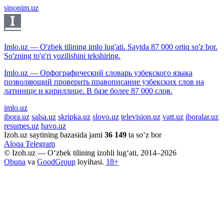
sinonim.uz
Imlo.uz — O'zbek tilining imlo lug'ati. Saytda 87 000 ortiq so'z bor.
So'zning to'g'ri yozilishini tekshiring.
Imlo.uz — Орфографический словарь узбекского языка
позволяющий проверить правописание узбекских слов на
латинице и кириллице. В базе более 87 000 слов.
imlo.uz
ibora.uz
salsa.uz
skripka.uz
slovo.uz
television.uz
vatt.uz
iboralar.uz
resumes.uz
havo.uz
Izoh.uz saytining bazasida jami
36 149
ta so‘z bor
Aloqa
Telegram
© Izoh.uz — O‘zbek tilining izohli lug‘ati, 2014–2026
Obuna
va
GoodGroup
loyihasi.
18+