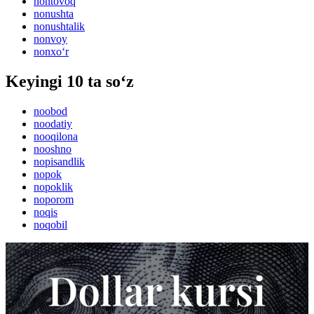
nontovoq
nonushta
nonushtalik
nonvoy
nonxo‘r
Keyingi 10 ta so‘z
noobod
noodatiy
nooqilona
nooshno
nopisandlik
nopok
nopoklik
noporom
noqis
noqobil