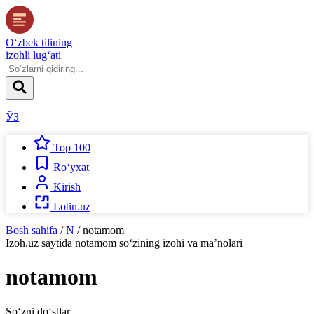
O‘zbek tilining
izohli lug‘ati
ЎЗ
Top 100
Ro‘yxat
Kirish
Lotin.uz
Bosh sahifa
/
N
/
notamom
Izoh.uz
saytida
notamom
so‘zining izohi va ma’nolari
notamom
So‘zni do‘stlar