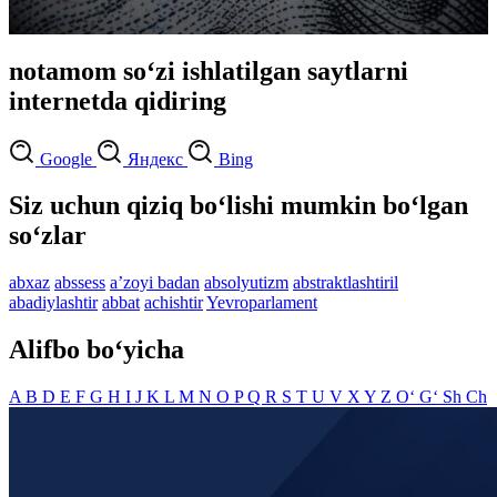
notamom so‘zi ishlatilgan saytlarni
internetda qidiring
Google
Яндекс
Bing
Siz uchun qiziq bo‘lishi mumkin bo‘lgan
so‘zlar
abxaz
abssess
aʼzoyi badan
absolyutizm
abstraktlashtiril
abadiylashtir
abbat
achishtir
Yevroparlament
Alifbo bo‘yicha
A
B
D
E
F
G
H
I
J
K
L
M
N
O
P
Q
R
S
T
U
V
X
Y
Z
O‘
G‘
Sh
Ch