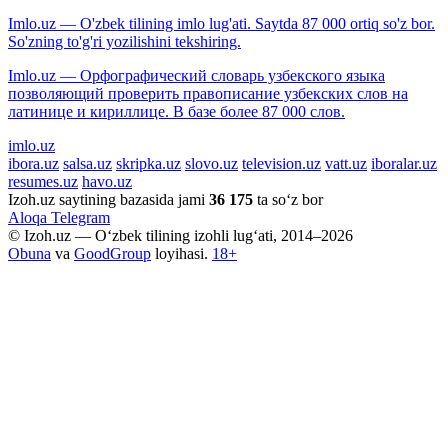
Imlo.uz — O'zbek tilining imlo lug'ati. Saytda 87 000 ortiq so'z bor.
So'zning to'g'ri yozilishini tekshiring.
Imlo.uz — Орфографический словарь узбекского языка
позволяющий проверить правописание узбекских слов на
латинице и кириллице. В базе более 87 000 слов.
imlo.uz
ibora.uz
salsa.uz
skripka.uz
slovo.uz
television.uz
vatt.uz
iboralar.uz
resumes.uz
havo.uz
Izoh.uz saytining bazasida jami
36 175
ta so‘z bor
Aloqa
Telegram
© Izoh.uz — O‘zbek tilining izohli lug‘ati, 2014–2026
Obuna
va
GoodGroup
loyihasi.
18+