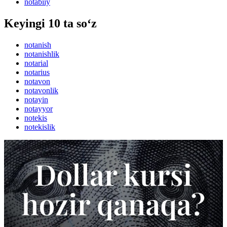
notabiiy
Keyingi 10 ta so‘z
notanish
notanishlik
notarial
notarius
notavon
notavonlik
notayin
notayyor
notekis
notekislik