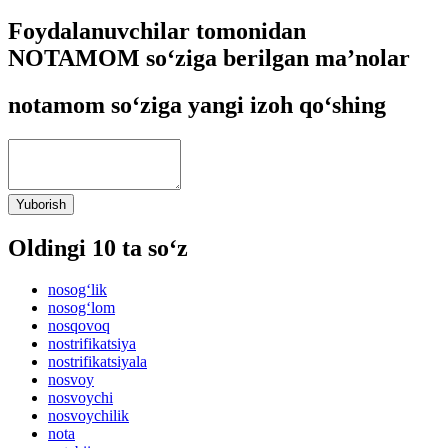
Foydalanuvchilar tomonidan
NOTAMOM so‘ziga berilgan ma’nolar
notamom so‘ziga yangi izoh qo‘shing
Yuborish
Oldingi 10 ta so‘z
nosog‘lik
nosog‘lom
nosqovoq
nostrifikatsiya
nostrifikatsiyala
nosvoy
nosvoychi
nosvoychilik
nota