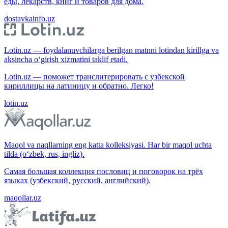
еды, лекарств, книг и товаров для дома.
dostavkainfo.uz
Lotin.uz — foydalanuvchilarga berilgan matnni lotindan kirillga va
aksincha o‘girish xizmatini taklif etadi.
Lotin.uz — поможет транслитерировать с узбекской
кириллицы на латиницу и обратно. Легко!
lotin.uz
Maqol va naqllarning eng katta kolleksiyasi. Har bir maqol uchta
tilda (o‘zbek, rus, ingliz).
Самая большая коллекция пословиц и поговорок на трёх
языках (узбекский, русский, английский).
maqollar.uz