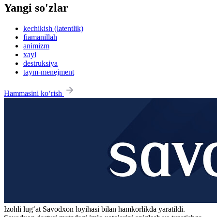
Yangi so'zlar
kechikish (latentlik)
fiamanillah
animizm
xayl
destruksiya
taym-menejment
Hammasini ko‘rish
Izohli lugʻat
Savodxon
loyihasi bilan hamkorlikda yaratildi.