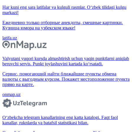
Har kuni eng sara latifalar va kulguli rasmlar. O‘zbek tilidagi kulgu
markazi!
Ежедневно только отборные анекдоты, смешные картинки.
Кузница юмора на узбекском языке!
latifa.uz
Valyutani yuqori kursda almashtirish uchun yaqin punktlarni aniqlab
beruvchi servis. Punkt joylashuvini kartada ko‘rsatadi.
Сервис, помогающий найти ближайшие пункты обмена
валюты с выгодным курсом. Покажет местоположение пункта
прямо на карте.
onmap.uz
O‘zbekcha telegram kanallarining eng katta katalogi. Faqt faol
kanallar, ruknlarda va batafsil statistikasi bilan.