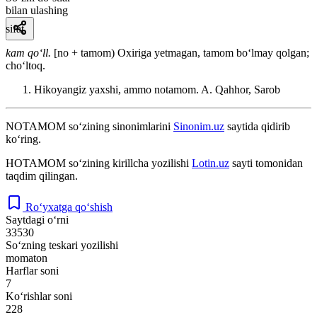
bilan ulashing
sifat
kam qoʻll.
[no + tamom) Oxiriga yetmagan, tamom boʻlmay qolgan;
choʻltoq.
Hikoyangiz yaxshi, ammo notamom.
A. Qahhor, Sarob
NOTAMOM
so‘zining sinonimlarini
Sinonim.uz
saytida qidirib
ko‘ring.
НОТАМОМ
so‘zining kirillcha yozilishi
Lotin.uz
sayti tomonidan
taqdim qilingan.
Ro‘yxatga qo‘shish
Saytdagi o‘rni
33530
So‘zning teskari yozilishi
momaton
Harflar soni
7
Ko‘rishlar soni
228