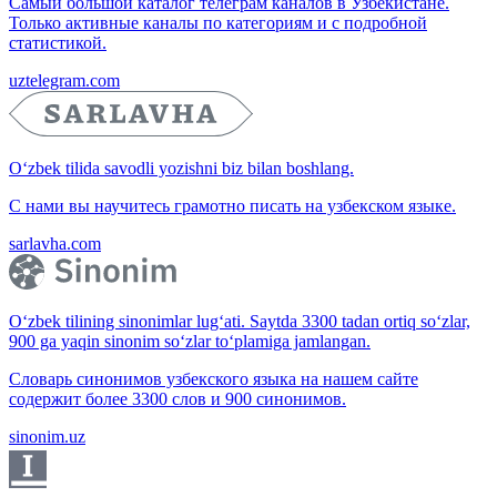
Самый большой каталог телеграм каналов в Узбекистане.
Только активные каналы по категориям и с подробной
статистикой.
uztelegram.com
O‘zbek tilida savodli yozishni biz bilan boshlang.
С нами вы научитесь грамотно писать на узбекском языке.
sarlavha.com
O‘zbek tilining sinonimlar lug‘ati. Saytda 3300 tadan ortiq so‘zlar,
900 ga yaqin sinonim so‘zlar to‘plamiga jamlangan.
Словарь синонимов узбекского языка на нашем сайте
содержит более 3300 слов и 900 синонимов.
sinonim.uz