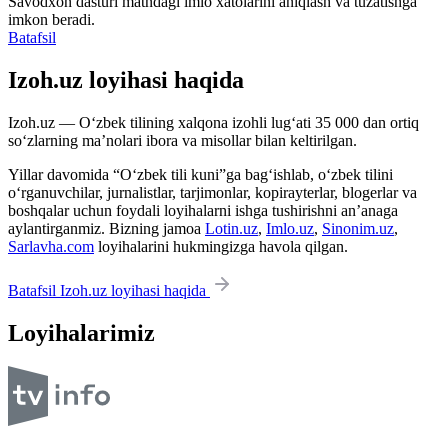
Savodxon dasturi matndagi imlo xatolarini aniqlash va tuzatishga
imkon beradi.
Batafsil
Izoh.uz loyihasi haqida
Izoh.uz — O‘zbek tilining xalqona izohli lug‘ati 35 000 dan ortiq
so‘zlarning ma’nolari ibora va misollar bilan keltirilgan.
Yillar davomida “O‘zbek tili kuni”ga bag‘ishlab, o‘zbek tilini
o‘rganuvchilar, jurnalistlar, tarjimonlar, kopirayterlar, blogerlar va
boshqalar uchun foydali loyihalarni ishga tushirishni an’anaga
aylantirganmiz. Bizning jamoa
Lotin.uz
,
Imlo.uz
,
Sinonim.uz
,
Sarlavha.com
loyihalarini hukmingizga havola qilgan.
Batafsil Izoh.uz loyihasi haqida
Loyihalarimiz