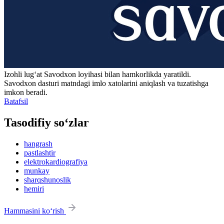
Izohli lugʻat
Savodxon
loyihasi bilan hamkorlikda yaratildi.
Savodxon dasturi matndagi imlo xatolarini aniqlash va tuzatishga
imkon beradi.
Batafsil
Tasodifiy so‘zlar
hangrash
pastlashtir
elektrokardiografiya
munkay
sharqshunoslik
hemiri
Hammasini ko‘rish