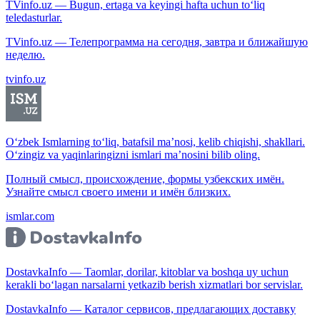
TVinfo.uz — Bugun, ertaga va keyingi hafta uchun to‘liq
teledasturlar.
TVinfo.uz — Телепрограмма на сегодня, завтра и ближайшую
неделю.
tvinfo.uz
O‘zbek Ismlarning to‘liq, batafsil ma’nosi, kelib chiqishi, shakllari.
O‘zingiz va yaqinlaringizni ismlari ma’nosini bilib oling.
Полный смысл, происхождение, формы узбекских имён.
Узнайте смысл своего имени и имён близких.
ismlar.com
DostavkaInfo — Taomlar, dorilar, kitoblar va boshqa uy uchun
kerakli bo‘lagan narsalarni yetkazib berish xizmatlari bor servislar.
DostavkaInfo — Каталог сервисов, предлагающих доставку