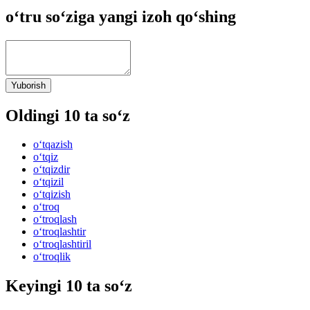
o‘tru so‘ziga yangi izoh qo‘shing
Yuborish
Oldingi 10 ta so‘z
o‘tqazish
o‘tqiz
o‘tqizdir
o‘tqizil
o‘tqizish
o‘troq
o‘troqlash
o‘troqlashtir
o‘troqlashtiril
o‘troqlik
Keyingi 10 ta so‘z