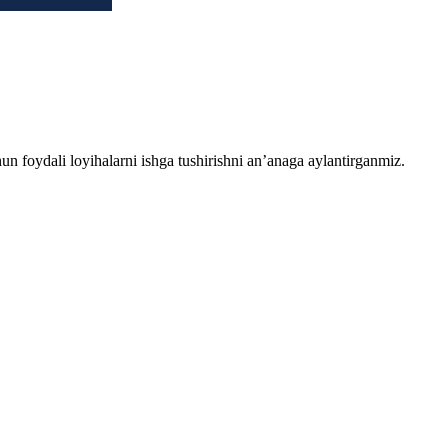
chun foydali loyihalarni ishga tushirishni an’anaga aylantirganmiz.