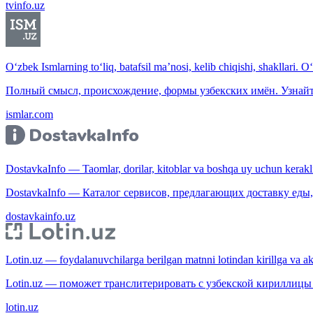
tvinfo.uz
O‘zbek Ismlarning to‘liq, batafsil ma’nosi, kelib chiqishi, shakllari. O
Полный смысл, происхождение, формы узбекских имён. Узнайт
ismlar.com
DostavkaInfo — Taomlar, dorilar, kitoblar va boshqa uy uchun kerakli b
DostavkaInfo — Каталог сервисов, предлагающих доставку еды, 
dostavkainfo.uz
Lotin.uz — foydalanuvchilarga berilgan matnni lotindan kirillga va aksi
Lotin.uz — поможет транслитерировать с узбекской кириллицы 
lotin.uz