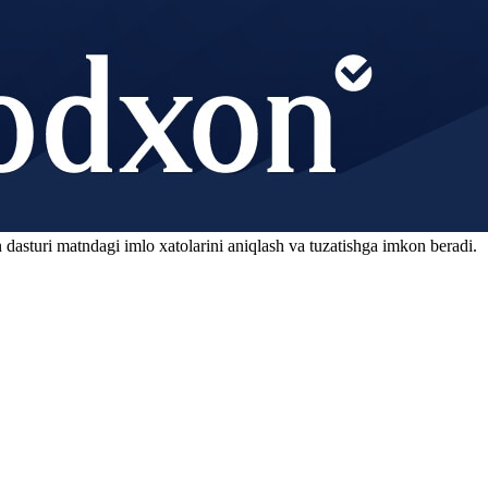
 dasturi matndagi imlo xatolarini aniqlash va tuzatishga imkon beradi.