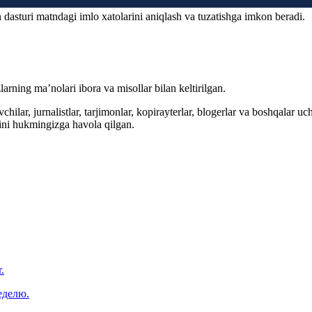
 dasturi matndagi imlo xatolarini aniqlash va tuzatishga imkon beradi.
arning ma’nolari ibora va misollar bilan keltirilgan.
hilar, jurnalistlar, tarjimonlar, kopirayterlar, blogerlar va boshqalar u
ini hukmingizga havola qilgan.
.
еделю.