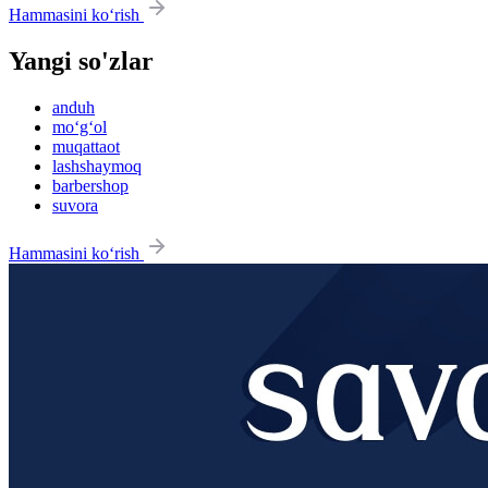
Hammasini ko‘rish
Yangi so'zlar
anduh
mo‘g‘ol
muqattaot
lashshaymoq
barbershop
suvora
Hammasini ko‘rish