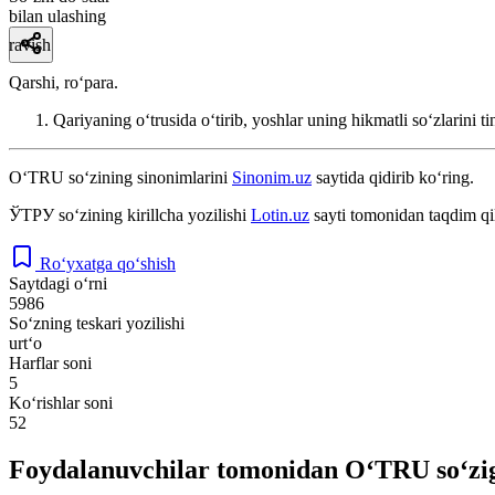
bilan ulashing
ravish
Qarshi, ro‘para.
Qariyaning o‘trusida o‘tirib, yoshlar uning hikmatli so‘zlarini ti
O‘TRU
so‘zining sinonimlarini
Sinonim.uz
saytida qidirib ko‘ring.
ЎТРУ
so‘zining kirillcha yozilishi
Lotin.uz
sayti tomonidan taqdim qi
Ro‘yxatga qo‘shish
Saytdagi o‘rni
5986
So‘zning teskari yozilishi
urt‘o
Harflar soni
5
Ko‘rishlar soni
52
Foydalanuvchilar tomonidan O‘TRU so‘zig