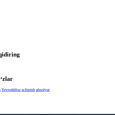
qidiring
‘zlar
a
Yevroittifoq
achinish
absolyut