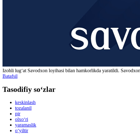
Izohli lugʻat
Savodxon
loyihasi bilan hamkorlikda yaratildi. Savodxon
Batafsil
Tasodifiy so‘zlar
keskinlash
tozalanil
pir
olxo‘ri
yaramaslik
o‘yiltir