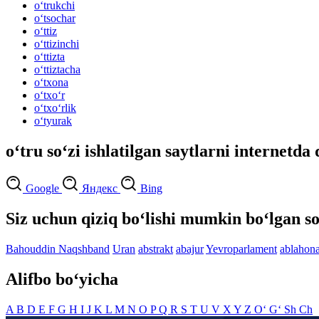
o‘trukchi
o‘tsochar
o‘ttiz
o‘ttizinchi
o‘ttizta
o‘ttiztacha
o‘txona
o‘txo‘r
o‘txo‘rlik
o‘tyurak
o‘tru so‘zi ishlatilgan saytlarni internetda 
Google
Яндекс
Bing
Siz uchun qiziq bo‘lishi mumkin bo‘lgan so
Bahouddin Naqshband
Uran
abstrakt
abajur
Yevroparlament
ablahon
Alifbo bo‘yicha
A
B
D
E
F
G
H
I
J
K
L
M
N
O
P
Q
R
S
T
U
V
X
Y
Z
O‘
G‘
Sh
Ch