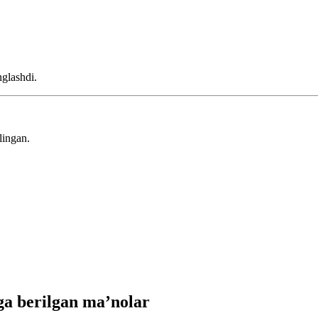
nglashdi.
lingan.
a berilgan ma’nolar