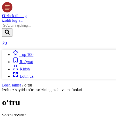
O‘zbek tilining
izohli lug‘ati
ЎЗ
Top 100
Ro‘yxat
Kirish
Lotin.uz
Bosh sahifa
/
o‘tru
Izoh.uz
saytida
o‘tru
so‘zining izohi va ma’nolari
o‘tru
So‘zni do‘stlar