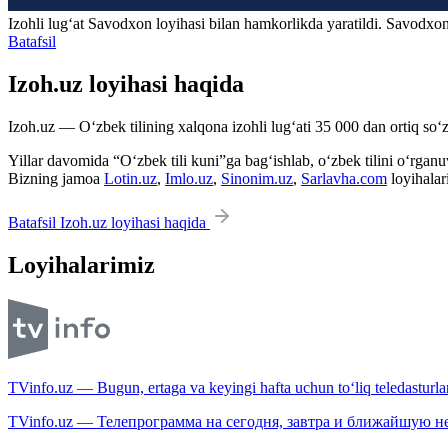
Izohli lugʻat
Savodxon
loyihasi bilan hamkorlikda yaratildi. Savodxon
Batafsil
Izoh.uz loyihasi haqida
Izoh.uz — O‘zbek tilining xalqona izohli lug‘ati 35 000 dan ortiq so‘zl
Yillar davomida “O‘zbek tili kuni”ga bag‘ishlab, o‘zbek tilini o‘rganuvc
Bizning jamoa
Lotin.uz
,
Imlo.uz
,
Sinonim.uz
,
Sarlavha.com
loyihalar
Batafsil Izoh.uz loyihasi haqida
Loyihalarimiz
TVinfo.uz — Bugun, ertaga va keyingi hafta uchun to‘liq teledasturlar
TVinfo.uz — Телепрограмма на сегодня, завтра и ближайшую н