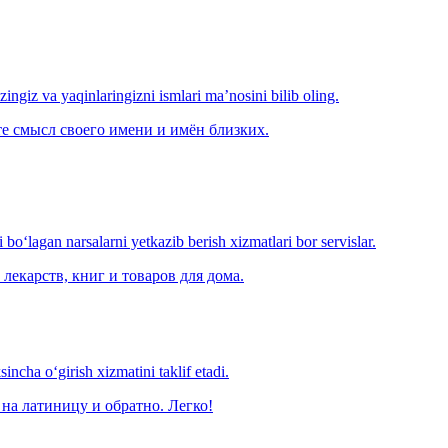
‘zingiz va yaqinlaringizni ismlari ma’nosini bilib oling.
е смысл своего имени и имён близких.
o‘lagan narsalarni yetkazib berish xizmatlari bor servislar.
лекарств, книг и товаров для дома.
ncha o‘girish xizmatini taklif etadi.
на латиницу и обратно. Легко!